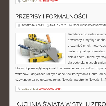
CATEGORIES:
PALMTREEVIEW
PRZEPISY I FORMALNOŚCI
POSTED BY ADMIN
MAJ - 5 - 2026
MOŻLIWOŚĆ KOMENTOWAN
Rentdabcar to rozbudowany 
stworzony z myślą o osobac
zrozumieć rynek motoryzacy
wiele przydatnych tematów
dzięki czemu może być w
dla osób planujących zmian
którzy dopiero zgłębiają świat finansowania samochodów. To port
wskazówki dotyczące różnych aspektów korzystania z auta, od 
używanego aż po ubezpieczenia. Nowości na stronie Nowości […
CATEGORIES:
LUKSUSOWE MARKI
KUCHNIA ŚWIATA W STYLU ZER