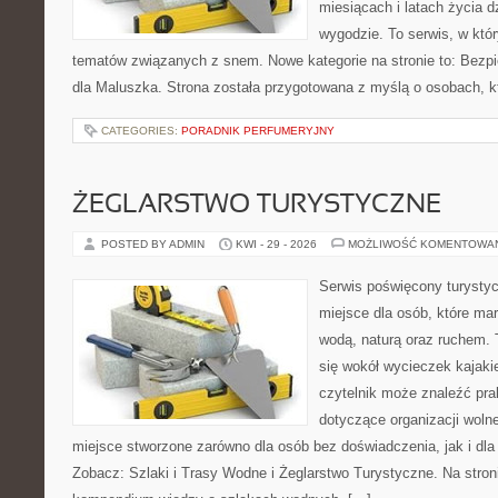
miesiącach i latach życia 
wygodzie. To serwis, w któ
tematów związanych z snem. Nowe kategorie na stronie to: Bezp
dla Maluszka. Strona została przygotowana z myślą o osobach, 
CATEGORIES:
PORADNIK PERFUMERYJNY
ŻEGLARSTWO TURYSTYCZNE
POSTED BY ADMIN
KWI - 29 - 2026
MOŻLIWOŚĆ KOMENTOWA
Serwis poświęcony turystyc
miejsce dla osób, które ma
wodą, naturą oraz ruchem. 
się wokół wycieczek kajak
czytelnik może znaleźć pr
dotyczące organizacji woln
miejsce stworzone zarówno dla osób bez doświadczenia, jak i dl
Zobacz: Szlaki i Trasy Wodne i Żeglarstwo Turystyczne. Na stro