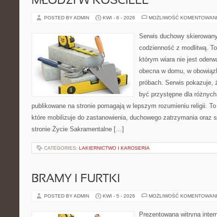
MŁODZI W KOŚCIELE
POSTED BY ADMIN
KWI - 6 - 2026
MOŻLIWOŚĆ KOMENTOWAN
Serwis duchowy skierowany 
codzienność z modlitwą. To
którym wiara nie jest oderw
obecna w domu, w obowiązk
próbach. Serwis pokazuje,
być przystępne dla różnych 
publikowane na stronie pomagają w lepszym rozumieniu religii. T
które mobilizuje do zastanowienia, duchowego zatrzymania oraz 
stronie Życie Sakramentalne […]
CATEGORIES:
LAKIERNICTWO I KAROSERIA
BRAMY I FURTKI
POSTED BY ADMIN
KWI - 5 - 2026
MOŻLIWOŚĆ KOMENTOWAN
Prezentowana witryna inter