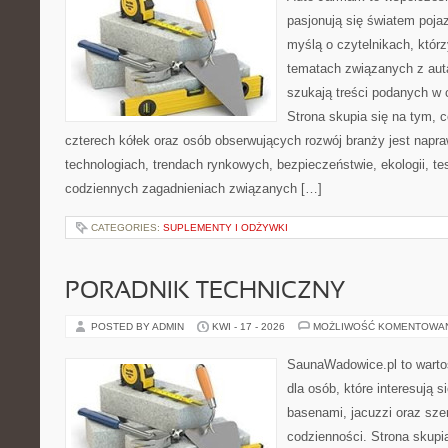
pasjonują się światem poja
myślą o czytelnikach, któr
tematach związanych z aut
szukają treści podanych w 
Strona skupia się na tym, 
czterech kółek oraz osób obserwujących rozwój branży jest nap
technologiach, trendach rynkowych, bezpieczeństwie, ekologii, t
codziennych zagadnieniach związanych […]
CATEGORIES:
SUPLEMENTY I ODŻYWKI
PORADNIK TECHNICZNY
POSTED BY ADMIN
KWI - 17 - 2026
MOŻLIWOŚĆ KOMENTOWA
SaunaWadowice.pl to warto
dla osób, które interesują s
basenami, jacuzzi oraz sz
codzienności. Strona skup