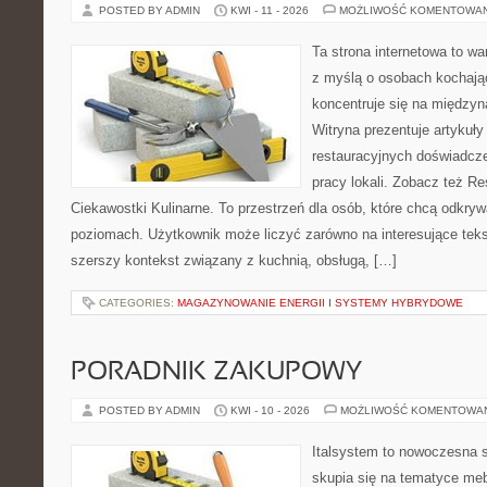
POSTED BY ADMIN
KWI - 11 - 2026
MOŻLIWOŚĆ KOMENTOWA
Ta strona internetowa to w
z myślą o osobach kochają
koncentruje się na międzyna
Witryna prezentuje artykuły
restauracyjnych doświadcze
pracy lokali. Zobacz też Re
Ciekawostki Kulinarne. To przestrzeń dla osób, które chcą odkry
poziomach. Użytkownik może liczyć zarówno na interesujące tekst
szerszy kontekst związany z kuchnią, obsługą, […]
CATEGORIES:
MAGAZYNOWANIE ENERGII I SYSTEMY HYBRYDOWE
PORADNIK ZAKUPOWY
POSTED BY ADMIN
KWI - 10 - 2026
MOŻLIWOŚĆ KOMENTOWA
Italsystem to nowoczesna s
skupia się na tematyce me