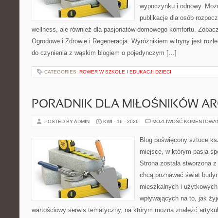
wypoczynku i odnowy. Można
publikacje dla osób rozpoc
wellness, ale również dla pasjonatów domowego komfortu. Zoba
Ogrodowe i Zdrowie i Regeneracja. Wyróżnikiem witryny jest rozl
do czynienia z wąskim blogiem o pojedynczym […]
CATEGORIES:
ROWER W SZKOLE I EDUKACJI DZIECI
PORADNIK DLA MIŁOŚNIKÓW AR
POSTED BY ADMIN
KWI - 16 - 2026
MOŻLIWOŚĆ KOMENTOWA
Blog poświęcony sztuce ksz
miejsce, w którym pasja sp
Strona została stworzona z
chcą poznawać świat budyn
mieszkalnych i użytkowych,
wpływających na to, jak ży
wartościowy serwis tematyczny, na którym można znaleźć artyku