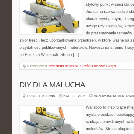
stylowy punkt w sieci dla 
Już sama nazwa buduje sko
charakterystycznym, dlate
uwagę użytkowników, którzy
do prezentowania tematów. 
zbiór treści, lecz uporządkowana przestrzeń, w której ważne są z
przydatność publikowanych materiałów. Nowości na stronie: Tradyc
po Polskich Wioskach. Strona […]
CATEGORIES:
RODZICIELSTWO BLISKOŚCI I ROZWÓJ WIĘZI
DIY DLA MALUCHA
POSTED BY ADMIN
KWI - 30 - 2026
MOŻLIWOŚĆ KOMENTOWA
Wallaboo to inspirujące mie
myślą o osobach opiekujący
szukają sprawdzonych wsk
maluchów. Strona skupia si