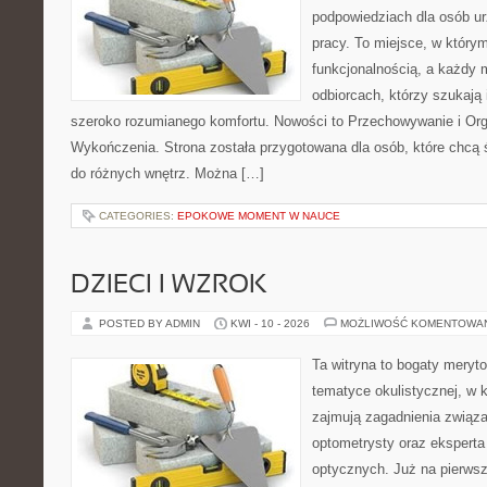
podpowiedziach dla osób u
pracy. To miejsce, w którym
funkcjonalnością, a każdy 
odbiorcach, którzy szukają i
szeroko rozumianego komfortu. Nowości to Przechowywanie i Organ
Wykończenia. Strona została przygotowana dla osób, które chcą
do różnych wnętrz. Można […]
CATEGORIES:
EPOKOWE MOMENT W NAUCE
DZIECI I WZROK
POSTED BY ADMIN
KWI - 10 - 2026
MOŻLIWOŚĆ KOMENTOWA
Ta witryna to bogaty meryt
tematyce okulistycznej, w 
zajmują zagadnienia związan
optometrysty oraz eksperta
optycznych. Już na pierwszy