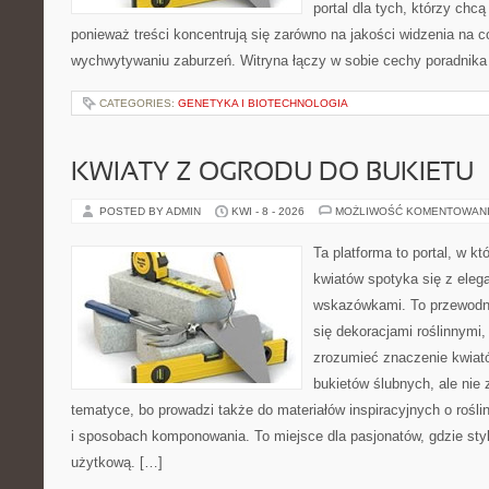
portal dla tych, którzy chcą
ponieważ treści koncentrują się zarówno na jakości widzenia na c
wychwytywaniu zaburzeń. Witryna łączy w sobie cechy poradnika 
CATEGORIES:
GENETYKA I BIOTECHNOLOGIA
KWIATY Z OGRODU DO BUKIETU
POSTED BY ADMIN
KWI - 8 - 2026
MOŻLIWOŚĆ KOMENTOWAN
Ta platforma to portal, w k
kwiatów spotyka się z eleg
wskazówkami. To przewodnik
się dekoracjami roślinnymi,
zrozumieć znaczenie kwiató
bukietów ślubnych, ale nie 
tematyce, bo prowadzi także do materiałów inspiracyjnych o rośli
i sposobach komponowania. To miejsce dla pasjonatów, gdzie styl
użytkową. […]