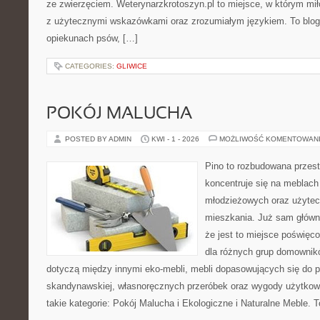
ze zwierzęciem. Weterynarzkrotoszyn.pl to miejsce, w którym mił
z użytecznymi wskazówkami oraz zrozumiałym językiem. To blog,
opiekunach psów, […]
CATEGORIES:
GLIWICE
POKÓJ MALUCHA
POSTED BY ADMIN
KWI - 1 - 2026
MOŻLIWOŚĆ KOMENTOWAN
Pino to rozbudowana przest
koncentruje się na meblach
młodzieżowych oraz użytec
mieszkania. Już sam główn
że jest to miejsce poświę
dla różnych grup domownikó
dotyczą między innymi eko-mebli, mebli dopasowujących się do po
skandynawskiej, własnoręcznych przeróbek oraz wygody użytkowa
takie kategorie: Pokój Malucha i Ekologiczne i Naturalne Meble. T