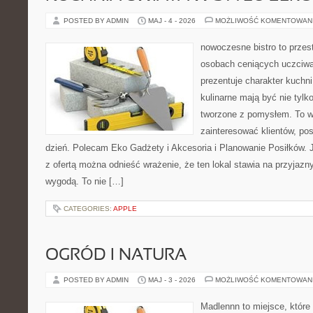
POSTED BY ADMIN
MAJ - 4 - 2026
MOŻLIWOŚĆ KOMENTOWAN
nowoczesne bistro to przest
osobach ceniących uczciwą 
prezentuje charakter kuchn
kulinarne mają być nie tylk
tworzone z pomysłem. To w
zainteresować klientów, po
dzień. Polecam Eko Gadżety i Akcesoria i Planowanie Posiłków. 
z ofertą można odnieść wrażenie, że ten lokal stawia na przyjazn
wygodą. To nie […]
CATEGORIES:
APPLE
OGRÓD I NATURA
POSTED BY ADMIN
MAJ - 3 - 2026
MOŻLIWOŚĆ KOMENTOWAN
Madlennn to miejsce, które