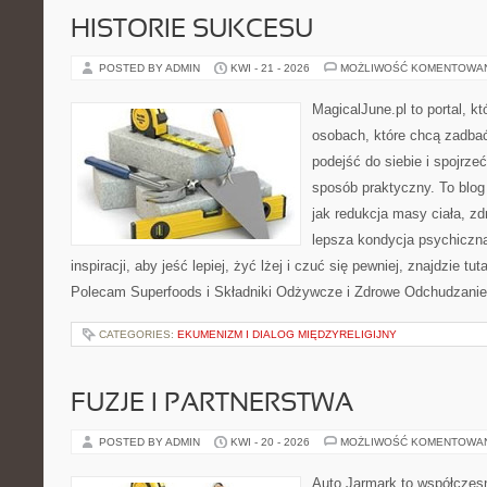
HISTORIE SUKCESU
POSTED BY ADMIN
KWI - 21 - 2026
MOŻLIWOŚĆ KOMENTOWA
MagicalJune.pl to portal, k
osobach, które chcą zadba
podejść do siebie i spojrze
sposób praktyczny. To blo
jak redukcja masy ciała, zd
lepsza kondycja psychiczn
inspiracji, aby jeść lepiej, żyć lżej i czuć się pewniej, znajdzie tut
Polecam Superfoods i Składniki Odżywcze i Zdrowe Odchudzanie
CATEGORIES:
EKUMENIZM I DIALOG MIĘDZYRELIGIJNY
FUZJE I PARTNERSTWA
POSTED BY ADMIN
KWI - 20 - 2026
MOŻLIWOŚĆ KOMENTOWA
Auto Jarmark to współczesn