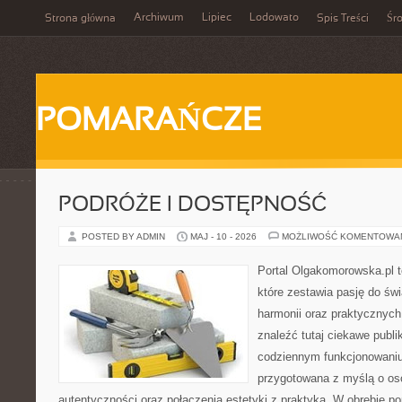
Archiwum
Lipiec
Lodowato
Strona główna
Spis Treści
Śr
POMARAŃCZE
PODRÓŻE I DOSTĘPNOŚĆ
POSTED BY ADMIN
MAJ - 10 - 2026
MOŻLIWOŚĆ KOMENTOWA
Portal Olgakomorowska.pl 
które zestawia pasję do świ
harmonii oraz praktycznych
znaleźć tutaj ciekawe publi
codziennym funkcjonowaniu.
przygotowana z myślą o oso
autentyczności oraz połączenia estetyki z praktyką. W obrębie p