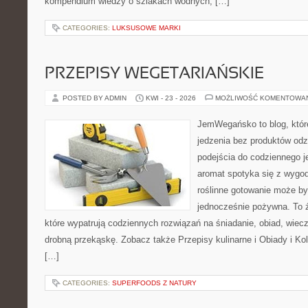
kompendium wiedzy o szlakach wodnych, […]
CATEGORIES:
LUKSUSOWE MARKI
PRZEPISY WEGETARIAŃSKIE
POSTED BY ADMIN
KWI - 23 - 2026
MOŻLIWOŚĆ KOMENTOWA
JemWegańsko to blog, które 
jedzenia bez produktów od
podejścia do codziennego je
aromat spotyka się z wygod
roślinne gotowanie może by
jednocześnie pożywna. To źr
które wypatrują codziennych rozwiązań na śniadanie, obiad, wiecz
drobną przekąskę. Zobacz także Przepisy kulinarne i Obiady i Kol
[…]
CATEGORIES:
SUPERFOODS Z NATURY