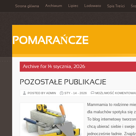
Archiwum
Lipiec
Lodowato
Strona główna
Spis Treści
Śr
POMARAŃCZE
Archive for 14 stycznia, 2026
POZOSTAŁE PUBLIKACJE
POSTED BY ADMIN
STY - 14 - 2026
MOŻLIWOŚĆ KOMENTOWA
Mammamia to rodzinne miej
dla maluchów spotyka się 
To blog internetowy tworzon
chcą ubierać siebie i swoje
jednocześnie ładnie. Znajdz