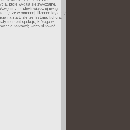
cia, które wydają się zwyczajne,
oświęcimy im chwili większej uwagi.
e się, że w porannej filiżance kryje się
rgia na start, ale też historia, kultura,
mały moment spokoju, którego w
świecie naprawdę warto pilnować.