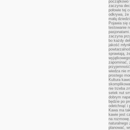
początkowo 
zaczyna dec
połowie tej 
odkrywa, że 
małą dziedzi
Pojawia się
testowanie n
pasjonatami
zaczyna pr
bo każdy det
jakość młynk
powtarzalnoś
sprawiają, ż
wyjątkowego
zapominać, ż
przyjemność
wiedza nie m
prostego mo
Kultura kaw
skomplikowan
nie trzeba z
setek nut s
dobrym napar
będzie po pr
odetchnąć i 
Kawa ma tak
kawie jest 
na rozmowę.
naturalnego 
planować, w