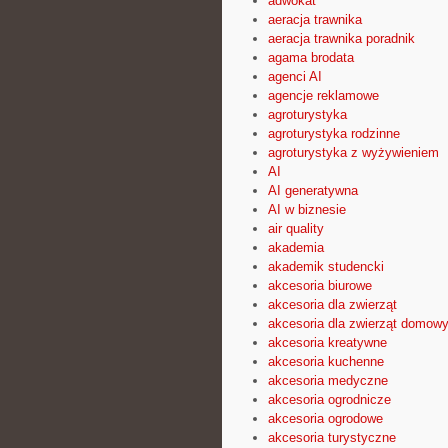
adwokat
aeracja trawnika
aeracja trawnika poradnik
agama brodata
agenci AI
agencje reklamowe
agroturystyka
agroturystyka rodzinne
agroturystyka z wyżywieniem
AI
AI generatywna
AI w biznesie
air quality
akademia
akademik studencki
akcesoria biurowe
akcesoria dla zwierząt
akcesoria dla zwierząt domow
akcesoria kreatywne
akcesoria kuchenne
akcesoria medyczne
akcesoria ogrodnicze
akcesoria ogrodowe
akcesoria turystyczne