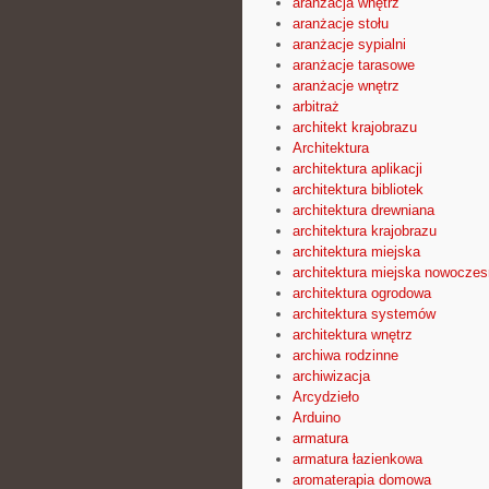
aranżacja wnętrz
aranżacje stołu
aranżacje sypialni
aranżacje tarasowe
aranżacje wnętrz
arbitraż
architekt krajobrazu
Architektura
architektura aplikacji
architektura bibliotek
architektura drewniana
architektura krajobrazu
architektura miejska
architektura miejska nowocze
architektura ogrodowa
architektura systemów
architektura wnętrz
archiwa rodzinne
archiwizacja
Arcydzieło
Arduino
armatura
armatura łazienkowa
aromaterapia domowa