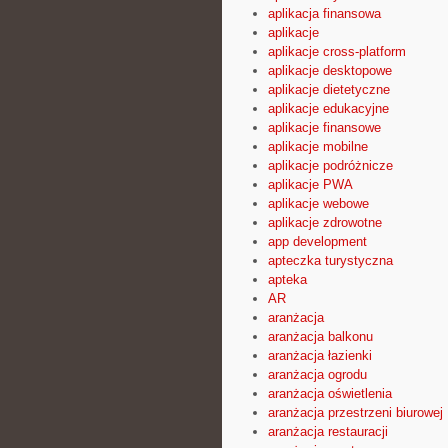
aplikacja finansowa
aplikacje
aplikacje cross-platform
aplikacje desktopowe
aplikacje dietetyczne
aplikacje edukacyjne
aplikacje finansowe
aplikacje mobilne
aplikacje podróżnicze
aplikacje PWA
aplikacje webowe
aplikacje zdrowotne
app development
apteczka turystyczna
apteka
AR
aranżacja
aranżacja balkonu
aranżacja łazienki
aranżacja ogrodu
aranżacja oświetlenia
aranżacja przestrzeni biurowej
aranżacja restauracji