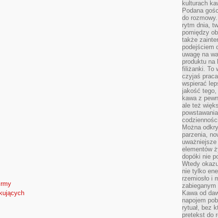
kulturach ka
Podana gośc
do rozmowy. 
rytm dnia, t
pomiędzy ob
także zainte
podejściem 
uwagę na war
produktu na 
filiżanki. T
czyjaś prac
wspierać lep
jakość tego,
kawa z pewne
ale też więk
powstawania
codzienności
Można odkry
parzenia, no
uważniejsze
elementów ży
dopóki nie p
Wtedy okazuj
nie tylko ene
rzemiosło i 
irmy
zabieganym 
Kawa od dawn
tkujących
napojem pob
rytuał, bez 
pretekst do 