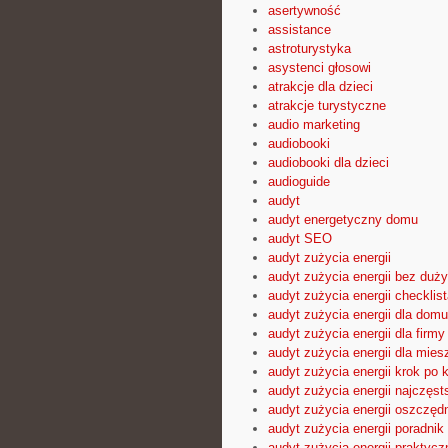
asertywność
assistance
astroturystyka
asystenci głosowi
atrakcje dla dzieci
atrakcje turystyczne
audio marketing
audiobooki
audiobooki dla dzieci
audioguide
audyt
audyt energetyczny domu
audyt SEO
audyt zużycia energii
audyt zużycia energii bez duż
audyt zużycia energii checklist
audyt zużycia energii dla domu
audyt zużycia energii dla firmy
audyt zużycia energii dla mies
audyt zużycia energii krok po 
audyt zużycia energii najczęst
audyt zużycia energii oszczęd
audyt zużycia energii poradnik
audyt zużycia energii praktyc