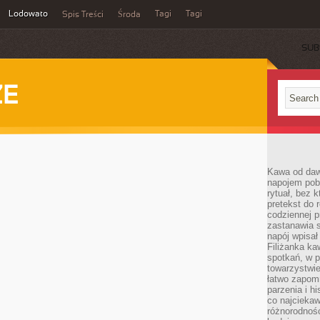
Lodowato
Tagi
Tagi
Spis Treści
Środa
SUB
ZE
Kawa od dawn
napojem pob
rytuał, bez 
pretekst do 
codziennej p
zastanawia s
napój wpisał
Filiżanka ka
spotkań, w p
towarzystwie
łatwo zapom
parzenia i hi
co najciekaw
różnorodnoś