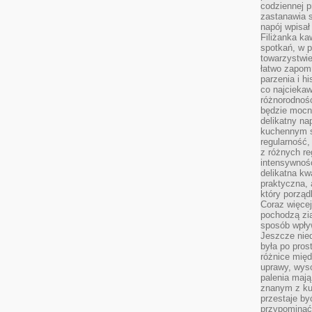
codziennej p
zastanawia s
napój wpisał
Filiżanka ka
spotkań, w p
towarzystwie
łatwo zapom
parzenia i hi
co najciekaw
różnorodnoś
będzie mocn
delikatny na
kuchennym st
regularność,
z różnych re
intensywność
delikatna k
praktyczna, 
który porząd
Coraz więcej
pochodzą zia
sposób wpły
Jeszcze nie
była po pros
różnice mię
uprawy, wyso
palenia mają
znanym z kul
przestaje b
przypominać