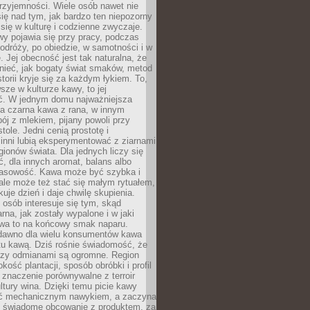
rzyjemności. Wiele osób nawet nie
ię nad tym, jak bardzo ten niepozorny
 się w kulturę i codzienne zwyczaje.
wy pojawia się przy pracy, podczas
odróży, po obiedzie, w samotności i w
. Jej obecność jest tak naturalna, że
nieć, jak bogaty świat smaków, metod
storii kryje się za każdym łykiem. To,
sze w kulturze kawy, to jej
ć. W jednym domu najważniejsza
a czarna kawa z rana, w innym
pój z mlekiem, pijany powoli przy
ole. Jedni cenią prostotę i
 inni lubią eksperymentować z ziarnami
gionów świata. Dla jednych liczy się
, dla innych aromat, balans albo
wasowość. Kawa może być szybka i
ale może też stać się małym rytuałem,
kuje dzień i daje chwilę skupienia.
 osób interesuje się tym, skąd
rna, jak zostały wypalone i w jaki
wa to na końcowy smak naparu.
dawno dla wielu konsumentów kawa
tu kawą. Dziś rośnie świadomość, że
dzy odmianami są ogromne. Region
kość plantacji, sposób obróbki i profil
 znaczenie porównywalne z terroir
tury wina. Dzięki temu picie kawy
yć mechanicznym nawykiem, a zaczyna
 świadome obcowanie z produktem, za