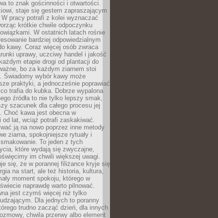
wa to znak gościnności i otwartości.
iowi, staje się gestem zapraszającym
W pracy potrafi z kolei wyznaczać
worząc krótkie chwile odpoczynku
owiązkami. W ostatnich latach rośnie
resowanie bardziej odpowiedzialnym
do kawy. Coraz więcej osób zwraca
unki uprawy, uczciwy handel i jakość
każdym etapie drogi od plantacji do
o ważne, bo za każdym ziarnem stoi
a. Świadomy wybór kawy może
sze praktyki, a jednocześnie poprawiać
 co trafia do kubka. Dobrze wypalona
go źródła to nie tylko lepszy smak,
szy szacunek dla całego procesu jej
. Choć kawa jest obecna w
 od lat, wciąż potrafi zaskakiwać.
wać ją na nowo poprzez inne metody
we ziarna, spokojniejsze rytuały i
 smakowanie. To jeden z tych
cia, które wydają się zwyczajne,
oświęcimy im chwili większej uwagi.
e się, że w porannej filiżance kryje się
rgia na start, ale też historia, kultura,
mały moment spokoju, którego w
świecie naprawdę warto pilnować.
a jest czymś więcej niż tylko
udzającym. Dla jednych to poranny
którego trudno zacząć dzień, dla innych
rozmowy, chwila przerwy albo element