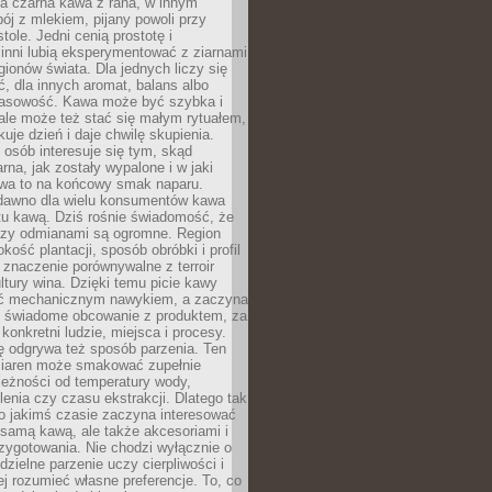
a czarna kawa z rana, w innym
pój z mlekiem, pijany powoli przy
ole. Jedni cenią prostotę i
 inni lubią eksperymentować z ziarnami
gionów świata. Dla jednych liczy się
, dla innych aromat, balans albo
wasowość. Kawa może być szybka i
ale może też stać się małym rytuałem,
kuje dzień i daje chwilę skupienia.
 osób interesuje się tym, skąd
rna, jak zostały wypalone i w jaki
wa to na końcowy smak naparu.
dawno dla wielu konsumentów kawa
tu kawą. Dziś rośnie świadomość, że
dzy odmianami są ogromne. Region
kość plantacji, sposób obróbki i profil
 znaczenie porównywalne z terroir
tury wina. Dzięki temu picie kawy
yć mechanicznym nawykiem, a zaczyna
 świadome obcowanie z produktem, za
 konkretni ludzie, miejsca i procesy.
ę odgrywa też sposób parzenia. Ten
ziaren może smakować zupełnie
leżności od temperatury wody,
lenia czy czasu ekstrakcji. Dlatego tak
o jakimś czasie zaczyna interesować
o samą kawą, ale także akcesoriami i
zygotowania. Nie chodzi wyłącznie o
ielne parzenie uczy cierpliwości i
ej rozumieć własne preferencje. To, co