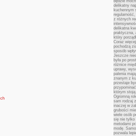
będzie mocn
delikatny na
kuchennym st
regularność,
z różnych re
intensywność
delikatna k
praktyczna, 
który porząd
Coraz więcej
pochodzą zia
sposób wpły
Jeszcze nie
była po pros
różnice mię
uprawy, wyso
palenia mają
znanym z kul
przestaje b
przypominać
którym stoją
Ogromną rol
ych
sam rodzaj 
inaczej w za
grubości mie
wiele osób p
się nie tylk
metodami pr
modę. Samodz
pozwala lepi