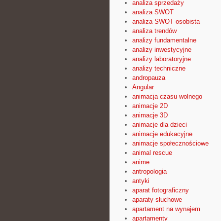
analiza sprzedaży
analiza SWOT
analiza SWOT osobista
analiza trendów
analizy fundamentalne
analizy inwestycyjne
analizy laboratoryjne
analizy techniczne
andropauza
Angular
animacja czasu wolnego
animacje 2D
animacje 3D
animacje dla dzieci
animacje edukacyjne
animacje społecznościowe
animal rescue
anime
antropologia
antyki
aparat fotograficzny
aparaty słuchowe
apartament na wynajem
apartamenty