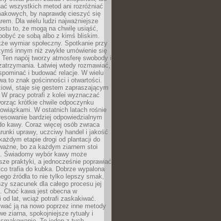
nać wszystkich metod ani rozróżniać
makowych, by naprawdę cieszyć się
em. Dla wielu ludzi najważniejsze
ostu to, że mogą na chwilę usiąść,
pobyć ze sobą albo z kimś bliskim.
że wymiar społeczny. Spotkanie przy
czymś innym niż zwykłe umówienie się
 Ten napój tworzy atmosferę swobody i
zatrzymania. Łatwiej wtedy rozmawiać,
spominać i budować relacje. W wielu
wa to znak gościnności i otwartości.
iowi, staje się gestem zapraszającym
W pracy potrafi z kolei wyznaczać
worząc krótkie chwile odpoczynku
owiązkami. W ostatnich latach rośnie
resowanie bardziej odpowiedzialnym
do kawy. Coraz więcej osób zwraca
unki uprawy, uczciwy handel i jakość
każdym etapie drogi od plantacji do
o ważne, bo za każdym ziarnem stoi
a. Świadomy wybór kawy może
sze praktyki, a jednocześnie poprawiać
 co trafia do kubka. Dobrze wypalona
go źródła to nie tylko lepszy smak,
szy szacunek dla całego procesu jej
. Choć kawa jest obecna w
 od lat, wciąż potrafi zaskakiwać.
wać ją na nowo poprzez inne metody
we ziarna, spokojniejsze rytuały i
 smakowanie. To jeden z tych