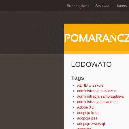
Archiwum
Lipiec
Strona główna
POMARAŃC
LODOWATO
Tags
ADHD w szkole
administracja publiczna
administracja samorządowa
administracja serwerami
Adobe XD
adopcja kota
adopcja psa
adopcje zwierząt