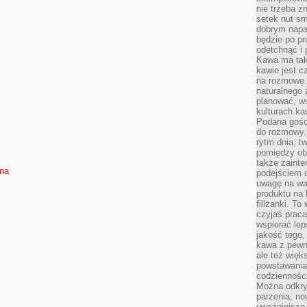
nie trzeba z
setek nut s
dobrym napar
będzie po pr
odetchnąć i 
Kawa ma tak
kawie jest 
na rozmowę.
naturalnego 
planować, w
kulturach ka
Podana gośc
do rozmowy. 
rytm dnia, t
pomiędzy ob
także zainte
sna
podejściem 
uwagę na war
produktu na 
filiżanki. T
czyjaś prac
wspierać lep
jakość tego,
kawa z pewne
ale też więk
powstawania
codzienności
Można odkry
parzenia, no
uważniejsze