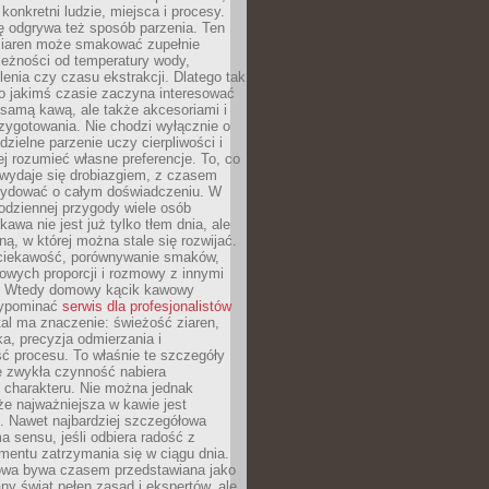
 konkretni ludzie, miejsca i procesy.
ę odgrywa też sposób parzenia. Ten
ziaren może smakować zupełnie
leżności od temperatury wody,
lenia czy czasu ekstrakcji. Dlatego tak
o jakimś czasie zaczyna interesować
o samą kawą, ale także akcesoriami i
zygotowania. Nie chodzi wyłącznie o
ielne parzenie uczy cierpliwości i
ej rozumieć własne preferencje. To, co
wydaje się drobiazgiem, z czasem
ydować o całym doświadczeniu. W
codziennej przygody wiele osób
kawa nie jest już tylko tłem dnia, ale
ną, w której można stale się rozwijać.
 ciekawość, porównywanie smaków,
owych proporcji i rozmowy z innymi
. Wtedy domowy kącik kawowy
zypominać
serwis dla profesjonalistów
al ma znaczenie: świeżość ziaren,
a, precyzja odmierzania i
ć procesu. To właśnie te szczegóły
e zwykła czynność nabiera
 charakteru. Nie można jednak
e najważniejsza w kawie jest
. Nawet najbardziej szczegółowa
a sensu, jeśli odbiera radość z
mentu zatrzymania się w ciągu dnia.
owa bywa czasem przedstawiana jako
y świat pełen zasad i ekspertów, ale