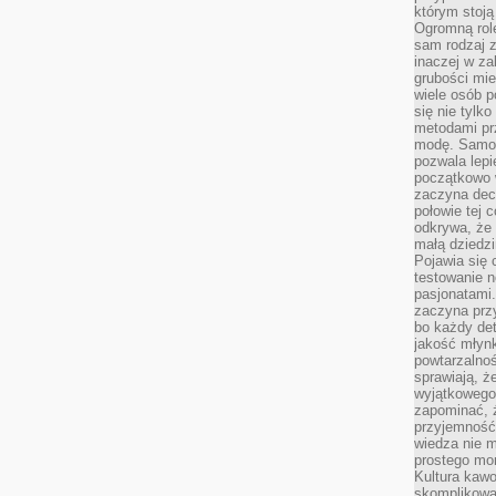
którym stoją
Ogromną rol
sam rodzaj 
inaczej w za
grubości mie
wiele osób p
się nie tylk
metodami pr
modę. Samodz
pozwala lepi
początkowo 
zaczyna dec
połowie tej 
odkrywa, że 
małą dziedzi
Pojawia się
testowanie n
pasjonatami
zaczyna pr
bo każdy det
jakość młynk
powtarzalnoś
sprawiają, ż
wyjątkowego
zapominać, ż
przyjemność
wiedza nie m
prostego mo
Kultura kaw
skomplikowan