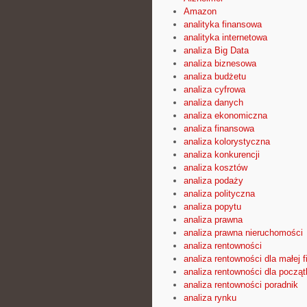
Amazon
analityka finansowa
analityka internetowa
analiza Big Data
analiza biznesowa
analiza budżetu
analiza cyfrowa
analiza danych
analiza ekonomiczna
analiza finansowa
analiza kolorystyczna
analiza konkurencji
analiza kosztów
analiza podaży
analiza polityczna
analiza popytu
analiza prawna
analiza prawna nieruchomości
analiza rentowności
analiza rentowności dla małej f
analiza rentowności dla począ
analiza rentowności poradnik
analiza rynku