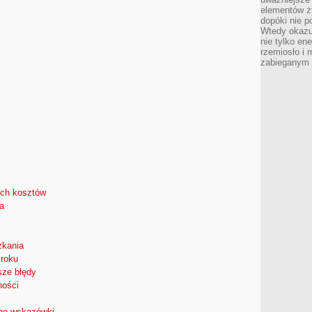
elementów ży
dopóki nie p
Wtedy okazuj
nie tylko ene
rzemiosło i 
zabieganym 
ych kosztów
a
zkania
kroku
sze błędy
ności
zne wskazówki