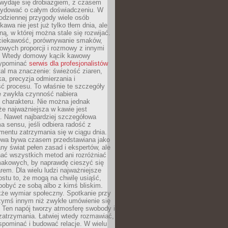
wydaje się drobiazgiem, z czasem
ydować o całym doświadczeniu. W
codziennej przygody wiele osób
kawa nie jest już tylko tłem dnia, ale
ną, w której można stale się rozwijać.
 ciekawość, porównywanie smaków,
owych proporcji i rozmowy z innymi
. Wtedy domowy kącik kawowy
zypominać
serwis dla profesjonalistów
al ma znaczenie: świeżość ziaren,
a, precyzja odmierzania i
ć procesu. To właśnie te szczegóły
e zwykła czynność nabiera
 charakteru. Nie można jednak
e najważniejsza w kawie jest
. Nawet najbardziej szczegółowa
a sensu, jeśli odbiera radość z
mentu zatrzymania się w ciągu dnia.
owa bywa czasem przedstawiana jako
y świat pełen zasad i ekspertów, ale
nać wszystkich metod ani rozróżniać
makowych, by naprawdę cieszyć się
em. Dla wielu ludzi najważniejsze
ostu to, że mogą na chwilę usiąść,
pobyć ze sobą albo z kimś bliskim.
że wymiar społeczny. Spotkanie przy
czymś innym niż zwykłe umówienie się
 Ten napój tworzy atmosferę swobody i
zatrzymania. Łatwiej wtedy rozmawiać,
spominać i budować relacje. W wielu