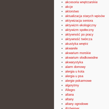
akcesoria wnętrzarskie
akcje
aktorstwo
aktualizacja starych wpisów
aktywizacja seniora
aktywizm ekologiczny
aktywizm społeczny
aktywność po pracy
aktywność twórcza
akustyka wnętrz
akwarele
akwarium morskie
akwarium słodkowodne
akwarystyka
alarm domowy
alergia u kota
alergia u psa
alergie pokarmowe
algorytmy
Allegro
altana
altany
altany ogrodowe
Alzheimer