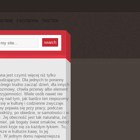
SCRIBE
FACEBOOK
TWITTER
a jest czymś więcej niż tylko
udzającym. Dla jednych to poranny
którego trudno zacząć dzień, dla innych
rozmowy, chwila przerwy albo element
rzyjemności. Wiele osób nawet nie
ię nad tym, jak bardzo ten niepozorny
 się w kulturę i codzienne zwyczaje.
wy pojawia się przy pracy, podczas
odróży, po obiedzie, w samotności i w
. Jej obecność jest tak naturalna, że
nieć, jak bogaty świat smaków, metod
storii kryje się za każdym łykiem. To,
sze w kulturze kawy, to jej
ć. W jednym domu najważniejsza