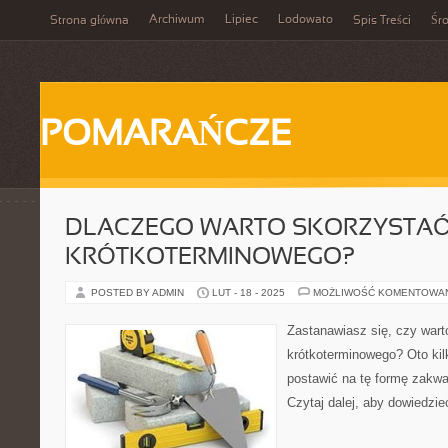
Archiwum
Lipiec
Lodowato
Strona główna
Spis Treści
Śr
POMARAŃCZE
DLACZEGO WARTO SKORZYSTAĆ
KRÓTKOTERMINOWEGO?
POSTED BY ADMIN
LUT - 18 - 2025
MOŻLIWOŚĆ KOMENTOWA
Zastanawiasz się, czy war
krótkoterminowego? Oto ki
postawić na tę formę zakw
Czytaj dalej, aby dowiedzieć