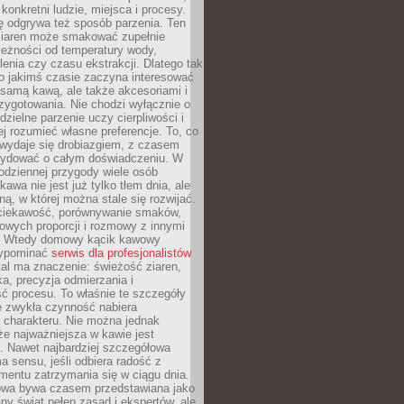
 konkretni ludzie, miejsca i procesy.
ę odgrywa też sposób parzenia. Ten
ziaren może smakować zupełnie
leżności od temperatury wody,
lenia czy czasu ekstrakcji. Dlatego tak
o jakimś czasie zaczyna interesować
o samą kawą, ale także akcesoriami i
zygotowania. Nie chodzi wyłącznie o
ielne parzenie uczy cierpliwości i
ej rozumieć własne preferencje. To, co
wydaje się drobiazgiem, z czasem
ydować o całym doświadczeniu. W
codziennej przygody wiele osób
kawa nie jest już tylko tłem dnia, ale
ną, w której można stale się rozwijać.
 ciekawość, porównywanie smaków,
owych proporcji i rozmowy z innymi
. Wtedy domowy kącik kawowy
zypominać
serwis dla profesjonalistów
al ma znaczenie: świeżość ziaren,
a, precyzja odmierzania i
ć procesu. To właśnie te szczegóły
e zwykła czynność nabiera
 charakteru. Nie można jednak
e najważniejsza w kawie jest
. Nawet najbardziej szczegółowa
a sensu, jeśli odbiera radość z
mentu zatrzymania się w ciągu dnia.
owa bywa czasem przedstawiana jako
y świat pełen zasad i ekspertów, ale