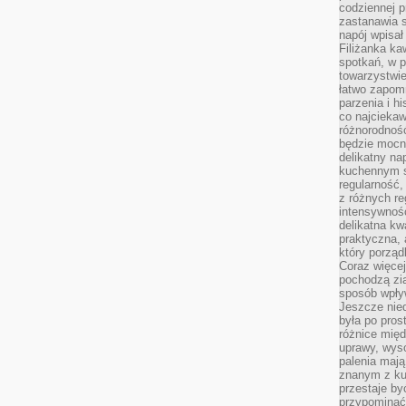
codziennej p
zastanawia s
napój wpisał
Filiżanka ka
spotkań, w p
towarzystwie
łatwo zapom
parzenia i hi
co najciekaw
różnorodnoś
będzie mocn
delikatny na
kuchennym st
regularność,
z różnych re
intensywność
delikatna k
praktyczna, 
który porząd
Coraz więcej
pochodzą zia
sposób wpły
Jeszcze nie
była po pros
różnice mię
uprawy, wyso
palenia mają
znanym z kul
przestaje b
przypominać