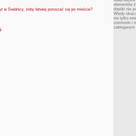
elementów ży
dopóki nie p
t w Świdnicy, żeby łatwiej poruszać się po mieście?
Wtedy okazuj
nie tylko ene
rzemiosło i 
zabieganym 
i