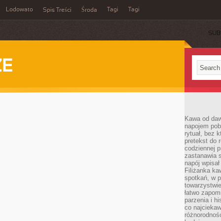
Lodowato
Tagi
Tagi
Spis Treści
Środa
SUB
ZE
Kawa od dawn
napojem pob
rytuał, bez 
pretekst do 
codziennej p
zastanawia s
napój wpisał
Filiżanka ka
spotkań, w p
towarzystwie
łatwo zapom
parzenia i hi
co najciekaw
różnorodnoś