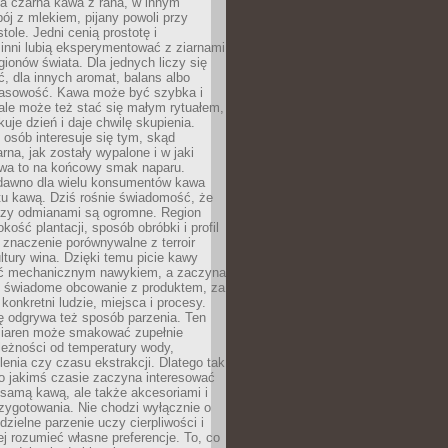
a czarna kawa z rana, w innym
pój z mlekiem, pijany powoli przy
ole. Jedni cenią prostotę i
 inni lubią eksperymentować z ziarnami
gionów świata. Dla jednych liczy się
, dla innych aromat, balans albo
wasowość. Kawa może być szybka i
ale może też stać się małym rytuałem,
kuje dzień i daje chwilę skupienia.
 osób interesuje się tym, skąd
rna, jak zostały wypalone i w jaki
wa to na końcowy smak naparu.
dawno dla wielu konsumentów kawa
tu kawą. Dziś rośnie świadomość, że
dzy odmianami są ogromne. Region
kość plantacji, sposób obróbki i profil
 znaczenie porównywalne z terroir
tury wina. Dzięki temu picie kawy
yć mechanicznym nawykiem, a zaczyna
 świadome obcowanie z produktem, za
 konkretni ludzie, miejsca i procesy.
ę odgrywa też sposób parzenia. Ten
ziaren może smakować zupełnie
leżności od temperatury wody,
lenia czy czasu ekstrakcji. Dlatego tak
o jakimś czasie zaczyna interesować
o samą kawą, ale także akcesoriami i
zygotowania. Nie chodzi wyłącznie o
ielne parzenie uczy cierpliwości i
ej rozumieć własne preferencje. To, co