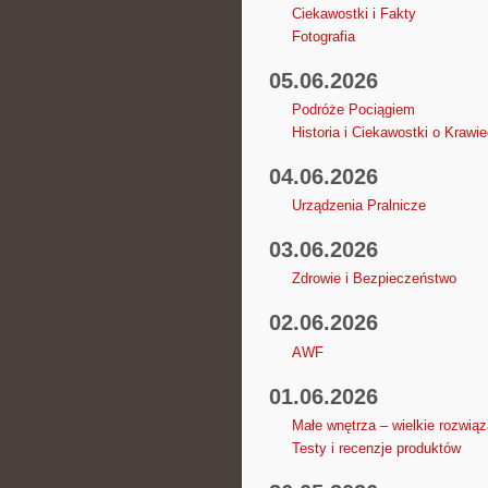
Ciekawostki i Fakty
Fotografia
05.06.2026
Podróże Pociągiem
Historia i Ciekawostki o Krawie
04.06.2026
Urządzenia Pralnicze
03.06.2026
Zdrowie i Bezpieczeństwo
02.06.2026
AWF
01.06.2026
Małe wnętrza – wielkie rozwiąz
Testy i recenzje produktów