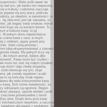
rzyjemności. Wiele osób nawet nie
ię nad tym, jak bardzo ten niepozorny
 się w kulturę i codzienne zwyczaje.
wy pojawia się przy pracy, podczas
odróży, po obiedzie, w samotności i w
. Jej obecność jest tak naturalna, że
nieć, jak bogaty świat smaków, metod
storii kryje się za każdym łykiem. To,
sze w kulturze kawy, to jej
ć. W jednym domu najważniejsza
a czarna kawa z rana, w innym
pój z mlekiem, pijany powoli przy
ole. Jedni cenią prostotę i
 inni lubią eksperymentować z ziarnami
gionów świata. Dla jednych liczy się
, dla innych aromat, balans albo
wasowość. Kawa może być szybka i
ale może też stać się małym rytuałem,
kuje dzień i daje chwilę skupienia.
 osób interesuje się tym, skąd
rna, jak zostały wypalone i w jaki
wa to na końcowy smak naparu.
dawno dla wielu konsumentów kawa
tu kawą. Dziś rośnie świadomość, że
dzy odmianami są ogromne. Region
kość plantacji, sposób obróbki i profil
 znaczenie porównywalne z terroir
tury wina. Dzięki temu picie kawy
yć mechanicznym nawykiem, a zaczyna
 świadome obcowanie z produktem, za