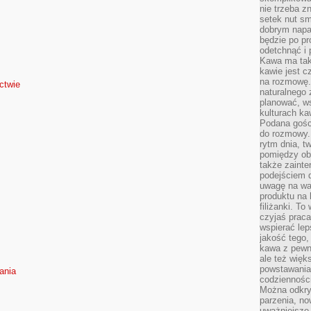
nie trzeba z
setek nut s
dobrym napar
będzie po pr
odetchnąć i 
Kawa ma tak
kawie jest 
na rozmowę.
ctwie
naturalnego 
planować, w
kulturach ka
Podana gośc
do rozmowy. 
rytm dnia, t
pomiędzy ob
także zainte
podejściem 
uwagę na war
produktu na 
filiżanki. T
czyjaś prac
wspierać lep
jakość tego,
kawa z pewne
ale też więk
powstawania
ania
codzienności
Można odkry
parzenia, no
uważniejsze