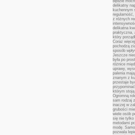
będzie mocn
delikatny na
kuchennym st
regularność,
z różnych re
intensywność
delikatna k
praktyczna, 
który porząd
Coraz więcej
pochodzą zia
sposób wpły
Jeszcze nie
była po pros
różnice mię
uprawy, wyso
palenia mają
znanym z kul
przestaje b
przypominać
którym stoją
Ogromną rol
sam rodzaj 
inaczej w za
grubości mie
wiele osób p
się nie tylk
metodami pr
modę. Samodz
pozwala lepi