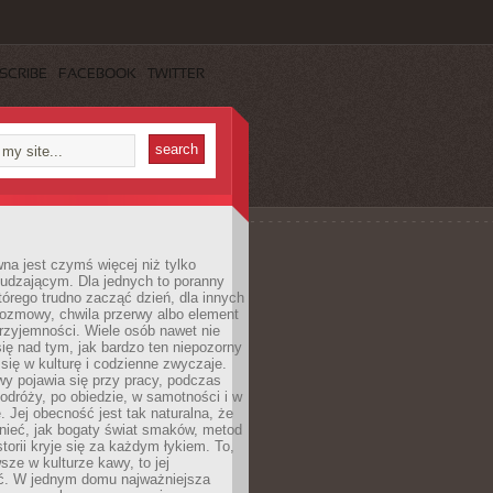
SCRIBE
FACEBOOK
TWITTER
a jest czymś więcej niż tylko
udzającym. Dla jednych to poranny
którego trudno zacząć dzień, dla innych
rozmowy, chwila przerwy albo element
rzyjemności. Wiele osób nawet nie
ię nad tym, jak bardzo ten niepozorny
 się w kulturę i codzienne zwyczaje.
wy pojawia się przy pracy, podczas
odróży, po obiedzie, w samotności i w
. Jej obecność jest tak naturalna, że
nieć, jak bogaty świat smaków, metod
storii kryje się za każdym łykiem. To,
sze w kulturze kawy, to jej
ć. W jednym domu najważniejsza