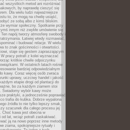
nać wszystkich metod ani rozróżniać
makowych, by naprawdę cieszyć się
em. Dla wielu ludzi najważniejsze
ostu to, że mogą na chwilę usiąść,
pobyć ze sobą albo z kimś bliskim.
że wymiar społeczny. Spotkanie przy
czymś innym niż zwykłe umówienie się
 Ten napój tworzy atmosferę swobody i
zatrzymania. Łatwiej wtedy rozmawiać,
spominać i budować relacje. W wielu
wa to znak gościnności i otwartości.
iowi, staje się gestem zapraszającym
W pracy potrafi z kolei wyznaczać
worząc krótkie chwile odpoczynku
owiązkami. W ostatnich latach rośnie
resowanie bardziej odpowiedzialnym
do kawy. Coraz więcej osób zwraca
unki uprawy, uczciwy handel i jakość
każdym etapie drogi od plantacji do
o ważne, bo za każdym ziarnem stoi
a. Świadomy wybór kawy może
sze praktyki, a jednocześnie poprawiać
 co trafia do kubka. Dobrze wypalona
go źródła to nie tylko lepszy smak,
szy szacunek dla całego procesu jej
. Choć kawa jest obecna w
 od lat, wciąż potrafi zaskakiwać.
wać ją na nowo poprzez inne metody
we ziarna, spokojniejsze rytuały i
 smakowanie. To jeden z tych