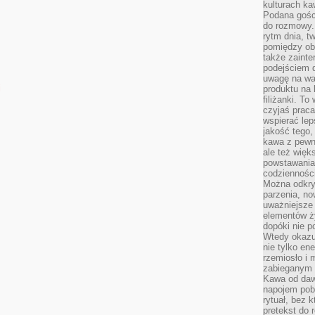
kulturach ka
Podana gośc
do rozmowy. 
rytm dnia, t
pomiędzy ob
także zainte
podejściem 
uwagę na war
i
produktu na 
filiżanki. T
czyjaś prac
wspierać lep
jakość tego,
kawa z pewne
ale też więk
powstawania
codzienności
Można odkry
parzenia, no
uważniejsze
elementów ży
dopóki nie p
Wtedy okazuj
nie tylko ene
rzemiosło i 
zabieganym 
Kawa od dawn
napojem pob
rytuał, bez 
pretekst do 