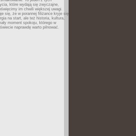
cia, które wydają się zwyczajne,
oświęcimy im chwili większej uwagi.
e się, że w porannej filiżance kryje się
rgia na start, ale też historia, kultura,
mały moment spokoju, którego w
świecie naprawdę warto pilnować.