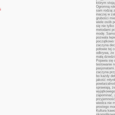
którym stoją
Ogromną rol
i
sam rodzaj 
inaczej w za
grubości mie
wiele osób p
się nie tylk
metodami pr
modę. Samodz
pozwala lepi
początkowo 
zaczyna dec
połowie tej 
odkrywa, że 
małą dziedzi
Pojawia się
testowanie n
pasjonatami
zaczyna pr
bo każdy det
jakość młynk
powtarzalnoś
sprawiają, ż
wyjątkowego
zapominać, ż
przyjemność
wiedza nie m
prostego mo
Kultura kaw
skomplikowan