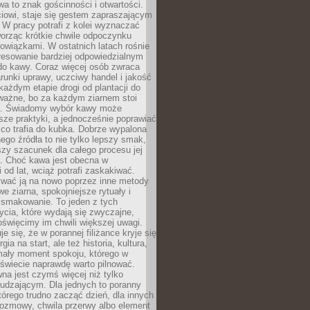
wa to znak gościnności i otwartości.
iowi, staje się gestem zapraszającym
W pracy potrafi z kolei wyznaczać
worząc krótkie chwile odpoczynku
owiązkami. W ostatnich latach rośnie
resowanie bardziej odpowiedzialnym
do kawy. Coraz więcej osób zwraca
unki uprawy, uczciwy handel i jakość
każdym etapie drogi od plantacji do
o ważne, bo za każdym ziarnem stoi
a. Świadomy wybór kawy może
sze praktyki, a jednocześnie poprawiać
 co trafia do kubka. Dobrze wypalona
go źródła to nie tylko lepszy smak,
szy szacunek dla całego procesu jej
. Choć kawa jest obecna w
 od lat, wciąż potrafi zaskakiwać.
wać ją na nowo poprzez inne metody
we ziarna, spokojniejsze rytuały i
 smakowanie. To jeden z tych
cia, które wydają się zwyczajne,
oświęcimy im chwili większej uwagi.
e się, że w porannej filiżance kryje się
rgia na start, ale też historia, kultura,
mały moment spokoju, którego w
świecie naprawdę warto pilnować.
a jest czymś więcej niż tylko
udzającym. Dla jednych to poranny
którego trudno zacząć dzień, dla innych
rozmowy, chwila przerwy albo element