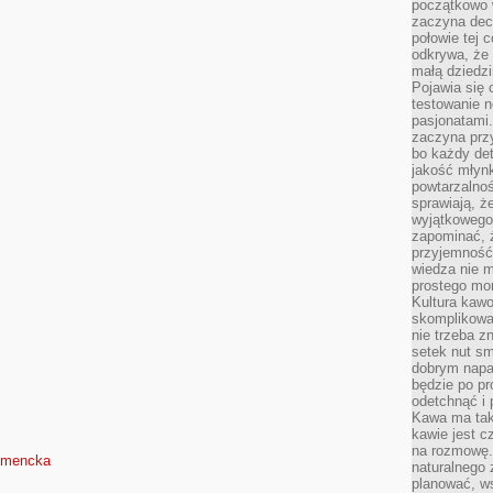
początkowo 
zaczyna dec
połowie tej 
odkrywa, że 
małą dziedzi
Pojawia się
testowanie n
pasjonatami
zaczyna pr
bo każdy det
jakość młynk
powtarzalnoś
sprawiają, ż
wyjątkowego
zapominać, ż
przyjemność
wiedza nie m
prostego mo
Kultura kaw
skomplikowan
nie trzeba z
setek nut s
dobrym napar
będzie po pr
odetchnąć i 
Kawa ma tak
kawie jest 
na rozmowę.
umencka
naturalnego 
planować, w