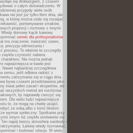
wydaje się drobiazgiem, z czasem
ydować o całym doświadczeniu. W
codziennej przygody wiele osób
kawa nie jest już tylko tłem dnia, ale
ną, w której można stale się rozwijać.
 ciekawość, porównywanie smaków,
owych proporcji i rozmowy z innymi
. Wtedy domowy kącik kawowy
zypominać
serwis dla profesjonalistów
al ma znaczenie: świeżość ziaren,
a, precyzja odmierzania i
ć procesu. To właśnie te szczegóły
e zwykła czynność nabiera
 charakteru. Nie można jednak
e najważniejsza w kawie jest
. Nawet najbardziej szczegółowa
a sensu, jeśli odbiera radość z
mentu zatrzymania się w ciągu dnia.
owa bywa czasem przedstawiana jako
y świat pełen zasad i ekspertów, ale
nać wszystkich metod ani rozróżniać
makowych, by naprawdę cieszyć się
em. Dla wielu ludzi najważniejsze
ostu to, że mogą na chwilę usiąść,
pobyć ze sobą albo z kimś bliskim.
że wymiar społeczny. Spotkanie przy
czymś innym niż zwykłe umówienie się
 Ten napój tworzy atmosferę swobody i
zatrzymania. Łatwiej wtedy rozmawiać,
spominać i budować relacje. W wielu