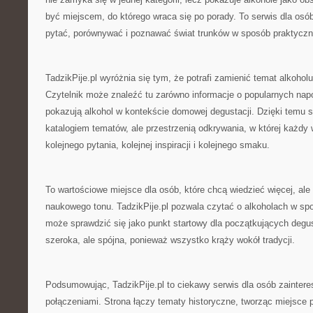
być miejscem, do którego wraca się po porady. To serwis dla osób
pytać, porównywać i poznawać świat trunków w sposób praktyczn
TadzikPije.pl wyróżnia się tym, że potrafi zamienić temat alkoholu
Czytelnik może znaleźć tu zarówno informacje o popularnych napoj
pokazują alkohol w kontekście domowej degustacji. Dzięki temu st
katalogiem tematów, ale przestrzenią odkrywania, w której każdy
kolejnego pytania, kolejnej inspiracji i kolejnego smaku.
To wartościowe miejsce dla osób, które chcą wiedzieć więcej, ale
naukowego tonu. TadzikPije.pl pozwala czytać o alkoholach w sp
może sprawdzić się jako punkt startowy dla początkujących degus
szeroka, ale spójna, ponieważ wszystko krąży wokół tradycji.
Podsumowując, TadzikPije.pl to ciekawy serwis dla osób zainter
połączeniami. Strona łączy tematy historyczne, tworząc miejsce 