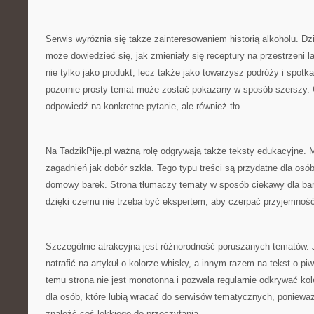
Serwis wyróżnia się także zainteresowaniem historią alkoholu. Dzi
może dowiedzieć się, jak zmieniały się receptury na przestrzeni la
nie tylko jako produkt, lecz także jako towarzysz podróży i spotk
pozornie prosty temat może zostać pokazany w sposób szerszy. C
odpowiedź na konkretne pytanie, ale również tło.
Na TadzikPije.pl ważną rolę odgrywają także teksty edukacyjne.
zagadnień jak dobór szkła. Tego typu treści są przydatne dla osó
domowy barek. Strona tłumaczy tematy w sposób ciekawy dla ba
dzięki czemu nie trzeba być ekspertem, aby czerpać przyjemność 
Szczególnie atrakcyjna jest różnorodność poruszanych tematów. 
natrafić na artykuł o kolorze whisky, a innym razem na tekst o pi
temu strona nie jest monotonna i pozwala regularnie odkrywać ko
dla osób, które lubią wracać do serwisów tematycznych, ponie
znaleźć coś lekkiego do przeczytania.