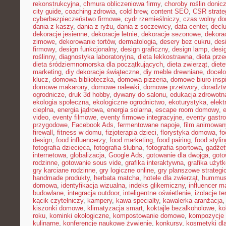
rekonstrukcyjna
,
chmura obliczeniowa firmy
,
choroby roślin doni
city guide
,
coaching zdrowia
,
cold brew
,
content SEO
,
CSR strate
cyberbezpieczeństwo firmowe
,
cydr rzemieślniczy
,
czas wolny do
dania z kaszy
,
dania z ryżu
,
dania z soczewicy
,
data center
,
declu
dekoracje jesienne
,
dekoracje letnie
,
dekoracje sezonowe
,
dekora
zimowe
,
dekorowanie tortów
,
dermatologia
,
desery bez cukru
,
des
firmowy
,
design funkcjonalny
,
design graficzny
,
design lamp
,
desi
roślinny
,
diagnostyka laboratoryjna
,
dieta lekkostrawna
,
dieta prz
dieta śródziemnomorska dla początkujących
,
dieta zwierząt
,
diet
marketing
,
diy dekoracje świąteczne
,
diy meble drewniane
,
docelo
klucz
,
domowa biblioteczka
,
domowa pizzeria
,
domowe biuro inspi
domowe makarony
,
domowe nalewki
,
domowe przetwory
,
doradzt
ogrodnicze
,
druk 3d hobby
,
dywany do salonu
,
edukacja zdrowotn
ekologia społeczna
,
ekologiczne ogrodnictwo
,
ekoturystyka
,
elekt
cieplna
,
energia jądrowa
,
energia solarna
,
escape room domowy
,
video
,
eventy filmowe
,
eventy firmowe integracyjne
,
eventy gastr
przygodowe
,
Facebook Ads
,
fermentowane napoje
,
film animowan
firewall
,
fitness w domu
,
fizjoterapia dzieci
,
florystyka domowa
,
fo
design
,
food influencerzy
,
food marketing
,
food pairing
,
food stylin
fotografia dziecięca
,
fotografia ślubna
,
fotografia sportowa
,
gadżet
internetowa
,
globalizacja
,
Google Ads
,
gotowanie dla dwojga
,
goto
rodzinne
,
gotowanie sous vide
,
grafika interaktywna
,
grafika użyt
gry karciane rodzinne
,
gry logiczne online
,
gry planszowe strategi
handmade produkty
,
herbata matcha
,
hotele dla zwierząt
,
hummus
domowa
,
identyfikacja wizualna
,
indeks glikemiczny
,
influencer m
budowlane
,
integracja outdoor
,
inteligentne oświetlenie
,
izolacje t
kącik czytelniczy
,
kampery
,
kawa specialty
,
kawalerka aranżacja
kiszonki domowe
,
klimatyzacja smart
,
koktajle bezalkoholowe
,
ko
roku
,
kominki ekologiczne
,
kompostowanie domowe
,
kompozycje 
kulinarne
,
konferencje naukowe żywienie
,
konkursy
,
kosmetyki dla