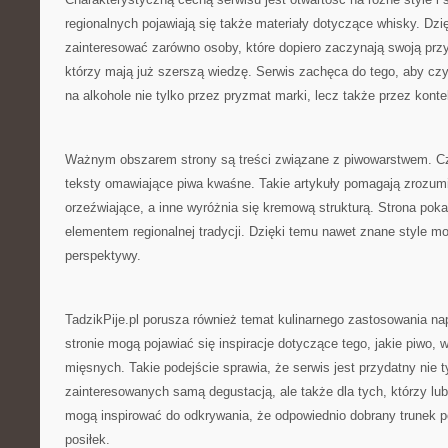
regionalnych pojawiają się także materiały dotyczące whisky. Dzi
zainteresować zarówno osoby, które dopiero zaczynają swoją przyg
którzy mają już szerszą wiedzę. Serwis zachęca do tego, aby czy
na alkohole nie tylko przez pryzmat marki, lecz także przez konte
Ważnym obszarem strony są treści związane z piwowarstwem. Czy
teksty omawiające piwa kwaśne. Takie artykuły pomagają zrozumi
orzeźwiające, a inne wyróżnia się kremową strukturą. Strona pok
elementem regionalnej tradycji. Dzięki temu nawet znane style 
perspektywy.
TadzikPije.pl porusza również temat kulinarnego zastosowania n
stronie mogą pojawiać się inspiracje dotyczące tego, jakie piwo, w
mięsnych. Takie podejście sprawia, że serwis jest przydatny nie t
zainteresowanych samą degustacją, ale także dla tych, którzy lu
mogą inspirować do odkrywania, że odpowiednio dobrany trunek po
posiłek.