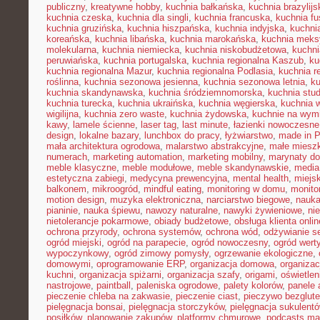
publiczny
,
kreatywne hobby
,
kuchnia bałkańska
,
kuchnia brazylijs
kuchnia czeska
,
kuchnia dla singli
,
kuchnia francuska
,
kuchnia fu
kuchnia gruzińska
,
kuchnia hiszpańska
,
kuchnia indyjska
,
kuchni
koreańska
,
kuchnia libańska
,
kuchnia marokańska
,
kuchnia mek
molekularna
,
kuchnia niemiecka
,
kuchnia niskobudżetowa
,
kuchni
peruwiańska
,
kuchnia portugalska
,
kuchnia regionalna Kaszub
,
ku
kuchnia regionalna Mazur
,
kuchnia regionalna Podlasia
,
kuchnia r
roślinna
,
kuchnia sezonowa jesienna
,
kuchnia sezonowa letnia
,
k
kuchnia skandynawska
,
kuchnia śródziemnomorska
,
kuchnia stu
kuchnia turecka
,
kuchnia ukraińska
,
kuchnia węgierska
,
kuchnia 
wigilijna
,
kuchnia zero waste
,
kuchnia żydowska
,
kuchnie na wymi
kawy
,
lamele ścienne
,
laser tag
,
last minute
,
łazienki nowoczesne
design
,
lokalne bazary
,
lunchbox do pracy
,
łyżwiarstwo
,
made in P
mała architektura ogrodowa
,
malarstwo abstrakcyjne
,
małe miesz
numerach
,
marketing automation
,
marketing mobilny
,
marynaty d
meble klasyczne
,
meble modułowe
,
meble skandynawskie
,
media
estetyczna zabiegi
,
medycyna prewencyjna
,
mental health
,
miejsk
balkonem
,
mikroogród
,
mindful eating
,
monitoring w domu
,
monito
motion design
,
muzyka elektroniczna
,
narciarstwo biegowe
,
nauka
pianinie
,
nauka śpiewu
,
nawozy naturalne
,
nawyki żywieniowe
,
ni
nietolerancje pokarmowe
,
obiady budżetowe
,
obsługa klienta onlin
ochrona przyrody
,
ochrona systemów
,
ochrona wód
,
odżywianie s
ogród miejski
,
ogród na parapecie
,
ogród nowoczesny
,
ogród wert
wypoczynkowy
,
ogród zimowy pomysły
,
ogrzewanie ekologiczne
,
domowymi
,
oprogramowanie ERP
,
organizacja domowa
,
organizac
kuchni
,
organizacja spiżarni
,
organizacja szafy
,
origami
,
oświetle
nastrojowe
,
paintball
,
paleniska ogrodowe
,
palety kolorów
,
panele 
pieczenie chleba na zakwasie
,
pieczenie ciast
,
pieczywo bezglut
pielęgnacja bonsai
,
pielęgnacja storczyków
,
pielęgnacja sukulent
posiłków
,
planowanie zakupów
,
platformy chmurowe
,
podcasts ma