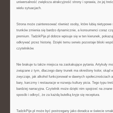
uniwersalność zwiększa atrakcyjność strony i sprawia, że jej tr
wielu sytuacjach.
Strona może zainteresować również osoby, które lubią nietypowe
trunków zmienia się bardzo dynamicznie, a konsumenci coraz czę
premium. TadzikPije.pl dobrze wpisuje się w ten kierunek, pokaz
odkrywać przez historię. Dzięki temu serwis pozostaje bliski ws
czytelników.
Nie brakuje tu także miejsca na zaskakujące pytania. Artykuły m
związane z tym, dlaczego dany trunek ma określony kolor, skąd w
zwyczaje, jak alkohol funkcjonował w dawnych społecznościach a
bary, karczmy i restauracje w rozwoju kultury picia. Tego typu treś
bardziej narracyjna. Czytelnik może dzięki nim spojrzeć na znane
sposób i odkryć, że za każdą butelką kryje się receptura.
TadzikPije.pl może być postrzegany jako doradca w świecie smak