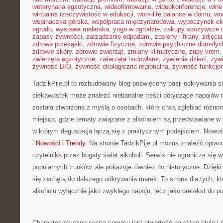
weterynaria egzotyczna
,
wideofilmowanie
,
wideokonferencje
,
wine
wirtualna rzeczywistość w edukacji
,
work-life balance w domu
,
wo
wspinaczka górska
,
współpraca międzynarodowa
,
wypoczynek ek
ogrodu
,
wystawa malarska
,
yoga w ogrodzie
,
zakupy spożywcze o
zapasy żywności
,
zarządzanie odpadami
,
zasłony i firany
,
zdjęci
zdrowe przekąski
,
zdrowie fizyczne
,
zdrowie psychiczne dorosłyc
zdrowie skóry
,
zdrowie zwierząt
,
zmiany klimatyczne
,
zupy krem
zwierzęta egzotyczne
,
zwierzęta hodowlane
,
żywienie dzieci
,
żyw
żywność BIO
,
żywność ekologiczna regionalna
,
żywność funkcjo
TadzikPije.pl to rozbudowany blog poświęcony pasji odkrywania 
ciekawostek może znaleźć niebanalne treści dotyczące napojów r
została stworzona z myślą o osobach, które chcą zgłębiać różno
miejsca, gdzie tematy związane z alkoholem są przedstawiane w s
w którym degustacja łączą się z praktycznym podejściem. Nowości
i
Nowości i Trendy
. Na stronie TadzikPije.pl można znaleźć oprac
czytelnika przez bogaty świat alkoholi. Serwis nie ogranicza się 
popularnych trunków, ale pokazuje również tło historyczne. Dzię
się zachętą do dalszego odkrywania marek. To strona dla tych, kt
alkoholu wyłącznie jako zwykłego napoju, lecz jako pretekst do p
Charakterystyczną cechą serwisu jest otwartość na różne style i 