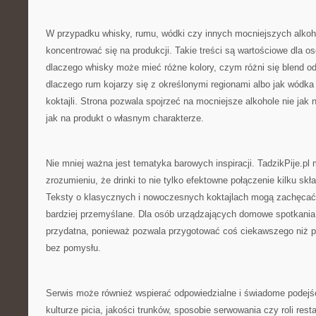
W przypadku whisky, rumu, wódki czy innych mocniejszych alkoh
koncentrować się na produkcji. Takie treści są wartościowe dla os
dlaczego whisky może mieć różne kolory, czym różni się blend o
dlaczego rum kojarzy się z określonymi regionami albo jak wódka
koktajli. Strona pozwala spojrzeć na mocniejsze alkohole nie jak n
jak na produkt o własnym charakterze.
Nie mniej ważna jest tematyka barowych inspiracji. TadzikPije.p
zrozumieniu, że drinki to nie tylko efektowne połączenie kilku skł
Teksty o klasycznych i nowoczesnych koktajlach mogą zachęcać 
bardziej przemyślane. Dla osób urządzających domowe spotkania
przydatna, ponieważ pozwala przygotować coś ciekawszego niż 
bez pomysłu.
Serwis może również wspierać odpowiedzialne i świadome podejśc
kulturze picia, jakości trunków, sposobie serwowania czy roli resta