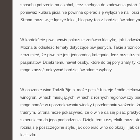
sposobu patrzenia na alkohol, lecz zachęca do zadawania pytań.
ponieważ kultura picia nie powinna opierać się wyłącznie na ilości
Strona może więc łączyć lekki, blogowy ton z bardziej świadomy
W kontekście piwa serwis pokazuje zarówno klasykę, jak i odw
Można tu odnaleźć tematy dotyczące piw jasnych. Takie zróżnic
zrozumieć, że piwo nie jest jednorodną kategorią, lecz przestrzeni
pasjonatów. Dzięki temu nawet osoby, które do tej pory znały tylk
mogą zacząć odkrywać bardziej świadome wybory.
W obszarze wina TadzikPije.pl może pełnić funkcję źródła ciekaw
winogron, winach musujących, winach z różnych regionów czy p
mogą pomóc w uporządkowaniu wiedzy i przełamaniu wrażenia, ż
trudnym. Strona może pokazywać, że o winie da się pisać praktyc
szacunkiem do jego pochodzenia. Dzięki temu czytelnik może s
różnią się poszczególne style, jak dobierać wino do okazji i jak 
kieliszku.