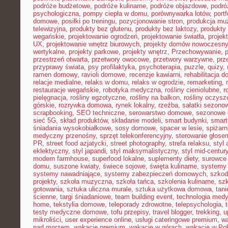
podróże budżetowe
,
podróże kulinarne
,
podróże objazdowe
,
podró
psychologiczna
,
pompy ciepła w domu
,
porównywarka lotów
,
portf
domowe
,
posiłki po treningu
,
pozycjonowanie stron
,
produkcja mu
telewizyjna
,
produkty bez glutenu
,
produkty bez laktozy
,
produkty 
wegańskie
,
projektowanie ogrodzeń
,
projektowanie światła
,
projek
UX
,
projektowanie wnętrz biurowych
,
projekty domów nowoczesn
wertykalne
,
projekty parkowe
,
projekty wnętrz
,
Przechowywanie
,
p
przestrzeń otwarta
,
przetwory owocowe
,
przetwory warzywne
,
prz
przyprawy świata
,
psy profilaktyka
,
psychoterapia
,
puzzle
,
quizy
,
ramen domowy
,
ravioli domowe
,
recenzje kawiarni
,
rehabilitacja 
relacje medialne
,
relaks w domu
,
relaks w ogrodzie
,
remarketing
,
restauracje wegańskie
,
robotyka medyczna
,
rośliny cieniolubne
,
r
pielęgnacja
,
rośliny egzotyczne
,
rośliny na balkon
,
rośliny oczysz
górskie
,
rozrywka domowa
,
rynek lokalny
,
rzeźba
,
sałatki sezono
scrapbooking
,
SEO techniczne
,
serowarstwo domowe
,
sezonowe
sieć 5G
,
skład produktów
,
składanie modeli
,
smart budynki
,
smart
śniadania wysokobiałkowe
,
sosy domowe
,
spacer w lesie
,
spiżar
medyczny przenośny
,
sprzęt telekonferencyjny
,
sterowanie głose
PR
,
street food azjatycki
,
street photography
,
strefa relaksu
,
styl 
eklektyczny
,
styl japandi
,
styl maksymalistyczny
,
styl mid-centur
modern farmhouse
,
superfood lokalne
,
suplementy diety
,
surowce 
domu
,
suszone kwiaty
,
świece sojowe
,
święta kulinarne
,
systemy
systemy nawadniające
,
systemy zabezpieczeń domowych
,
szkodn
projekty
,
szkoła muzyczna
,
szkoła tańca
,
szkolenia kulinarne
,
szk
gotowania
,
sztuka uliczna murale
,
sztuka użytkowa domowa
,
tan
ścienne
,
targi śniadaniowe
,
team building event
,
technologia med
home
,
tekstylia domowe
,
teleporady zdrowotne
,
telepsychologia
,
testy medyczne domowe
,
tofu przepisy
,
travel blogger
,
trekking
,
u
mikroliści
,
user experience online
,
usługi cateringowe premium
,
w
nad morzem
,
wakacje premium
,
wakacje w górach
,
wakacje w Po