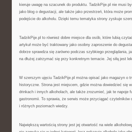
kieruje uwagę na szacunek do produktu. TadzikPije.pl nie musi b
jako blog o degustacji, ale także jako przestrzeń, która może pr
podejście do alkoholu. Dzięki temu tematyka strony zyskuje szer
TadzikPije.pl to również dobre miejsce dla osób, które lubią czyt
artykuł może być traktowany jako osobny zaproszenie do degustac
dobrze sprawdza się zarówno podczas szybkiego przeglądania, jak
na dłużej zatrzymać się przy konkretnym temacie. Jej siłą jest lekk
W szerszym ujęciu TadzikPije.pl można opisać jako magazyn o tr
historyczne. Strona jest miejscem, gdzie można dowiedzieć się wię
drinkach i innych alkoholach, ale także zrozumieć, jak te napoje
gastronomii. To sprawia, że serwis może przyciągać czytelników 
i różnych poziomach wiedzy.
Największą wartością strony jest jej otwartość na wiele alkoholow
nie zamyka się w jednej kategorii, lecz pokazuje alkohole jako ob