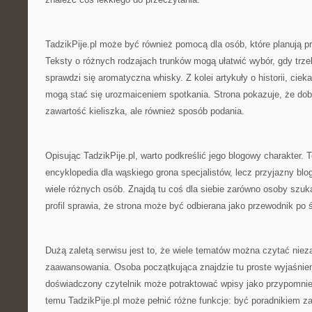
TadzikPije.pl może być również pomocą dla osób, które planują pre
Teksty o różnych rodzajach trunków mogą ułatwić wybór, gdy trze
sprawdzi się aromatyczna whisky. Z kolei artykuły o historii, ciek
mogą stać się urozmaiceniem spotkania. Strona pokazuje, że dobry
zawartość kieliszka, ale również sposób podania.
Opisując TadzikPije.pl, warto podkreślić jego blogowy charakter. T
encyklopedia dla wąskiego grona specjalistów, lecz przyjazny bl
wiele różnych osób. Znajdą tu coś dla siebie zarówno osoby szuka
profil sprawia, że strona może być odbierana jako przewodnik po ś
Dużą zaletą serwisu jest to, że wiele tematów można czytać niez
zaawansowania. Osoba początkująca znajdzie tu proste wyjaśnieni
doświadczony czytelnik może potraktować wpisy jako przypomnie
temu TadzikPije.pl może pełnić różne funkcje: być poradnikiem 