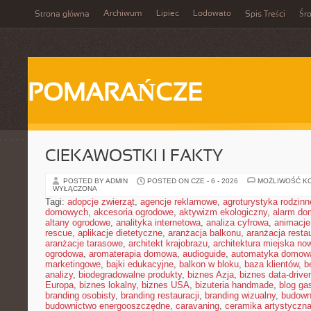
Archiwum
Lipiec
Lodowato
Strona główna
Spis Treści
Śr
POMARAŃCZE
CIEKAWOSTKI I FAKTY
POSTED BY ADMIN
POSTED ON CZE - 6 - 2026
MOŻLIWOŚĆ K
WYŁĄCZONA
Tagi:
adopcje zwierząt
,
agencje reklamowe
,
agroturystyka rodzinn
domowych
,
akcesoria ogrodowe
,
aktywizm ekologiczny
,
alarm d
altany ogrodowe
,
analityka internetowa
,
analiza cyfrowa
,
animacje
rescue
,
aplikacje dietetyczne
,
aranżacja balkonu
,
aranżacja restau
aranżacje tarasowe
,
architekt krajobrazu
,
architektura miejska n
ogrodowa
,
aromaterapia domowa
,
audioguide
,
automatyka domow
marketingowe
,
bajki edukacyjne
,
balkon w bloku
,
baza klientów
,
b
analizy
,
biodegradowalne produkty
,
biznes Azja
,
biznes data-drive
Europa
,
biznes lokalny
,
biznes USA
,
bizuteria handmade
,
blog ga
branding osobisty
,
branding restauracji
,
branding wizualny
,
budown
budownictwo energooszczędne
,
caravaning
,
ceramika artystyczn