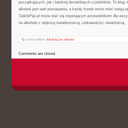
początkujących, jak i bardziej dociekliwych czytelników. To blog, 
alkoholi jest wart poznawania, a każdy trunek może mieć swoją o
TadzikPije.pl może stać się inspirującym przewodnikiem dla wszy
na alkohole z większą świadomością, ciekawością i otwartością.
CATEGORIES:
EDUKACJA I NAUKA
Comments are closed.