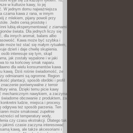
storii kryje się za każdym łykiem. To,
sze w kulturze kawy, to jej
ć. W jednym domu najważniejsza
a czarna kawa z rana, w innym
pój z mlekiem, pijany powoli przy
ole. Jedni cenią prostotę i
 inni lubią eksperymentować z ziarnami
gionów świata. Dla jednych liczy się
, dla innych aromat, balans albo
wasowość. Kawa może być szybka i
ale może też stać się małym rytuałem,
kuje dzień i daje chwilę skupienia.
 osób interesuje się tym, skąd
rna, jak zostały wypalone i w jaki
wa to na końcowy smak naparu.
dawno dla wielu konsumentów kawa
tu kawą. Dziś rośnie świadomość, że
dzy odmianami są ogromne. Region
kość plantacji, sposób obróbki i profil
 znaczenie porównywalne z terroir
tury wina. Dzięki temu picie kawy
yć mechanicznym nawykiem, a zaczyna
 świadome obcowanie z produktem, za
 konkretni ludzie, miejsca i procesy.
ę odgrywa też sposób parzenia. Ten
ziaren może smakować zupełnie
leżności od temperatury wody,
lenia czy czasu ekstrakcji. Dlatego tak
o jakimś czasie zaczyna interesować
o samą kawą, ale także akcesoriami i