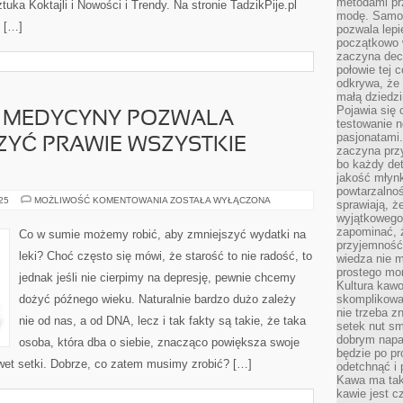
metodami pr
uka Koktajli i Nowości i Trendy. Na stronie TadzikPije.pl
modę. Samodz
 […]
pozwala lepi
początkowo 
zaczyna dec
połowie tej 
odkrywa, że 
małą dziedzi
Pojawia się
 MEDYCYNY POZWALA
testowanie n
pasjonatami
ZYĆ PRAWIE WSZYSTKIE
zaczyna pr
bo każdy det
jakość młynk
powtarzalnoś
OBECNY
025
MOŻLIWOŚĆ KOMENTOWANIA
ZOSTAŁA WYŁĄCZONA
sprawiają, ż
POZIOM
wyjątkowego
MEDYCYNY
POZWALA
zapominać, ż
Co w sumie możemy robić, aby zmniejszyć wydatki na
SKUTECZNIE
przyjemność
LECZYĆ
leki? Choć często się mówi, że starość to nie radość, to
wiedza nie m
PRAWIE
WSZYSTKIE
prostego mo
jednak jeśli nie cierpimy na depresję, pewnie chcemy
CHOROBY
Kultura kaw
dożyć późnego wieku. Naturalnie bardzo dużo zależy
skomplikowan
nie trzeba z
nie od nas, a od DNA, lecz i tak fakty są takie, że taka
setek nut s
dobrym napar
osoba, która dba o siebie, znacząco powiększa swoje
będzie po pr
wet setki. Dobrze, co zatem musimy zrobić? […]
odetchnąć i 
Kawa ma tak
kawie jest 