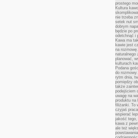
prostego mo
Kultura kaw
skomplikowan
nie trzeba z
setek nut s
dobrym napar
będzie po pr
odetchnąć i 
Kawa ma tak
kawie jest 
na rozmowę.
naturalnego 
planować, w
kulturach ka
Podana gośc
do rozmowy. 
rytm dnia, t
pomiędzy ob
także zainte
podejściem 
uwagę na war
produktu na 
filiżanki. T
czyjaś prac
wspierać lep
jakość tego,
kawa z pewne
ale też więk
powstawania
codzienności