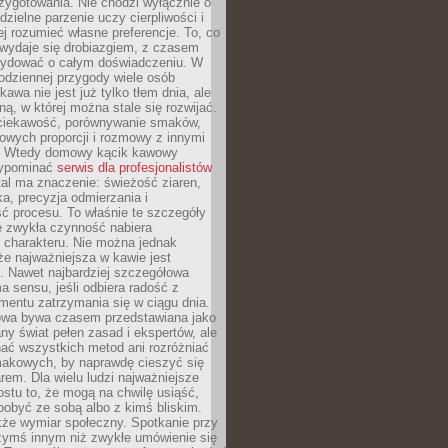
zygotowania. Nie chodzi wyłącznie o
ielne parzenie uczy cierpliwości i
ej rozumieć własne preferencje. To, co
wydaje się drobiazgiem, z czasem
ydować o całym doświadczeniu. W
codziennej przygody wiele osób
kawa nie jest już tylko tłem dnia, ale
ną, w której można stale się rozwijać.
 ciekawość, porównywanie smaków,
owych proporcji i rozmowy z innymi
. Wtedy domowy kącik kawowy
zypominać
serwis dla profesjonalistów
al ma znaczenie: świeżość ziaren,
a, precyzja odmierzania i
ć procesu. To właśnie te szczegóły
e zwykła czynność nabiera
 charakteru. Nie można jednak
e najważniejsza w kawie jest
. Nawet najbardziej szczegółowa
a sensu, jeśli odbiera radość z
mentu zatrzymania się w ciągu dnia.
owa bywa czasem przedstawiana jako
y świat pełen zasad i ekspertów, ale
nać wszystkich metod ani rozróżniać
makowych, by naprawdę cieszyć się
em. Dla wielu ludzi najważniejsze
ostu to, że mogą na chwilę usiąść,
pobyć ze sobą albo z kimś bliskim.
że wymiar społeczny. Spotkanie przy
czymś innym niż zwykłe umówienie się