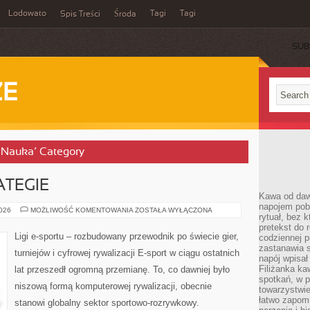
Lodowato
Tagi
Tagi
Spis Treści
Środa
SUB
ZE
i Nauka’ Category
ATEGIE
Kawa od dawn
napojem pob
PORADNIKI
2026
MOŻLIWOŚĆ KOMENTOWANIA
ZOSTAŁA WYŁĄCZONA
rytuał, bez 
I
STRATEGIE
pretekst do 
Ligi e-sportu – rozbudowany przewodnik po świecie gier,
codziennej p
zastanawia s
turniejów i cyfrowej rywalizacji E-sport w ciągu ostatnich
napój wpisał
Filiżanka ka
lat przeszedł ogromną przemianę. To, co dawniej było
spotkań, w p
niszową formą komputerowej rywalizacji, obecnie
towarzystwie
łatwo zapom
stanowi globalny sektor sportowo-rozrywkowy.