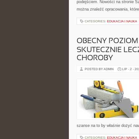
podejściem. Nowości na stronie Szt
można znaleźć opracowania, które
CATEGORIES:
EDUKACJA I NAUKA
OBECNY POZIOM
SKUTECZNIE LEC
CHOROBY
POSTED BY ADMIN
LIP - 2 - 2
szanse na to by właśnie dożyć na
CATEGORIES:
EDUKACJA I NAUKA