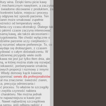
tury wina. Dzięki temu picie kawy
yć mechanicznym nawykiem, a zaczyna
 świadome obcowanie z produktem, za
 konkretni ludzie, miejsca i procesy.
ę odgrywa też sposób parzenia. Ten
ziaren może smakować zupełnie
leżności od temperatury wody,
lenia czy czasu ekstrakcji. Dlatego tak
o jakimś czasie zaczyna interesować
o samą kawą, ale także akcesoriami i
zygotowania. Nie chodzi wyłącznie o
ielne parzenie uczy cierpliwości i
ej rozumieć własne preferencje. To, co
wydaje się drobiazgiem, z czasem
ydować o całym doświadczeniu. W
codziennej przygody wiele osób
kawa nie jest już tylko tłem dnia, ale
ną, w której można stale się rozwijać.
 ciekawość, porównywanie smaków,
owych proporcji i rozmowy z innymi
. Wtedy domowy kącik kawowy
zypominać
serwis dla profesjonalistów
al ma znaczenie: świeżość ziaren,
a, precyzja odmierzania i
ć procesu. To właśnie te szczegóły
e zwykła czynność nabiera
 charakteru. Nie można jednak
e najważniejsza w kawie jest
. Nawet najbardziej szczegółowa
a sensu, jeśli odbiera radość z