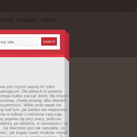
SCRIBE
FACEBOOK
TWITTER
a jest czymś więcej niż tylko
udzającym. Dla jednych to poranny
którego trudno zacząć dzień, dla innych
rozmowy, chwila przerwy albo element
rzyjemności. Wiele osób nawet nie
ię nad tym, jak bardzo ten niepozorny
 się w kulturę i codzienne zwyczaje.
wy pojawia się przy pracy, podczas
odróży, po obiedzie, w samotności i w
. Jej obecność jest tak naturalna, że
nieć, jak bogaty świat smaków, metod