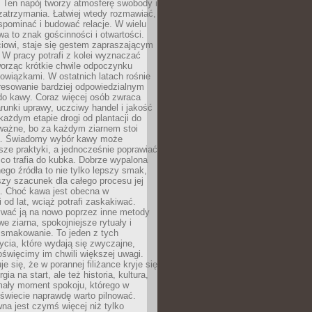
 Ten napój tworzy atmosferę swobody i
zatrzymania. Łatwiej wtedy rozmawiać,
spominać i budować relacje. W wielu
wa to znak gościnności i otwartości.
iowi, staje się gestem zapraszającym
W pracy potrafi z kolei wyznaczać
worząc krótkie chwile odpoczynku
owiązkami. W ostatnich latach rośnie
resowanie bardziej odpowiedzialnym
do kawy. Coraz więcej osób zwraca
unki uprawy, uczciwy handel i jakość
każdym etapie drogi od plantacji do
o ważne, bo za każdym ziarnem stoi
a. Świadomy wybór kawy może
sze praktyki, a jednocześnie poprawiać
 co trafia do kubka. Dobrze wypalona
go źródła to nie tylko lepszy smak,
szy szacunek dla całego procesu jej
. Choć kawa jest obecna w
 od lat, wciąż potrafi zaskakiwać.
wać ją na nowo poprzez inne metody
we ziarna, spokojniejsze rytuały i
 smakowanie. To jeden z tych
cia, które wydają się zwyczajne,
oświęcimy im chwili większej uwagi.
e się, że w porannej filiżance kryje się
rgia na start, ale też historia, kultura,
mały moment spokoju, którego w
świecie naprawdę warto pilnować.
a jest czymś więcej niż tylko