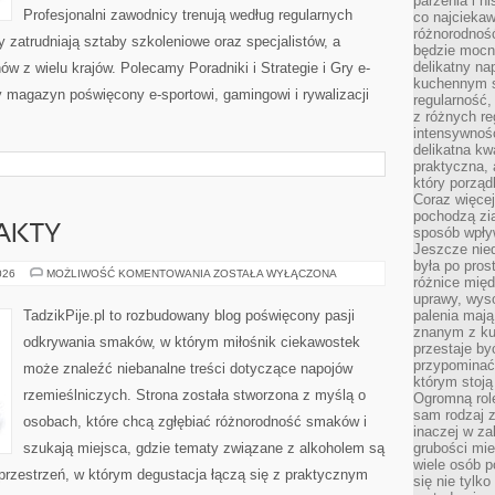
parzenia i hi
Profesjonalni zawodnicy trenują według regularnych
co najciekaw
różnorodnoś
zatrudniają sztaby szkoleniowe oraz specjalistów, a
będzie mocn
delikatny na
nów z wielu krajów. Polecamy Poradniki i Strategie i Gry e-
kuchennym st
wy magazyn poświęcony e-sportowi, gamingowi i rywalizacji
regularność,
z różnych re
intensywność
delikatna k
praktyczna, 
który porząd
Coraz więcej
pochodzą zia
FAKTY
sposób wpły
Jeszcze nie
była po pros
CIEKAWOSTKI
026
MOŻLIWOŚĆ KOMENTOWANIA
ZOSTAŁA WYŁĄCZONA
różnice mię
I
FAKTY
uprawy, wyso
TadzikPije.pl to rozbudowany blog poświęcony pasji
palenia mają
znanym z kul
odkrywania smaków, w którym miłośnik ciekawostek
przestaje b
przypominać
może znaleźć niebanalne treści dotyczące napojów
którym stoją
rzemieślniczych. Strona została stworzona z myślą o
Ogromną rol
sam rodzaj 
osobach, które chcą zgłębiać różnorodność smaków i
inaczej w za
szukają miejsca, gdzie tematy związane z alkoholem są
grubości mie
wiele osób p
przestrzeń, w którym degustacja łączą się z praktycznym
się nie tylk