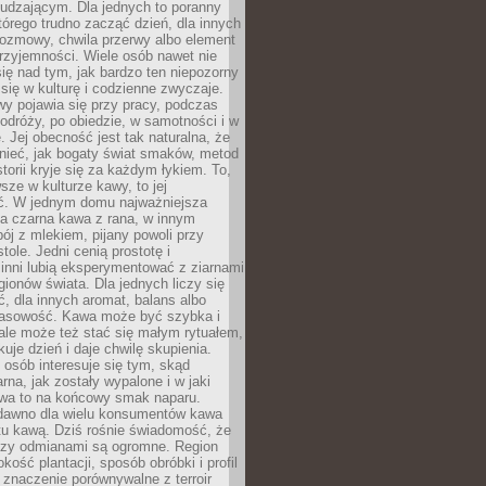
udzającym. Dla jednych to poranny
którego trudno zacząć dzień, dla innych
rozmowy, chwila przerwy albo element
rzyjemności. Wiele osób nawet nie
ię nad tym, jak bardzo ten niepozorny
 się w kulturę i codzienne zwyczaje.
wy pojawia się przy pracy, podczas
odróży, po obiedzie, w samotności i w
. Jej obecność jest tak naturalna, że
nieć, jak bogaty świat smaków, metod
storii kryje się za każdym łykiem. To,
sze w kulturze kawy, to jej
ć. W jednym domu najważniejsza
a czarna kawa z rana, w innym
pój z mlekiem, pijany powoli przy
ole. Jedni cenią prostotę i
 inni lubią eksperymentować z ziarnami
gionów świata. Dla jednych liczy się
, dla innych aromat, balans albo
wasowość. Kawa może być szybka i
ale może też stać się małym rytuałem,
kuje dzień i daje chwilę skupienia.
 osób interesuje się tym, skąd
rna, jak zostały wypalone i w jaki
wa to na końcowy smak naparu.
dawno dla wielu konsumentów kawa
tu kawą. Dziś rośnie świadomość, że
dzy odmianami są ogromne. Region
kość plantacji, sposób obróbki i profil
 znaczenie porównywalne z terroir