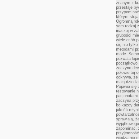
znanym z kul
przestaje b
przypominać
którym stoją
Ogromną rol
sam rodzaj 
inaczej w za
grubości mie
wiele osób p
się nie tylk
metodami pr
modę. Samodz
pozwala lepi
początkowo 
zaczyna dec
połowie tej 
odkrywa, że 
małą dziedzi
Pojawia się
testowanie n
pasjonatami
zaczyna pr
bo każdy det
jakość młynk
powtarzalnoś
sprawiają, ż
wyjątkowego
zapominać, ż
przyjemność
wiedza nie m