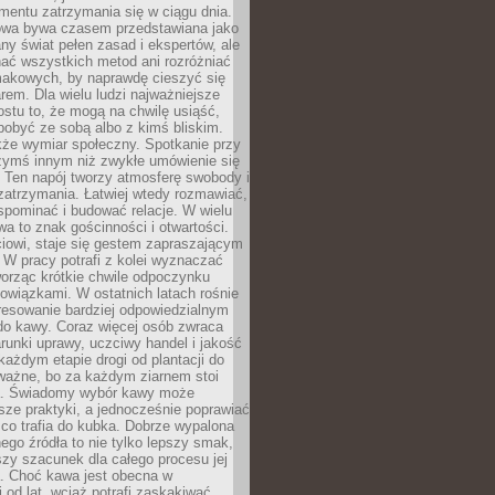
mentu zatrzymania się w ciągu dnia.
owa bywa czasem przedstawiana jako
y świat pełen zasad i ekspertów, ale
nać wszystkich metod ani rozróżniać
makowych, by naprawdę cieszyć się
em. Dla wielu ludzi najważniejsze
ostu to, że mogą na chwilę usiąść,
pobyć ze sobą albo z kimś bliskim.
że wymiar społeczny. Spotkanie przy
czymś innym niż zwykłe umówienie się
 Ten napój tworzy atmosferę swobody i
zatrzymania. Łatwiej wtedy rozmawiać,
spominać i budować relacje. W wielu
wa to znak gościnności i otwartości.
iowi, staje się gestem zapraszającym
W pracy potrafi z kolei wyznaczać
worząc krótkie chwile odpoczynku
owiązkami. W ostatnich latach rośnie
resowanie bardziej odpowiedzialnym
do kawy. Coraz więcej osób zwraca
unki uprawy, uczciwy handel i jakość
każdym etapie drogi od plantacji do
o ważne, bo za każdym ziarnem stoi
a. Świadomy wybór kawy może
sze praktyki, a jednocześnie poprawiać
 co trafia do kubka. Dobrze wypalona
go źródła to nie tylko lepszy smak,
szy szacunek dla całego procesu jej
. Choć kawa jest obecna w
 od lat, wciąż potrafi zaskakiwać.