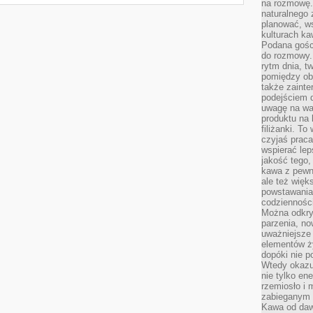
na rozmowę.
naturalnego 
planować, w
kulturach ka
Podana gośc
do rozmowy. 
rytm dnia, t
pomiędzy ob
także zainte
podejściem 
uwagę na war
produktu na 
filiżanki. T
czyjaś prac
wspierać lep
jakość tego,
kawa z pewne
ale też więk
powstawania
codzienności
Można odkry
parzenia, no
uważniejsze
elementów ży
dopóki nie p
Wtedy okazuj
nie tylko ene
rzemiosło i 
zabieganym 
Kawa od dawn