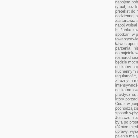
napojem pob
rytuał, bez 
pretekst do 
codziennej p
zastanawia s
napój wpisał
Filiżanka ka
spotkań, w p
towarzystwie
łatwo zapom
parzenia i hi
co najciekaw
różnorodnoś
będzie mocn
delikatny na
kuchennym st
regularność,
z różnych re
intensywność
delikatna k
praktyczna, 
który porząd
Coraz więcej
pochodzą zia
sposób wpły
Jeszcze nie
była po pros
różnice mię
uprawy, wyso
palenia mają