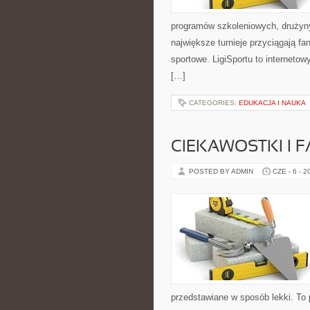
programów szkoleniowych, drużyny 
największe turnieje przyciągają fa
sportowe. LigiSportu to interneto
[…]
CATEGORIES:
EDUKACJA I NAUKA
CIEKAWOSTKI I 
POSTED BY ADMIN
CZE - 6 - 2
przedstawiane w sposób lekki. To 