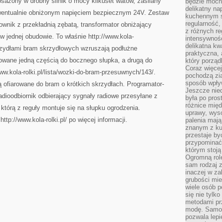
osażony w drobny silnik o mocy kilkuset watów, zasilany
będzie mocn
delikatny na
wentualnie obniżonym napięciem bezpiecznym 24V. Zestaw
kuchennym st
regularność,
wnik z przekładnią zębatą, transformator obniżający
z różnych re
w jednej obudowie. To właśnie http://www.kola-
intensywność
delikatna k
Skrzydłami bram skrzydłowych wzruszają podłużne
praktyczna, 
owane jedną częścią do bocznego słupka, a drugą do
który porząd
Coraz więcej
ww.kola-rolki.pl/lista/wozki-do-bram-przesuwnych/143/.
pochodzą zia
sposób wpły
 ofiarowane do bram o krótkich skrzydłach. Programator-
Jeszcze nie
 radioodbiornik odbierający sygnały radiowe przesyłane z
była po pros
różnice mię
 którą z reguły montuje się na słupku ogrodzenia.
uprawy, wyso
tp://www.kola-rolki.pl/ po więcej informacji.
palenia mają
znanym z kul
przestaje b
przypominać
którym stoją
Ogromną rol
sam rodzaj 
inaczej w za
grubości mie
wiele osób p
się nie tylk
metodami pr
modę. Samodz
pozwala lepi