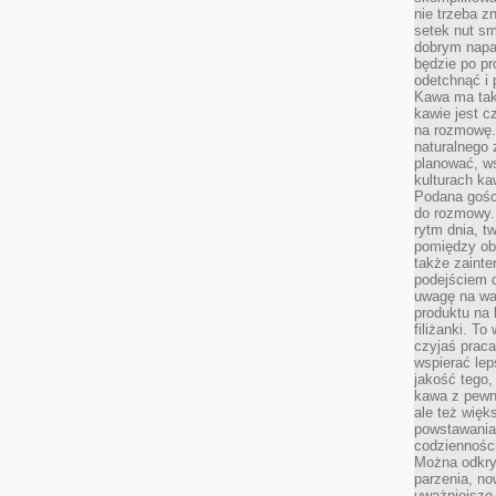
nie trzeba z
setek nut s
dobrym napar
będzie po pr
odetchnąć i 
Kawa ma tak
kawie jest 
na rozmowę.
naturalnego 
planować, w
kulturach ka
Podana gośc
do rozmowy. 
rytm dnia, t
pomiędzy ob
także zainte
podejściem 
uwagę na war
produktu na 
filiżanki. T
czyjaś prac
wspierać lep
jakość tego,
kawa z pewne
ale też więk
powstawania
codzienności
Można odkry
parzenia, no
uważniejsze