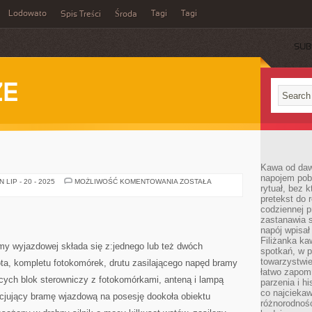
Lodowato
Tagi
Tagi
Spis Treści
Środa
SUB
ZE
Kawa od dawn
napojem pob
MIESZKANIE
LIP - 20 - 2025
MOŻLIWOŚĆ KOMENTOWANIA
ZOSTAŁA
rytuał, bez 
pretekst do 
codziennej p
zastanawia s
napój wpisał
Filiżanka ka
 wyjazdowej składa się z:jednego lub też dwóch
spotkań, w p
towarzystwie
ilota, kompletu fotokomórek, drutu zasilającego napęd bramy
łatwo zapom
cych blok sterowniczy z fotokomórkami, anteną i lampą
parzenia i hi
co najciekaw
cjujący bramę wjazdową na posesję dookoła obiektu
różnorodnoś