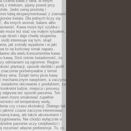
a czarna kawa z rana, w innym
pój z mlekiem, pijany powoli przy
ole. Jedni cenią prostotę i
 inni lubią eksperymentować z ziarnami
gionów świata. Dla jednych liczy się
, dla innych aromat, balans albo
wasowość. Kawa może być szybka i
ale może też stać się małym rytuałem,
kuje dzień i daje chwilę skupienia.
 osób interesuje się tym, skąd
rna, jak zostały wypalone i w jaki
wa to na końcowy smak naparu.
dawno dla wielu konsumentów kawa
tu kawą. Dziś rośnie świadomość, że
dzy odmianami są ogromne. Region
kość plantacji, sposób obróbki i profil
 znaczenie porównywalne z terroir
tury wina. Dzięki temu picie kawy
yć mechanicznym nawykiem, a zaczyna
 świadome obcowanie z produktem, za
 konkretni ludzie, miejsca i procesy.
ę odgrywa też sposób parzenia. Ten
ziaren może smakować zupełnie
leżności od temperatury wody,
lenia czy czasu ekstrakcji. Dlatego tak
o jakimś czasie zaczyna interesować
o samą kawą, ale także akcesoriami i
zygotowania. Nie chodzi wyłącznie o
ielne parzenie uczy cierpliwości i
ej rozumieć własne preferencje. To, co