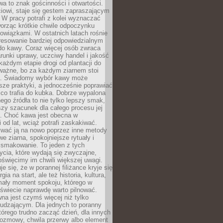
wa to znak gościnności i otwartości.
iowi, staje się gestem zapraszającym
W pracy potrafi z kolei wyznaczać
worząc krótkie chwile odpoczynku
owiązkami. W ostatnich latach rośnie
resowanie bardziej odpowiedzialnym
do kawy. Coraz więcej osób zwraca
unki uprawy, uczciwy handel i jakość
każdym etapie drogi od plantacji do
o ważne, bo za każdym ziarnem stoi
a. Świadomy wybór kawy może
sze praktyki, a jednocześnie poprawiać
 co trafia do kubka. Dobrze wypalona
go źródła to nie tylko lepszy smak,
szy szacunek dla całego procesu jej
. Choć kawa jest obecna w
 od lat, wciąż potrafi zaskakiwać.
wać ją na nowo poprzez inne metody
we ziarna, spokojniejsze rytuały i
 smakowanie. To jeden z tych
cia, które wydają się zwyczajne,
oświęcimy im chwili większej uwagi.
e się, że w porannej filiżance kryje się
rgia na start, ale też historia, kultura,
mały moment spokoju, którego w
świecie naprawdę warto pilnować.
a jest czymś więcej niż tylko
udzającym. Dla jednych to poranny
którego trudno zacząć dzień, dla innych
rozmowy, chwila przerwy albo element