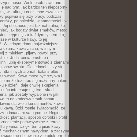
rzyjemności. Wiele osób nawet nie
ię nad tym, jak bardzo ten niepozorny
 się w kulturę i codzienne zwyczaje.
wy pojawia się przy pracy, podczas
odróży, po obiedzie, w samotności i w
. Jej obecność jest tak naturalna, że
nieć, jak bogaty świat smaków, metod
storii kryje się za każdym łykiem. To,
sze w kulturze kawy, to jej
ć. W jednym domu najważniejsza
a czarna kawa z rana, w innym
pój z mlekiem, pijany powoli przy
ole. Jedni cenią prostotę i
 inni lubią eksperymentować z ziarnami
gionów świata. Dla jednych liczy się
, dla innych aromat, balans albo
wasowość. Kawa może być szybka i
ale może też stać się małym rytuałem,
kuje dzień i daje chwilę skupienia.
 osób interesuje się tym, skąd
rna, jak zostały wypalone i w jaki
wa to na końcowy smak naparu.
dawno dla wielu konsumentów kawa
tu kawą. Dziś rośnie świadomość, że
dzy odmianami są ogromne. Region
kość plantacji, sposób obróbki i profil
 znaczenie porównywalne z terroir
tury wina. Dzięki temu picie kawy
yć mechanicznym nawykiem, a zaczyna
 świadome obcowanie z produktem, za