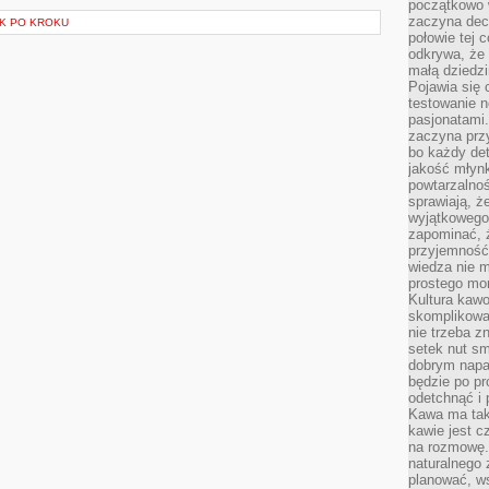
początkowo 
zaczyna dec
K PO KROKU
połowie tej 
odkrywa, że 
małą dziedzi
Pojawia się
testowanie n
pasjonatami
zaczyna pr
bo każdy det
jakość młynk
powtarzalnoś
sprawiają, ż
wyjątkowego
zapominać, ż
przyjemność
wiedza nie m
prostego mo
Kultura kaw
skomplikowan
nie trzeba z
setek nut s
dobrym napar
będzie po pr
odetchnąć i 
Kawa ma tak
kawie jest 
na rozmowę.
naturalnego 
planować, w