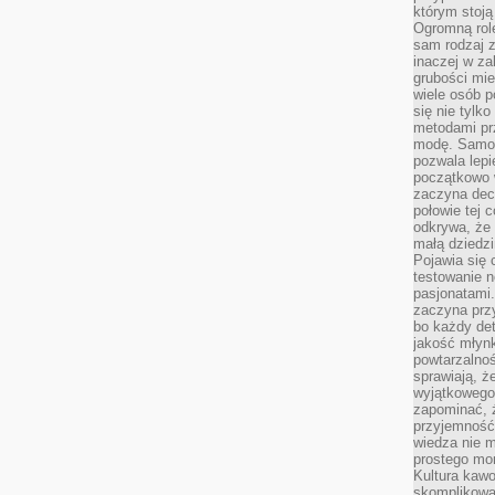
którym stoją
Ogromną rol
sam rodzaj 
inaczej w za
grubości mie
wiele osób p
się nie tylk
metodami pr
modę. Samodz
pozwala lepi
początkowo 
zaczyna dec
połowie tej 
odkrywa, że 
małą dziedzi
Pojawia się
testowanie n
pasjonatami
zaczyna pr
bo każdy det
jakość młynk
powtarzalnoś
sprawiają, ż
wyjątkowego
zapominać, ż
przyjemność
wiedza nie m
prostego mo
Kultura kaw
skomplikowan