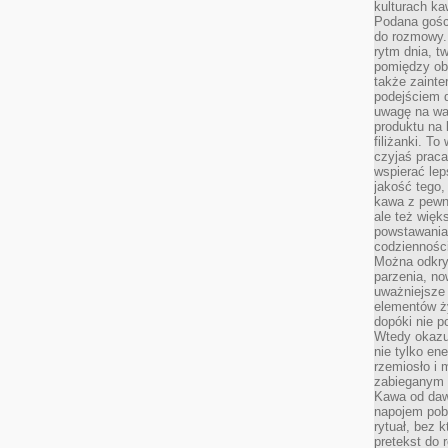
kulturach ka
Podana gośc
do rozmowy. 
rytm dnia, t
pomiędzy ob
także zainte
podejściem 
uwagę na war
produktu na 
filiżanki. T
czyjaś prac
wspierać lep
jakość tego,
kawa z pewne
ale też więk
powstawania
codzienności
Można odkry
parzenia, no
uważniejsze
elementów ży
dopóki nie p
Wtedy okazuj
nie tylko ene
rzemiosło i 
zabieganym 
Kawa od dawn
napojem pob
rytuał, bez 
pretekst do 