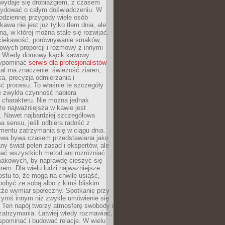
wydaje się drobiazgiem, z czasem
ydować o całym doświadczeniu. W
codziennej przygody wiele osób
kawa nie jest już tylko tłem dnia, ale
ną, w której można stale się rozwijać.
 ciekawość, porównywanie smaków,
owych proporcji i rozmowy z innymi
. Wtedy domowy kącik kawowy
zypominać
serwis dla profesjonalistów
al ma znaczenie: świeżość ziaren,
a, precyzja odmierzania i
ć procesu. To właśnie te szczegóły
e zwykła czynność nabiera
 charakteru. Nie można jednak
e najważniejsza w kawie jest
. Nawet najbardziej szczegółowa
a sensu, jeśli odbiera radość z
mentu zatrzymania się w ciągu dnia.
owa bywa czasem przedstawiana jako
y świat pełen zasad i ekspertów, ale
nać wszystkich metod ani rozróżniać
makowych, by naprawdę cieszyć się
em. Dla wielu ludzi najważniejsze
ostu to, że mogą na chwilę usiąść,
pobyć ze sobą albo z kimś bliskim.
że wymiar społeczny. Spotkanie przy
czymś innym niż zwykłe umówienie się
 Ten napój tworzy atmosferę swobody i
zatrzymania. Łatwiej wtedy rozmawiać,
spominać i budować relacje. W wielu