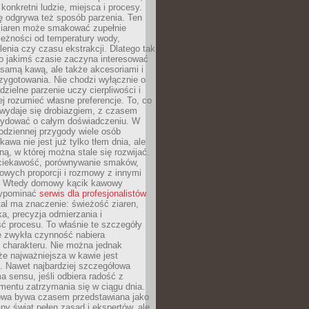
 konkretni ludzie, miejsca i procesy.
ę odgrywa też sposób parzenia. Ten
ziaren może smakować zupełnie
leżności od temperatury wody,
lenia czy czasu ekstrakcji. Dlatego tak
o jakimś czasie zaczyna interesować
o samą kawą, ale także akcesoriami i
zygotowania. Nie chodzi wyłącznie o
ielne parzenie uczy cierpliwości i
ej rozumieć własne preferencje. To, co
wydaje się drobiazgiem, z czasem
ydować o całym doświadczeniu. W
codziennej przygody wiele osób
kawa nie jest już tylko tłem dnia, ale
ną, w której można stale się rozwijać.
 ciekawość, porównywanie smaków,
owych proporcji i rozmowy z innymi
. Wtedy domowy kącik kawowy
zypominać
serwis dla profesjonalistów
al ma znaczenie: świeżość ziaren,
a, precyzja odmierzania i
ć procesu. To właśnie te szczegóły
e zwykła czynność nabiera
 charakteru. Nie można jednak
e najważniejsza w kawie jest
. Nawet najbardziej szczegółowa
a sensu, jeśli odbiera radość z
mentu zatrzymania się w ciągu dnia.
owa bywa czasem przedstawiana jako
y świat pełen zasad i ekspertów, ale