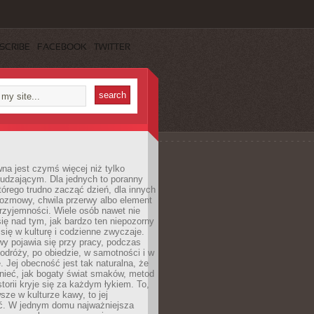
SCRIBE
FACEBOOK
TWITTER
a jest czymś więcej niż tylko
udzającym. Dla jednych to poranny
którego trudno zacząć dzień, dla innych
rozmowy, chwila przerwy albo element
rzyjemności. Wiele osób nawet nie
ię nad tym, jak bardzo ten niepozorny
 się w kulturę i codzienne zwyczaje.
wy pojawia się przy pracy, podczas
odróży, po obiedzie, w samotności i w
. Jej obecność jest tak naturalna, że
nieć, jak bogaty świat smaków, metod
storii kryje się za każdym łykiem. To,
sze w kulturze kawy, to jej
ć. W jednym domu najważniejsza