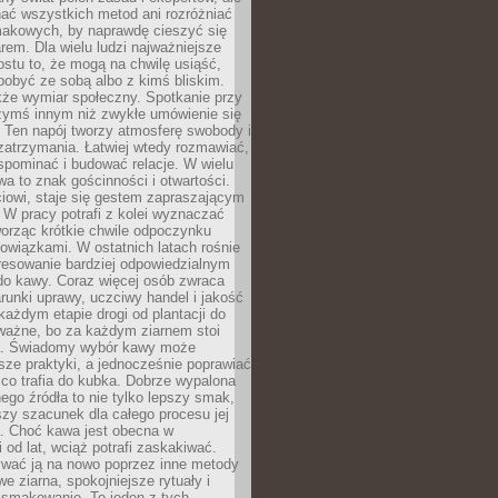
nać wszystkich metod ani rozróżniać
makowych, by naprawdę cieszyć się
em. Dla wielu ludzi najważniejsze
ostu to, że mogą na chwilę usiąść,
pobyć ze sobą albo z kimś bliskim.
że wymiar społeczny. Spotkanie przy
czymś innym niż zwykłe umówienie się
 Ten napój tworzy atmosferę swobody i
zatrzymania. Łatwiej wtedy rozmawiać,
spominać i budować relacje. W wielu
wa to znak gościnności i otwartości.
iowi, staje się gestem zapraszającym
W pracy potrafi z kolei wyznaczać
worząc krótkie chwile odpoczynku
owiązkami. W ostatnich latach rośnie
resowanie bardziej odpowiedzialnym
do kawy. Coraz więcej osób zwraca
unki uprawy, uczciwy handel i jakość
każdym etapie drogi od plantacji do
o ważne, bo za każdym ziarnem stoi
a. Świadomy wybór kawy może
sze praktyki, a jednocześnie poprawiać
 co trafia do kubka. Dobrze wypalona
go źródła to nie tylko lepszy smak,
szy szacunek dla całego procesu jej
. Choć kawa jest obecna w
 od lat, wciąż potrafi zaskakiwać.
wać ją na nowo poprzez inne metody
we ziarna, spokojniejsze rytuały i
 smakowanie. To jeden z tych