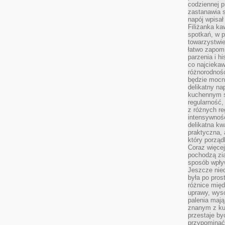
codziennej p
zastanawia s
napój wpisał
Filiżanka ka
spotkań, w p
towarzystwie
łatwo zapom
parzenia i hi
co najciekaw
różnorodnoś
będzie mocn
delikatny na
kuchennym st
regularność,
z różnych re
intensywność
delikatna k
praktyczna, 
który porząd
Coraz więcej
pochodzą zia
sposób wpły
Jeszcze nie
była po pros
różnice mię
uprawy, wyso
palenia mają
znanym z kul
przestaje b
przypominać