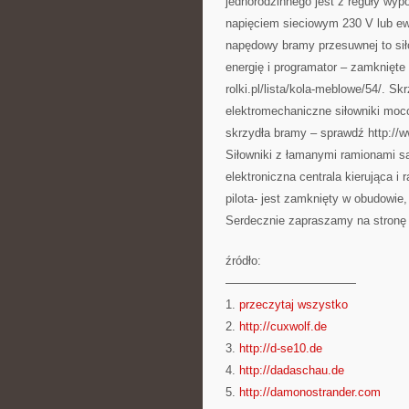
jednorodzinnego jest z reguły wyp
napięciem sieciowym 230 V lub e
napędowy bramy przesuwnej to siło
energię i programator – zamknięte 
rolki.pl/lista/kola-meblowe/54/. 
elektromechaniczne siłowniki moc
skrzydła bramy – sprawdź http://w
Siłowniki z łamanymi ramionami są
elektroniczna centrala kierująca i
pilota- jest zamknięty w obudowie,
Serdecznie zapraszamy na stronę ht
źródło:
———————————
1.
przeczytaj wszystko
2.
http://cuxwolf.de
3.
http://d-se10.de
4.
http://dadaschau.de
5.
http://damonostrander.com