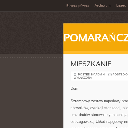
Archiwum
Lipiec
Strona główna
POMARAŃC
MIESZKANIE
POSTED BY ADMIN
POSTED ON 
WYŁĄCZONA
Dom
Sztampowy zestaw napędowy bramy
siłowników, dyrekcji sterującej, p
oraz drutów sterowniczych scalają
ostrzegawczą. Układ napędowy ini