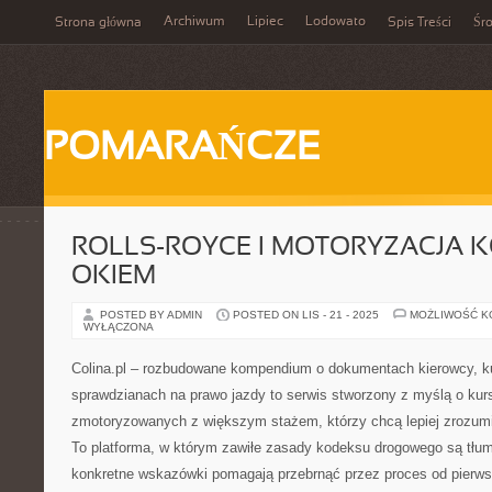
Archiwum
Lipiec
Lodowato
Strona główna
Spis Treści
Śr
POMARAŃCZE
ROLLS-ROYCE I MOTORYZACJA 
OKIEM
POSTED BY ADMIN
POSTED ON LIS - 21 - 2025
MOŻLIWOŚĆ 
WYŁĄCZONA
Colina.pl – rozbudowane kompendium o dokumentach kierowcy, ku
sprawdzianach na prawo jazdy to serwis stworzony z myślą o kur
zmotoryzowanych z większym stażem, którzy chcą lepiej zrozum
To platforma, w którym zawiłe zasady kodeksu drogowego są tłum
konkretne wskazówki pomagają przebrnąć przez proces od pierwsz