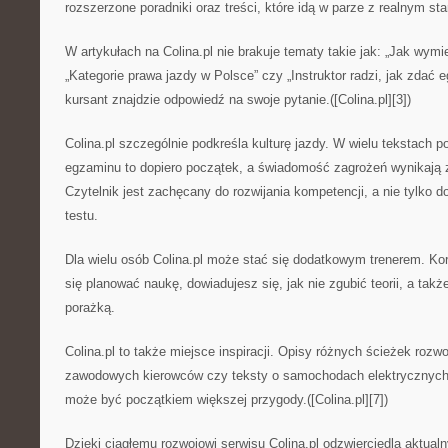
rozszerzone poradniki oraz treści, które idą w parze z realnym 
W artykułach na Colina.pl nie brakuje tematy takie jak: „Jak wymi
„Kategorie prawa jazdy w Polsce” czy „Instruktor radzi, jak zdać
kursant znajdzie odpowiedź na swoje pytanie.([Colina.pl][3])
Colina.pl szczególnie podkreśla kulturę jazdy. W wielu tekstach p
egzaminu to dopiero początek, a świadomość zagrożeń wynikają z p
Czytelnik jest zachęcany do rozwijania kompetencji, a nie tylko 
testu.
Dla wielu osób Colina.pl może stać się dodatkowym trenerem. Ko
się planować naukę, dowiadujesz się, jak nie zgubić teorii, a takż
porażką.
Colina.pl to także miejsce inspiracji. Opisy różnych ścieżek rozw
zawodowych kierowców czy teksty o samochodach elektrycznych 
może być początkiem większej przygody.([Colina.pl][7])
Dzięki ciągłemu rozwojowi serwisu Colina.pl odzwierciedla aktual