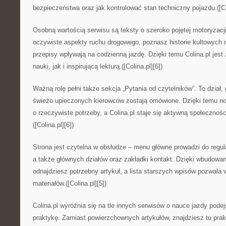
bezpieczeństwa oraz jak kontrolować stan techniczny pojazdu.([Col
Osobną wartością serwisu są teksty o szeroko pojętej motoryzacj
oczywiste aspekty ruchu drogowego, poznasz historie kultowych 
przepisy wpływają na codzienną jazdę. Dzięki temu Colina.pl jes
nauki, jak i inspirującą lekturą.([Colina.pl][6])
Ważną rolę pełni także sekcja „Pytania od czytelników”. To dział,
świeżo upieczonych kierowców zostają omówione. Dzięki temu no
o rzeczywiste potrzeby, a Colina.pl staje się aktywną społecznością
([Colina.pl][6])
Strona jest czytelna w obsłudze – menu główne prowadzi do regula
a także głównych działów oraz zakładki kontakt. Dzięki wbudow
odnajdziesz potrzebny artykuł, a lista starszych wpisów pozwala
materiałów.([Colina.pl][5])
Colina.pl wyróżnia się na tle innych serwisów o nauce jazdy pod
praktykę. Zamiast powierzchownych artykułów, znajdziesz tu prak