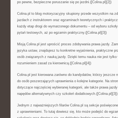
po pewne, bezpieczne poruszanie się po jezdni.([Colina.pl][2])
Colina.pl to blog motoryzacyjny skupiony przede wszystkim na z
jazdach z instruktorem oraz egzaminach teoretycznych i praktycz
każdy etap drogi do wymarzonego dokumentu – od wyboru szkoły 
pytań testowych, aż po egzamin praktyczny.([Colina.pl][3])
Misją Colina.pl jest uprościć proces zdobywania prawa jazdy. Za
języka ustaw, znajdujesz tu konkretne wyjaśnienia, praktyczne p
osób związanych z nauką jazdy. Dzięki temu nauka nie jest tylko
rozumieniem zasad za kierownicą.([Colina.pl][4])
Colina.pl jest kierowana zarówno do kandydatów, którzy jeszcze nie
do osób poszerzających uprawnienia o kolejne kategorie. Na stron
dotyczące najczęściej wybieranej kategorii, ale także prawa jaz
napędów alternatywnych czy szkoleń dodatkowych.([Colina.pl][3])
Jednym z najważniejszych filarów Colina.pl są sekcje poświęco
z uprawnieniami. To tutaj dowiesz się, kto może podejść do egza
szkolenia oraz dowiesz się, co dokładnie będzie sprawdzane. Arty