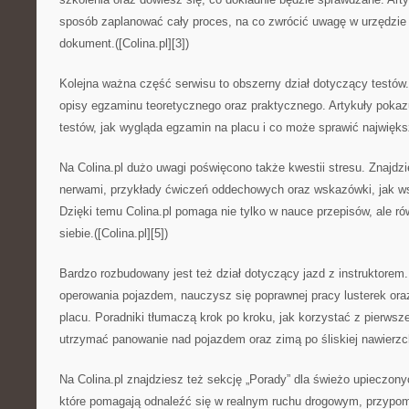
sposób zaplanować cały proces, na co zwrócić uwagę w urzędzie
dokument.([Colina.pl][3])
Kolejna ważna część serwisu to obszerny dział dotyczący testów
opisy egzaminu teoretycznego oraz praktycznego. Artykuły pokazu
testów, jak wygląda egzamin na placu i co może sprawić najwięks
Na Colina.pl dużo uwagi poświęcono także kwestii stresu. Znajdz
nerwami, przykłady ćwiczeń oddechowych oraz wskazówki, jak ws
Dzięki temu Colina.pl pomaga nie tylko w nauce przepisów, ale 
siebie.([Colina.pl][5])
Bardzo rozbudowany jest też dział dotyczący jazd z instruktore
operowania pojazdem, nauczysz się poprawnej pracy lusterek or
placu. Poradniki tłumaczą krok po kroku, jak korzystać z pierwsz
utrzymać panowanie nad pojazdem oraz zimą po śliskiej nawierzc
Na Colina.pl znajdziesz też sekcję „Porady” dla świeżo upieczony
które pomagają odnaleźć się w realnym ruchu drogowym, przypo