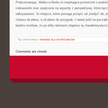
Podsumowując, Matka w Berku to inspirująca przestrzeń o podróż
ciekawostki oraz spojrzenie na wyjazdy z perspektywy, która łącz
odkrywaniem. To miejsce, które pomaga przejść od „kiedyś” do „te
chaosu do planu, a od planu do przygody. I nawet jeśli na począt
bardzo możliwe, że po kilku tekstach złapiesz tę charakterystyczn
CATEGORIES:
TRENING DLA SPORTOWCÓW
Comments are closed.