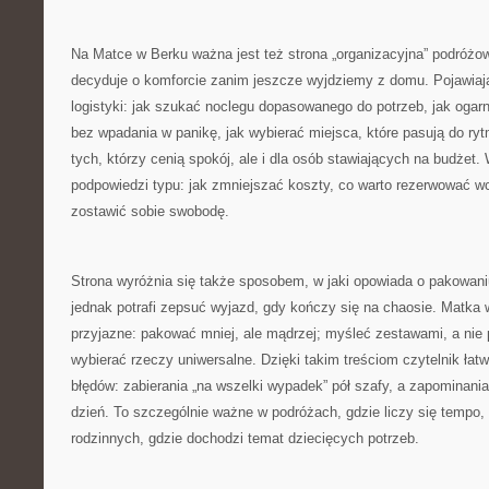
Na Matce w Berku ważna jest też strona „organizacyjna” podróżow
decyduje o komforcie zanim jeszcze wyjdziemy z domu. Pojawiaj
logistyki: jak szukać noclegu dopasowanego do potrzeb, jak ogarni
bez wpadania w panikę, jak wybierać miejsca, które pasują do ry
tych, którzy cenią spokój, ale i dla osób stawiających na budżet
podpowiedzi typu: jak zmniejszać koszty, co warto rezerwować wcz
zostawić sobie swobodę.
Strona wyróżnia się także sposobem, w jaki opowiada o pakowaniu
jednak potrafi zepsuć wyjazd, gdy kończy się na chaosie. Matka 
przyjazne: pakować mniej, ale mądrzej; myśleć zestawami, a nie
wybierać rzeczy uniwersalne. Dzięki takim treściom czytelnik łat
błędów: zabierania „na wszelki wypadek” pół szafy, a zapominania 
dzień. To szczególnie ważne w podróżach, gdzie liczy się tempo,
rodzinnych, gdzie dochodzi temat dziecięcych potrzeb.