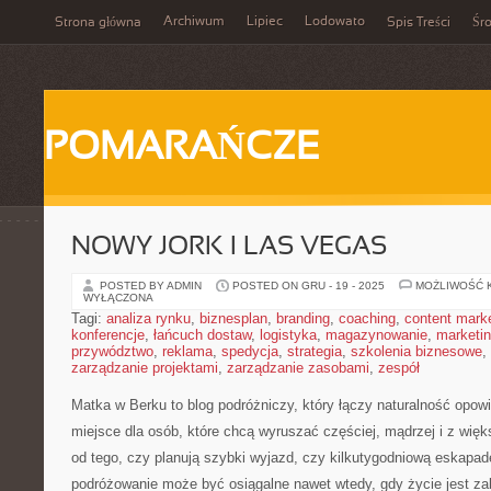
Archiwum
Lipiec
Lodowato
Strona główna
Spis Treści
Śr
POMARAŃCZE
NOWY JORK I LAS VEGAS
POSTED BY ADMIN
POSTED ON GRU - 19 - 2025
MOŻLIWOŚĆ 
WYŁĄCZONA
Tagi:
analiza rynku
,
biznesplan
,
branding
,
coaching
,
content mark
konferencje
,
łańcuch dostaw
,
logistyka
,
magazynowanie
,
marketi
przywództwo
,
reklama
,
spedycja
,
strategia
,
szkolenia biznesowe
,
zarządzanie projektami
,
zarządzanie zasobami
,
zespół
Matka w Berku to blog podróżniczy, który łączy naturalność opow
miejsce dla osób, które chcą wyruszać częściej, mądrzej i z wię
od tego, czy planują szybki wyjazd, czy kilkutygodniową eskapad
podróżowanie może być osiągalne nawet wtedy, gdy życie jest za