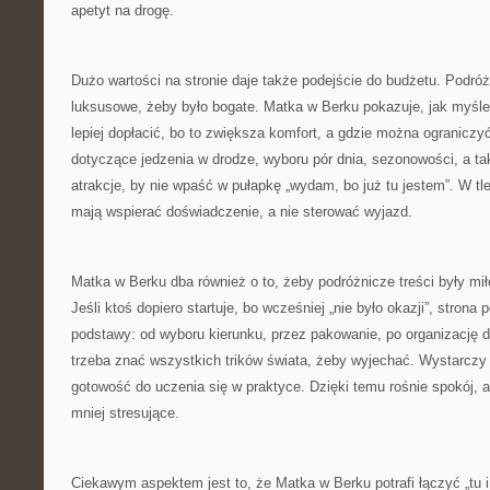
apetyt na drogę.
Dużo wartości na stronie daje także podejście do budżetu. Podró
luksusowe, żeby było bogate. Matka w Berku pokazuje, jak myśl
lepiej dopłacić, bo to zwiększa komfort, a gdzie można ograniczy
dotyczące jedzenia w drodze, wyboru pór dnia, sezonowości, a ta
atrakcje, by nie wpaść w pułapkę „wydam, bo już tu jestem”. W tl
mają wspierać doświadczenie, a nie sterować wyjazd.
Matka w Berku dba również o to, żeby podróżnicze treści były mi
Jeśli ktoś dopiero startuje, bo wcześniej „nie było okazji”, strona
podstawy: od wyboru kierunku, przez pakowanie, po organizację d
trzeba znać wszystkich trików świata, żeby wyjechać. Wystarczy 
gotowość do uczenia się w praktyce. Dzięki temu rośnie spokój, a
mniej stresujące.
Ciekawym aspektem jest to, że Matka w Berku potrafi łączyć „tu i 