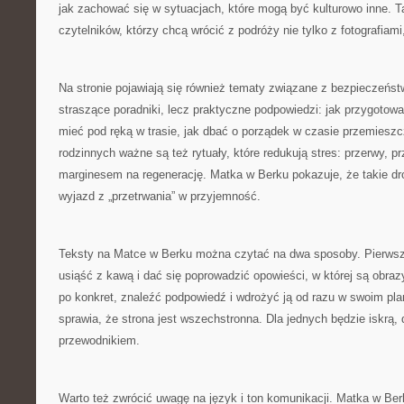
jak zachować się w sytuacjach, które mogą być kulturowo inne. Tak
czytelników, którzy chcą wrócić z podróży nie tylko z fotografiami
Na stronie pojawiają się również tematy związane z bezpieczeńst
straszące poradniki, lecz praktyczne podpowiedzi: jak przygotow
mieć pod ręką w trasie, jak dbać o porządek w czasie przemiesz
rodzinnych ważne są też rytuały, które redukują stres: przerwy, pr
marginesem na regenerację. Matka w Berku pokazuje, że takie dro
wyjazd z „przetrwania” w przyjemność.
Teksty na Matce w Berku można czytać na dwa sposoby. Pierwszy
usiąść z kawą i dać się poprowadzić opowieści, w której są obrazy
po konkret, znaleźć podpowiedź i wdrożyć ją od razu w swoim pl
sprawia, że strona jest wszechstronna. Dla jednych będzie iskrą,
przewodnikiem.
Warto też zwrócić uwagę na język i ton komunikacji. Matka w Be