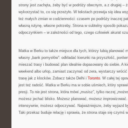
strony jest zachęta, żeby być w podróży obecnym, a z drugiej – 
wykorzystać to, co się przeżyło. W tekstach przewija się idea wsp
też małych zmian w codzienności: czasem po podróży inaczej pat
własną rutynę, własne potrzeby. Strona w subtelny sposób pokaz
odpoczynkiem – w zależności od tego, czego człowiek akurat szu
Matka w Berku to także miejsce dla tych, którzy lubią planować 
własny „bank pomysłów”: odkładać kierunki na przyszłość, porów
mieszać trasy i budować plan idealnie dopasowany do siebie. A ki
weekend albo urlop, zamiast zaczynać od zera, wystarczy wrócić 
trasę jak z klocków. Zobacz także Delhi i
Toronto
. W całej tej op
jest też radość. Matka w Berku ma w sobie uśmiech, który sprawia
presji. To nie jest strona, która mówi „musisz”, tylko raczej „moż
możesz jechać blisko. Możesz planować, możesz improwizować
intensywnie, możesz odpoczywać. Najważniejsze, żeby wyjazd b
Taki przekaz buduje relację i sprawia, że strona staje się czymś w