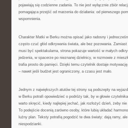
pojawiają się codzienne zadania. To nie jest wyłącznie zbiór relac
pomagająca przejść od marzenia do działania: od pierwszego pomy
wspomnienia.
Charakter Matki w Berku można opisać jako radosny i jednocześn
często czuć głód odkrywania świata, ale bez pozowania. Zamiast
musi być spektakularna, strona pokazuje wartość w małych odkr
jedzenia, w spacerze po nieznanej dzielnicy, w rozmowie z miesz
trafia prosto do pamięci. Dzięki temu czytelnik dostaje motywację
– nawet jeśli budżet jest ograniczony, a czasu jest mało.
Jednym z największych atutów tej strony są podszepty na wyjazd
w Berku potrafi opowiedzieć o podróży tak, by w głowie czytelnika 
warto skręcić, kiedy najlepiej jechać, jak rozłożyć dzień, żeby ni
To podejście docenią zarówno osoby, które lubią układać harmonogr
luźny plan. Teksty potrafią pogodzić te dwa światy: dają ramy, al
niespodzianki.