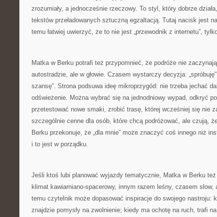
zrozumiały, a jednocześnie rzeczowy. To styl, który dobrze dział
tekstów przeładowanych sztuczną egzaltacją. Tutaj nacisk jest na
temu łatwiej uwierzyć, że to nie jest „przewodnik z internetu”, tylko
Matka w Berku potrafi też przypomnieć, że podróże nie zaczynają
autostradzie, ale w głowie. Czasem wystarczy decyzja: „spróbuję”
szansę”. Strona podsuwa ideę mikroprzygód: nie trzeba jechać da
odświeżenie. Można wybrać się na jednodniowy wypad, odkryć pob
przetestować nowe smaki, zrobić trasę, której wcześniej się nie z
szczególnie cenne dla osób, które chcą podróżować, ale czują, że
Berku przekonuje, że „dla mnie” może znaczyć coś innego niż i
i to jest w porządku.
Jeśli ktoś lubi planować wyjazdy tematycznie, Matka w Berku też
klimat kawiarniano-spacerowy, innym razem leśny, czasem slow,
temu czytelnik może dopasować inspiracje do swojego nastroju: k
znajdzie pomysły na zwolnienie; kiedy ma ochotę na ruch, trafi na 