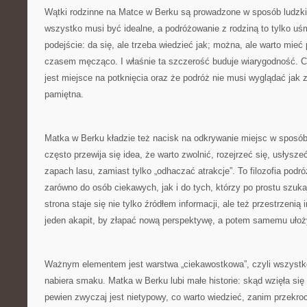
Wątki rodzinne na Matce w Berku są prowadzone w sposób ludzki. 
wszystko musi być idealne, a podróżowanie z rodziną to tylko uśm
podejście: da się, ale trzeba wiedzieć jak; można, ale warto mieć
czasem męcząco. I właśnie ta szczerość buduje wiarygodność. Cz
jest miejsce na potknięcia oraz że podróż nie musi wyglądać jak 
pamiętna.
Matka w Berku kładzie też nacisk na odkrywanie miejsc w sposó
często przewija się idea, że warto zwolnić, rozejrzeć się, usłysz
zapach lasu, zamiast tylko „odhaczać atrakcje”. To filozofia podr
zarówno do osób ciekawych, jak i do tych, którzy po prostu szuk
strona staje się nie tylko źródłem informacji, ale też przestrzenią
jeden akapit, by złapać nową perspektywę, a potem samemu ułoż
Ważnym elementem jest warstwa „ciekawostkowa”, czyli wszystko
nabiera smaku. Matka w Berku lubi małe historie: skąd wzięła si
pewien zwyczaj jest nietypowy, co warto wiedzieć, zanim przekroc