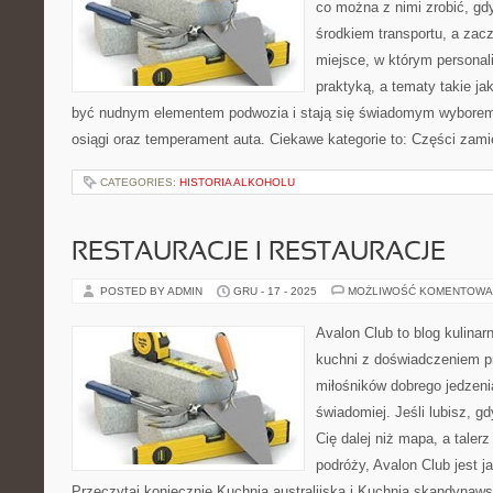
co można z nimi zrobić, gdy
środkiem transportu, a zac
miejsce, w którym personal
praktyką, a tematy takie j
być nudnym elementem podwozia i stają się świadomym wyborem
osiągi oraz temperament auta. Ciekawe kategorie to: Części zami
CATEGORIES:
HISTORIA ALKOHOLU
RESTAURACJE I RESTAURACJE
POSTED BY ADMIN
GRU - 17 - 2025
MOŻLIWOŚĆ KOMENTOWA
Avalon Club to blog kulinar
kuchni z doświadczeniem pr
miłośników dobrego jedzeni
świadomiej. Jeśli lubisz, g
Cię dalej niż mapa, a taler
podróży, Avalon Club jest 
Przeczytaj koniecznie Kuchnia australijska i Kuchnia skandynaw