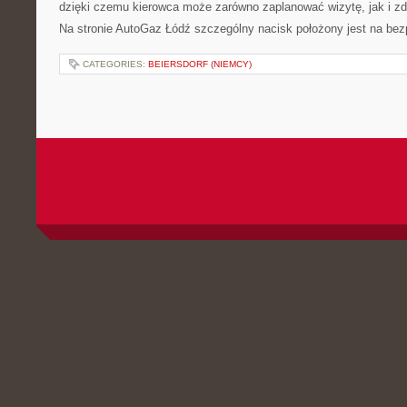
dzięki czemu kierowca może zarówno zaplanować wizytę, jak i z
Na stronie AutoGaz Łódź szczególny nacisk położony jest na be
CATEGORIES:
BEIERSDORF (NIEMCY)