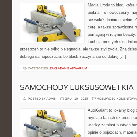
Magia Urody to blog, które n
piękna. To nowoczesny mag
się wokół dbaniu o siebie. Z
cerę, a także sprawdzone r
pomagają w rutynie beauty.
kuchnia prostych składników
przestrzeń to nie tylko pielęgnacja, ale także styl życia. Znajdzie
dobrego samopoczucia, bo blask zaczyna się od dobrej […]
CATEGORIES:
ZAKŁADANIE AKWARIUM
SAMOCHODY LUKSUSOWE I KIA
POSTED BY ADMIN
GRU - 10 - 2025
MOŻLIWOŚĆ KOMENTOWA
AutoGalant to lokalny blog
myślą o fanach czterech kół
wiedzy zamiast pustych has
opinie o pojazdach, materia