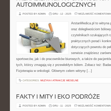
AUTOIMMUNOLOGICZNYCH
POSTED BY ADMIN
GRU - 12 - 2025
MOŻLIWOŚĆ KOMENTOWA
ArstanMedica.pl to witryna
oraz dolegliwościom bólowy
czytelnikach szukających rz
praktycznych porad i konk
dotyczących powrotu do pe
serwisie znajdziesz zarówn
sportowców, jak i do pracowników biurowych, a także do pacjentó
tych, którzy zmagają się z przewlekłym bólem. Zobacz też: Badani
Fizjoterapia w onkologii. Głównym celem witryny […]
CATEGORIES:
MUZYKA I ATRAKCJE WESELNE
FAKTY I MITY I EKO PODRÓŻE
POSTED BY ADMIN
GRU - 11 - 2025
MOŻLIWOŚĆ KOMENTOWA