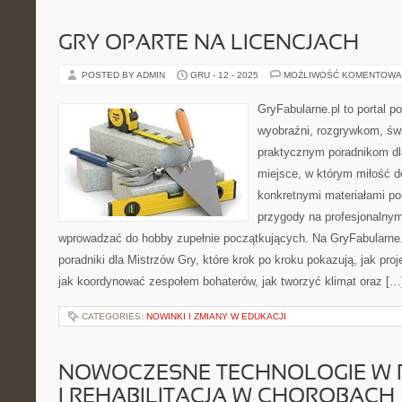
GRY OPARTE NA LICENCJACH
POSTED BY ADMIN
GRU - 12 - 2025
MOŻLIWOŚĆ KOMENTOWA
GryFabularne.pl to portal 
wyobraźni, rozgrywkom, św
praktycznym poradnikom dla
miejsce, w którym miłość do
konkretnymi materiałami p
przygody na profesjonalnym
wprowadzać do hobby zupełnie początkujących. Na GryFabularne
poradniki dla Mistrzów Gry, które krok po kroku pokazują, jak proj
jak koordynować zespołem bohaterów, jak tworzyć klimat oraz […
CATEGORIES:
NOWINKI I ZMIANY W EDUKACJI
NOWOCZESNE TECHNOLOGIE W R
I REHABILITACJA W CHOROBACH