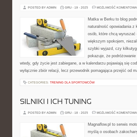
POSTED BY ADMIN
GRU - 19 - 2025
MOŻLIWOŚĆ KOMENTOWA
Matka w Berku to blog podr
naturalność opowiadania z 
osób, które chcą wyruszać c
większym spokojem, niezale
szybki wyjazd, czy kilkuty
pokazuje, że podróżowanie
wtedy, gdy życie jest zabiegane, a w kalendarzu pojawiają się cod
wyłącznie zbiór relacji, lecz przewodnik pomagająca przejść od m
CATEGORIES:
TRENING DLA SPORTOWCÓW
SILNIKI I ICH TUNING
POSTED BY ADMIN
GRU - 18 - 2025
MOŻLIWOŚĆ KOMENTOWA
Magnaflow.pl to serwis moto
myślą o osobach zakochany