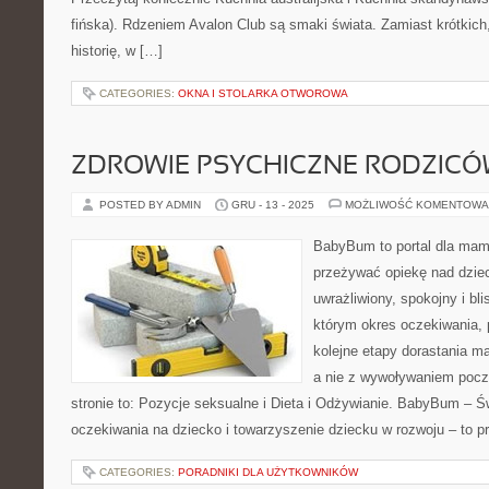
fińska). Rdzeniem Avalon Club są smaki świata. Zamiast krótkich
historię, w […]
CATEGORIES:
OKNA I STOLARKA OTWOROWA
ZDROWIE PSYCHICZNE RODZIC
POSTED BY ADMIN
GRU - 13 - 2025
MOŻLIWOŚĆ KOMENTOWA
BabyBum to portal dla mam 
przeżywać opiekę nad dzie
uwrażliwiony, spokojny i bli
którym okres oczekiwania, 
kolejne etapy dorastania m
a nie z wywoływaniem pocz
stronie to: Pozycje seksualne i Dieta i Odżywianie. BabyBum – Ś
oczekiwania na dziecko i towarzyszenie dziecku w rozwoju – to p
CATEGORIES:
PORADNIKI DLA UŻYTKOWNIKÓW