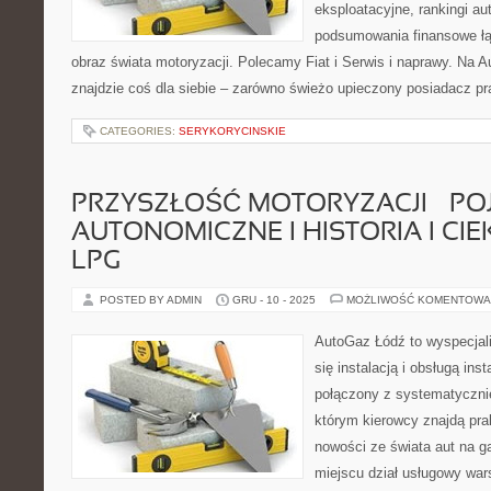
eksploatacyjne, rankingi aut
podsumowania finansowe łą
obraz świata motoryzacji. Polecamy Fiat i Serwis i naprawy. Na 
znajdzie coś dla siebie – zarówno świeżo upieczony posiadacz pra
CATEGORIES:
SERYKORYCINSKIE
PRZYSZŁOŚĆ MOTORYZACJI – PO
AUTONOMICZNE I HISTORIA I CI
LPG
POSTED BY ADMIN
GRU - 10 - 2025
MOŻLIWOŚĆ KOMENTOWA
AutoGaz Łódź to wyspecjal
się instalacją i obsługą in
połączony z systematyczn
którym kierowcy znajdą pra
nowości ze świata aut na g
miejscu dział usługowy war