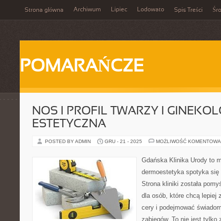
Archiwum
Lipiec
Lodowato
Strona główna
Spis Treści
Śr
POMARAŃCZE
NOS I PROFIL TWARZY I GINEKO
ESTETYCZNA
POSTED BY ADMIN
GRU - 21 - 2025
MOŻLIWOŚĆ KOMENTOWA
Gdańska Klinika Urody to m
dermoestetyka spotyka się z
Strona kliniki została pom
dla osób, które chcą lepiej
cery i podejmować świadom
zabiegów. To nie jest tylko 