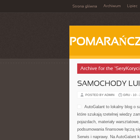
Archiwum
Lipiec
Strona główna
POMARAŃC
Archive for the ‘SeryKoryc
SAMOCHODY LUK
POSTED BY ADMIN
GRU - 10 -
AutoGalant to lokalny blog o 
które szukają rzetelnej wiedzy za
pojazdach, materiały warsztatowe, 
podsumowania finansowe łączą się 
Serwis i naprawy. Na AutoGalant k