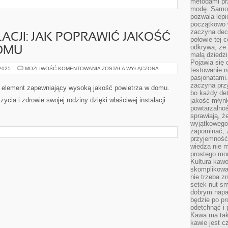
metodami pr
modę. Samodz
pozwala lepi
początkowo 
zaczyna dec
CJI: JAK POPRAWIĆ JAKOŚĆ
połowie tej 
odkrywa, że 
OMU
małą dziedzi
Pojawia się
MONTAŻ
 2025
MOŻLIWOŚĆ KOMENTOWANIA
ZOSTAŁA WYŁĄCZONA
testowanie n
WENTYLACJI:
pasjonatami
JAK
zaczyna pr
POPRAWIĆ
y element zapewniający wysoką jakość powietrza w domu.
JAKOŚĆ
bo każdy det
POWIETRZA
ycia i zdrowie swojej rodziny dzięki właściwej instalacji
jakość młynk
W
DOMU
powtarzalnoś
sprawiają, ż
wyjątkowego
zapominać, ż
przyjemność
wiedza nie m
prostego mo
Kultura kaw
skomplikowan
nie trzeba z
setek nut s
dobrym napar
będzie po pr
odetchnąć i 
Kawa ma tak
kawie jest 