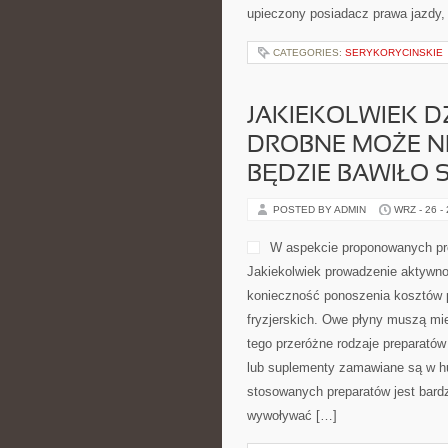
upieczony posiadacz prawa jazdy, 
CATEGORIES:
SERYKORYCINSKIE
JAKIEKOLWIEK DZ
DROBNE MOŻE NI
BĘDZIE BAWIŁO S
POSTED BY ADMIN
WRZ - 26 -
W aspekcie proponowanych prof
Jakiekolwiek prowadzenie aktywno
konieczność ponoszenia kosztów 
fryzjerskich. Owe płyny muszą mie
tego przeróżne rodzaje preparató
lub suplementy zamawiane są w hu
stosowanych preparatów jest bardz
wywoływać […]