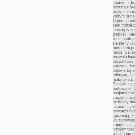
znanym z kul
przestaje b
przypominać
którym stoją
Ogromną rol
sam rodzaj 
inaczej w za
grubości mie
wiele osób p
się nie tylk
metodami pr
modę. Samodz
pozwala lepi
początkowo 
zaczyna dec
połowie tej 
odkrywa, że 
małą dziedzi
Pojawia się
testowanie n
pasjonatami
zaczyna pr
bo każdy det
jakość młynk
powtarzalnoś
sprawiają, ż
wyjątkowego
zapominać, ż
przyjemność
wiedza nie m