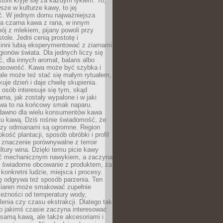
storii kryje się za każdym łykiem. To,
sze w kulturze kawy, to jej
ć. W jednym domu najważniejsza
a czarna kawa z rana, w innym
pój z mlekiem, pijany powoli przy
ole. Jedni cenią prostotę i
 inni lubią eksperymentować z ziarnami
gionów świata. Dla jednych liczy się
, dla innych aromat, balans albo
wasowość. Kawa może być szybka i
ale może też stać się małym rytuałem,
kuje dzień i daje chwilę skupienia.
 osób interesuje się tym, skąd
rna, jak zostały wypalone i w jaki
wa to na końcowy smak naparu.
dawno dla wielu konsumentów kawa
tu kawą. Dziś rośnie świadomość, że
dzy odmianami są ogromne. Region
kość plantacji, sposób obróbki i profil
 znaczenie porównywalne z terroir
tury wina. Dzięki temu picie kawy
yć mechanicznym nawykiem, a zaczyna
 świadome obcowanie z produktem, za
 konkretni ludzie, miejsca i procesy.
ę odgrywa też sposób parzenia. Ten
ziaren może smakować zupełnie
leżności od temperatury wody,
lenia czy czasu ekstrakcji. Dlatego tak
o jakimś czasie zaczyna interesować
o samą kawą, ale także akcesoriami i