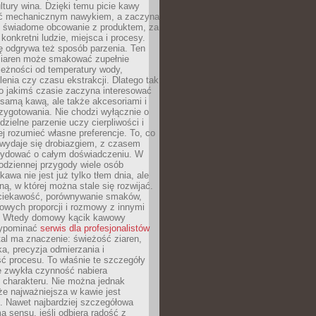
tury wina. Dzięki temu picie kawy
yć mechanicznym nawykiem, a zaczyna
 świadome obcowanie z produktem, za
 konkretni ludzie, miejsca i procesy.
ę odgrywa też sposób parzenia. Ten
ziaren może smakować zupełnie
leżności od temperatury wody,
lenia czy czasu ekstrakcji. Dlatego tak
o jakimś czasie zaczyna interesować
o samą kawą, ale także akcesoriami i
zygotowania. Nie chodzi wyłącznie o
ielne parzenie uczy cierpliwości i
ej rozumieć własne preferencje. To, co
wydaje się drobiazgiem, z czasem
ydować o całym doświadczeniu. W
codziennej przygody wiele osób
kawa nie jest już tylko tłem dnia, ale
ną, w której można stale się rozwijać.
 ciekawość, porównywanie smaków,
owych proporcji i rozmowy z innymi
. Wtedy domowy kącik kawowy
zypominać
serwis dla profesjonalistów
al ma znaczenie: świeżość ziaren,
a, precyzja odmierzania i
ć procesu. To właśnie te szczegóły
e zwykła czynność nabiera
 charakteru. Nie można jednak
e najważniejsza w kawie jest
. Nawet najbardziej szczegółowa
a sensu, jeśli odbiera radość z