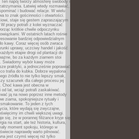
 Ten napój tworzy atmosferę swobody i
zatrzymania. Łatwiej wtedy rozmawiać,
spominać i budować relacje. W wielu
wa to znak gościnności i otwartości.
iowi, staje się gestem zapraszającym
W pracy potrafi z kolei wyznaczać
worząc krótkie chwile odpoczynku
owiązkami. W ostatnich latach rośnie
resowanie bardziej odpowiedzialnym
do kawy. Coraz więcej osób zwraca
unki uprawy, uczciwy handel i jakość
każdym etapie drogi od plantacji do
o ważne, bo za każdym ziarnem stoi
a. Świadomy wybór kawy może
sze praktyki, a jednocześnie poprawiać
 co trafia do kubka. Dobrze wypalona
go źródła to nie tylko lepszy smak,
szy szacunek dla całego procesu jej
. Choć kawa jest obecna w
 od lat, wciąż potrafi zaskakiwać.
wać ją na nowo poprzez inne metody
we ziarna, spokojniejsze rytuały i
 smakowanie. To jeden z tych
cia, które wydają się zwyczajne,
oświęcimy im chwili większej uwagi.
e się, że w porannej filiżance kryje się
rgia na start, ale też historia, kultura,
mały moment spokoju, którego w
świecie naprawdę warto pilnować.
a jest czymś więcej niż tylko