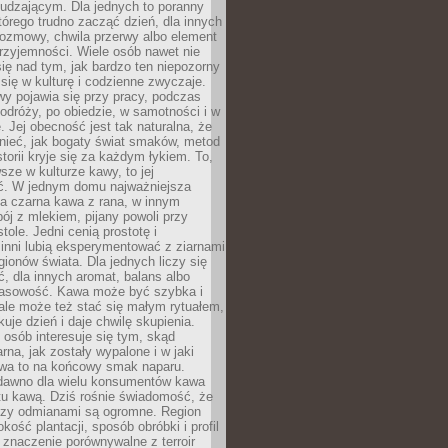
udzającym. Dla jednych to poranny
którego trudno zacząć dzień, dla innych
rozmowy, chwila przerwy albo element
rzyjemności. Wiele osób nawet nie
ię nad tym, jak bardzo ten niepozorny
 się w kulturę i codzienne zwyczaje.
wy pojawia się przy pracy, podczas
odróży, po obiedzie, w samotności i w
. Jej obecność jest tak naturalna, że
nieć, jak bogaty świat smaków, metod
storii kryje się za każdym łykiem. To,
sze w kulturze kawy, to jej
ć. W jednym domu najważniejsza
a czarna kawa z rana, w innym
pój z mlekiem, pijany powoli przy
ole. Jedni cenią prostotę i
 inni lubią eksperymentować z ziarnami
gionów świata. Dla jednych liczy się
, dla innych aromat, balans albo
wasowość. Kawa może być szybka i
ale może też stać się małym rytuałem,
kuje dzień i daje chwilę skupienia.
 osób interesuje się tym, skąd
rna, jak zostały wypalone i w jaki
wa to na końcowy smak naparu.
dawno dla wielu konsumentów kawa
tu kawą. Dziś rośnie świadomość, że
dzy odmianami są ogromne. Region
kość plantacji, sposób obróbki i profil
 znaczenie porównywalne z terroir