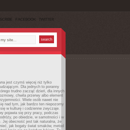
SCRIBE
FACEBOOK
TWITTER
a jest czymś więcej niż tylko
udzającym. Dla jednych to poranny
którego trudno zacząć dzień, dla innych
rozmowy, chwila przerwy albo element
rzyjemności. Wiele osób nawet nie
ię nad tym, jak bardzo ten niepozorny
 się w kulturę i codzienne zwyczaje.
wy pojawia się przy pracy, podczas
odróży, po obiedzie, w samotności i w
. Jej obecność jest tak naturalna, że
nieć, jak bogaty świat smaków, metod