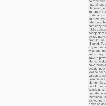
na rozmowę.
naturalnego 
planować, w
kulturach ka
Podana gośc
do rozmowy. 
rytm dnia, t
pomiędzy ob
także zainte
podejściem 
uwagę na war
produktu na 
filiżanki. T
czyjaś prac
wspierać lep
jakość tego,
kawa z pewne
ale też więk
powstawania
codzienności
Można odkry
parzenia, no
uważniejsze
elementów ży
dopóki nie p
Wtedy okazuj
nie tylko ene
rzemiosło i 
zabieganym 
Kawa od dawn