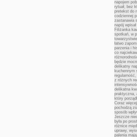
napojem pob
rytuał, bez 
pretekst do 
codziennej p
zastanawia s
napój wpisał
Filiżanka ka
spotkań, w p
towarzystwie
łatwo zapom
parzenia i hi
co najciekaw
różnorodnoś
będzie mocn
delikatny na
kuchennym st
regularność,
z różnych re
intensywność
delikatna k
praktyczna, 
który porząd
Coraz więcej
pochodzą zia
sposób wpły
Jeszcze nie
była po pros
różnice mię
uprawy, wyso
palenia mają