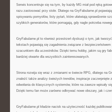
Serwis koncentruje się na tym, by każdy MG miał pod ręką gotow
razu zastosować przy stole. Dlatego na GryFabularne.pl pojawiaj
spisywaniu pomysłów, listy pytań, które ułatwiają sprawdzenie sz
szybkich generatorów, które pomagają, gdy nagle potrzeba nowe
GryFabularne.pl to również przestrzeń dyskusji o tym, jak tworz
tekstach pojawiają się zagadnienia związane z bezpieczeństwem 
szacunkiem dla uczestników. Dzięki temu hobby, jakim są gry fabu
bardziej otwarte dla wszystkich zainteresowanych.
Strona rozwija się wraz z zmianami w świecie RPG, dlatego na G
znaleźć także analizy świeżych trendów, inspiracje zaczerpnięte z
odwołania do klasycznych systemów, które na zawsze wpisały się w
Dzięki temu fan może zarówno odkrywać nowe obszary, jak i czerp
GryFabularne.pl kładzie nacisk na użyteczność każdej publikowane