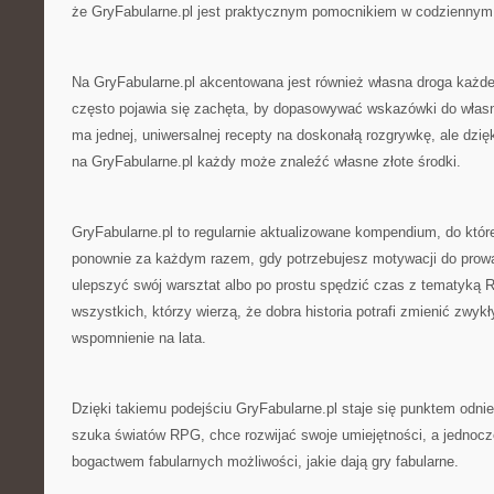
że GryFabularne.pl jest praktycznym pomocnikiem w codziennym
Na GryFabularne.pl akcentowana jest również własna droga każd
często pojawia się zachęta, by dopasowywać wskazówki do własne
ma jednej, uniwersalnej recepty na doskonałą rozgrywkę, ale dzięki
na GryFabularne.pl każdy może znaleźć własne złote środki.
GryFabularne.pl to regularnie aktualizowane kompendium, do kt
ponownie za każdym razem, gdy potrzebujesz motywacji do prow
ulepszyć swój warsztat albo po prostu spędzić czas z tematyką 
wszystkich, którzy wierzą, że dobra historia potrafi zmienić zwykł
wspomnienie na lata.
Dzięki takiemu podejściu GryFabularne.pl staje się punktem odnie
szuka światów RPG, chce rozwijać swoje umiejętności, a jednocz
bogactwem fabularnych możliwości, jakie dają gry fabularne.