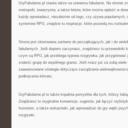
GryFabularne.pl stawia także na uniwersa fabularne. Na stronie zn
metropolii, towarzystw, a także bóstw, które można wpleść w dowol
każdy opowiadacz, niezależnie od tego, czy używa popularnych, 
systemów RPG, znajdzie tu inspiracje, które pozwolą mu rozbudow
Strona jest skierowana zarówno do początkujących, jak i do wielol
fabularnych. Jeśli dopiero zaczynasz, znajdziesz tu przewodniki 
czym są RPG, jak przebiega typowa rozgrywka, jak przygotować p
znaleźć grupę do wspólnego grania. Jeśli masz już za sobą wiele 
zaawansowane strategie dotyczące zarządzania wielowątkowością
podkręcania klimatu.
GryFabularne.pl to także kopalnia pomysłów dla tych, którzy lub
Znajdziesz tu oryginalne konwencje, sugestie, jak łączyć stylisty
humorem, a także wskazówki, jak wprowadzać do gry wątki psych
rozgrywki.