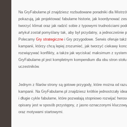
Na GryFabularne.pl znajdziesz rozbudowane poradniki dla Mistrzó
pokazują, jak projektować fabularne historie, jak koordynować ze
tworzyć klimat oraz jak radzić sobie z typowymi trudnościami po
artykuł został pomyślany tak, aby był przydatny, a jednocześnie
Polecamy
Gry strategiczne
i Gry przygodowe. Serwis oferuje takż
kampanii, którzy chcą lepiej zrozumieć, jak tworzyć ciekawy konce
rozwiązywać konflikty, a także jak wyciskać maksimum z system
GryFabularne.pl jest kompletnym kompendium dla obu stron stołu
uczestników.
Jednym z filarów strony są gotowe przygody, które można od raz
kampanii. Na GryFabularne.pl znajdziesz krótkie jednostrzały ide
i długie cykle fabularne, które pozwalają stopniowo rozwijać hero
opisany jest w sposób przystępny, z jasno oznaczonymi kluczowy
oraz motywami startowymi.