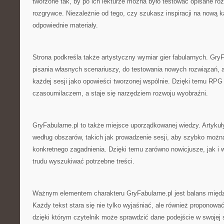
tworzone tak, by po ich lekturze można było testować opisane roz
rozgrywce. Niezależnie od tego, czy szukasz inspiracji na nową 
odpowiednie materiały.
Strona podkreśla także artystyczny wymiar gier fabularnych. Gry
pisania własnych scenariuszy, do testowania nowych rozwiązań, a
każdej sesji jako opowieści tworzonej wspólnie. Dzięki temu RPG 
czasoumilaczem, a staje się narzędziem rozwoju wyobraźni.
GryFabularne.pl to także miejsce uporządkowanej wiedzy. Artyku
według obszarów, takich jak prowadzenie sesji, aby szybko można
konkretnego zagadnienia. Dzięki temu zarówno nowicjusze, jak i 
trudu wyszukiwać potrzebne treści.
Ważnym elementem charakteru GryFabularne.pl jest balans mię
Każdy tekst stara się nie tylko wyjaśniać, ale również proponowa
dzięki którym czytelnik może sprawdzić dane podejście w swojej s