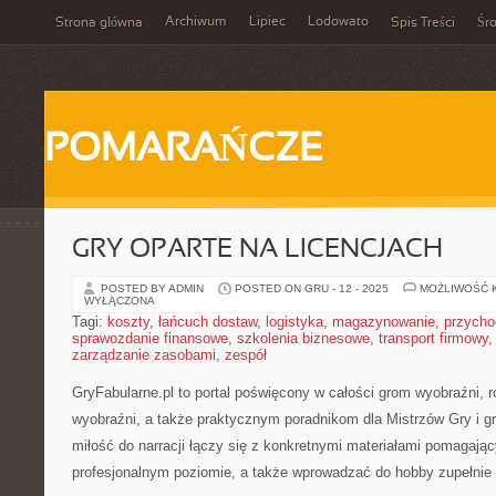
Archiwum
Lipiec
Lodowato
Strona główna
Spis Treści
Śr
POMARAŃCZE
GRY OPARTE NA LICENCJACH
POSTED BY ADMIN
POSTED ON GRU - 12 - 2025
MOŻLIWOŚĆ 
WYŁĄCZONA
Tagi:
koszty
,
łańcuch dostaw
,
logistyka
,
magazynowanie
,
przycho
sprawozdanie finansowe
,
szkolenia biznesowe
,
transport firmowy
zarządzanie zasobami
,
zespół
GryFabularne.pl to portal poświęcony w całości grom wyobraźni,
wyobraźni, a także praktycznym poradnikom dla Mistrzów Gry i g
miłość do narracji łączy się z konkretnymi materiałami pomagają
profesjonalnym poziomie, a także wprowadzać do hobby zupełnie