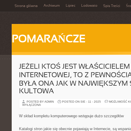
Archiwum
Lipiec
Lodowato
Strona główna
Spis Treści
Śr
POMARAŃCZE
JEŻELI KTOŚ JEST WŁAŚCICIELE
INTERNETOWEJ, TO Z PEWNOŚCI
BYŁA ONA JAK W NAJWIĘKSZYM 
KULTOWA
POSTED BY ADMIN
POSTED ON SIE - 11 - 2025
MOŻLIWOŚĆ 
WYŁĄCZONA
W skład kompletu komputerowego wstępuje dużo szczegółów
Katalogi stron jakie się obecnie pojawiają w Internecie, są wspa