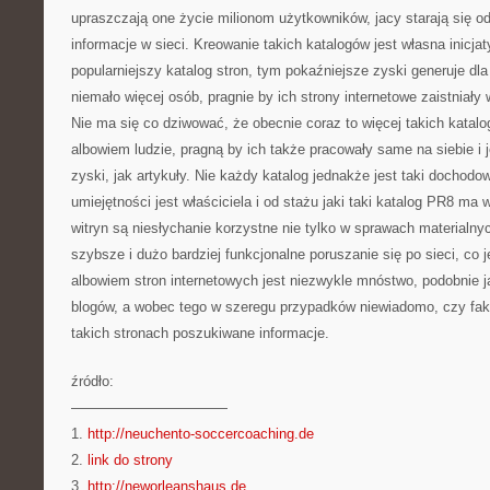
upraszczają one życie milionom użytkowników, jacy starają się o
informacje w sieci. Kreowanie takich katalogów jest własna inicja
popularniejszy katalog stron, tym pokaźniejsze zyski generuje dla
niemało więcej osób, pragnie by ich strony internetowe zaistniały 
Nie ma się co dziwować, że obecnie coraz to więcej takich katalo
albowiem ludzie, pragną by ich także pracowały same na siebie i 
zyski, jak artykuły. Nie każdy katalog jednakże jest taki dochodo
umiejętności jest właściciela i od stażu jaki taki katalog PR8 ma w
witryn są niesłychanie korzystne nie tylko w sprawach materialny
szybsze i dużo bardziej funkcjonalne poruszanie się po sieci, co je
albowiem stron internetowych jest niezwykle mnóstwo, podobnie 
blogów, a wobec tego w szeregu przypadków niewiadomo, czy fakt
takich stronach poszukiwane informacje.
źródło:
———————————
1.
http://neuchento-soccercoaching.de
2.
link do strony
3.
http://neworleanshaus.de