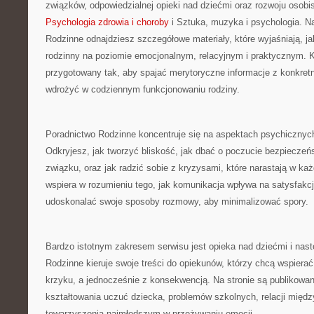
związków, odpowiedzialnej opieki nad dziećmi oraz rozwoju osobi
Psychologia zdrowia i choroby
i Sztuka, muzyka i psychologia. Na
Rodzinne odnajdziesz szczegółowe materiały, które wyjaśniają, j
rodzinny na poziomie emocjonalnym, relacyjnym i praktycznym. K
przygotowany tak, aby spajać merytoryczne informacje z konkret
wdrożyć w codziennym funkcjonowaniu rodziny.
Poradnictwo Rodzinne koncentruje się na aspektach psychicznych r
Odkryjesz, jak tworzyć bliskość, jak dbać o poczucie bezpiecz
związku, oraz jak radzić sobie z kryzysami, które narastają w k
wspiera w rozumieniu tego, jak komunikacja wpływa na satysfakcję 
udoskonalać swoje sposoby rozmowy, aby minimalizować spory.
Bardzo istotnym zakresem serwisu jest opieka nad dziećmi i nast
Rodzinne kieruje swoje treści do opiekunów, którzy chcą wspierać
krzyku, a jednocześnie z konsekwencją. Na stronie są publikowa
kształtowania uczuć dziecka, problemów szkolnych, relacji międz
towarzyszenia najmłodszym w przeżywaniu emocji.