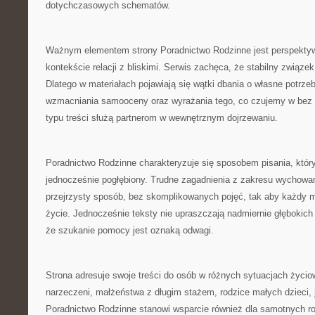
dotychczasowych schematów.
Ważnym elementem strony Poradnictwo Rodzinne jest perspektyw
kontekście relacji z bliskimi. Serwis zachęca, że stabilny związe
Dlatego w materiałach pojawiają się wątki dbania o własne potrze
wzmacniania samooceny oraz wyrażania tego, co czujemy w bez 
typu treści służą partnerom w wewnętrznym dojrzewaniu.
Poradnictwo Rodzinne charakteryzuje się sposobem pisania, który
jednocześnie pogłębiony. Trudne zagadnienia z zakresu wychowa
przejrzysty sposób, bez skomplikowanych pojęć, tak aby każdy m
życie. Jednocześnie teksty nie upraszczają nadmiernie głębokich
że szukanie pomocy jest oznaką odwagi.
Strona adresuje swoje treści do osób w różnych sytuacjach życio
narzeczeni, małżeństwa z długim stażem, rodzice małych dzieci, j
Poradnictwo Rodzinne stanowi wsparcie również dla samotnych ro