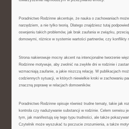
Poradnictwo Rodzinne akcentuje, że nauka o zachowaniach moż
narzędziem, a nie tylko teorią. Dlatego znajdziesz tutaj podpowiedz
oswojeniu takich problemów, jak brak zaufania w związku, przeci
domowymi, różnice w systemie wartości partnerów, czy konflikty 
Strona nakierowuje mocny akcent na intencjonalne tworzenie wię
Rodzinne motywuje, aby zwolnić na zwykłe dni w rodzinie i zastan
wzmacniają zaufanie, a jakie niszczą relację. W publikacjach mo
codziennych sytuacji, w których niewielkie kroki w zachowaniu p
znaczną poprawę w relacjach domowników.
Poradnictwo Rodzinne opisuje również trudne tematy, takie jak ro
kontrola czy nadużywanie substancji w rodzinie. Celem serwisu je
tym, jak manifestują się tego typu trudności, ale także pokazywa
Czytelnik może wyszukać tu poczucie zrozumienia, a także mot