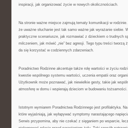
inspiracji, jak organizować życie w nowych okolicznościach.
Na stronie ważne miejsce zajmują tematy komunikacji w rodzinie
że uważne słuchanie jest tak samo ważne jak wyrażanie siebie. W
praktyczne scenariusze, jak rozmawiać z dzieckiem o trudnych sp
milczeniem, jak mówić „nie” bez agresji. Tego typu treści tworzą ż
da się korzystać w codziennych zdarzeniach.
Poradnictwo Rodzinne akcentuje także rolę wartości w życiu rodz
kwestie wspólnego systemu wartości, uczenia empatii oraz organ
Użytkownik może poznawać, jak niewielkie gesty, takie jak wspólne
atmosferę w domu i wspierają dzieciom w budowaniu tożsamości.
Istotnym wymiarem Poradnictwa Rodzinnego jest profilaktyka. Na s
które wyjaśniają, jak wyłapywać symptomy narastającego napięci
Serwis przypomina, aby nie czekać z sięganiem po wsparcie, le
pielęgnować relację przed narastaniem żalu. Taki sposób patrzenia