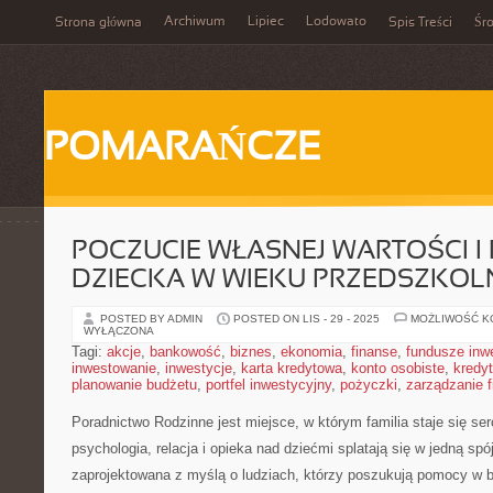
Archiwum
Lipiec
Lodowato
Strona główna
Spis Treści
Śr
POMARAŃCZE
POCZUCIE WŁASNEJ WARTOŚCI I
DZIECKA W WIEKU PRZEDSZKO
POSTED BY ADMIN
POSTED ON LIS - 29 - 2025
MOŻLIWOŚĆ 
WYŁĄCZONA
Tagi:
akcje
,
bankowość
,
biznes
,
ekonomia
,
finanse
,
fundusze inw
inwestowanie
,
inwestycje
,
karta kredytowa
,
konto osobiste
,
kredyt
planowanie budżetu
,
portfel inwestycyjny
,
pożyczki
,
zarządzanie 
Poradnictwo Rodzinne jest miejsce, w którym familia staje się se
psychologia, relacja i opieka nad dziećmi splatają się w jedną spó
zaprojektowana z myślą o ludziach, którzy poszukują pomocy w