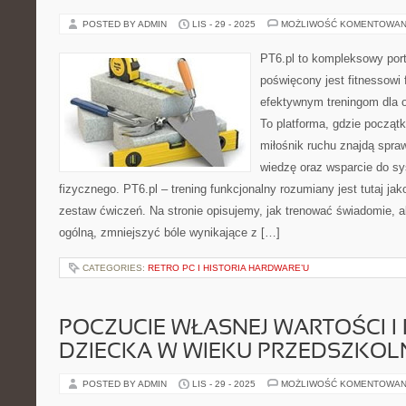
POSTED BY ADMIN
LIS - 29 - 2025
MOŻLIWOŚĆ KOMENTOWAN
PT6.pl to kompleksowy porta
poświęcony jest fitnessowi
efektywnym treningom dla 
To platforma, gdzie począt
miłośnik ruchu znajdą spra
wiedzę oraz wsparcie do s
fizycznego. PT6.pl – trening funkcjonalny rozumiany jest tutaj jako
zestaw ćwiczeń. Na stronie opisujemy, jak trenować świadomie,
ogólną, zmniejszyć bóle wynikające z […]
CATEGORIES:
RETRO PC I HISTORIA HARDWARE’U
POCZUCIE WŁASNEJ WARTOŚCI I
DZIECKA W WIEKU PRZEDSZKO
POSTED BY ADMIN
LIS - 29 - 2025
MOŻLIWOŚĆ KOMENTOWAN