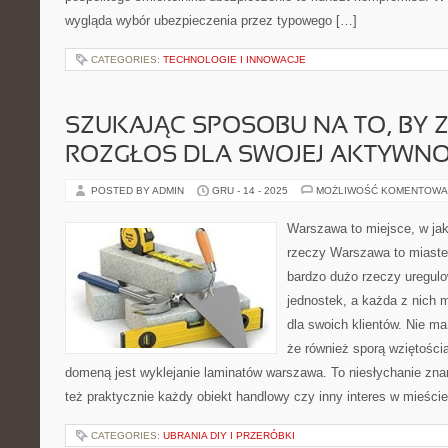
wygląda wybór ubezpieczenia przez typowego […]
CATEGORIES:
TECHNOLOGIE I INNOWACJE
SZUKAJĄC SPOSOBU NA TO, BY 
ROZGŁOS DLA SWOJEJ AKTYWNO
POSTED BY ADMIN
GRU - 14 - 2025
MOŻLIWOŚĆ KOMENTOWA
Warszawa to miejsce, w ja
rzeczy Warszawa to miast
bardzo dużo rzeczy uregulo
jednostek, a każda z nich 
dla swoich klientów. Nie m
że również sporą wziętością 
domeną jest wyklejanie laminatów warszawa. To niesłychanie zna
też praktycznie każdy obiekt handlowy czy inny interes w mieście
CATEGORIES:
UBRANIA DIY I PRZERÓBKI