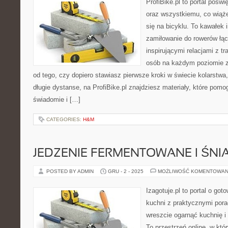
ProfiBike.pl to portal pośw
oraz wszystkiemu, co wiąż
się na bicyklu. To kawałek 
zamiłowanie do rowerów łąc
inspirującymi relacjami z t
osób na każdym poziomie z
od tego, czy dopiero stawiasz pierwsze kroki w świecie kolarstwa
długie dystanse, na ProfiBike.pl znajdziesz materiały, które pomog
świadomie i […]
CATEGORIES:
H&M
JEDZENIE FERMENTOWANE I ŚNI
POSTED BY ADMIN
GRU - 2 - 2025
MOŻLIWOŚĆ KOMENTOWAN
Izagotuje.pl to portal o got
kuchni z praktycznymi pora
wreszcie ogarnąć kuchnię i
To przestrzeń online, w k