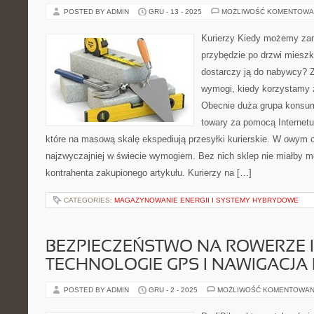
POSTED BY ADMIN
GRU - 13 - 2025
MOŻLIWOŚĆ KOMENTOWA
Kurierzy Kiedy możemy zam
przybędzie po drzwi mieszka
dostarczy ją do nabywcy? 
wymogi, kiedy korzystamy z
Obecnie duża grupa konsu
towary za pomocą Internetu
które na masową skalę ekspediują przesyłki kurierskie. W owym 
najzwyczajniej w świecie wymogiem. Bez nich sklep nie miałby m
kontrahenta zakupionego artykułu. Kurierzy na […]
CATEGORIES:
MAGAZYNOWANIE ENERGII I SYSTEMY HYBRYDOWE
BEZPIECZEŃSTWO NA ROWERZE I
TECHNOLOGIE GPS I NAWIGACJ
POSTED BY ADMIN
GRU - 2 - 2025
MOŻLIWOŚĆ KOMENTOWAN