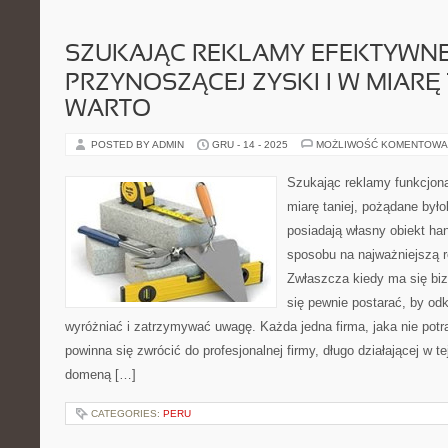
SZUKAJĄC REKLAMY EFEKTYWNE
PRZYNOSZĄCEJ ZYSKI I W MIARĘ 
WARTO
POSTED BY ADMIN
GRU - 14 - 2025
MOŻLIWOŚĆ KOMENTOWA
Szukając reklamy funkcjona
miarę taniej, pożądane był
posiadają własny obiekt ha
sposobu na najważniejszą 
Zwłaszcza kiedy ma się biz
się pewnie postarać, by odk
wyróżniać i zatrzymywać uwagę. Każda jedna firma, jaka nie potr
powinna się zwrócić do profesjonalnej firmy, długo działającej w tej
domeną […]
CATEGORIES:
PERU