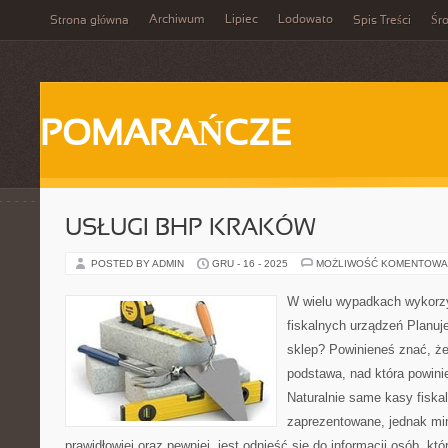
Archiwum
Lipiec
Lodowato
Strona główna
Spis Treści
Śr
POMARAŃCZE
USŁUGI BHP KRAKÓW
POSTED BY ADMIN
GRU - 16 - 2025
MOŻLIWOŚĆ KOMENTOWA
W wielu wypadkach wykorzy
fiskalnych urządzeń Planuj
sklep? Powinieneś znać, że 
podstawa, nad która powini
Naturalnie same kasy fiska
zaprezentowane, jednak mi
prawidłowiej oraz pewniej, jest odnieść się do informacji osób, któ