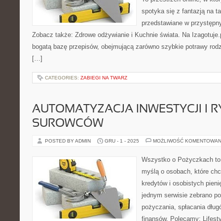
spotyka się z fantazją na t
przedstawiane w przystępn
Zobacz także: Zdrowe odżywianie i Kuchnie świata. Na Izagotuje.
bogatą bazę przepisów, obejmującą zarówno szybkie potrawy rodzi
[…]
CATEGORIES:
ZABIEGI NA TWARZ
AUTOMATYZACJA INWESTYCJI I R
SUROWCÓW
POSTED BY ADMIN
GRU - 1 - 2025
MOŻLIWOŚĆ KOMENTOWAN
Wszystko o Pożyczkach to s
myślą o osobach, które chcą
kredytów i osobistych pieni
jednym serwisie zebrano p
pożyczania, spłacania dług
finansów. Polecamy: Lifest