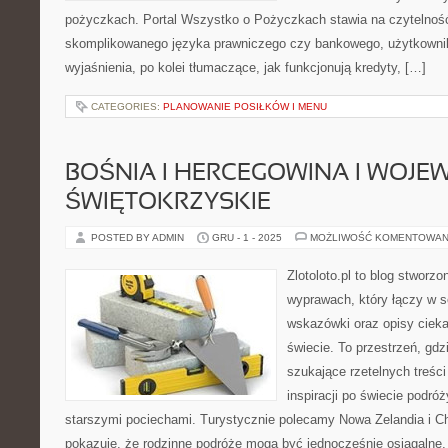
pożyczkach. Portal Wszystko o Pożyczkach stawia na czytelnoś
skomplikowanego języka prawniczego czy bankowego, użytkownik
wyjaśnienia, po kolei tłumaczące, jak funkcjonują kredyty, […]
CATEGORIES:
PLANOWANIE POSIŁKÓW I MENU
BOŚNIA I HERCEGOWINA I WOJ
ŚWIĘTOKRZYSKIE
POSTED BY ADMIN
GRU - 1 - 2025
MOŻLIWOŚĆ KOMENTOWAN
Zlotoloto.pl to blog stworz
wyprawach, który łączy w s
wskazówki oraz opisy ciek
świecie. To przestrzeń, gd
szukające rzetelnych treści
inspiracji po świecie podró
starszymi pociechami. Turystycznie polecamy Nowa Zelandia i Cho
pokazuje, że rodzinne podróże mogą być jednocześnie osiągalne,