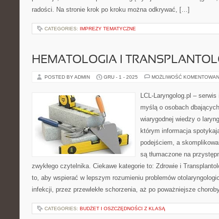
radości. Na stronie krok po kroku można odkrywać, […]
CATEGORIES:
IMPREZY TEMATYCZNE
HEMATOLOGIA I TRANSPLANTOL
POSTED BY ADMIN
GRU - 1 - 2025
MOŻLIWOŚĆ KOMENTOWAN
LCL-Laryngolog.pl – serwis
myślą o osobach dbających 
wiarygodnej wiedzy o laryng
którym informacja spotyka
podejściem, a skomplikow
są tłumaczone na przystęp
zwykłego czytelnika. Ciekawe kategorie to: Zdrowie i Transplantol
to, aby wspierać w lepszym rozumieniu problemów otolaryngolog
infekcji, przez przewlekłe schorzenia, aż po poważniejsze chorob
CATEGORIES:
BUDŻET I OSZCZĘDNOŚCI Z KLASĄ