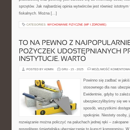
sprzętów. Jak najbardziej opinia wytwórców jest również istotnym
fiskalnych. Można […]
CATEGORIES:
WYCHOWANIE FIZYCZNE (WF I ZDROWIE)
TO NA PEWNO Z NAJPOPULARNI
POŻYCZEK UDOSTĘPNIANYCH P
INSTYTUCJE. WARTO
POSTED BY ADMIN
GRU - 15 - 2025
MOŻLIWOŚĆ KOMENTOWA
Powinno się zadbać w jaki
stosownego dla nas ubezpie
Ewidentnie, gdyby to zależa
ubezpieczylibyśmy się we 
sposób, wszystkimi dostępn
spokojnie. Niestety osoby, j
rozwiązanie można policzyć na paluchach jednej ręki – zakopane 
pospolitego śmiertelnika ubezpieczenie to kunszt kompromisu. W 