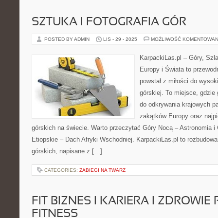
SZTUKA I FOTOGRAFIA GÓR
POSTED BY ADMIN
LIS - 29 - 2025
MOŻLIWOŚĆ KOMENTOWAN
KarpackiLas.pl – Góry, Szl
Europy i Świata to przewodn
powstał z miłości do wysoki
górskiej. To miejsce, gdzi
do odkrywania krajowych pa
zakątków Europy oraz najpi
górskich na świecie. Warto przeczytać Góry Nocą – Astronomia i 
Etiopskie – Dach Afryki Wschodniej. KarpackiLas.pl to rozbudow
górskich, napisane z […]
CATEGORIES:
ZABIEGI NA TWARZ
FIT BIZNES I KARIERA I ZDROWIE
FITNESS