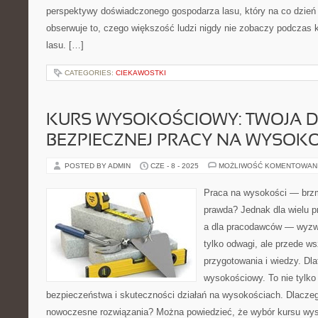
perspektywy doświadczonego gospodarza lasu, który na co dzień 
obserwuje to, czego większość ludzi nigdy nie zobaczy podczas 
lasu. […]
CATEGORIES:
CIEKAWOSTKI
KURS WYSOKOŚCIOWY: TWOJA 
BEZPIECZNEJ PRACY NA WYSOK
POSTED BY ADMIN
CZE - 8 - 2025
MOŻLIWOŚĆ KOMENTOWAN
Praca na wysokości — brzmi
prawda? Jednak dla wielu p
a dla pracodawców — wyzw
tylko odwagi, ale przede w
przygotowania i wiedzy. Dla
wysokościowy. To nie tylko 
bezpieczeństwa i skuteczności działań na wysokościach. Dlaczeg
nowoczesne rozwiązania? Można powiedzieć, że wybór kursu wys