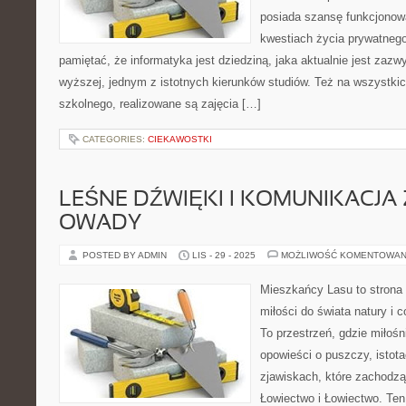
posiada szansę funkcjonowa
kwestiach życia prywatneg
pamiętać, że informatyka jest dziedziną, jaka aktualnie jest zazw
wyższej, jednym z istotnych kierunków studiów. Też na wszystki
szkolnego, realizowane są zajęcia […]
CATEGORIES:
CIEKAWOSTKI
LEŚNE DŹWIĘKI I KOMUNIKACJA 
OWADY
POSTED BY ADMIN
LIS - 29 - 2025
MOŻLIWOŚĆ KOMENTOWAN
Mieszkańcy Lasu to strona 
miłości do świata natury i 
To przestrzeń, gdzie miłoś
opowieści o puszczy, istota
zjawiskach, które zachodz
Łowiectwo i Łowiectwo. Ten