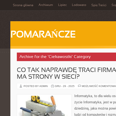
Archiwum
Lipiec
Lodowato
Strona główna
Spis Treści
Śr
POMARAŃCZE
Archive for the ‘Ciekawostki’ Category
CO TAK NAPRAWDĘ TRACI FIRMA
MA STRONY W SIECI?
POSTED BY ADMIN
GRU - 29 - 2025
MOŻLIWOŚĆ KOMENTOWA
Informatyka, to dla wielu o
życie Informatyka, jest w 
dziedziną, jaka można powi
ludzi od komputerów i rozm