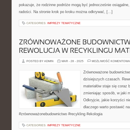
pokazuje, że rodzinne podróże mogą być jednocześnie osiągalne,
radości. Na stronie krok po kroku można odkrywać, […]
CATEGORIES:
IMPREZY TEMATYCZNE
ZRÓWNOWAŻONE BUDOWNICTW
REWOLUCJA W RECYKLINGU MA
POSTED BY ADMIN
MAR - 28 - 2025
MOŻLIWOŚĆ KOMENTOWA
Zrównoważone budownictwo
dzisiejszych czasach. Rewo
materiałów staje się coraz b
zmieniając sposób, w jaki
Odkryjcie, jakie korzyści ni
dlaczego warto postawić na
#zrównoważonebudownictwo #recykling #ekologia
CATEGORIES:
IMPREZY TEMATYCZNE