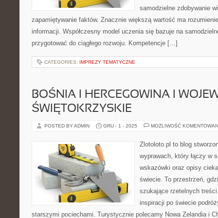
samodzielne zdobywanie wie
zapamiętywanie faktów. Znacznie większą wartość ma rozumienie, 
informacji. Współczesny model uczenia się bazuje na samodziel
przygotować do ciągłego rozwoju. Kompetencje […]
CATEGORIES:
IMPREZY TEMATYCZNE
BOŚNIA I HERCEGOWINA I WOJ
ŚWIĘTOKRZYSKIE
POSTED BY ADMIN
GRU - 1 - 2025
MOŻLIWOŚĆ KOMENTOWAN
Zlotoloto.pl to blog stworz
wyprawach, który łączy w s
wskazówki oraz opisy ciek
świecie. To przestrzeń, gd
szukające rzetelnych treści
inspiracji po świecie podró
starszymi pociechami. Turystycznie polecamy Nowa Zelandia i Cho