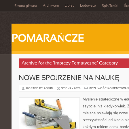
Archiwum
Lipiec
Lodowato
Strona główna
Spis Treści
Śr
POMARAŃCZE
Archive for the ‘Imprezy Tematyczne’ Category
NOWE SPOJRZENIE NA NAUKĘ
POSTED BY ADMIN
STY - 9 - 2026
MOŻLIWOŚĆ KOMENTOWAN
Myślenie strategiczne w edu
szybciej niż kiedykolwiek. 
miejsce pojawiają się nowe
rzeczywistości edukacja ni
każdym rokiem coraz bardzi