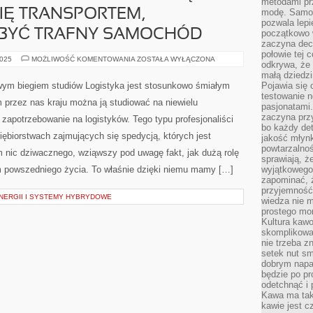
metodami pr
IĘ TRANSPORTEM,
modę. Samodz
pozwala lepi
BYĆ TRAFNY SAMOCHÓD
początkowo 
zaczyna dec
połowie tej 
JEŻELI
2025
MOŻLIWOŚĆ KOMENTOWANIA
ZOSTAŁA WYŁĄCZONA
odkrywa, że 
PLANUJEMY
ZAŁOŻYĆ
małą dziedzi
JEDNOSTKĘ
wym biegiem studiów Logistyka jest stosunkowo śmiałym
Pojawia się
ZAPRZĄTAJĄCĄ
testowanie n
SIĘ
 przez nas kraju można ją studiować na niewielu
TRANSPORTEM,
pasjonatami
POWINNIŚMY
zaczyna pr
 zapotrzebowanie na logistyków. Tego typu profesjonaliści
NABYĆ
bo każdy det
TRAFNY
siębiorstwach zajmujących się spedycją, których jest
SAMOCHÓD
jakość młynk
powtarzalnoś
 nic dziwacznego, wziąwszy pod uwagę fakt, jak dużą rolę
sprawiają, ż
m powszedniego życia. To właśnie dzięki niemu mamy […]
wyjątkowego
zapominać, ż
przyjemność
ERGII I SYSTEMY HYBRYDOWE
wiedza nie m
prostego mo
Kultura kaw
skomplikowan
nie trzeba z
setek nut s
dobrym napar
będzie po pr
odetchnąć i 
Kawa ma tak
kawie jest 