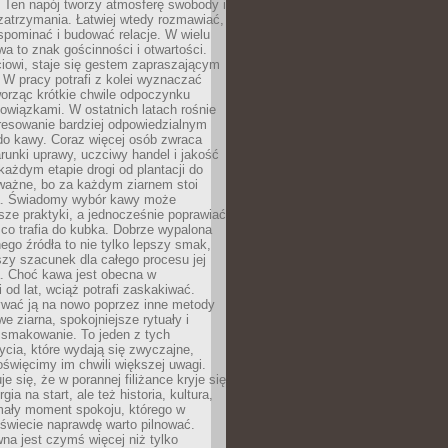
 Ten napój tworzy atmosferę swobody i
zatrzymania. Łatwiej wtedy rozmawiać,
spominać i budować relacje. W wielu
wa to znak gościnności i otwartości.
iowi, staje się gestem zapraszającym
W pracy potrafi z kolei wyznaczać
worząc krótkie chwile odpoczynku
owiązkami. W ostatnich latach rośnie
resowanie bardziej odpowiedzialnym
do kawy. Coraz więcej osób zwraca
unki uprawy, uczciwy handel i jakość
każdym etapie drogi od plantacji do
o ważne, bo za każdym ziarnem stoi
a. Świadomy wybór kawy może
sze praktyki, a jednocześnie poprawiać
 co trafia do kubka. Dobrze wypalona
go źródła to nie tylko lepszy smak,
szy szacunek dla całego procesu jej
. Choć kawa jest obecna w
 od lat, wciąż potrafi zaskakiwać.
wać ją na nowo poprzez inne metody
we ziarna, spokojniejsze rytuały i
 smakowanie. To jeden z tych
cia, które wydają się zwyczajne,
oświęcimy im chwili większej uwagi.
e się, że w porannej filiżance kryje się
rgia na start, ale też historia, kultura,
mały moment spokoju, którego w
świecie naprawdę warto pilnować.
a jest czymś więcej niż tylko