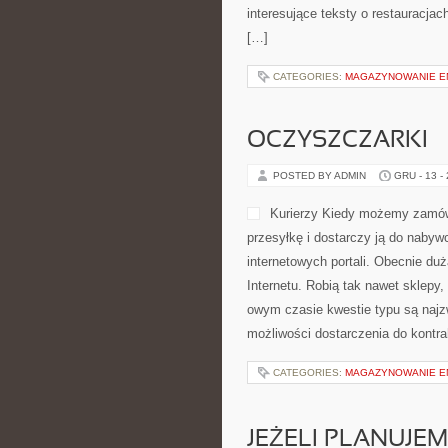
interesujące teksty o restauracjac
[…]
CATEGORIES:
MAGAZYNOWANIE EN
OCZYSZCZARKI
POSTED BY ADMIN
GRU - 13 -
Kurierzy Kiedy możemy zamówić
przesyłkę i dostarczy ją do naby
internetowych portali. Obecnie d
Internetu. Robią tak nawet sklepy,
owym czasie kwestie typu są najz
możliwości dostarczenia do kontra
CATEGORIES:
MAGAZYNOWANIE EN
JEŻELI PLANUJE