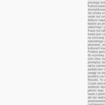
prostego mo
Kultura kaw
skomplikowan
nie trzeba z
setek nut s
dobrym napar
będzie po pr
odetchnąć i 
Kawa ma tak
kawie jest 
na rozmowę.
naturalnego 
planować, w
kulturach ka
Podana gośc
do rozmowy. 
rytm dnia, t
pomiędzy ob
także zainte
podejściem 
uwagę na war
produktu na 
filiżanki. T
czyjaś prac
wspierać lep
jakość tego,
kawa z pewne
ale też więk
powstawania
codzienności