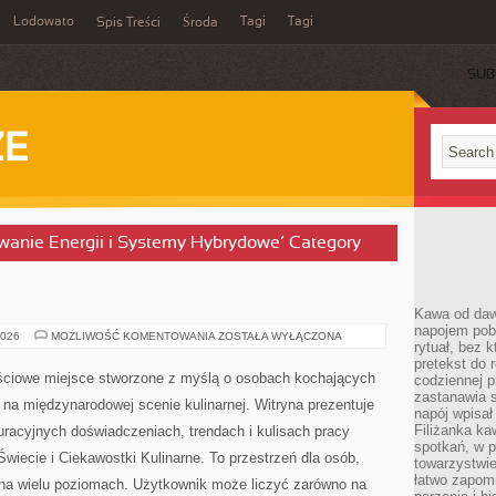
Lodowato
Tagi
Tagi
Spis Treści
Środa
SUB
ZE
wanie Energii i Systemy Hybrydowe’ Category
E
Kawa od dawn
napojem pob
TESTY
2026
MOŻLIWOŚĆ KOMENTOWANIA
ZOSTAŁA WYŁĄCZONA
rytuał, bez 
I
RECENZJE
pretekst do 
tościowe miejsce stworzone z myślą o osobach kochających
codziennej p
zastanawia s
ę na międzynarodowej scenie kulinarnej. Witryna prezentuje
napój wpisał
Filiżanka ka
auracyjnych doświadczeniach, trendach i kulisach pracy
spotkań, w p
Świecie i Ciekawostki Kulinarne. To przestrzeń dla osób,
towarzystwie
łatwo zapom
na wielu poziomach. Użytkownik może liczyć zarówno na