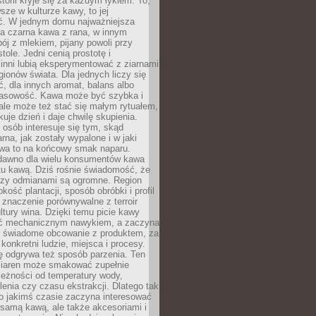
storii kryje się za każdym łykiem. To,
sze w kulturze kawy, to jej
ć. W jednym domu najważniejsza
a czarna kawa z rana, w innym
pój z mlekiem, pijany powoli przy
ole. Jedni cenią prostotę i
 inni lubią eksperymentować z ziarnami
gionów świata. Dla jednych liczy się
, dla innych aromat, balans albo
wasowość. Kawa może być szybka i
ale może też stać się małym rytuałem,
kuje dzień i daje chwilę skupienia.
 osób interesuje się tym, skąd
rna, jak zostały wypalone i w jaki
wa to na końcowy smak naparu.
dawno dla wielu konsumentów kawa
tu kawą. Dziś rośnie świadomość, że
dzy odmianami są ogromne. Region
kość plantacji, sposób obróbki i profil
 znaczenie porównywalne z terroir
tury wina. Dzięki temu picie kawy
yć mechanicznym nawykiem, a zaczyna
 świadome obcowanie z produktem, za
 konkretni ludzie, miejsca i procesy.
ę odgrywa też sposób parzenia. Ten
ziaren może smakować zupełnie
leżności od temperatury wody,
lenia czy czasu ekstrakcji. Dlatego tak
o jakimś czasie zaczyna interesować
o samą kawą, ale także akcesoriami i