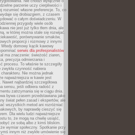
zygotowania. Nie chodzi wyłącznie o
ielne parzenie uczy cierpliwości i
ej rozumieć własne preferencje. To, co
wydaje się drobiazgiem, z czasem
ydować o całym doświadczeniu. W
codziennej przygody wiele osób
kawa nie jest już tylko tłem dnia, ale
ną, w której można stale się rozwijać.
 ciekawość, porównywanie smaków,
owych proporcji i rozmowy z innymi
. Wtedy domowy kącik kawowy
zypominać
serwis dla profesjonalistów
al ma znaczenie: świeżość ziaren,
a, precyzja odmierzania i
ć procesu. To właśnie te szczegóły
e zwykła czynność nabiera
 charakteru. Nie można jednak
e najważniejsza w kawie jest
. Nawet najbardziej szczegółowa
a sensu, jeśli odbiera radość z
mentu zatrzymania się w ciągu dnia.
owa bywa czasem przedstawiana jako
y świat pełen zasad i ekspertów, ale
nać wszystkich metod ani rozróżniać
makowych, by naprawdę cieszyć się
em. Dla wielu ludzi najważniejsze
ostu to, że mogą na chwilę usiąść,
pobyć ze sobą albo z kimś bliskim.
że wymiar społeczny. Spotkanie przy
czymś innym niż zwykłe umówienie się