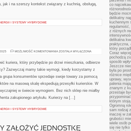
parzenia i hi
h, jak i na szerszy kontekst związany z kuchnią, obsługą,
co najciekaw
różnorodnoś
będzie mocn
delikatny na
kuchennym st
ERGII I SYSTEMY HYBRYDOWE
regularność,
z różnych re
intensywność
delikatna k
praktyczna, 
który porząd
OCZYSZCZARKI
 2025
MOŻLIWOŚĆ KOMENTOWANIA
ZOSTAŁA WYŁĄCZONA
Coraz więcej
pochodzą zia
sposób wpły
 kuriera, który przybędzie po drzwi mieszkania, odbierze
Jeszcze nie
wcy? Zazwyczaj mamy takie wymogi, kiedy korzystamy z
była po pros
różnice mię
uża grupa konsumentów sprzedaje swoje towary za pomocą
uprawy, wyso
 które na masową skalę ekspediują przesyłki kurierskie. W
palenia mają
znanym z kul
wyczajniej w świecie wymogiem. Bez nich sklep nie miałby
przestaje b
przypominać
henta zakupionego artykułu. Kurierzy na […]
którym stoją
Ogromną rol
ERGII I SYSTEMY HYBRYDOWE
sam rodzaj 
inaczej w za
grubości mie
wiele osób p
się nie tylk
MY ZAŁOŻYĆ JEDNOSTKĘ