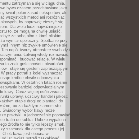
mentu zatrzymania się w ciągu dnia.
owa bywa czasem przedstawiana jako
y świat pełen zasad i ekspertów, ale
nać wszystkich metod ani rozróżniać
makowych, by naprawdę cieszyć się
em. Dla wielu ludzi najważniejsze
ostu to, że mogą na chwilę usiąść,
pobyć ze sobą albo z kimś bliskim.
że wymiar społeczny. Spotkanie przy
czymś innym niż zwykłe umówienie się
 Ten napój tworzy atmosferę swobody i
zatrzymania. Łatwiej wtedy rozmawiać,
spominać i budować relacje. W wielu
wa to znak gościnności i otwartości.
iowi, staje się gestem zapraszającym
W pracy potrafi z kolei wyznaczać
worząc krótkie chwile odpoczynku
owiązkami. W ostatnich latach rośnie
resowanie bardziej odpowiedzialnym
do kawy. Coraz więcej osób zwraca
unki uprawy, uczciwy handel i jakość
każdym etapie drogi od plantacji do
o ważne, bo za każdym ziarnem stoi
a. Świadomy wybór kawy może
sze praktyki, a jednocześnie poprawiać
 co trafia do kubka. Dobrze wypalona
go źródła to nie tylko lepszy smak,
szy szacunek dla całego procesu jej
. Choć kawa jest obecna w
 od lat, wciąż potrafi zaskakiwać.