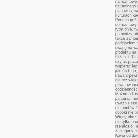
na rozmowę.
naturalnego 
planować, w
kulturach ka
Podana gośc
do rozmowy. 
rytm dnia, t
pomiędzy ob
także zainte
podejściem 
uwagę na war
produktu na 
filiżanki. T
czyjaś prac
wspierać lep
jakość tego,
kawa z pewne
ale też więk
powstawania
codzienności
Można odkry
parzenia, no
uważniejsze
elementów ży
dopóki nie p
Wtedy okazuj
nie tylko ene
rzemiosło i 
zabieganym 
Kawa od dawn