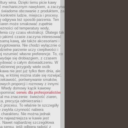
tury wina. Dzięki temu picie kawy
yć mechanicznym nawykiem, a zaczyna
 świadome obcowanie z produktem, za
 konkretni ludzie, miejsca i procesy.
ę odgrywa też sposób parzenia. Ten
ziaren może smakować zupełnie
leżności od temperatury wody,
lenia czy czasu ekstrakcji. Dlatego tak
o jakimś czasie zaczyna interesować
o samą kawą, ale także akcesoriami i
zygotowania. Nie chodzi wyłącznie o
ielne parzenie uczy cierpliwości i
ej rozumieć własne preferencje. To, co
wydaje się drobiazgiem, z czasem
ydować o całym doświadczeniu. W
codziennej przygody wiele osób
kawa nie jest już tylko tłem dnia, ale
ną, w której można stale się rozwijać.
 ciekawość, porównywanie smaków,
owych proporcji i rozmowy z innymi
. Wtedy domowy kącik kawowy
zypominać
serwis dla profesjonalistów
al ma znaczenie: świeżość ziaren,
a, precyzja odmierzania i
ć procesu. To właśnie te szczegóły
e zwykła czynność nabiera
 charakteru. Nie można jednak
e najważniejsza w kawie jest
. Nawet najbardziej szczegółowa
a sensu, jeśli odbiera radość z