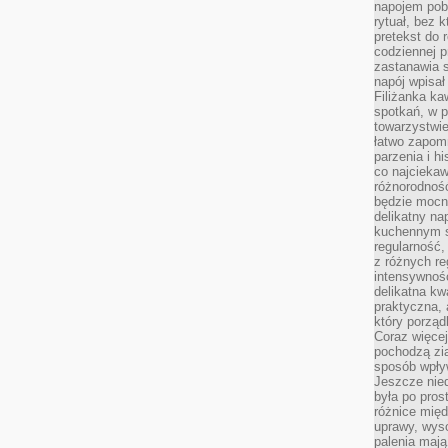
napojem pob
rytuał, bez 
pretekst do 
codziennej p
zastanawia s
napój wpisał
Filiżanka ka
spotkań, w p
towarzystwie
łatwo zapom
parzenia i hi
co najciekaw
różnorodnoś
będzie mocn
delikatny na
kuchennym st
regularność,
z różnych re
intensywność
delikatna k
praktyczna, 
który porząd
Coraz więcej
pochodzą zia
sposób wpły
Jeszcze nie
była po pros
różnice mię
uprawy, wyso
palenia mają