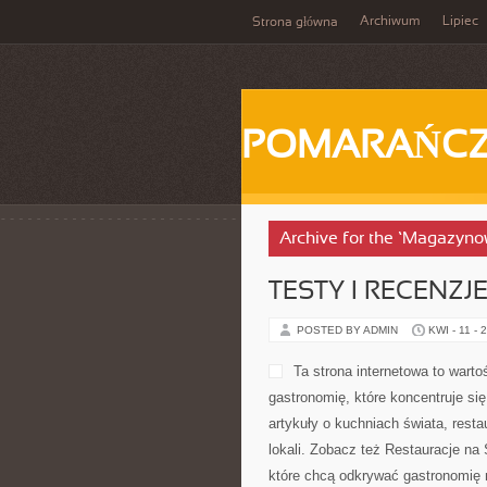
Archiwum
Lipiec
Strona główna
POMARAŃC
Archive for the ‘Magazyno
TESTY I RECENZJ
POSTED BY ADMIN
KWI - 11 - 
Ta strona internetowa to war
gastronomię, które koncentruje si
artykuły o kuchniach świata, rest
lokali. Zobacz też Restauracje na 
które chcą odkrywać gastronomię 