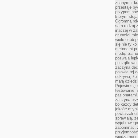
znanym z kul
przestaje b
przypominać
którym stoją
Ogromną rol
sam rodzaj 
inaczej w za
grubości mie
wiele osób p
się nie tylk
metodami pr
modę. Samodz
pozwala lepi
początkowo 
zaczyna dec
połowie tej 
odkrywa, że 
małą dziedzi
Pojawia się
testowanie n
pasjonatami
zaczyna pr
bo każdy det
jakość młynk
powtarzalnoś
sprawiają, ż
wyjątkowego
zapominać, ż
przyjemność
wiedza nie m