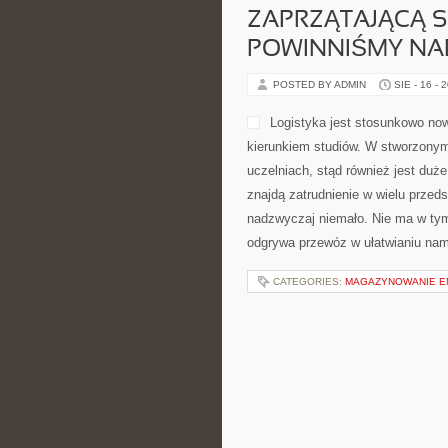
ZAPRZĄTAJĄCĄ S
POWINNIŚMY NA
POSTED BY ADMIN
SIE - 16 - 
Logistyka jest stosunkowo no
kierunkiem studiów. W stworzonym
uczelniach, stąd również jest duże
znajdą zatrudnienie w wielu przed
nadzwyczaj niemało. Nie ma w tym
odgrywa przewóz w ułatwianiu na
CATEGORIES:
MAGAZYNOWANIE EN