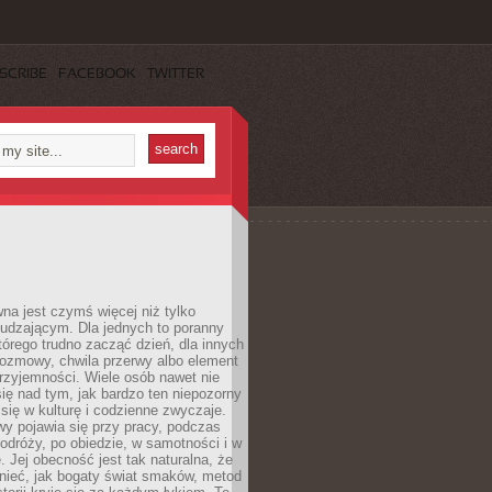
SCRIBE
FACEBOOK
TWITTER
a jest czymś więcej niż tylko
udzającym. Dla jednych to poranny
którego trudno zacząć dzień, dla innych
rozmowy, chwila przerwy albo element
rzyjemności. Wiele osób nawet nie
ię nad tym, jak bardzo ten niepozorny
 się w kulturę i codzienne zwyczaje.
wy pojawia się przy pracy, podczas
odróży, po obiedzie, w samotności i w
. Jej obecność jest tak naturalna, że
nieć, jak bogaty świat smaków, metod