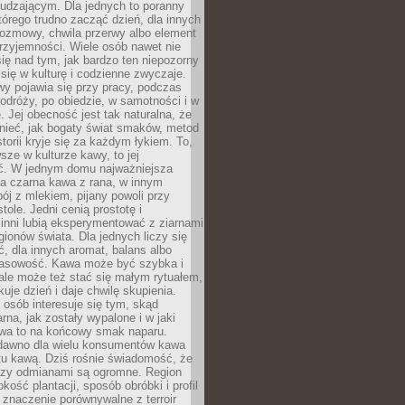
udzającym. Dla jednych to poranny
którego trudno zacząć dzień, dla innych
rozmowy, chwila przerwy albo element
rzyjemności. Wiele osób nawet nie
ię nad tym, jak bardzo ten niepozorny
 się w kulturę i codzienne zwyczaje.
wy pojawia się przy pracy, podczas
odróży, po obiedzie, w samotności i w
. Jej obecność jest tak naturalna, że
nieć, jak bogaty świat smaków, metod
storii kryje się za każdym łykiem. To,
sze w kulturze kawy, to jej
ć. W jednym domu najważniejsza
a czarna kawa z rana, w innym
pój z mlekiem, pijany powoli przy
ole. Jedni cenią prostotę i
 inni lubią eksperymentować z ziarnami
gionów świata. Dla jednych liczy się
, dla innych aromat, balans albo
wasowość. Kawa może być szybka i
ale może też stać się małym rytuałem,
kuje dzień i daje chwilę skupienia.
 osób interesuje się tym, skąd
rna, jak zostały wypalone i w jaki
wa to na końcowy smak naparu.
dawno dla wielu konsumentów kawa
tu kawą. Dziś rośnie świadomość, że
dzy odmianami są ogromne. Region
kość plantacji, sposób obróbki i profil
 znaczenie porównywalne z terroir