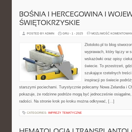
BOŚNIA I HERCEGOWINA I WOJ
ŚWIĘTOKRZYSKIE
POSTED BY ADMIN
GRU - 1 - 2025
MOŻLIWOŚĆ KOMENTOWAN
Zlotoloto.pl to blog stworz
wyprawach, który łączy w s
wskazówki oraz opisy ciek
świecie. To przestrzeń, gd
szukające rzetelnych treści
inspiracji po świecie podró
starszymi pociechami. Turystycznie polecamy Nowa Zelandia i Cho
pokazuje, że rodzinne podróże mogą być jednocześnie osiągalne,
radości. Na stronie krok po kroku można odkrywać, […]
CATEGORIES:
IMPREZY TEMATYCZNE
HEMATOLOGIA I TRANSPLANTOL