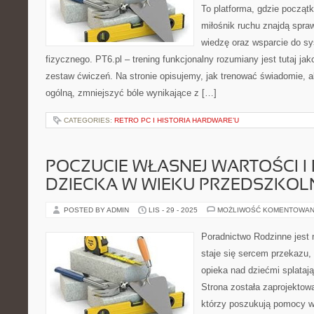
To platforma, gdzie począt
miłośnik ruchu znajdą spra
wiedzę oraz wsparcie do s
fizycznego. PT6.pl – trening funkcjonalny rozumiany jest tutaj jako
zestaw ćwiczeń. Na stronie opisujemy, jak trenować świadomie,
ogólną, zmniejszyć bóle wynikające z […]
CATEGORIES:
RETRO PC I HISTORIA HARDWARE’U
POCZUCIE WŁASNEJ WARTOŚCI I
DZIECKA W WIEKU PRZEDSZKO
POSTED BY ADMIN
LIS - 29 - 2025
MOŻLIWOŚĆ KOMENTOWAN
Poradnictwo Rodzinne jest 
staje się sercem przekazu, 
opieka nad dziećmi splatają
Strona została zaprojektow
którzy poszukują pomocy 