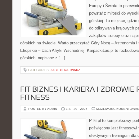
Europy i Świata to przewodn
powstał z miłości do wysoki
górskiej. To miejsce, gdzi
do odkrywania krajowych pa
zakątków Europy oraz najpi
górskich na świecie. Warto przeczytać Góry Nocą – Astronomia i 
Etiopskie – Dach Afryki Wschodniej. KarpackiLas.pl to rozbudow
górskich, napisane z […]
CATEGORIES:
ZABIEGI NA TWARZ
FIT BIZNES I KARIERA I ZDROWIE
FITNESS
POSTED BY ADMIN
LIS - 29 - 2025
MOŻLIWOŚĆ KOMENTOWAN
PT6.pl to kompleksowy porta
poświęcony jest fitnessowi
efektywnym treningom dla 