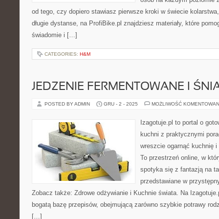
od tego, czy dopiero stawiasz pierwsze kroki w świecie kolarstwa
długie dystanse, na ProfiBike.pl znajdziesz materiały, które pomog
świadomie i […]
CATEGORIES:
H&M
JEDZENIE FERMENTOWANE I ŚNI
POSTED BY ADMIN
GRU - 2 - 2025
MOŻLIWOŚĆ KOMENTOWAN
Izagotuje.pl to portal o got
kuchni z praktycznymi pora
wreszcie ogarnąć kuchnię i
To przestrzeń online, w k
spotyka się z fantazją na t
przedstawiane w przystępn
Zobacz także: Zdrowe odżywianie i Kuchnie świata. Na Izagotuje.
bogatą bazę przepisów, obejmującą zarówno szybkie potrawy rodzi
[…]