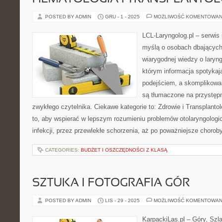
POSTED BY ADMIN
GRU - 1 - 2025
MOŻLIWOŚĆ KOMENTOWAN
LCL-Laryngolog.pl – serwis
myślą o osobach dbających 
wiarygodnej wiedzy o laryng
którym informacja spotyka
podejściem, a skomplikow
są tłumaczone na przystęp
zwykłego czytelnika. Ciekawe kategorie to: Zdrowie i Transplantol
to, aby wspierać w lepszym rozumieniu problemów otolaryngolog
infekcji, przez przewlekłe schorzenia, aż po poważniejsze chorob
CATEGORIES:
BUDŻET I OSZCZĘDNOŚCI Z KLASĄ
SZTUKA I FOTOGRAFIA GÓR
POSTED BY ADMIN
LIS - 29 - 2025
MOŻLIWOŚĆ KOMENTOWAN
KarpackiLas.pl – Góry, Szl