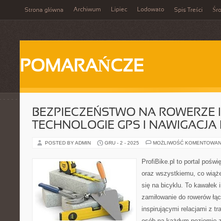
Archiwum
Lipiec
Lodowato
Strona główna
Spis Treści
Śr
POMARAŃCZE
BEZPIECZEŃSTWO NA ROWERZE I
TECHNOLOGIE GPS I NAWIGACJ
POSTED BY ADMIN
GRU - 2 - 2025
MOŻLIWOŚĆ KOMENTOWAN
ProfiBike.pl to portal pośw
oraz wszystkiemu, co wiąż
się na bicyklu. To kawałek 
zamiłowanie do rowerów łąc
inspirującymi relacjami z t
osób na każdym poziomie z