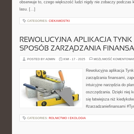
obserwuje to, czego większość ludzi nigdy nie zobaczy podczas 
lasu. […]
CATEGORIES:
CIEKAWOSTKI
REWOLUCYJNA APLIKACJA TYNK 
SPOSÓB ZARZĄDZANIA FINANSA
POSTED BY ADMIN
KWI - 17 - 2025
MOŻLIWOŚĆ KOMENTOWA
Rewolucyjna aplikacja Tyn
zarządzania finansami, za
intuicyjne narzędzia do pla
oszczędzania. Dzięki niej k
się łatwiejsza niż kiedykol
#zarzadzaniefinansami #Ty
CATEGORIES:
ROLNICTWO I EKOLOGIA