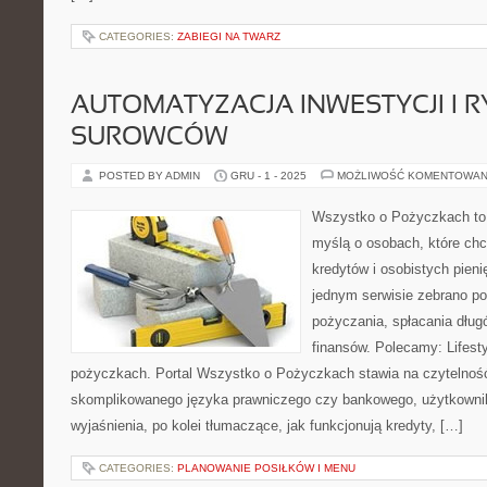
CATEGORIES:
ZABIEGI NA TWARZ
AUTOMATYZACJA INWESTYCJI I R
SUROWCÓW
POSTED BY ADMIN
GRU - 1 - 2025
MOŻLIWOŚĆ KOMENTOWAN
Wszystko o Pożyczkach to s
myślą o osobach, które chcą
kredytów i osobistych pieni
jednym serwisie zebrano p
pożyczania, spłacania dług
finansów. Polecamy: Lifest
pożyczkach. Portal Wszystko o Pożyczkach stawia na czytelnoś
skomplikowanego języka prawniczego czy bankowego, użytkownik
wyjaśnienia, po kolei tłumaczące, jak funkcjonują kredyty, […]
CATEGORIES:
PLANOWANIE POSIŁKÓW I MENU