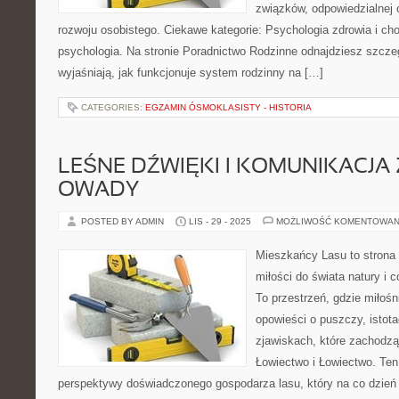
związków, odpowiedzialnej 
rozwoju osobistego. Ciekawe kategorie: Psychologia zdrowia i ch
psychologia. Na stronie Poradnictwo Rodzinne odnajdziesz szczeg
wyjaśniają, jak funkcjonuje system rodzinny na […]
CATEGORIES:
EGZAMIN ÓSMOKLASISTY - HISTORIA
LEŚNE DŹWIĘKI I KOMUNIKACJA 
OWADY
POSTED BY ADMIN
LIS - 29 - 2025
MOŻLIWOŚĆ KOMENTOWAN
Mieszkańcy Lasu to strona 
miłości do świata natury i 
To przestrzeń, gdzie miłoś
opowieści o puszczy, istota
zjawiskach, które zachodz
Łowiectwo i Łowiectwo. Ten
perspektywy doświadczonego gospodarza lasu, który na co dzień 