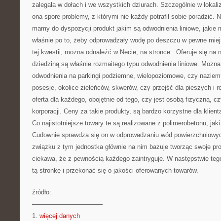
zalegała w dołach i we wszystkich dziurach. Szczególnie w lokali
ona spore problemy, z którymi nie każdy potrafił sobie poradzić.
mamy do dyspozycji produkt jakim są odwodnienia liniowe, jakie m
właśnie po to, żeby odprowadzały wodę po deszczu w pewne miej
tej kwestii, można odnaleźć w Necie, na stronce
. Oferuje się na 
dziedziną są właśnie rozmaitego typu odwodnienia liniowe. Można
odwodnienia na parkingi podziemne, wielopoziomowe, czy naziemn
posesje, okolice zieleńców, skwerów, czy przejść dla pieszych i 
oferta dla każdego, obojętnie od tego, czy jest osobą fizyczną, c
korporacji. Ceny za takie produkty, są bardzo korzystne dla klien
Co najistotniejsze towary te są realizowane z polimerobetonu, jaki 
Cudownie sprawdza się on w odprowadzaniu wód powierzchniowyc
związku z tym jednostka głównie na nim bazuje tworząc swoje prod
ciekawa, że z pewnością każdego zaintryguje. W następstwie teg
tą stronkę i przekonać się o jakości oferowanych towarów.
źródło:
———————————
1.
więcej danych