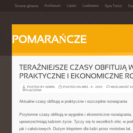
Archiwum
Lipiec
Lodowato
Strona główna
Spis Treści
Śr
POMARAŃCZE
TERAŹNIEJSZE CZASY OBFITUJĄ 
PRAKTYCZNE I EKONOMICZNE R
POSTED BY ADMIN
POSTED ON WRZ - 9 - 2025
MOŻLIWOŚĆ 
WYŁĄCZONA
Aktualne czasy obfitują w praktyczne i oszczędne rozwiązania
Przytomne czasy obfitują w wygodne i ekonomiczne rozwiązania, 
upowszechniają ludziom życie. Tyczy się to wszelkich sfer, w p
jak i całościowych. Dużym kłopotem dla ludzi przez mnóstwo lat,