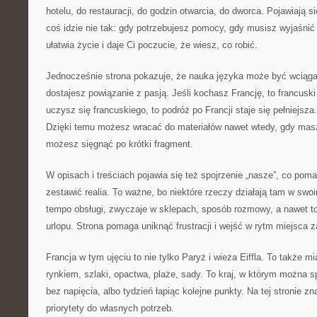
hotelu, do restauracji, do godzin otwarcia, do dworca. Pojawiają s
coś idzie nie tak: gdy potrzebujesz pomocy, gdy musisz wyjaśnić 
ułatwia życie i daje Ci poczucie, że wiesz, co robić.
Jednocześnie strona pokazuje, że nauka języka może być wciągaj
dostajesz powiązanie z pasją. Jeśli kochasz Francję, to francuski s
uczysz się francuskiego, to podróż po Francji staje się pełniejsza
Dzięki temu możesz wracać do materiałów nawet wtedy, gdy mas
możesz sięgnąć po krótki fragment.
W opisach i treściach pojawia się też spojrzenie „nasze”, co po
zestawić realia. To ważne, bo niektóre rzeczy działają tam w swoi
tempo obsługi, zwyczaje w sklepach, sposób rozmowy, a nawet to
urlopu. Strona pomaga uniknąć frustracji i wejść w rytm miejsca 
Francja w tym ujęciu to nie tylko Paryż i wieża Eiffla. To także 
rynkiem, szlaki, opactwa, plaże, sady. To kraj, w którym można s
bez napięcia, albo tydzień łapiąc kolejne punkty. Na tej stronie 
priorytety do własnych potrzeb.