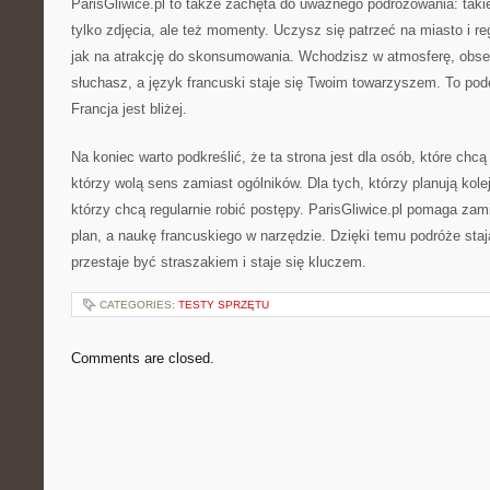
ParisGliwice.pl to także zachęta do uważnego podróżowania: taki
tylko zdjęcia, ale też momenty. Uczysz się patrzeć na miasto i re
jak na atrakcję do skonsumowania. Wchodzisz w atmosferę, obse
słuchasz, a język francuski staje się Twoim towarzyszem. To pod
Francja jest bliżej.
Na koniec warto podkreślić, że ta strona jest dla osób, które chcą
którzy wolą sens zamiast ogólników. Dla tych, którzy planują kolej
którzy chcą regularnie robić postępy. ParisGliwice.pl pomaga zam
plan, a naukę francuskiego w narzędzie. Dzięki temu podróże stają
przestaje być straszakiem i staje się kluczem.
CATEGORIES:
TESTY SPRZĘTU
Comments are closed.