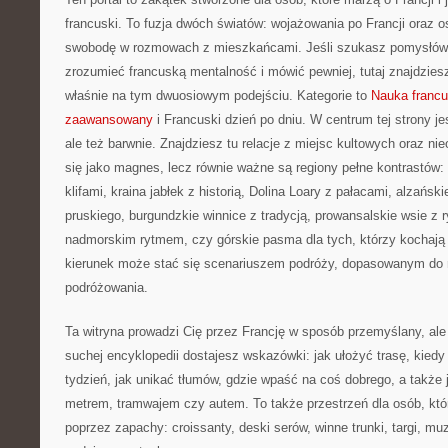
francuski. To fuzja dwóch światów: wojażowania po Francji oraz o
swobodę w rozmowach z mieszkańcami. Jeśli szukasz pomysłów 
zrozumieć francuską mentalność i mówić pewniej, tutaj znajdzie
właśnie na tym dwuosiowym podejściu. Kategorie to
Nauka francu
zaawansowany
i Francuski dzień po dniu. W centrum tej strony je
ale też barwnie. Znajdziesz tu relacje z miejsc kultowych oraz ni
się jako magnes, lecz równie ważne są regiony pełne kontrastów:
klifami, kraina jabłek z historią, Dolina Loary z pałacami, alzańs
pruskiego, burgundzkie winnice z tradycją, prowansalskie wsie z 
nadmorskim rytmem, czy górskie pasma dla tych, którzy kochają 
kierunek może stać się scenariuszem podróży, dopasowanym do na
podróżowania.
Ta witryna prowadzi Cię przez Francję w sposób przemyślany, al
suchej encyklopedii dostajesz wskazówki: jak ułożyć trasę, kied
tydzień, jak unikać tłumów, gdzie wpaść na coś dobrego, a także 
metrem, tramwajem czy autem. To także przestrzeń dla osób, kt
poprzez zapachy: croissanty, deski serów, winne trunki, targi, muz