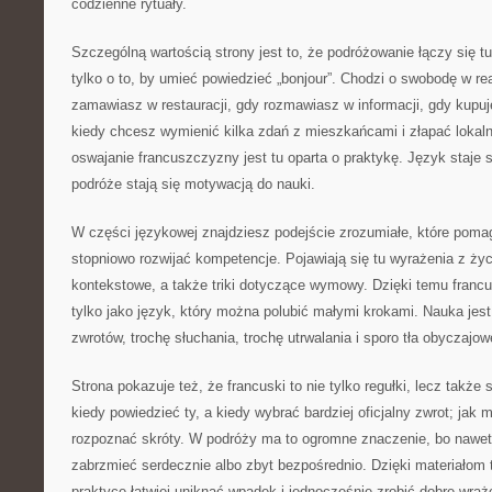
codzienne rytuały.
Szczególną wartością strony jest to, że podróżowanie łączy się t
tylko o to, by umieć powiedzieć „bonjour”. Chodzi o swobodę w re
zamawiasz w restauracji, gdy rozmawiasz w informacji, gdy kupuje
kiedy chcesz wymienić kilka zdań z mieszkańcami i złapać lokaln
oswajanie francuszczyzny jest tu oparta o praktykę. Język staje 
podróże stają się motywacją do nauki.
W części językowej znajdziesz podejście zrozumiałe, które pomag
stopniowo rozwijać kompetencje. Pojawiają się tu wyrażenia z życ
kontekstowe, a także triki dotyczące wymowy. Dzięki temu francusk
tylko jako język, który można polubić małymi krokami. Nauka jest
zwrotów, trochę słuchania, trochę utrwalania i sporo tła obyczajow
Strona pokazuje też, że francuski to nie tylko regułki, lecz także 
kiedy powiedzieć ty, a kiedy wybrać bardziej oficjalny zwrot; jak 
rozpoznać skróty. W podróży ma to ogromne znaczenie, bo nawet 
zabrzmieć serdecznie albo zbyt bezpośrednio. Dzięki materiałom
praktyce łatwiej uniknąć wpadek i jednocześnie zrobić dobre wraż