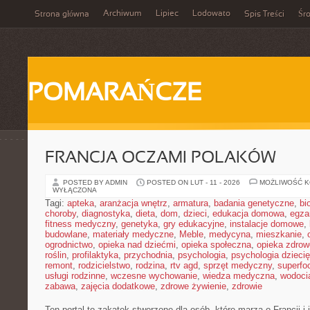
Archiwum
Lipiec
Lodowato
Strona główna
Spis Treści
Śr
POMARAŃCZE
FRANCJA OCZAMI POLAKÓW
POSTED BY ADMIN
POSTED ON LUT - 11 - 2026
MOŻLIWOŚĆ 
WYŁĄCZONA
Tagi:
apteka
,
aranżacja wnętrz
,
armatura
,
badania genetyczne
,
bi
choroby
,
diagnostyka
,
dieta
,
dom
,
dzieci
,
edukacja domowa
,
egza
fitness medyczny
,
genetyka
,
gry edukacyjne
,
instalacje domowe
,
budowlane
,
materiały medyczne
,
Meble
,
medycyna
,
mieszkanie
,
ogrodnictwo
,
opieka nad dziećmi
,
opieka społeczna
,
opieka zdrow
roślin
,
profilaktyka
,
przychodnia
,
psychologia
,
psychologia dzieci
remont
,
rodzicielstwo
,
rodzina
,
rtv agd
,
sprzęt medyczny
,
superfo
usługi rodzinne
,
wczesne wychowanie
,
wiedza medyczna
,
wodoci
zabawa
,
zajęcia dodatkowe
,
zdrowe żywienie
,
zdrowie
Ten portal to zakątek stworzone dla osób, które marzą o Francji i 