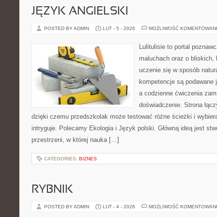
JĘZYK ANGIELSKI
POSTED BY ADMIN
LUT - 5 - 2026
MOŻLIWOŚĆ KOMENTOWAN
Lulitulisie to portal pozna
maluchach oraz o bliskich,
uczenie się w sposób natur
kompetencje są podawane j
a codzienne ćwiczenia zami
doświadczenie. Strona łącz
dzięki czemu przedszkolak może testować różne ścieżki i wybierać
intryguje. Polecamy Ekologia i Język polski. Główną ideą jest st
przestrzeni, w której nauka […]
CATEGORIES:
BIZNES
RYBNIK
POSTED BY ADMIN
LUT - 4 - 2026
MOŻLIWOŚĆ KOMENTOWAN