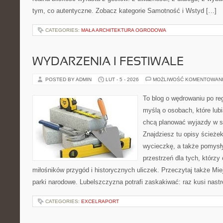
tym, co autentyczne. Zobacz kategorie Samotność i Wstyd […]
CATEGORIES:
MAŁA ARCHITEKTURA OGRODOWA
WYDARZENIA I FESTIWALE
POSTED BY ADMIN
LUT - 5 - 2026
MOŻLIWOŚĆ KOMENTOWAN
To blog o wędrowaniu po re
myślą o osobach, które lub
chcą planować wyjazdy w 
Znajdziesz tu opisy ścieżek
wycieczkę, a także pomysł
przestrzeń dla tych, którzy 
miłośników przygód i historycznych uliczek. Przeczytaj także Mie
parki narodowe. Lubelszczyzna potrafi zaskakiwać: raz kusi nast
CATEGORIES:
EXCELRAPORT