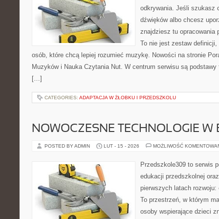
odkrywania. Jeśli szukasz c
dźwięków albo chcesz upo
znajdziesz tu opracowania 
To nie jest zestaw definicji
osób, które chcą lepiej rozumieć muzykę. Nowości na stronie Po
Muzyków i Nauka Czytania Nut. W centrum serwisu są podstawy te
[…]
CATEGORIES:
ADAPTACJA W ŻŁOBKU I PRZEDSZKOLU
NOWOCZESNE TECHNOLOGIE W 
POSTED BY ADMIN
LUT - 15 - 2026
MOŻLIWOŚĆ KOMENTOWA
Przedszkole309 to serwis p
edukacji przedszkolnej ora
pierwszych latach rozwoju:
To przestrzeń, w którym ma
osoby wspierające dzieci z