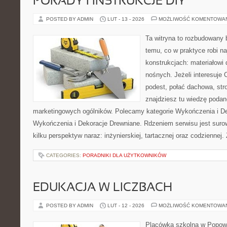
PORADY I INSTRUKCJE DIY
POSTED BY ADMIN
LUT - 13 - 2026
MOŻLIWOŚĆ KOMENTOWA
Ta witryna to rozbudowany
temu, co w praktyce robi n
konstrukcjach: materiałow
nośnych. Jeżeli interesuje
podest, połać dachowa, stro
znajdziesz tu wiedzę poda
marketingowych ogólników. Polecamy kategorie Wykończenia i De
Wykończenia i Dekoracje Drewniane. Rdzeniem serwisu jest suro
kilku perspektyw naraz: inżynierskiej, tartacznej oraz codziennej.
CATEGORIES:
PORADNIKI DLA UŻYTKOWNIKÓW
EDUKACJA W LICZBACH
POSTED BY ADMIN
LUT - 12 - 2026
MOŻLIWOŚĆ KOMENTOWA
Placówka szkolna w Popowi