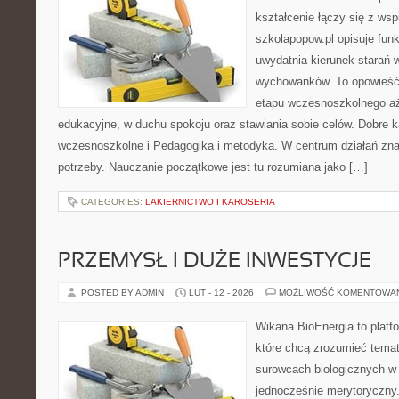
kształcenie łączy się z wsp
szkolapopow.pl opisuje fun
uwydatnia kierunek starań
wychowanków. To opowieść
etapu wczesnoszkolnego aż
edukacyjne, w duchu spokoju oraz stawiania sobie celów. Dobre k
wczesnoszkolne i Pedagogika i metodyka. W centrum działań znaj
potrzeby. Nauczanie początkowe jest tu rozumiana jako […]
CATEGORIES:
LAKIERNICTWO I KAROSERIA
PRZEMYSŁ I DUŻE INWESTYCJE
POSTED BY ADMIN
LUT - 12 - 2026
MOŻLIWOŚĆ KOMENTOWA
Wikana BioEnergia to platf
które chcą zrozumieć temat 
surowcach biologicznych w
jednocześnie merytoryczny.