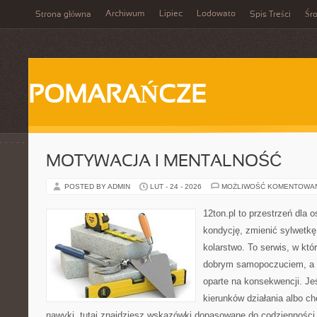
Archiwum
Lipiec
Lodowato
Strona główna
Spis Treści
Śr
POMARAŃCZE
MOTYWACJA I MENTALNOŚĆ
POSTED BY ADMIN
LUT - 24 - 2026
MOŻLIWOŚĆ KOMENTOWA
12ton.pl to przestrzeń dla 
kondycję, zmienić sylwetkę
kolarstwo. To serwis, w któ
dobrym samopoczuciem, a p
oparte na konsekwencji. J
kierunków działania albo 
nawyki, tutaj znajdziesz wskazówki dopasowane do codzienności, 