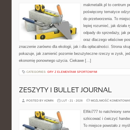
makmetalik.pl to centrum 
poświęcony tematyce odzys
do przetworzenia. To miejsc
lepiej rozumieć, jak działa 
odpady do sprzedaży, jak pr
oraz dlaczego właściwe po
znaczenie zarówno dla ekologii, jak i dla opłacalności. Strona sku
pokazuje, jak zamienić pozornie bezużyteczne rzeczy w zysk, je
ekonomię ponownego użycia. Ciekawe […]
CATEGORIES:
GRY Z ELEMENTAMI SPORTOWYMI
ZESZYTY I BULLET JOURNAL
POSTED BY ADMIN
LUT - 21 - 2026
MOŻLIWOŚĆ KOMENTOWA
Elfiki777 to natchniony ser
szkicować i ćwiczyć handw
To miejsce powstało z myśl