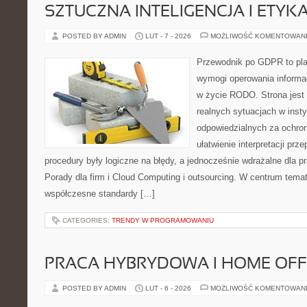
SZTUCZNA INTELIGENCJA I ETYK
POSTED BY ADMIN
LUT - 7 - 2026
MOŻLIWOŚĆ KOMENTOWAN
Przewodnik po GDPR to plat
wymogi operowania informa
w życie RODO. Strona jest
realnych sytuacjach w inst
odpowiedzialnych za ochron
ułatwienie interpretacji prz
procedury były logiczne na błędy, a jednocześnie wdrażalne dla 
Porady dla firm i Cloud Computing i outsourcing. W centrum temat
współczesne standardy […]
CATEGORIES:
TRENDY W PROGRAMOWANIU
PRACA HYBRYDOWA I HOME OFF
POSTED BY ADMIN
LUT - 6 - 2026
MOŻLIWOŚĆ KOMENTOWAN