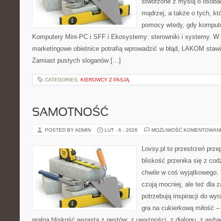
stworzone z myślą o osoba
mądrzej, a także o tych, kt
pomocy wtedy, gdy komputer
Komputery Mini-PC i SFF i Ekosystemy: sterowniki i systemy. W 
marketingowe obietnice potrafią wprowadzić w błąd, LAKOM stawi
Zamiast pustych sloganów […]
CATEGORIES:
KIEROWCY Z PASJĄ
SAMOTNOŚĆ
POSTED BY ADMIN
LUT - 6 - 2026
MOŻLIWOŚĆ KOMENTOWAN
Lovsy.pl to przestrzeń prze
bliskość przenika się z cod
chwile w coś wyjątkowego. T
czują mocniej, ale też dla 
potrzebują inspiracji do wy
gra na cukierkową miłość –
realna bliskość wyrasta z gestów: z uważności, z dialogu, z wyb