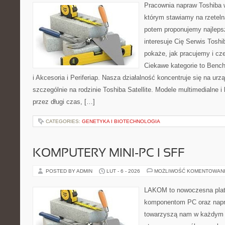
Pracownia napraw Toshiba 
którym stawiamy na rzeteln
potem proponujemy najlepsz
interesuje Cię Serwis Toshi
pokaże, jak pracujemy i c
Ciekawe kategorie to Bench
i Akcesoria i Periferiap. Nasza działalność koncentruje się na ur
szczególnie na rodzinie Toshiba Satellite. Modele multimedialne i
przez długi czas, […]
CATEGORIES:
GENETYKA I BIOTECHNOLOGIA
KOMPUTERY MINI-PC I SFF
POSTED BY ADMIN
LUT - 6 - 2026
MOŻLIWOŚĆ KOMENTOWAN
LAKOM to nowoczesna plat
komponentom PC oraz napr
towarzyszą nam w każdym t