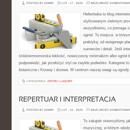
POSTED BY ADMIN
LUT - 17 - 2026
MOŻLIWOŚĆ KOMENTOWA
Hellerówka to blog interne
stylizowanym zielonym prz
wszystkiemu, co pomaga z
ogród. To miejsce, w który
praktyką: od wstępnego pla
surowców i detali. Jeśli int
śródziemnomorska lekkość, nowoczesny minimalizm albo ogród ba
podpowiedzi, jak przełożyć styl na zwykłe podwórko. Kategorie to
botaniczne i Krzewy i drzewa. W centrum naszej uwagi są ogrody
CATEGORIES:
ZATOKI I LAGUNY
REPERTUAR I INTERPRETACJA
POSTED BY ADMIN
LUT - 16 - 2026
MOŻLIWOŚĆ KOMENTOWA
To zakątek stworzyliśmy ja
muzycznej, w którym wiedza