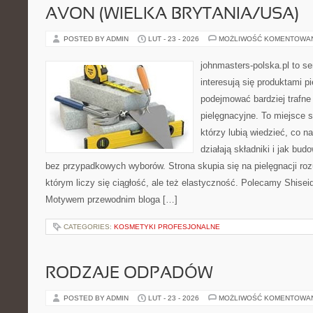
AVON (WIELKA BRYTANIA/USA)
POSTED BY ADMIN
LUT - 23 - 2026
MOŻLIWOŚĆ KOMENTOWA
johnmasters-polska.pl to se
interesują się produktami p
podejmować bardziej trafn
pielęgnacyjne. To miejsce 
którzy lubią wiedzieć, co na
działają składniki i jak bu
bez przypadkowych wyborów. Strona skupia się na pielęgnacji ro
którym liczy się ciągłość, ale też elastyczność. Polecamy Shisei
Motywem przewodnim bloga […]
CATEGORIES:
KOSMETYKI PROFESJONALNE
RODZAJE ODPADÓW
POSTED BY ADMIN
LUT - 23 - 2026
MOŻLIWOŚĆ KOMENTOWA