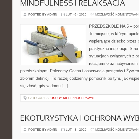
MINDFULNESS I RELAKSACJA
POSTED BY ADMIN
LUT - 9 - 2026
MOŻLIWOŚĆ KOMENTOWAN
PRZEDSZKOLE NA 5 – porta
To miejsce, w którym opie
wspierające dziecko przez 
praktyczne inspiracje. Stro
sytuacjach związanych z o
relacjami oraz nabywaniem
przedszkolnym. Polecamy Ocena i obserwacja postępów i Żywienie 
zbiorem definicji. To raczej codzienny pomocnik po tym, jak wspi
się złość, gdy w domu […]
CATEGORIES:
OSOBY NIEPEŁNOSPRAWNE
EKOTURYSTYKA I OCHRONA WY
POSTED BY ADMIN
LUT - 8 - 2026
MOŻLIWOŚĆ KOMENTOWAN