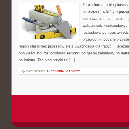
Ta platforma to blog turys
przestrzeń, w którym porzą
poznawanie miast i okolic.
wskazówek, weekendowych 
rozbudowanych tras zwiedza
przewodniki podane przystę
region śląski bez przesady, ale z uważnością dla tradycji i teraźn
opowieści stoi różnorodność regionu: od gęstej zabudowy po natura
po kulturę. Ten blog przybliża […]
CATEGORIES:
AKCESORIA I GADŻETY