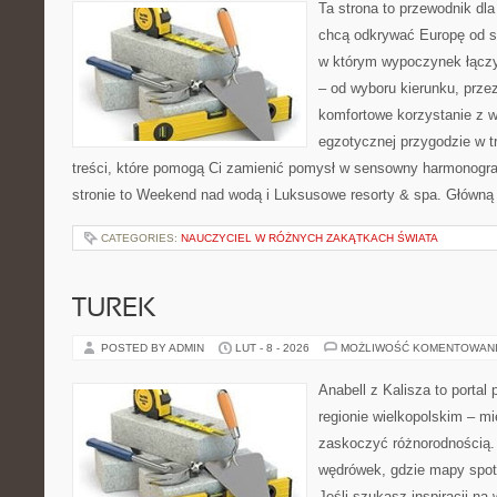
Ta strona to przewodnik dla
chcą odkrywać Europę od s
w którym wypoczynek łączy
– od wyboru kierunku, prze
komfortowe korzystanie z w
egzotycznej przygodzie w tr
treści, które pomogą Ci zamienić pomysł w sensowny harmonogr
stronie to Weekend nad wodą i Luksusowe resorty & spa. Główną
CATEGORIES:
NAUCZYCIEL W RÓŻNYCH ZAKĄTKACH ŚWIATA
TUREK
POSTED BY ADMIN
LUT - 8 - 2026
MOŻLIWOŚĆ KOMENTOWAN
Anabell z Kalisza to portal
regionie wielkopolskim – mie
zaskoczyć różnorodnością. 
wędrówek, gdzie mapy spot
Jeśli szukasz inspiracji na