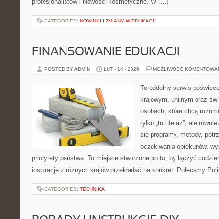
profesjonalistów i Nowości kosmetyczne. W […]
CATEGORIES:
NOWINKI I ZMIANY W EDUKACJI
FINANSOWANIE EDUKACJI
POSTED BY ADMIN
LUT - 14 - 2026
MOŻLIWOŚĆ KOMENTOWA
To oddolny serwis poświęco
krajowym, unijnym oraz św
osobach, które chcą rozumie
tylko „tu i teraz”, ale równ
się programy, metody, potrz
oczekiwania opiekunów, w
priorytety państwa. To miejsce stworzone po to, by łączyć codzie
inspiracje z różnych krajów przekładać na konkret. Polecamy Pol
CATEGORIES:
TECHNIKA