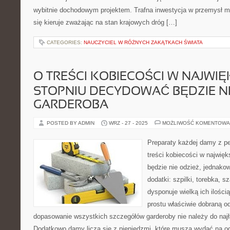
wybitnie dochodowym projektem. Trafna inwestycja w przemysł m
się kieruje zważając na stan krajowych dróg […]
CATEGORIES:
NAUCZYCIEL W RÓŻNYCH ZAKĄTKACH ŚWIATA
O TREŚCI KOBIECOŚCI W NAJWI
STOPNIU DECYDOWAĆ BĘDZIE N
GARDEROBA
POSTED BY ADMIN
WRZ - 27 - 2025
MOŻLIWOŚĆ KOMENTOWA
Preparaty każdej damy z p
treści kobiecości w najwi
będzie nie odzież, jednak
dodatki: szpilki, torebka, sz
dysponuje wielką ich ilości
prostu właściwie dobraną od
dopasowanie wszystkich szczegółów garderoby nie należy do najł
Dodatkowo damy liczą się z pieniędzmi, które muszą wydać na od