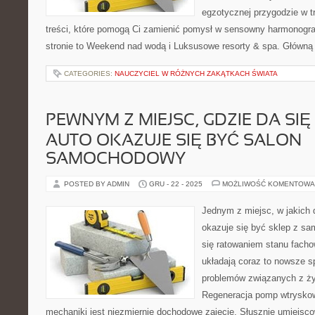
egzotycznej przygodzie w tr
treści, które pomogą Ci zamienić pomysł w sensowny harmonogr
stronie to Weekend nad wodą i Luksusowe resorty & spa. Główną
CATEGORIES:
NAUCZYCIEL W RÓŻNYCH ZAKĄTKACH ŚWIATA
PEWNYM Z MIEJSC, GDZIE DA SI
AUTO OKAZUJE SIĘ BYĆ SALON
SAMOCHODOWY
POSTED BY ADMIN
GRU - 22 - 2025
MOŻLIWOŚĆ KOMENTOWA
Jednym z miejsc, w jakich
okazuje się być sklep z s
się ratowaniem stanu facho
układają coraz to nowsze 
problemów związanych z ży
Regeneracja pomp wtryskow
mechaniki jest niezmiernie dochodowe zajęcie. Słusznie umiejsco