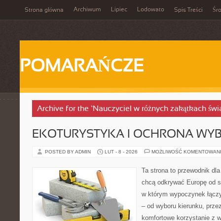
Archiwum
Lipiec
Lodowato
Strona główna
Spis Treści
Śr
POMARAŃCZE
Archive for the ‘Nauczyciel w różnych zakątkach świ
EKOTURYSTYKA I OCHRONA WY
POSTED BY ADMIN
LUT - 8 - 2026
MOŻLIWOŚĆ KOMENTOWAN
Ta strona to przewodnik dla
chcą odkrywać Europę od s
w którym wypoczynek łączy
– od wyboru kierunku, prze
komfortowe korzystanie z w