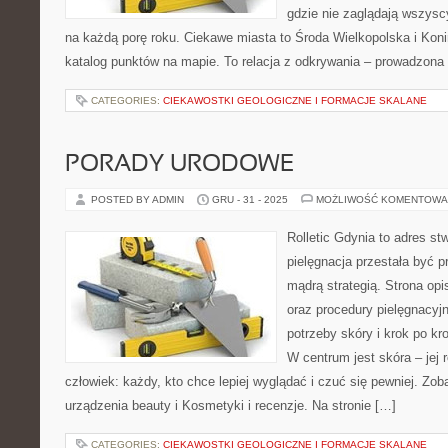
gdzie nie zaglądają wszysc
na każdą porę roku. Ciekawe miasta to Środa Wielkopolska i Konin
katalog punktów na mapie. To relacja z odkrywania – prowadzona 
CATEGORIES:
CIEKAWOSTKI GEOLOGICZNE I FORMACJE SKALANE
PORADY URODOWE
POSTED BY ADMIN
GRU - 31 - 2025
MOŻLIWOŚĆ KOMENTOWA
Rolletic Gdynia to adres s
pielęgnacja przestała być p
mądrą strategią. Strona opi
oraz procedury pielęgnacyj
potrzeby skóry i krok po k
W centrum jest skóra – jej 
człowiek: każdy, kto chce lepiej wyglądać i czuć się pewniej. Zo
urządzenia beauty i Kosmetyki i recenzje. Na stronie […]
CATEGORIES:
CIEKAWOSTKI GEOLOGICZNE I FORMACJE SKALANE