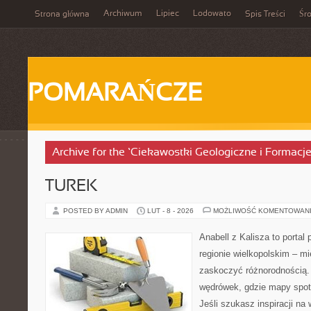
Archiwum
Lipiec
Lodowato
Strona główna
Spis Treści
Śr
POMARAŃCZE
Archive for the ‘Ciekawostki Geologiczne i Formacj
TUREK
POSTED BY ADMIN
LUT - 8 - 2026
MOŻLIWOŚĆ KOMENTOWAN
Anabell z Kalisza to portal
regionie wielkopolskim – mie
zaskoczyć różnorodnością. 
wędrówek, gdzie mapy spot
Jeśli szukasz inspiracji na