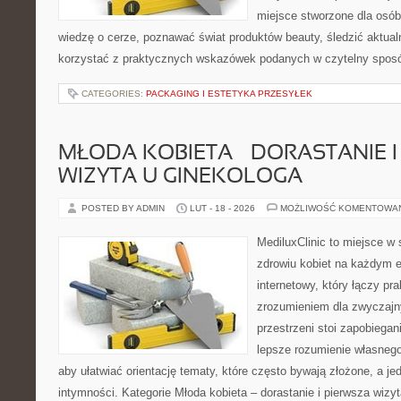
miejsce stworzone dla osób
wiedzę o cerze, poznawać świat produktów beauty, śledzić aktualn
korzystać z praktycznych wskazówek podanych w czytelny sposó
CATEGORIES:
PACKAGING I ESTETYKA PRZESYŁEK
MŁODA KOBIETA – DORASTANIE I
WIZYTA U GINEKOLOGA
POSTED BY ADMIN
LUT - 18 - 2026
MOŻLIWOŚĆ KOMENTOWA
MediluxClinic to miejsce w 
zdrowiu kobiet na każdym e
internetowy, który łączy pr
zrozumieniem dla zwyczajn
przestrzeni stoi zapobiega
lepsze rozumienie własnego
aby ułatwiać orientację tematy, które często bywają złożone, a j
intymności. Kategorie Młoda kobieta – dorastanie i pierwsza wizyt