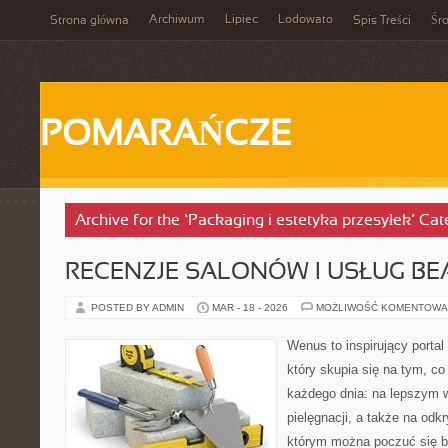
Archiwum
Lipiec
Lodowato
Strona główna
Spis Treści
Śr
POMARAŃCZE
Archive for the ‘Packaging i estetyka przesyłek’ Ca
RECENZJE SALONÓW I USŁUG BE
POSTED BY ADMIN
MAR - 18 - 2026
MOŻLIWOŚĆ KOMENTOWA
Wenus to inspirujący portal
który skupia się na tym, co
każdego dnia: na lepszym w
pielęgnacji, a także na odk
którym można poczuć się ba