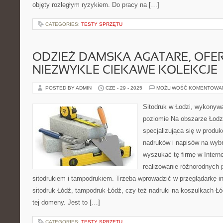
objęty rozległym ryzykiem. Do pracy na […]
CATEGORIES:
TESTY SPRZĘTU
ODZIEŻ DAMSKA AGATARE, OFE
NIEZWYKLE CIEKAWE KOLEKCJE
POSTED BY ADMIN
CZE - 29 - 2025
MOŻLIWOŚĆ KOMENTOWA
Sitodruk w Łodzi, wykonyw
poziomie Na obszarze Łodzi
specjalizująca się w produ
nadruków i napisów na wyb
wyszukać tę firmę w Interne
realizowanie różnorodnych 
sitodrukiem i tampodrukiem. Trzeba wprowadzić w przeglądarkę int
sitodruk Łódź, tampodruk Łódź, czy też nadruki na koszulkach Łód
tej domeny. Jest to […]
CATEGORIES:
TESTY SPRZĘTU