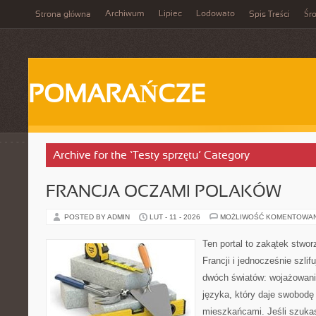
Archiwum
Lipiec
Lodowato
Strona główna
Spis Treści
Śr
POMARAŃCZE
Archive for the ‘Testy sprzętu’ Category
FRANCJA OCZAMI POLAKÓW
POSTED BY ADMIN
LUT - 11 - 2026
MOŻLIWOŚĆ KOMENTOWA
Ten portal to zakątek stwor
Francji i jednocześnie szlif
dwóch światów: wojażowania
języka, który daje swobod
mieszkańcami. Jeśli szuka