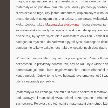
magią, a stają się praktyczną umiejętnością. To baza wiedzy dla 
matematykę od podstaw, oraz dla tych, którzy potrzebują powtórk
Niezależnie od tego, czy jesteś kursantem, wspierającym w nauc
prostu dorosłym uczącym się, znajdziesz tu sensowne wskazówki
kroku. Zobacz także
Matematyka stosowana
i Teoria sterowania.
że matematyka to nie tylko regułki do wykucia, ale spójny system
pisane tak, by łączyć wyczucie z warsztatem obliczeń. Zamiast u
zachęca do myślenia, do zadawania pytań typu: dlaczego to dział
pomaga nie tylko w szkole, lecz także w codziennych decyzjach, 
W treściach nacisk kładziony jest na przystępność. Pojęcia tłu
bezpośredni, a przykłady dobrane tak, aby od razu było widać s
potraktować jak krótki kurs: najpierw kontekst, potem własności, 
końcu wnioski. Dzięki temu łatwo budować systematyczność i wr
gdy są naprawdę potrzebne.
„Matematyka dla każdego” obejmuje szerokie spektrum tematów:
podstawowych i manipulacji wyrażeniami, przez rysunek i własności
zachowanie. Pojawiają się też wątki z matematyki dyskretnej, któr