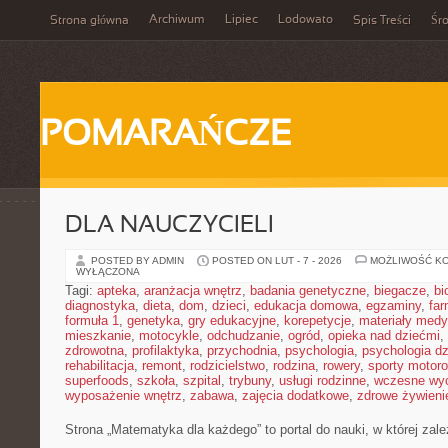
Archiwum
Lipiec
Lodowato
Strona główna
Spis Treści
Śr
POMARAŃCZE
DLA NAUCZYCIELI
POSTED BY ADMIN
POSTED ON LUT - 7 - 2026
MOŻLIWOŚĆ K
WYŁĄCZONA
Tagi:
apteka
,
aranżacja wnętrz
,
badania genetyczne
,
biegacze
,
bi
diagnostyka
,
dieta
,
dom
,
dzieci
,
edukacja domowa
,
egzaminy
,
far
formuła 1
,
genetyka
,
gry edukacyjne
,
korepetycje
,
materiały med
mieszkanie
,
motocykle
,
odchudzanie
,
ogród
,
opieka nad dziećmi
,
zdrowotna
,
profilaktyka
,
przychodnia
,
psychologia
,
psychologia dz
rehabilitacja
,
remont
,
rodzicielstwo
,
rodzina
,
rowery
,
sporty motor
superfoods
,
szkoła
,
szpital
,
trybuny
,
usługi rodzinne
,
wczesne wy
wyposażenie wnętrz
,
zabawa
,
zajęcia dodatkowe
,
zdrowe żywieni
Strona „Matematyka dla każdego” to portal do nauki, w której zal