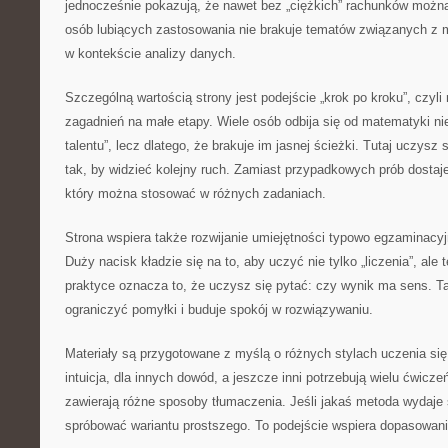
jednocześnie pokazują, że nawet bez „ciężkich” rachunków można
osób lubiących zastosowania nie brakuje tematów związanych z
w kontekście analizy danych.
Szczególną wartością strony jest podejście „krok po kroku”, czyli 
zagadnień na małe etapy. Wiele osób odbija się od matematyki nie
talentu”, lecz dlatego, że brakuje im jasnej ścieżki. Tutaj uczysz 
tak, by widzieć kolejny ruch. Zamiast przypadkowych prób dostaj
który można stosować w różnych zadaniach.
Strona wspiera także rozwijanie umiejętności typowo egzaminacy
Duży nacisk kładzie się na to, aby uczyć nie tylko „liczenia”, ale
praktyce oznacza to, że uczysz się pytać: czy wynik ma sens. T
ograniczyć pomyłki i buduje spokój w rozwiązywaniu.
Materiały są przygotowane z myślą o różnych stylach uczenia się
intuicja, dla innych dowód, a jeszcze inni potrzebują wielu ćwicze
zawierają różne sposoby tłumaczenia. Jeśli jakaś metoda wydaje 
spróbować wariantu prostszego. To podejście wspiera dopasowani