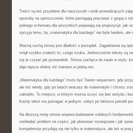
Treści są też przydatne dla nauczycieli i osób prowadzących zaj
sposoby na uproszczenie, które pomagają pracować z grupą o ró
jednego schematu dla wszystkich pojawiają się propozycje: jak uc
sprzyja temu, by „matematyka dla każdego” nie była hasłem, ale r
Ważną cechą strony jest dbałość o porządek. Zagadnienia są opi
mógł szybko znaleźć to, czego szuka. Jednocześnie teksty są na
się je czytać jak przewodnik. Strona zachęca do nauki w stylu: kr
daje lepsze efekty niż maraton w jedną noc.
„Matematyka dla każdego” może być Twoim wsparciem, gdy przyg
ale też wtedy, gdy po latach wracasz do matematyki i chcesz zro
zabrakło. To miejsce, w którym można uczyć się bez wstydu i bez 
Każdy tekst ma pomagać w jednym: żebyś po lekturze potrafił po
Na dłuższą metę strona wspiera budowanie solidnych fundamentó
rozkładać problem na części, jak planować rozwiązanie i jak spr
kompetencje przydają się nie tylko w matematyce, ale też w pracy