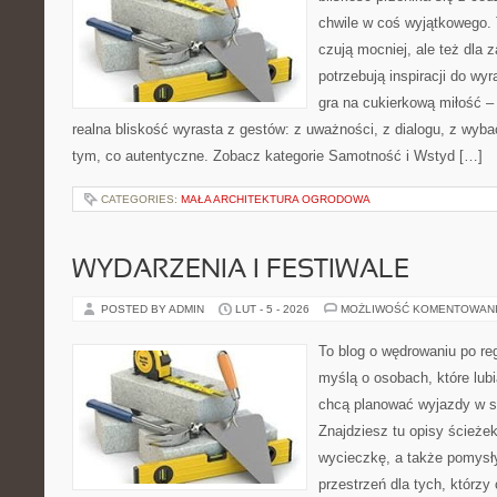
chwile w coś wyjątkowego. T
czują mocniej, ale też dla 
potrzebują inspiracji do wy
gra na cukierkową miłość –
realna bliskość wyrasta z gestów: z uważności, z dialogu, z wyb
tym, co autentyczne. Zobacz kategorie Samotność i Wstyd […]
CATEGORIES:
MAŁA ARCHITEKTURA OGRODOWA
WYDARZENIA I FESTIWALE
POSTED BY ADMIN
LUT - 5 - 2026
MOŻLIWOŚĆ KOMENTOWAN
To blog o wędrowaniu po re
myślą o osobach, które lub
chcą planować wyjazdy w 
Znajdziesz tu opisy ścieżek
wycieczkę, a także pomysł
przestrzeń dla tych, którzy 