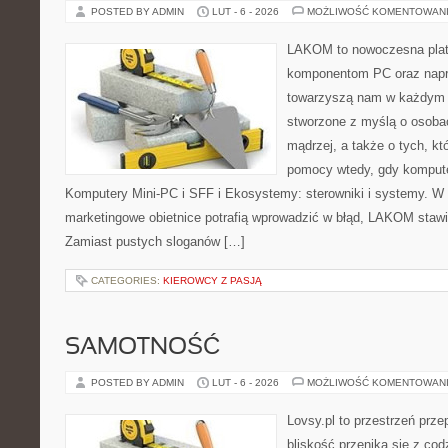
POSTED BY ADMIN
LUT - 6 - 2026
MOŻLIWOŚĆ KOMENTOWAN
LAKOM to nowoczesna plat
komponentom PC oraz napr
towarzyszą nam w każdym t
stworzone z myślą o osoba
mądrzej, a także o tych, kt
pomocy wtedy, gdy komputer
Komputery Mini-PC i SFF i Ekosystemy: sterowniki i systemy. W 
marketingowe obietnice potrafią wprowadzić w błąd, LAKOM stawi
Zamiast pustych sloganów […]
CATEGORIES:
KIEROWCY Z PASJĄ
SAMOTNOŚĆ
POSTED BY ADMIN
LUT - 6 - 2026
MOŻLIWOŚĆ KOMENTOWAN
Lovsy.pl to przestrzeń prze
bliskość przenika się z cod