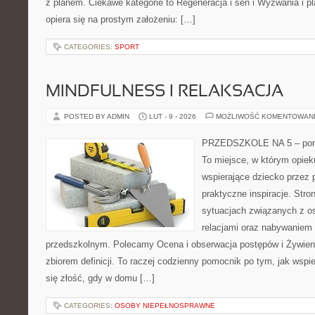
z planem. Ciekawe kategorie to Regeneracja i sen i Wyzwania i pla
opiera się na prostym założeniu: […]
CATEGORIES:
SPORT
MINDFULNESS I RELAKSACJA
POSTED BY ADMIN
LUT - 9 - 2026
MOŻLIWOŚĆ KOMENTOWAN
PRZEDSZKOLE NA 5 – porta
To miejsce, w którym opie
wspierające dziecko przez 
praktyczne inspiracje. Stro
sytuacjach związanych z o
relacjami oraz nabywaniem
przedszkolnym. Polecamy Ocena i obserwacja postępów i Żywienie 
zbiorem definicji. To raczej codzienny pomocnik po tym, jak wspi
się złość, gdy w domu […]
CATEGORIES:
OSOBY NIEPEŁNOSPRAWNE