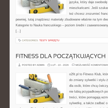
języka, który daje swobod
mieszkańcami. Jeśli szuka
też chcesz zrozumieć fran
pewniej, tutaj znajdziesz materiały zbudowane właśnie na tym d
Kategorie to Nauka francuskiego – poziom średni i zaawansowany 
[…]
CATEGORIES:
TESTY SPRZĘTU
FITNESS DLA POCZĄTKUJĄCYCH
POSTED BY ADMIN
LUT - 10 - 2026
MOŻLIWOŚĆ KOMENTOWA
o2fit.pl to Fitness Klub, k
do zmiany sylwetki i stylu 
dla osób, które chcą ćwicz
nie lubią przypadkowych po
treści, które pomagają wzm
sylwetkę, a także zadbać o 