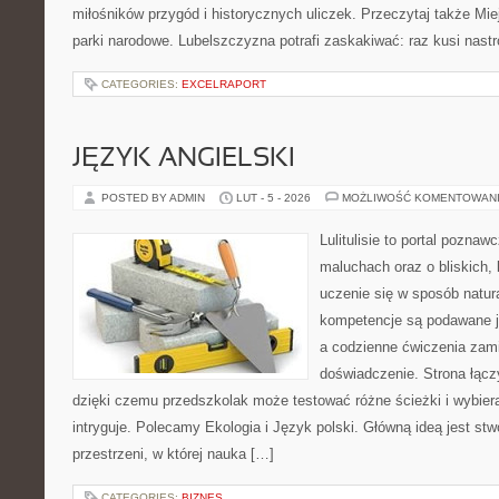
miłośników przygód i historycznych uliczek. Przeczytaj także Mie
parki narodowe. Lubelszczyzna potrafi zaskakiwać: raz kusi nast
CATEGORIES:
EXCELRAPORT
JĘZYK ANGIELSKI
POSTED BY ADMIN
LUT - 5 - 2026
MOŻLIWOŚĆ KOMENTOWAN
Lulitulisie to portal pozna
maluchach oraz o bliskich,
uczenie się w sposób natur
kompetencje są podawane j
a codzienne ćwiczenia zami
doświadczenie. Strona łącz
dzięki czemu przedszkolak może testować różne ścieżki i wybierać
intryguje. Polecamy Ekologia i Język polski. Główną ideą jest st
przestrzeni, w której nauka […]
CATEGORIES:
BIZNES