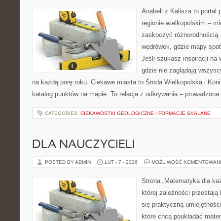
Anabell z Kalisza to portal
regionie wielkopolskim – mie
zaskoczyć różnorodnością. 
wędrówek, gdzie mapy spot
Jeśli szukasz inspiracji na
gdzie nie zaglądają wszysc
na każdą porę roku. Ciekawe miasta to Środa Wielkopolska i Konin
katalog punktów na mapie. To relacja z odkrywania – prowadzona 
CATEGORIES:
CIEKAWOSTKI GEOLOGICZNE I FORMACJE SKALANE
DLA NAUCZYCIELI
POSTED BY ADMIN
LUT - 7 - 2026
MOŻLIWOŚĆ KOMENTOWAN
Strona „Matematyka dla każ
której zależności przestają
się praktyczną umiejętnośc
które chcą poukładać mate