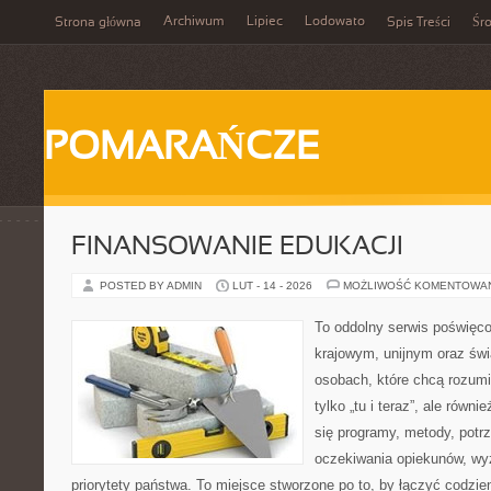
Archiwum
Lipiec
Lodowato
Strona główna
Spis Treści
Śr
POMARAŃCZE
FINANSOWANIE EDUKACJI
POSTED BY ADMIN
LUT - 14 - 2026
MOŻLIWOŚĆ KOMENTOWA
To oddolny serwis poświęco
krajowym, unijnym oraz św
osobach, które chcą rozumie
tylko „tu i teraz”, ale równ
się programy, metody, potrz
oczekiwania opiekunów, w
priorytety państwa. To miejsce stworzone po to, by łączyć codzie