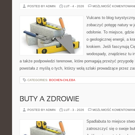
POSTED BY ADMIN
LUT - 4 - 2026
MOŻLIWOŚĆ KOMENTOWAN
Vulcans to blog turystyczny
zobaczyć potęgę natury w je
odsłonie. To miejsce, gdzie
o geologicznej energii, a k
krokiem. Jeśli fascynują Ci
wodospady, znajdziesz tu in
a także podpowiedzi terenowe, które pomagają przeżyć przygodę 
powstała z myślą o tych, którzy wolą szlaki prowadzące przez zas
CATEGORIES:
BOCHEN-CHLEBA
BUTY A ZDROWIE
POSTED BY ADMIN
LUT - 3 - 2026
MOŻLIWOŚĆ KOMENTOWAN
Spadlabuta to miejsce stwo
zatroszczyć się o swoje bu