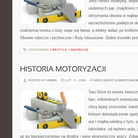
Jeśli cenisz estetykę, dopa
ulubionych par, znajdziesz
utrzymania obuwia w najlep
wszechstronne podejście do
codzienna troska o buty staje się łatwa, a efekty widać po krótkim
Obuwie robocze i techniczne i Buty luksusowe. Dobre trzewiki potr
CATEGORIES:
LIFESTYLE I INSPIRACJE
HISTORIA MOTORYZACJI
POSTED BY ADMIN
LUT - 3 - 2026
MOŻLIWOŚĆ KOMENTOWAN
Taxi Drive to serwis tworz
taxi, miłośnikach motoryzac
chcą lepiej zrozumieć świa
którym doświadczenie spot
aut i mądrą wiedzą o tym, 
taksówka: od wyboru auta, 
aż po bezpieczeństwo na drodze i sens ekonomiczny pracy. Zoba