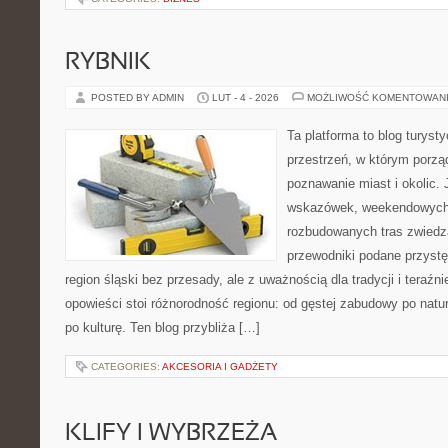
RYBNIK
POSTED BY ADMIN
LUT - 4 - 2026
MOŻLIWOŚĆ KOMENTOWAN
Ta platforma to blog turys
przestrzeń, w którym porzą
poznawanie miast i okolic.
wskazówek, weekendowych 
rozbudowanych tras zwiedza
przewodniki podane przystę
region śląski bez przesady, ale z uważnością dla tradycji i teraźn
opowieści stoi różnorodność regionu: od gęstej zabudowy po natura
po kulturę. Ten blog przybliża […]
CATEGORIES:
AKCESORIA I GADŻETY
KLIFY I WYBRZEŻA