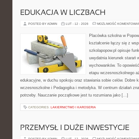
EDUKACJA W LICZBACH
POSTED BY ADMIN
LUT - 12 - 2026
MOŻLIWOŚĆ KOMENTOWA
Placówka szkolna w Popowi
kształcenie łączy się z wsp
szkolapopow.pl opisuje fun
uwydatnia kierunek starań
wychowanków. To opowieść
etapu wczesnoszkolnego aż
edukacyjne, w duchu spokoju oraz stawiania sobie celów. Dobre k
wczesnoszkolne i Pedagogika i metodyka. W centrum działań znaj
potrzeby. Nauczanie początkowe jest tu rozumiana jako […]
CATEGORIES:
LAKIERNICTWO I KAROSERIA
PRZEMYSŁ I DUŻE INWESTYCJE
POSTED BY ADMIN
LUT - 12 - 2026
MOŻLIWOŚĆ KOMENTOWA