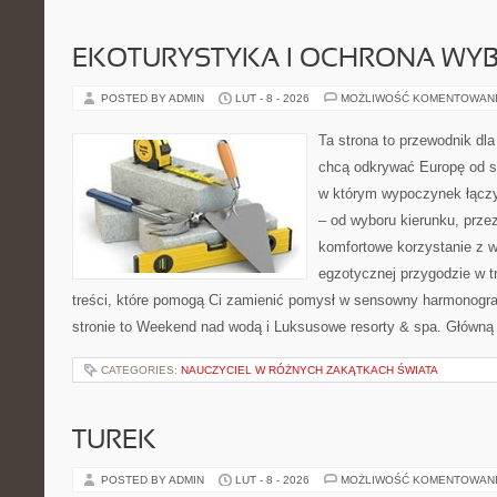
EKOTURYSTYKA I OCHRONA WY
POSTED BY ADMIN
LUT - 8 - 2026
MOŻLIWOŚĆ KOMENTOWAN
Ta strona to przewodnik dla
chcą odkrywać Europę od s
w którym wypoczynek łączy
– od wyboru kierunku, prze
komfortowe korzystanie z w
egzotycznej przygodzie w tr
treści, które pomogą Ci zamienić pomysł w sensowny harmonogr
stronie to Weekend nad wodą i Luksusowe resorty & spa. Główną
CATEGORIES:
NAUCZYCIEL W RÓŻNYCH ZAKĄTKACH ŚWIATA
TUREK
POSTED BY ADMIN
LUT - 8 - 2026
MOŻLIWOŚĆ KOMENTOWAN