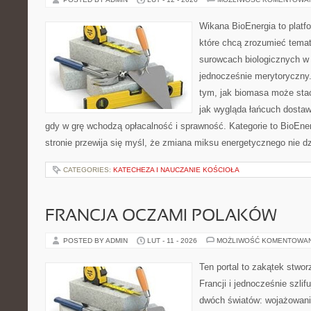
Wikana BioEnergia to platf
które chcą zrozumieć temat 
surowcach biologicznych w
jednocześnie merytoryczny.
tym, jak biomasa może stać
jak wygląda łańcuch dostaw
gdy w grę wchodzą opłacalność i sprawność. Kategorie to BioEner
stronie przewija się myśl, że zmiana miksu energetycznego nie dz
CATEGORIES:
KATECHEZA I NAUCZANIE KOŚCIOŁA
FRANCJA OCZAMI POLAKÓW
POSTED BY ADMIN
LUT - 11 - 2026
MOŻLIWOŚĆ KOMENTOWA
Ten portal to zakątek stwor
Francji i jednocześnie szlif
dwóch światów: wojażowania