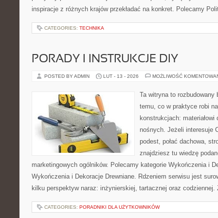
inspiracje z różnych krajów przekładać na konkret. Polecamy Pol
CATEGORIES:
TECHNIKA
PORADY I INSTRUKCJE DIY
POSTED BY ADMIN
LUT - 13 - 2026
MOŻLIWOŚĆ KOMENTOWA
Ta witryna to rozbudowany
temu, co w praktyce robi n
konstrukcjach: materiałow
nośnych. Jeżeli interesuje
podest, połać dachowa, stro
znajdziesz tu wiedzę poda
marketingowych ogólników. Polecamy kategorie Wykończenia i De
Wykończenia i Dekoracje Drewniane. Rdzeniem serwisu jest suro
kilku perspektyw naraz: inżynierskiej, tartacznej oraz codziennej.
CATEGORIES:
PORADNIKI DLA UŻYTKOWNIKÓW