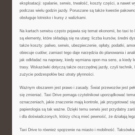
eksploatacji: spalanie, serwis, trwałość, koszty części, a nawet 
podczas wielu godzin jazdy. Poruszane są także kwestie pakownoś
obsługuje lotnisko i kursy z walizkami.
Na kartach serwisu często pojawia się temat ekonomii, bo taxi t
są elementy, które składają się na utarg: liczba kursów, średni dy
także koszty: paliwo, serwis, ubezpieczenie, opłaty, podatki, amor
obiecuje cudów; zamiast tego daje narzędzia do planowania i anali
jak odkładać na naprawy, kiedy wymiana opon ma sens, a kiedy lep
trasy. Wskazówki dotyczą także oszczędnej jazdy, czyli technik, k
zużycie podzespołów bez utraty płynności.
Ważnym obszarem jest prawo i zasady. Świat przewozów jest pełen 
się zmieniać. Taxi Drive pomaga czytelnikowi uporządkować temat
oznaczeniach, jakie znaczenie mają kontrole, jak przygotować się
papierologia są tak ważne. Dzięki temu serwis jest przydatny zar
i dla doświadczonych, którzy chcą mieć pewność, że działają lega
Taxi Drive to również spojrzenie na miasto i mobilność. Taksówka 