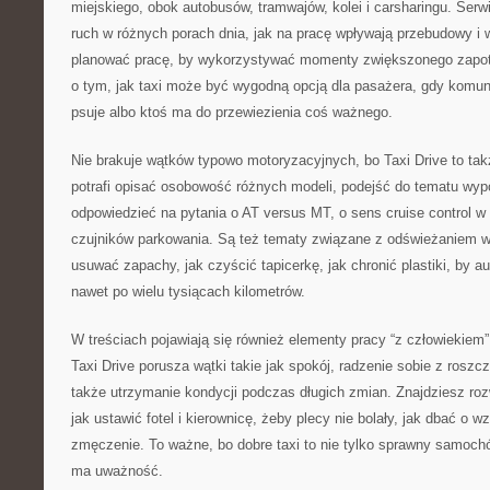
miejskiego, obok autobusów, tramwajów, kolei i carsharingu. Serwi
ruch w różnych porach dnia, jak na pracę wpływają przebudowy i 
planować pracę, by wykorzystywać momenty zwiększonego zapotr
o tym, jak taxi może być wygodną opcją dla pasażera, gdy komun
psuje albo ktoś ma do przewiezienia coś ważnego.
Nie brakuje wątków typowo motoryzacyjnych, bo Taxi Drive to tak
potrafi opisać osobowość różnych modeli, podejść do tematu wypo
odpowiedzieć na pytania o AT versus MT, o sens cruise control w
czujników parkowania. Są też tematy związane z odświeżaniem wnę
usuwać zapachy, jak czyścić tapicerkę, jak chronić plastiki, by a
nawet po wielu tysiącach kilometrów.
W treściach pojawiają się również elementy pracy “z człowiekiem”, 
Taxi Drive porusza wątki takie jak spokój, radzenie sobie z ros
także utrzymanie kondycji podczas długich zmian. Znajdziesz ro
jak ustawić fotel i kierownicę, żeby plecy nie bolały, jak dbać o w
zmęczenie. To ważne, bo dobre taxi to nie tylko sprawny samochód
ma uważność.