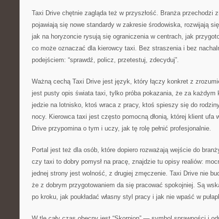
Taxi Drive chętnie zagląda też w przyszłość. Branża przechodzi z
pojawiają się nowe standardy w zakresie środowiska, rozwijają się
jak na horyzoncie rysują się ograniczenia w centrach, jak przygot
co może oznaczać dla kierowcy taxi. Bez straszenia i bez nachal
podejściem: “sprawdź, policz, przetestuj, zdecyduj”.
Ważną cechą Taxi Drive jest język, który łączy konkret z zrozumi
jest pusty opis świata taxi, tylko próba pokazania, że za każdym k
jedzie na lotnisko, ktoś wraca z pracy, ktoś spieszy się do rodzi
nocy. Kierowca taxi jest często pomocną dłonią, której klient u
Drive przypomina o tym i uczy, jak tę rolę pełnić profesjonalnie.
Portal jest też dla osób, które dopiero rozważają wejście do branż
czy taxi to dobry pomysł na pracę, znajdzie tu opisy realiów: moc
jednej strony jest wolność, z drugiej zmęczenie. Taxi Drive nie bu
że z dobrym przygotowaniem da się pracować spokojniej. Są wska
po kroku, jak poukładać własny styl pracy i jak nie wpaść w puła
W tle cały czas obecny jest “Skorpion” — symbol sprawności i od