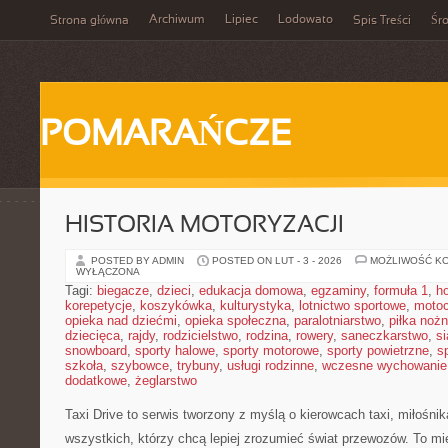
Archiwum
Lipiec
Lodowato
Strona główna
Spis Treści
Śr
POMARAŃCZE
HISTORIA MOTORYZACJI
POSTED BY ADMIN
POSTED ON LUT - 3 - 2026
MOŻLIWOŚĆ K
WYŁĄCZONA
Tagi:
biegacze
,
dzieci
,
edukacja domowa
,
egzaminy
,
formuła 1
,
h
korepetycje
,
koszykówka
,
kulturystyka
,
lotnictwo sportowe
,
motoc
opieka nad dziećmi
,
opieka społeczna
,
paralotniarstwo
,
piłka noż
dziecięca
,
rajdy
,
rodzicielstwo
,
rodzina
,
rowery
,
saneczkarstwo
,
s
snowboard
,
sporty halowe
,
sporty motorowe
,
sporty powietrzne
,
s
szkoła
,
szybowce
,
trybuny
,
usługi rodzinne
,
wczesne wychowanie
dodatkowe
,
żeglarstwo
Taxi Drive to serwis tworzony z myślą o kierowcach taxi, miłośni
wszystkich, którzy chcą lepiej zrozumieć świat przewozów. To mi