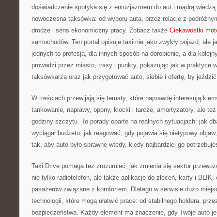
doświadczenie spotyka się z entuzjazmem do aut i mądrą wiedzą o
nowoczesna taksówka: od wyboru auta, przez relacje z podróżny
drodze i sens ekonomiczny pracy. Zobacz także
Ciekawostki mot
samochodów. Ten portal opisuje taxi nie jako zwykły pojazd, ale j
jednych to profesja, dla innych sposób na dorobienie, a dla kolejn
prowadzi przez miasto, trasy i punkty, pokazując jak w praktyce 
taksówkarza oraz jak przygotować auto, siebie i ofertę, by jeździć 
W treściach przewijają się tematy, które naprawdę interesują kie
tankowanie, naprawy, opony, klocki i tarcze, amortyzatory, ale też 
godziny szczytu. To porady oparte na realnych sytuacjach: jak d
wyciągał budżetu, jak reagować, gdy pojawia się nietypowy objaw,
tak, aby auto było sprawne wtedy, kiedy najbardziej go potrzebuje
Taxi Drive pomaga też zrozumieć, jak zmienia się sektor przewoz
nie tylko radiotelefon, ale także aplikacje do zleceń, karty i BLIK
pasażerów związane z komfortem. Dlatego w serwisie dużo miejs
technologii, które mogą ułatwić pracę: od stabilnego holdera, pr
bezpieczeństwa. Każdy element ma znaczenie, gdy Twoje auto je