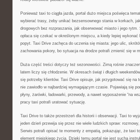
Ponieważ taxi to ciągła jazda, portal dużo miejsca poświęca tem
wybierać trasy, żeby unikać bezsensownego stania w korkach, ja
drogowych bez rozpraszania, jak obserwować miasto i jego rytm.
opłaca się czekać w określonym miejscu, a kiedy lepiej wykonać k
popyt. Taxi Drive zachęca do uczenia się miasta: jego ulic, skrót
zachowania pokory, bo sytuacja na drodze potrafi zmienić się w m
Duża część treści dotyczy też sezonowości. Zimą rośnie znacze
latem liczy się chłodzenie. W okresach świąt i długich weekendów
się potrzeby klientów. Taxi Drive opisuje, jak przygotować się na t
nie zawiodło w najbardziej wymagającym czasie. Pojawiają się p
płyny, żarówki, ładowarki, przewody, a nawet wyposażenie “na ws
pracy taxi potrafi uratować sytuację.
Taxi Drive to także przestrzeń dla historii i obserwacji. Taxi to w
jeden dzień przewija się przez nie wiele ludzkich spraw: rozmowy,
Serwis potrafi opisać te momenty z empatią, pokazując, że taxi to 
element miejskiego życia. Dzięki temu portal nie jest suchą instru