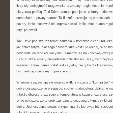
liczy się umiejętność reagowania na zmiany: nagłe zlecenie, korek
nietypową prośbą. Taxi Drive promuje podejście, w którym kierowc
samochód to pewny partner. Ta filozofia przebija się w treściach: 
pożary, lepiej planować niż improwizować, lepiej dbać o auto regul
raty” po awarii.
Taxi Drive porusza też temat zaufania w kontekście cen i rozlicz
jak działa taryfa, dlaczego czasem kurs kosztuje więcej, skąd bio
podchodzi do tego edukacyjnie: tłumaczy, że na końcową kwotę w
ruch, a także koszty prowadzenia działalności. Uczy, że przejrzy
lojalność. Dzięki temu portal jest czytelny nie tylko dla kierowców,
być bardziej świadomymi pasażerami.
W serwisie przewijają się również wątki związane z “kulturą taxi” 
dobre doświadczenie przejazdu. spokojna atmosfera, delikatne m
a także dbałość o szczegóły: temperatura w kabinie, czystość sz
Drive pokazuje, że te drobiazgi często decydują o tym, czy klient
dobry. Jednocześnie serwis przypomina, że kierowca też zasługuj
relacji kierowca–pasażer są ważne.