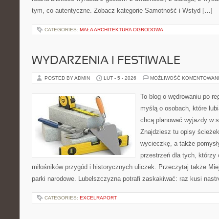
tym, co autentyczne. Zobacz kategorie Samotność i Wstyd […]
CATEGORIES:
MAŁA ARCHITEKTURA OGRODOWA
WYDARZENIA I FESTIWALE
POSTED BY ADMIN
LUT - 5 - 2026
MOŻLIWOŚĆ KOMENTOWAN
To blog o wędrowaniu po re
myślą o osobach, które lub
chcą planować wyjazdy w 
Znajdziesz tu opisy ścieżek
wycieczkę, a także pomysł
przestrzeń dla tych, którzy 
miłośników przygód i historycznych uliczek. Przeczytaj także Mie
parki narodowe. Lubelszczyzna potrafi zaskakiwać: raz kusi nast
CATEGORIES:
EXCELRAPORT