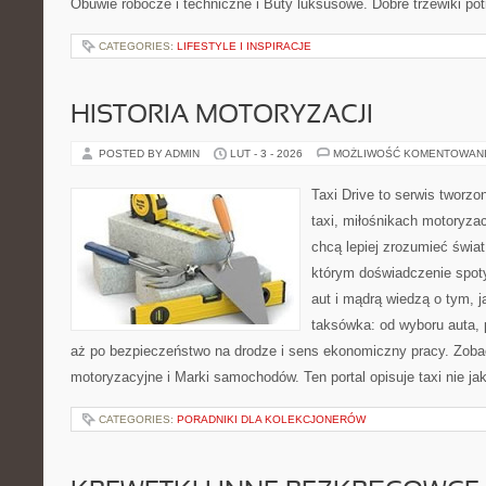
Obuwie robocze i techniczne i Buty luksusowe. Dobre trzewiki potr
CATEGORIES:
LIFESTYLE I INSPIRACJE
HISTORIA MOTORYZACJI
POSTED BY ADMIN
LUT - 3 - 2026
MOŻLIWOŚĆ KOMENTOWAN
Taxi Drive to serwis tworz
taxi, miłośnikach motoryzac
chcą lepiej zrozumieć świa
którym doświadczenie spot
aut i mądrą wiedzą o tym, 
taksówka: od wyboru auta, 
aż po bezpieczeństwo na drodze i sens ekonomiczny pracy. Zoba
motoryzacyjne i Marki samochodów. Ten portal opisuje taxi nie ja
CATEGORIES:
PORADNIKI DLA KOLEKCJONERÓW