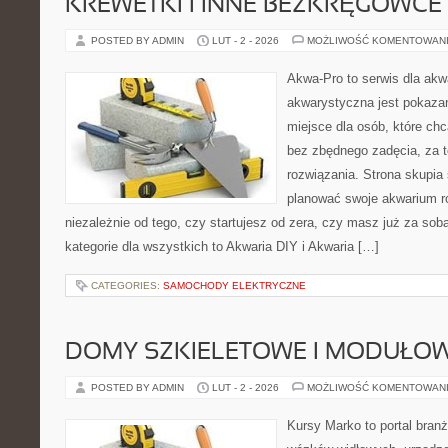
KREWETKI I INNE BEZKRĘGOWCE
POSTED BY ADMIN
LUT - 2 - 2026
MOŻLIWOŚĆ KOMENTOWAN
Akwa-Pro to serwis dla akw
akwarystyczna jest pokazan
miejsce dla osób, które ch
bez zbędnego zadęcia, za t
rozwiązania. Strona skupia
planować swoje akwarium ro
niezależnie od tego, czy startujesz od zera, czy masz już za sob
kategorie dla wszystkich to Akwaria DIY i Akwaria […]
CATEGORIES:
SAMOCHODY ELEKTRYCZNE
DOMY SZKIELETOWE I MODUŁO
POSTED BY ADMIN
LUT - 2 - 2026
MOŻLIWOŚĆ KOMENTOWAN
Kursy Marko to portal branż