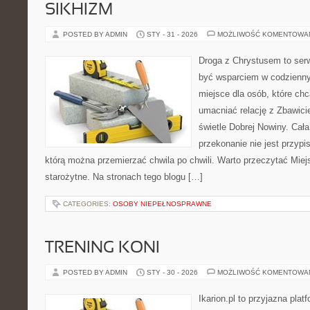
SIKHIZM
POSTED BY ADMIN
STY - 31 - 2026
MOŻLIWOŚĆ KOMENTOWA
Droga z Chrystusem to serw
być wsparciem w codziennym
miejsce dla osób, które chc
umacniać relację z Zbawic
świetle Dobrej Nowiny. Cała
przekonanie nie jest przypi
którą można przemierzać chwila po chwili. Warto przeczytać Miejs
starożytne. Na stronach tego blogu […]
CATEGORIES:
OSOBY NIEPEŁNOSPRAWNE
TRENING KONI
POSTED BY ADMIN
STY - 30 - 2026
MOŻLIWOŚĆ KOMENTOWA
Ikarion.pl to przyjazna plat