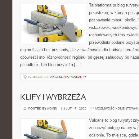
Ta platforma to blog turys
przestrzeń, w którym porzą
poznawanie miast i okolic.
wskazówek, weekendowych 
rozbudowanych tras zwiedza
przewodniki podane przystę
region śląski bez przesady, ale z uważnością dla tradycji i teraźn
opowieści stoi różnorodność regionu: od gęstej zabudowy po natura
po kulturę. Ten blog przybliża […]
CATEGORIES:
AKCESORIA I GADŻETY
KLIFY I WYBRZEŻA
POSTED BY ADMIN
LUT - 4 - 2026
MOŻLIWOŚĆ KOMENTOWAN
Vulcans to blog turystyczny
zobaczyć potęgę natury w je
odsłonie. To miejsce, gdzie