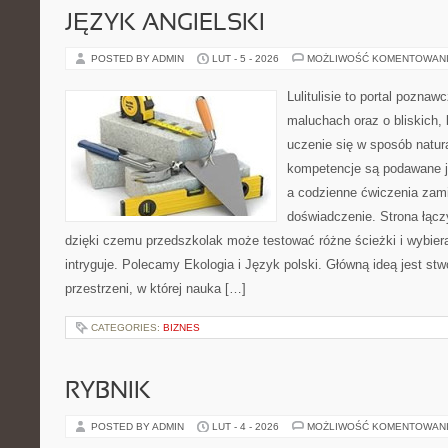
JĘZYK ANGIELSKI
POSTED BY ADMIN
LUT - 5 - 2026
MOŻLIWOŚĆ KOMENTOWAN
Lulitulisie to portal pozna
maluchach oraz o bliskich,
uczenie się w sposób natur
kompetencje są podawane j
a codzienne ćwiczenia zami
doświadczenie. Strona łącz
dzięki czemu przedszkolak może testować różne ścieżki i wybierać
intryguje. Polecamy Ekologia i Język polski. Główną ideą jest st
przestrzeni, w której nauka […]
CATEGORIES:
BIZNES
RYBNIK
POSTED BY ADMIN
LUT - 4 - 2026
MOŻLIWOŚĆ KOMENTOWAN