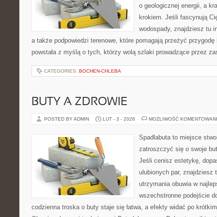
o geologicznej energii, a k
krokiem. Jeśli fascynują Ci
wodospady, znajdziesz tu in
a także podpowiedzi terenowe, które pomagają przeżyć przygodę 
powstała z myślą o tych, którzy wolą szlaki prowadzące przez zas
CATEGORIES:
BOCHEN-CHLEBA
BUTY A ZDROWIE
POSTED BY ADMIN
LUT - 3 - 2026
MOŻLIWOŚĆ KOMENTOWAN
Spadlabuta to miejsce stwo
zatroszczyć się o swoje bu
Jeśli cenisz estetykę, dopa
ulubionych par, znajdziesz
utrzymania obuwia w najlep
wszechstronne podejście do
codzienna troska o buty staje się łatwa, a efekty widać po krótkim