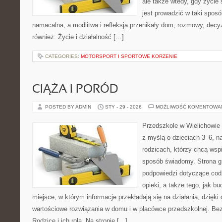
ale także wtedy, gdy życie s
jest prowadzić w taki spos
namacalna, a modlitwa i refleksja przenikały dom, rozmowy, decyz
również: Życie i działalność […]
CATEGORIES:
MOTORSPORT I SPORTOWE KORZENIE
CIĄŻA I PORÓD
POSTED BY ADMIN
STY - 29 - 2026
MOŻLIWOŚĆ KOMENTOWA
Przedszkole w Wielichowie 
z myślą o dzieciach 3–6, n
rodzicach, którzy chcą wsp
sposób świadomy. Strona 
podpowiedzi dotyczące cod
opieki, a także tego, jak b
miejsce, w którym informacje przekładają się na działania, dzięki
wartościowe rozwiązania w domu i w placówce przedszkolnej. Bez
Rodzice i ich rola. Na stronie […]