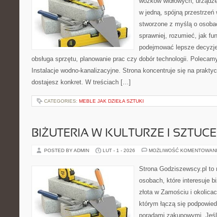
wózków widłowych, urządze
w jedną, spójną przestrzeń
stworzone z myślą o osobac
sprawniej, rozumieć, jak fun
podejmować lepsze decyzje
obsługa sprzętu, planowanie prac czy dobór technologii. Polecamy
Instalacje wodno-kanalizacyjne. Strona koncentruje się na prakty
dostajesz konkret. W treściach […]
CATEGORIES:
MEBLE JAK DZIEŁA SZTUKI
BIŻUTERIA W KULTURZE I SZTUCE
POSTED BY ADMIN
LUT - 1 - 2026
MOŻLIWOŚĆ KOMENTOWAN
Strona Godziszewscy.pl to 
osobach, które interesuje b
złota w Zamościu i okolicac
którym łączą się podpowied
poradami zakupowymi. Jeśl