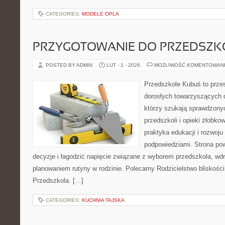
CATEGORIES:
MODELE OPLA
PRZYGOTOWANIE DO PRZEDSZKO
POSTED BY ADMIN
LUT - 1 - 2026
MOŻLIWOŚĆ KOMENTOWAN
Przedszkole Kubuś to prze
dorosłych towarzyszących 
którzy szukają sprawdzonyc
przedszkoli i opieki żłobko
praktyka edukacji i rozwoj
podpowiedziami. Strona pow
decyzje i łagodzić napięcie związane z wyborem przedszkola, wd
planowaniem rutyny w rodzinie. Polecamy Rodzicielstwo bliskości i 
Przedszkola. […]
CATEGORIES:
KUCHNIA TAJSKA