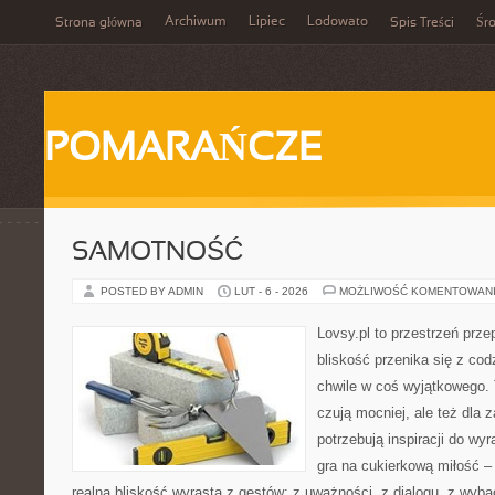
Archiwum
Lipiec
Lodowato
Strona główna
Spis Treści
Śr
POMARAŃCZE
SAMOTNOŚĆ
POSTED BY ADMIN
LUT - 6 - 2026
MOŻLIWOŚĆ KOMENTOWAN
Lovsy.pl to przestrzeń prze
bliskość przenika się z cod
chwile w coś wyjątkowego. T
czują mocniej, ale też dla 
potrzebują inspiracji do wy
gra na cukierkową miłość –
realna bliskość wyrasta z gestów: z uważności, z dialogu, z wyb