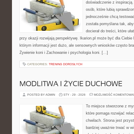
doświadczenie z inspiracją.
osób, które lubią sprawdzon
jednocześnie chcą testowa
została pomyślana tak, aby 
docierał do treści, które uł
przy okazji rozwijają perspektywę. Ikarion.pl może być dla Cieb
którym informacji jest dużo, ale sensownych wniosków często bra
Żywienie koni i Zachowanie i psychologia koni. […]
CATEGORIES:
TRENING DOROSŁYCH
MODLITWA I ŻYCIE DUCHOWE
POSTED BY ADMIN
STY - 29 - 2026
MOŻLIWOŚĆ KOMENTOWA
To miejsce stworzone z my
które pomaga rozwijać rela
chwilach. Strona jest przys
bardziej uważnie trwać w wi