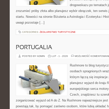
drogowskazu po tematach ju
zrozumieć próby złota albo planujesz wybór obrączek, ten serwis
startu. Nowości na stronie Biżuteria a Astrologia i Ezoteryka i His
uwagi pozostaje […]
CATEGORIES:
ŻEGLARSTWO TURYSTYCZNE
PORTUGALIA
POSTED BY ADMIN
LUT - 1 - 2026
MOŻLIWOŚĆ KOMENTOWAN
Rushmore to blog turystycz
osobach spragnionych wraże
którym łączą się inspiracje
planujesz wyjazd do kraju f
europejskiego serca motoryza
Czech, znajdziesz tu szero
zorganizować wyjazd od A do Z. Na Rushmore najważniejsze jest 
powstają tak, by pomagać zarówno osobom, które lubią układać 