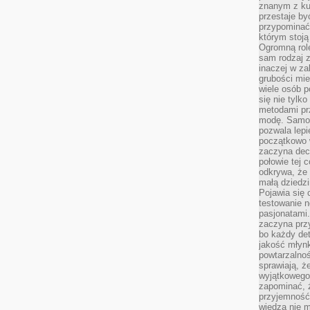
znanym z kul
przestaje b
przypominać
którym stoją
Ogromną rol
sam rodzaj 
inaczej w za
grubości mie
wiele osób p
się nie tylk
metodami pr
modę. Samodz
pozwala lepi
początkowo 
zaczyna dec
połowie tej 
odkrywa, że 
małą dziedzi
Pojawia się
testowanie n
pasjonatami
zaczyna pr
bo każdy det
jakość młynk
powtarzalnoś
sprawiają, ż
wyjątkowego
zapominać, ż
przyjemność
wiedza nie m