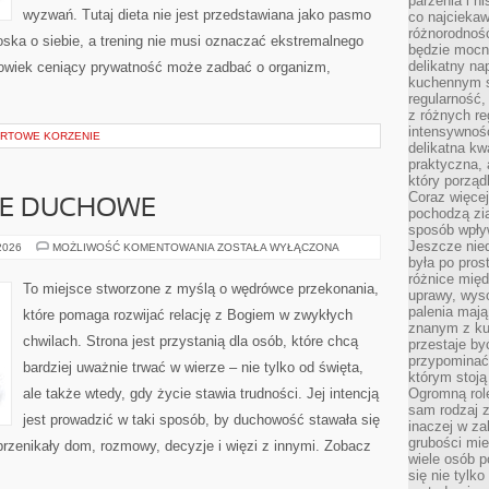
parzenia i hi
wyzwań. Tutaj dieta nie jest przedstawiana jako pasmo
co najciekaw
różnorodnoś
oska o siebie, a trening nie musi oznaczać ekstremalnego
będzie mocn
delikatny na
złowiek ceniący prywatność może zadbać o organizm,
kuchennym st
regularność,
z różnych re
intensywność
ORTOWE KORZENIE
delikatna k
praktyczna, 
który porząd
Coraz więcej
IE DUCHOWE
pochodzą zia
sposób wpły
Jeszcze nie
MODLITWA
 2026
MOŻLIWOŚĆ KOMENTOWANIA
ZOSTAŁA WYŁĄCZONA
I
była po pros
ŻYCIE
różnice mię
DUCHOWE
To miejsce stworzone z myślą o wędrówce przekonania,
uprawy, wyso
palenia mają
które pomaga rozwijać relację z Bogiem w zwykłych
znanym z kul
chwilach. Strona jest przystanią dla osób, które chcą
przestaje b
przypominać
bardziej uważnie trwać w wierze – nie tylko od święta,
którym stoją
ale także wtedy, gdy życie stawia trudności. Jej intencją
Ogromną rol
sam rodzaj 
jest prowadzić w taki sposób, by duchowość stawała się
inaczej w za
grubości mie
 przenikały dom, rozmowy, decyzje i więzi z innymi. Zobacz
wiele osób p
się nie tylk