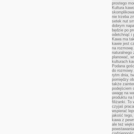
prostego mo
Kultura kaw
skomplikowan
nie trzeba z
setek nut s
dobrym napar
będzie po pr
odetchnąć i 
Kawa ma tak
kawie jest 
na rozmowę.
naturalnego 
planować, w
kulturach ka
Podana gośc
do rozmowy. 
rytm dnia, t
pomiędzy ob
także zainte
podejściem 
uwagę na war
produktu na 
filiżanki. T
czyjaś prac
wspierać lep
jakość tego,
kawa z pewne
ale też więk
powstawania
codzienności