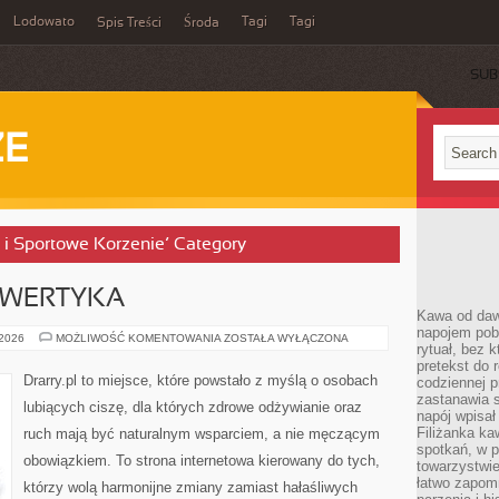
Lodowato
Tagi
Tagi
Spis Treści
Środa
SUB
ZE
t i Sportowe Korzenie’ Category
OWERTYKA
Kawa od dawn
napojem pob
DIETA
 2026
MOŻLIWOŚĆ KOMENTOWANIA
ZOSTAŁA WYŁĄCZONA
rytuał, bez 
DLA
INTROWERTYKA
pretekst do 
Drarry.pl to miejsce, które powstało z myślą o osobach
codziennej p
zastanawia s
lubiących ciszę, dla których zdrowe odżywianie oraz
napój wpisał
Filiżanka ka
ruch mają być naturalnym wsparciem, a nie męczącym
spotkań, w p
obowiązkiem. To strona internetowa kierowany do tych,
towarzystwie
łatwo zapom
którzy wolą harmonijne zmiany zamiast hałaśliwych