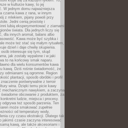
storii kryje się za każdym łykiem. To,
sze w kulturze kawy, to jej
ć. W jednym domu najważniejsza
a czarna kawa z rana, w innym
pój z mlekiem, pijany powoli przy
ole. Jedni cenią prostotę i
 inni lubią eksperymentować z ziarnami
gionów świata. Dla jednych liczy się
, dla innych aromat, balans albo
wasowość. Kawa może być szybka i
ale może też stać się małym rytuałem,
kuje dzień i daje chwilę skupienia.
 osób interesuje się tym, skąd
rna, jak zostały wypalone i w jaki
wa to na końcowy smak naparu.
dawno dla wielu konsumentów kawa
tu kawą. Dziś rośnie świadomość, że
dzy odmianami są ogromne. Region
kość plantacji, sposób obróbki i profil
 znaczenie porównywalne z terroir
tury wina. Dzięki temu picie kawy
yć mechanicznym nawykiem, a zaczyna
 świadome obcowanie z produktem, za
 konkretni ludzie, miejsca i procesy.
ę odgrywa też sposób parzenia. Ten
ziaren może smakować zupełnie
leżności od temperatury wody,
lenia czy czasu ekstrakcji. Dlatego tak
o jakimś czasie zaczyna interesować
o samą kawą, ale także akcesoriami i