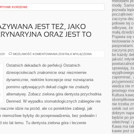
metodami pr
modę. Samodz
ORTOWE KORZENIE
pozwala lepi
początkowo 
zaczyna dec
połowie tej 
ZYWANA JEST TEŻ, JAKO
odkrywa, że 
małą dziedzi
RYNARYJNA ORAZ JEST TO
Pojawia się
testowanie n
pasjonatami
zaczyna pr
WETERYNARIA
2025
MOŻLIWOŚĆ KOMENTOWANIA
ZOSTAŁA WYŁĄCZONA
bo każdy det
NAZYWANA
jakość młynk
JEST
powtarzalnoś
TEŻ,
Ostatnich dekadach do perfekcji Ostatnich
JAKO
sprawiają, ż
MEDYCYNA
dziesięcioleciach znakomicie oraz niezmiernie
wyjątkowego
WETERYNARYJNA
zapominać, ż
ORAZ
dynamicznie, niektóre koncepcje oraz rozwiązania
JEST
przyjemność
TO
wiedza nie m
pomimo upływających dekad ciągle nie znalazły
OŚWIATA
prostego mo
alternatywy. Zobacz zielona góra dentysta przychodnia
Kultura kaw
skomplikowan
Denmed. W wypadku stomatologicznych zabiegów nie
nie trzeba z
nacznie idzie na przód, ale co poniektóre zabiegi, jak
setek nut s
dobrym napar
m niemożliwe byłyby do przeprowadzenia, bez podwalin i
będzie po pr
odetchnąć i 
to lat temu. Tu dentysta zielona góra i leczenie
Kawa ma tak
kawie jest 