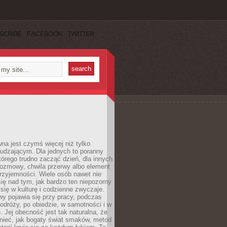
SCRIBE
FACEBOOK
TWITTER
a jest czymś więcej niż tylko
udzającym. Dla jednych to poranny
którego trudno zacząć dzień, dla innych
rozmowy, chwila przerwy albo element
rzyjemności. Wiele osób nawet nie
ię nad tym, jak bardzo ten niepozorny
 się w kulturę i codzienne zwyczaje.
wy pojawia się przy pracy, podczas
odróży, po obiedzie, w samotności i w
. Jej obecność jest tak naturalna, że
nieć, jak bogaty świat smaków, metod