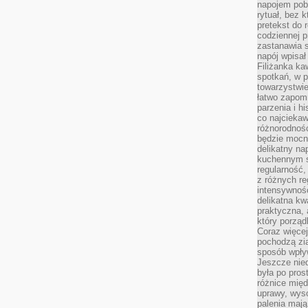
napojem pob
rytuał, bez 
pretekst do 
codziennej p
zastanawia s
napój wpisał
Filiżanka ka
spotkań, w p
towarzystwie
łatwo zapom
parzenia i hi
co najciekaw
różnorodnoś
będzie mocn
delikatny na
kuchennym st
regularność,
z różnych re
intensywność
delikatna k
praktyczna, 
który porząd
Coraz więcej
pochodzą zia
sposób wpły
Jeszcze nie
była po pros
różnice mię
uprawy, wyso
palenia mają