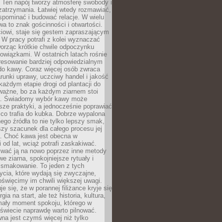
 Ten napój tworzy atmosferę swobody i
zatrzymania. Łatwiej wtedy rozmawiać,
spominać i budować relacje. W wielu
wa to znak gościnności i otwartości.
iowi, staje się gestem zapraszającym
W pracy potrafi z kolei wyznaczać
worząc krótkie chwile odpoczynku
owiązkami. W ostatnich latach rośnie
resowanie bardziej odpowiedzialnym
do kawy. Coraz więcej osób zwraca
unki uprawy, uczciwy handel i jakość
każdym etapie drogi od plantacji do
o ważne, bo za każdym ziarnem stoi
a. Świadomy wybór kawy może
sze praktyki, a jednocześnie poprawiać
 co trafia do kubka. Dobrze wypalona
go źródła to nie tylko lepszy smak,
szy szacunek dla całego procesu jej
. Choć kawa jest obecna w
 od lat, wciąż potrafi zaskakiwać.
wać ją na nowo poprzez inne metody
we ziarna, spokojniejsze rytuały i
 smakowanie. To jeden z tych
cia, które wydają się zwyczajne,
oświęcimy im chwili większej uwagi.
e się, że w porannej filiżance kryje się
rgia na start, ale też historia, kultura,
mały moment spokoju, którego w
świecie naprawdę warto pilnować.
a jest czymś więcej niż tylko