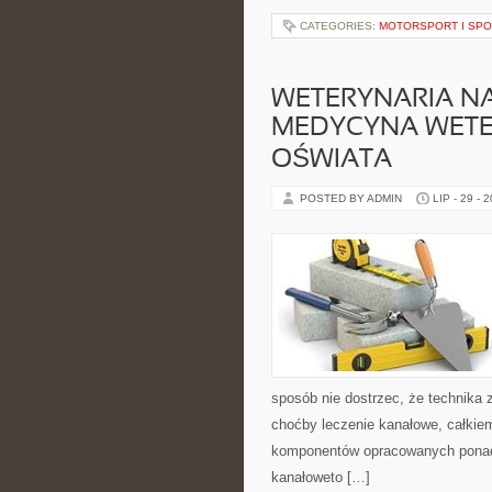
CATEGORIES:
MOTORSPORT I SP
WETERYNARIA NA
MEDYCYNA WETE
OŚWIATA
POSTED BY ADMIN
LIP - 29 - 
sposób nie dostrzec, że technika z
choćby leczenie kanałowe, całkie
komponentów opracowanych ponad s
kanałoweto […]