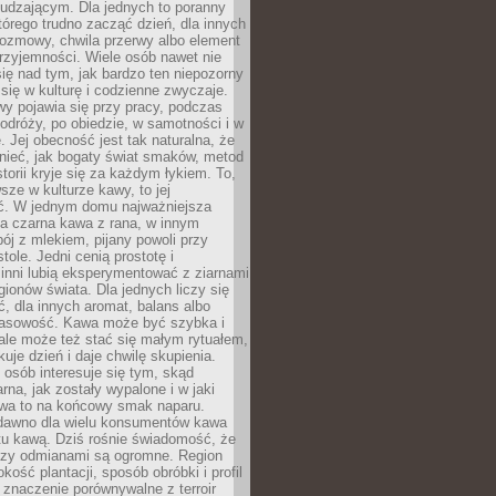
udzającym. Dla jednych to poranny
którego trudno zacząć dzień, dla innych
rozmowy, chwila przerwy albo element
rzyjemności. Wiele osób nawet nie
ię nad tym, jak bardzo ten niepozorny
 się w kulturę i codzienne zwyczaje.
wy pojawia się przy pracy, podczas
odróży, po obiedzie, w samotności i w
. Jej obecność jest tak naturalna, że
nieć, jak bogaty świat smaków, metod
storii kryje się za każdym łykiem. To,
sze w kulturze kawy, to jej
ć. W jednym domu najważniejsza
a czarna kawa z rana, w innym
pój z mlekiem, pijany powoli przy
ole. Jedni cenią prostotę i
 inni lubią eksperymentować z ziarnami
gionów świata. Dla jednych liczy się
, dla innych aromat, balans albo
wasowość. Kawa może być szybka i
ale może też stać się małym rytuałem,
kuje dzień i daje chwilę skupienia.
 osób interesuje się tym, skąd
rna, jak zostały wypalone i w jaki
wa to na końcowy smak naparu.
dawno dla wielu konsumentów kawa
tu kawą. Dziś rośnie świadomość, że
dzy odmianami są ogromne. Region
kość plantacji, sposób obróbki i profil
 znaczenie porównywalne z terroir