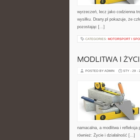
wyrzeczeń, lecz jako codzienna tr
wysiłku. Drarry.pl pokazuje, że c
pozostając […]
CATEGORIES:
MOTORSPORT I SP
MODLITWA I ŻYC
POSTED BY ADMIN
STY - 29 -
namacalna, a modlitwa i refleksja
również: Życie i działalność […]