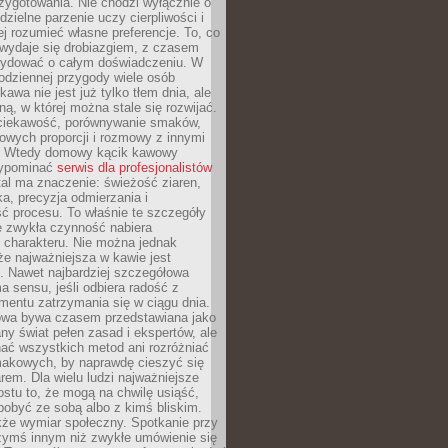
zygotowania. Nie chodzi wyłącznie o
ielne parzenie uczy cierpliwości i
ej rozumieć własne preferencje. To, co
wydaje się drobiazgiem, z czasem
ydować o całym doświadczeniu. W
codziennej przygody wiele osób
kawa nie jest już tylko tłem dnia, ale
ną, w której można stale się rozwijać.
 ciekawość, porównywanie smaków,
owych proporcji i rozmowy z innymi
. Wtedy domowy kącik kawowy
zypominać
serwis dla profesjonalistów
al ma znaczenie: świeżość ziaren,
a, precyzja odmierzania i
ć procesu. To właśnie te szczegóły
e zwykła czynność nabiera
 charakteru. Nie można jednak
e najważniejsza w kawie jest
. Nawet najbardziej szczegółowa
a sensu, jeśli odbiera radość z
mentu zatrzymania się w ciągu dnia.
owa bywa czasem przedstawiana jako
y świat pełen zasad i ekspertów, ale
nać wszystkich metod ani rozróżniać
makowych, by naprawdę cieszyć się
em. Dla wielu ludzi najważniejsze
ostu to, że mogą na chwilę usiąść,
pobyć ze sobą albo z kimś bliskim.
że wymiar społeczny. Spotkanie przy
czymś innym niż zwykłe umówienie się