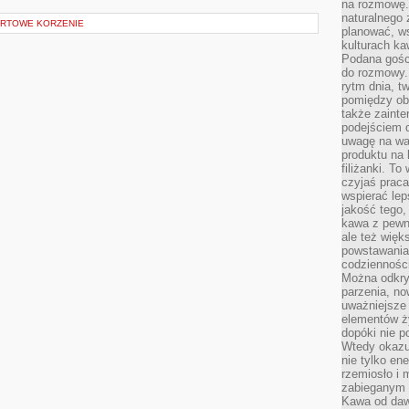
na rozmowę.
naturalnego 
ORTOWE KORZENIE
planować, w
kulturach ka
Podana gośc
do rozmowy. 
rytm dnia, t
pomiędzy ob
także zainte
podejściem 
uwagę na war
produktu na 
filiżanki. T
czyjaś prac
wspierać lep
jakość tego,
kawa z pewne
ale też więk
powstawania
codzienności
Można odkry
parzenia, no
uważniejsze
elementów ży
dopóki nie p
Wtedy okazuj
nie tylko ene
rzemiosło i 
zabieganym 
Kawa od dawn