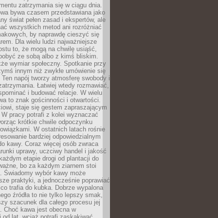
mentu zatrzymania się w ciągu dnia.
owa bywa czasem przedstawiana jako
y świat pełen zasad i ekspertów, ale
nać wszystkich metod ani rozróżniać
makowych, by naprawdę cieszyć się
em. Dla wielu ludzi najważniejsze
ostu to, że mogą na chwilę usiąść,
pobyć ze sobą albo z kimś bliskim.
że wymiar społeczny. Spotkanie przy
czymś innym niż zwykłe umówienie się
 Ten napój tworzy atmosferę swobody i
zatrzymania. Łatwiej wtedy rozmawiać,
spominać i budować relacje. W wielu
wa to znak gościnności i otwartości.
iowi, staje się gestem zapraszającym
W pracy potrafi z kolei wyznaczać
worząc krótkie chwile odpoczynku
owiązkami. W ostatnich latach rośnie
resowanie bardziej odpowiedzialnym
do kawy. Coraz więcej osób zwraca
unki uprawy, uczciwy handel i jakość
każdym etapie drogi od plantacji do
o ważne, bo za każdym ziarnem stoi
a. Świadomy wybór kawy może
sze praktyki, a jednocześnie poprawiać
 co trafia do kubka. Dobrze wypalona
go źródła to nie tylko lepszy smak,
szy szacunek dla całego procesu jej
. Choć kawa jest obecna w
 od lat, wciąż potrafi zaskakiwać.