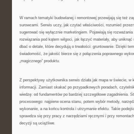
W ramach tematyki budowlanej i remontowej przewijają się też za
surowcami. Serwis uczy, jak czytać właściwości, rozumieć przezn
sugerować się wyłącznie marketingiem. Pojawiają się rozważania 
rozwiązania pod kątem wilgoci, jak łączyć materiały, aby uniknąć
dbać o detale, które decydują o trwałości: gruntowanie. Dzięki te
świadomość, że jakość bierze się z połączenia poprawnego wykon
„magicznego” produktu.
Z perspektywy użytkownika serwis działa jak mapa w świecie, w
informacji. Zamiast skakać po przypadkowych poradach, czytel
wiedzę: od fundamentów po bardziej szczegółowe zagadnienia. S
procesowego: najpierw ocena stanu, potem wybór metody, narzędzi
wykonanie, a na końcu kontrola i utrzymanie efektu. Takie podejś
sprawdza się przy pracy z narzędziami ręcznymi i przy remontac
decyzji są uciążliwe.