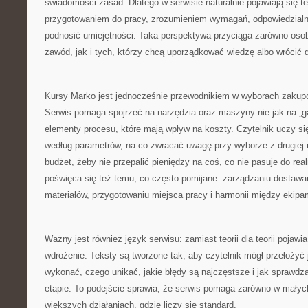
świadomości zasad. Dlatego w serwisie naturalnie pojawiają się 
przygotowaniem do pracy, zrozumieniem wymagań, odpowiedzialnoś
podnosić umiejętności. Taka perspektywa przyciąga zarówno osob
zawód, jak i tych, którzy chcą uporządkować wiedzę albo wrócić 
Kursy Marko jest jednocześnie przewodnikiem w wyborach zakupo
Serwis pomaga spojrzeć na narzędzia oraz maszyny nie jak na „ga
elementy procesu, które mają wpływ na koszty. Czytelnik uczy si
według parametrów, na co zwracać uwagę przy wyborze z drugiej r
budżet, żeby nie przepalić pieniędzy na coś, co nie pasuje do re
poświęca się też temu, co często pomijane: zarządzaniu dostaw
materiałów, przygotowaniu miejsca pracy i harmonii między ekipa
Ważny jest również język serwisu: zamiast teorii dla teorii pojawi
wdrożenie. Teksty są tworzone tak, aby czytelnik mógł przełożyć j
wykonać, czego unikać, jakie błędy są najczęstsze i jak sprawd
etapie. To podejście sprawia, że serwis pomaga zarówno w małych
większych działaniach, gdzie liczy się standard.