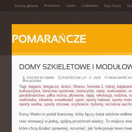
Archiwum
Lipiec
Lodowato
Strona główna
Spis Treści
Śr
POMARAŃCZE
DOMY SZKIELETOWE I MODUŁO
POSTED BY ADMIN
POSTED ON LUT - 2 - 2026
MOŻLIWOŚĆ K
WYŁĄCZONA
Tagi:
bagaże
,
biegacze
,
dzieci
,
fitness
,
formuła 1
,
hokej
,
kajakars
kulturystyka
,
lotnictwo sportowe
,
motocykle
,
narty
,
nurkowanie
,
o
paralotniarstwo
,
piłka nożna
,
pływanie
,
rajdy
,
rekreacja
,
rodzina
,
r
siatkówka
,
siłownia
,
snowboard
,
sport
,
sporty halowe
,
sporty mot
sporty wodne
,
sporty zimowe
,
szybowce
,
trybuny
,
wczesne wych
Kursy Marko to portal branżowy, który łączy świat wózków widło
oraz renowacji w jedną, spójną przestrzeń wiedzy. To miejsce st
które chcą działać sprawniej, rozumieć, jak funkcjonuje teren inw