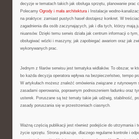
decyzje w tematach takich jak obsługa sprzętu, planowanie prac c
Polecamy
Ogrody i mała architektura
i Instalacje wodno-kanalizac
na praktyce: zamiast pustych haseł dostajesz konkret. W treścia
zagadnienia dla osób zaczynających, jak i dla tych, którzy mają j
niuansów. Dzięki temu serwis działa jak centrum informacji o tym
obsługiwać wózki i maszyny, jak zapobiegać awariom oraz jak zw
wykonywanych prac.
Jednym z filarów serwisu jest tematyka widlaków. To obszar, w kt
bo każda decyzja operatora wpływa na bezpieczeństwo, tempo pr
W artykułach możesz znaleźć omówienia związane z rutynowym
zasadami operowania, poprawnym podnoszeniem ładunku oraz ty
usterek. Poruszane są też tematy takie jak udźwig, stabilność, p
zasady poruszania się w przestrzeniach ciasnych.
Ważną częścią publikacji jest również podejście do utrzymania i t
życie sprzętu. Strona pokazuje, dlaczego regularne kontrole i odp