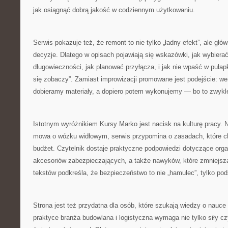
jak osiągnąć dobrą jakość w codziennym użytkowaniu.
Serwis pokazuje też, że remont to nie tylko „ładny efekt”, ale gł
decyzje. Dlatego w opisach pojawiają się wskazówki, jak wybiera
długowieczności, jak planować przyłącza, i jak nie wpaść w pułap
się zobaczy”. Zamiast improwizacji promowane jest podejście: we
dobieramy materiały, a dopiero potem wykonujemy — bo to zwykle 
Istotnym wyróżnikiem Kursy Marko jest nacisk na kulturę pracy. N
mowa o wózku widłowym, serwis przypomina o zasadach, które chr
budżet. Czytelnik dostaje praktyczne podpowiedzi dotyczące orga
akcesoriów zabezpieczających, a także nawyków, które zmniejszają
tekstów podkreśla, że bezpieczeństwo to nie „hamulec”, tylko po
Strona jest też przydatna dla osób, które szukają wiedzy o nauce
praktyce branża budowlana i logistyczna wymaga nie tylko siły cz