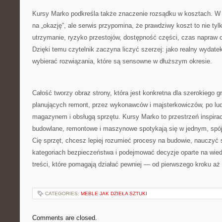
Kursy Marko podkreśla także znaczenie rozsądku w kosztach. W 
na „okazję”, ale serwis przypomina, że prawdziwy koszt to nie ty
utrzymanie, ryzyko przestojów, dostępność części, czas napraw 
Dzięki temu czytelnik zaczyna liczyć szerzej: jako realny wydat
wybierać rozwiązania, które są sensowne w dłuższym okresie.
Całość tworzy obraz strony, która jest konkretna dla szerokiego 
planujących remont, przez wykonawców i majsterkowiczów, po lud
magazynem i obsługą sprzętu. Kursy Marko to przestrzeń inspirac
budowlane, remontowe i maszynowe spotykają się w jednym, spójn
Cię sprzęt, chcesz lepiej rozumieć procesy na budowie, nauczyć 
kategoriach bezpieczeństwa i podejmować decyzje oparte na wied
treści, które pomagają działać pewniej — od pierwszego kroku aż p
CATEGORIES:
MEBLE JAK DZIEŁA SZTUKI
Comments are closed.