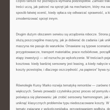
często tańsze niż późniejsza wymiana podzespołów. Zamiast trak
treści uczą, jak patrzeć na sprzęt jak na mechanizm, który ma sw
sposób łatwiej ocenić, kiedy opłaca się odtwarzać sprawność, a ki
zmodernizować sprzęt innym.
Drugim dużym obszarem serwisu są urządzenia robocze. Strona
służą poszczególne maszyny, jak je dobierać do zadania i jak unik
maszyna nie pasuje do warunków. Omawiane są typowe scenariusz
przygotowawcze, transport materiałów, prace rozbiórkowe, porząd
etapy inwestycji — od rozruchu po wykończenie. W treściach poj
kosztowa: kiedy bardziej sensowny jest leasing, a kiedy nabycie w
koszty przestojów, i dlaczego oszczędność „na papierze” bywa r
Równolegle Kursy Marko rozwija tematykę remontów — zarówno ty
większych. Serwis prowadzi czytelnika przez proces od pomysłu d
poświęca się planowaniu: jak zrobić sensowny harmonogram, jak o
uniknąć klasycznych problemów typu niedoszacowane koszty. W ar
tematy związane z wykończeniówką, przygotowaniem podłoża, do