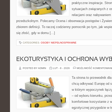
praktyczne inspiracje. Stro
sytuacjach związanych z o
relacjami oraz nabywaniem
przedszkolnym. Polecamy Ocena i obserwacja postępów i Żywienie 
zbiorem definicji. To raczej codzienny pomocnik po tym, jak wspi
się złość, gdy w domu […]
CATEGORIES:
OSOBY NIEPEŁNOSPRAWNE
EKOTURYSTYKA I OCHRONA WY
POSTED BY ADMIN
LUT - 8 - 2026
MOŻLIWOŚĆ KOMENTOWAN
Ta strona to przewodnik dla
chcą odkrywać Europę od s
w którym wypoczynek łączy
– od wyboru kierunku, prze
komfortowe korzystanie z w
egzotycznej przygodzie w tr