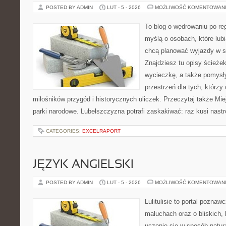
POSTED BY ADMIN
LUT - 5 - 2026
MOŻLIWOŚĆ KOMENTOWAN
To blog o wędrowaniu po re
myślą o osobach, które lub
chcą planować wyjazdy w 
Znajdziesz tu opisy ścieżek
wycieczkę, a także pomysł
przestrzeń dla tych, którzy 
miłośników przygód i historycznych uliczek. Przeczytaj także Mie
parki narodowe. Lubelszczyzna potrafi zaskakiwać: raz kusi nast
CATEGORIES:
EXCELRAPORT
JĘZYK ANGIELSKI
POSTED BY ADMIN
LUT - 5 - 2026
MOŻLIWOŚĆ KOMENTOWAN
Lulitulisie to portal pozna
maluchach oraz o bliskich,
uczenie się w sposób natur