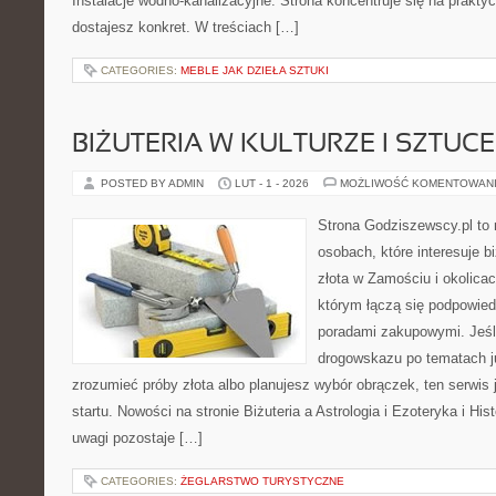
Instalacje wodno-kanalizacyjne. Strona koncentruje się na prakty
dostajesz konkret. W treściach […]
CATEGORIES:
MEBLE JAK DZIEŁA SZTUKI
BIŻUTERIA W KULTURZE I SZTUCE
POSTED BY ADMIN
LUT - 1 - 2026
MOŻLIWOŚĆ KOMENTOWAN
Strona Godziszewscy.pl to 
osobach, które interesuje b
złota w Zamościu i okolicac
którym łączą się podpowied
poradami zakupowymi. Jeśl
drogowskazu po tematach ju
zrozumieć próby złota albo planujesz wybór obrączek, ten serwis
startu. Nowości na stronie Biżuteria a Astrologia i Ezoteryka i His
uwagi pozostaje […]
CATEGORIES:
ŻEGLARSTWO TURYSTYCZNE