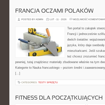
FRANCJA OCZAMI POLAKÓW
POSTED BY ADMIN
LUT - 11 - 2026
MOŻLIWOŚĆ KOMENTOWA
Ten portal to zakątek stwor
Francji i jednocześnie szlif
dwóch światów: wojażowania
języka, który daje swobod
mieszkańcami. Jeśli szuka
też chcesz zrozumieć fran
pewniej, tutaj znajdziesz materiały zbudowane właśnie na tym d
Kategorie to Nauka francuskiego – poziom średni i zaawansowany 
[…]
CATEGORIES:
TESTY SPRZĘTU
FITNESS DLA POCZĄTKUJĄCYCH