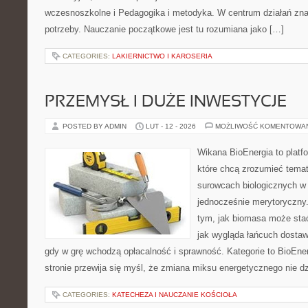
wczesnoszkolne i Pedagogika i metodyka. W centrum działań znaj
potrzeby. Nauczanie początkowe jest tu rozumiana jako […]
CATEGORIES:
LAKIERNICTWO I KAROSERIA
PRZEMYSŁ I DUŻE INWESTYCJE
POSTED BY ADMIN
LUT - 12 - 2026
MOŻLIWOŚĆ KOMENTOWA
Wikana BioEnergia to platf
które chcą zrozumieć temat 
surowcach biologicznych w
jednocześnie merytoryczny.
tym, jak biomasa może stać
jak wygląda łańcuch dostaw
gdy w grę wchodzą opłacalność i sprawność. Kategorie to BioEner
stronie przewija się myśl, że zmiana miksu energetycznego nie dz
CATEGORIES:
KATECHEZA I NAUCZANIE KOŚCIOŁA