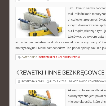
Taxi Drive to serwis tworz
taxi, miłośnikach motoryzac
chcą lepiej zrozumieć świa
którym doświadczenie spot
aut i mądrą wiedzą o tym, 
taksówka: od wyboru auta, 
aż po bezpieczeństwo na drodze i sens ekonomiczny pracy. Zoba
motoryzacyjne i Marki samochodów. Ten portal opisuje taxi nie ja
CATEGORIES:
PORADNIKI DLA KOLEKCJONERÓW
KREWETKI I INNE BEZKRĘGOWCE
POSTED BY ADMIN
LUT - 2 - 2026
MOŻLIWOŚĆ KOMENTOWAN
Akwa-Pro to serwis dla akw
akwarystyczna jest pokazan
miejsce dla osób, które ch