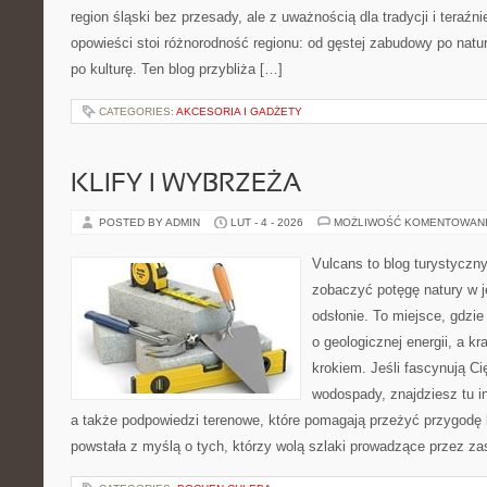
region śląski bez przesady, ale z uważnością dla tradycji i teraźn
opowieści stoi różnorodność regionu: od gęstej zabudowy po natura
po kulturę. Ten blog przybliża […]
CATEGORIES:
AKCESORIA I GADŻETY
KLIFY I WYBRZEŻA
POSTED BY ADMIN
LUT - 4 - 2026
MOŻLIWOŚĆ KOMENTOWAN
Vulcans to blog turystyczny
zobaczyć potęgę natury w je
odsłonie. To miejsce, gdzie
o geologicznej energii, a k
krokiem. Jeśli fascynują Ci
wodospady, znajdziesz tu in
a także podpowiedzi terenowe, które pomagają przeżyć przygodę 
powstała z myślą o tych, którzy wolą szlaki prowadzące przez zas