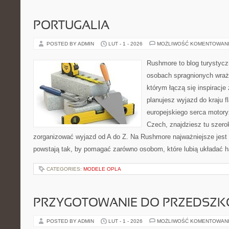
PORTUGALIA
POSTED BY ADMIN
LUT - 1 - 2026
MOŻLIWOŚĆ KOMENTOWAN
Rushmore to blog turystycz
osobach spragnionych wraże
którym łączą się inspiracje
planujesz wyjazd do kraju f
europejskiego serca motoryza
Czech, znajdziesz tu szero
zorganizować wyjazd od A do Z. Na Rushmore najważniejsze jest 
powstają tak, by pomagać zarówno osobom, które lubią układać 
CATEGORIES:
MODELE OPLA
PRZYGOTOWANIE DO PRZEDSZKO
POSTED BY ADMIN
LUT - 1 - 2026
MOŻLIWOŚĆ KOMENTOWAN