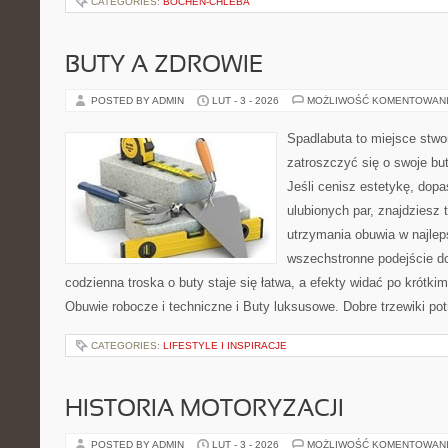
CATEGORIES:
BOCHEN-CHLEBA
BUTY A ZDROWIE
POSTED BY ADMIN
LUT - 3 - 2026
MOŻLIWOŚĆ KOMENTOWAN
Spadlabuta to miejsce stwo
zatroszczyć się o swoje bu
Jeśli cenisz estetykę, dopa
ulubionych par, znajdziesz
utrzymania obuwia w najlep
wszechstronne podejście do
codzienna troska o buty staje się łatwa, a efekty widać po krótkim
Obuwie robocze i techniczne i Buty luksusowe. Dobre trzewiki potr
CATEGORIES:
LIFESTYLE I INSPIRACJE
HISTORIA MOTORYZACJI
POSTED BY ADMIN
LUT - 3 - 2026
MOŻLIWOŚĆ KOMENTOWAN