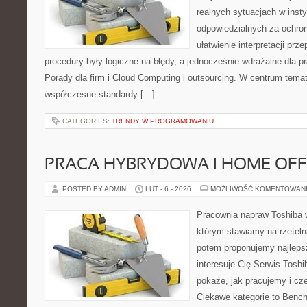
realnych sytuacjach w inst
odpowiedzialnych za ochron
ułatwienie interpretacji prz
procedury były logiczne na błędy, a jednocześnie wdrażalne dla 
Porady dla firm i Cloud Computing i outsourcing. W centrum temat
współczesne standardy […]
CATEGORIES:
TRENDY W PROGRAMOWANIU
PRACA HYBRYDOWA I HOME OFF
POSTED BY ADMIN
LUT - 6 - 2026
MOŻLIWOŚĆ KOMENTOWAN
Pracownia napraw Toshiba 
którym stawiamy na rzeteln
potem proponujemy najlepsz
interesuje Cię Serwis Toshi
pokaże, jak pracujemy i c
Ciekawe kategorie to Bench