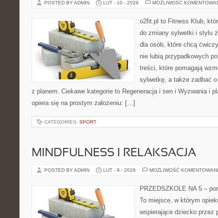
POSTED BY ADMIN
LUT - 10 - 2026
MOŻLIWOŚĆ KOMENTOWA
o2fit.pl to Fitness Klub, k
do zmiany sylwetki i stylu 
dla osób, które chcą ćwicz
nie lubią przypadkowych po
treści, które pomagają wzm
sylwetkę, a także zadbać o 
z planem. Ciekawe kategorie to Regeneracja i sen i Wyzwania i pla
opiera się na prostym założeniu: […]
CATEGORIES:
SPORT
MINDFULNESS I RELAKSACJA
POSTED BY ADMIN
LUT - 9 - 2026
MOŻLIWOŚĆ KOMENTOWAN
PRZEDSZKOLE NA 5 – porta
To miejsce, w którym opie
wspierające dziecko przez 