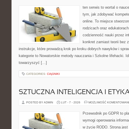
ten serwis to wortal o nauce
tym, jak zdobywać kompete
online. To miejsce stworzo
rodzicach oraz edukatorach
codzienność nauki przez inte
konkret zamiast teorii bez 
instrukcje, które prowadzą krok po kroku dobrych nawyków i spr
kategorie to Nowatorskie metody nauczania i Szkolne lifehacki. Id
towarzyszyć […]
CATEGORIES:
CIĄGNIKI
SZTUCZNA INTELIGENCJA I ETYK
POSTED BY ADMIN
LUT - 7 - 2026
MOŻLIWOŚĆ KOMENTOWAN
Przewodnik po GDPR to plat
wymogi operowania informa
w życie RODO. Strona jest