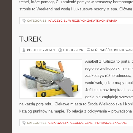
treści, które pomogą Ci zamienić pomysł w sensowny harmonogr
stronie to Weekend nad wodą i Luksusowe resorty & spa. Główną
CATEGORIES:
NAUCZYCIEL W RÓŻNYCH ZAKĄTKACH ŚWIATA
TUREK
POSTED BY ADMIN
LUT - 8 - 2026
MOŻLIWOŚĆ KOMENTOWAN
Anabell z Kalisza to portal
regionie wielkopolskim – mie
zaskoczyć różnorodnością. 
wędrówek, gdzie mapy spot
Jeśli szukasz inspiracji na
gdzie nie zaglądają wszysc
na każdą porę roku. Ciekawe miasta to Środa Wielkopolska i Konin
katalog punktów na mapie. To relacja z odkrywania – prowadzona 
CATEGORIES:
CIEKAWOSTKI GEOLOGICZNE I FORMACJE SKALANE