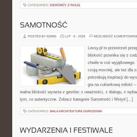
CATEGORIES:
KIEROWCY Z PASJĄ
SAMOTNOŚĆ
POSTED BY ADMIN
LUT - 6 - 2026
MOŻLIWOŚĆ KOMENTOWAN
Lovsy.pl to przestrzeń prze
bliskość przenika się z cod
chwile w coś wyjątkowego. T
czują mocniej, ale też dla 
potrzebują inspiracji do wy
gra na cukierkową miłość –
realna bliskość wyrasta z gestów: z uważności, z dialogu, z wyb
tym, co autentyczne. Zobacz kategorie Samotność i Wstyd […]
CATEGORIES:
MAŁA ARCHITEKTURA OGRODOWA
WYDARZENIA I FESTIWALE