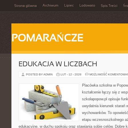
Archiwum
Lipiec
Lodowato
Strona główna
Spis Treści
Śr
POMARAŃCZE
EDUKACJA W LICZBACH
POSTED BY ADMIN
LUT - 12 - 2026
MOŻLIWOŚĆ KOMENTOWA
Placówka szkolna w Popowi
kształcenie łączy się z wsp
szkolapopow.pl opisuje fun
uwydatnia kierunek starań
wychowanków. To opowieść
etapu wczesnoszkolnego aż
edukacyjne, w duchu spokoju oraz stawiania sobie celów. Dobre k