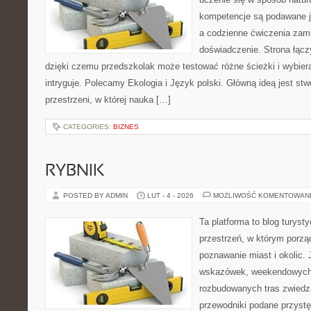
kompetencje są podawane j
a codzienne ćwiczenia zami
doświadczenie. Strona łącz
dzięki czemu przedszkolak może testować różne ścieżki i wybierać
intryguje. Polecamy Ekologia i Język polski. Główną ideą jest st
przestrzeni, w której nauka […]
CATEGORIES:
BIZNES
RYBNIK
POSTED BY ADMIN
LUT - 4 - 2026
MOŻLIWOŚĆ KOMENTOWAN
Ta platforma to blog turys
przestrzeń, w którym porzą
poznawanie miast i okolic.
wskazówek, weekendowych 
rozbudowanych tras zwiedza
przewodniki podane przystę