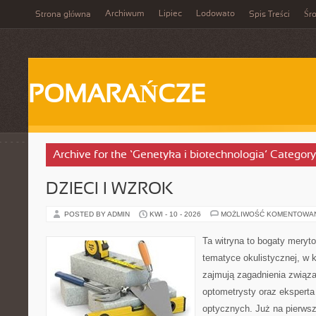
Archiwum
Lipiec
Lodowato
Strona główna
Spis Treści
Śr
POMARAŃCZE
Archive for the ‘Genetyka i biotechnologia’ Category
DZIECI I WZROK
POSTED BY ADMIN
KWI - 10 - 2026
MOŻLIWOŚĆ KOMENTOWA
Ta witryna to bogaty meryt
tematyce okulistycznej, w 
zajmują zagadnienia związan
optometrysty oraz eksperta
optycznych. Już na pierwszy