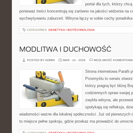
portal dla tych, którzy chcą
ponieważ treści koncentrują się zarówno na jakości widzenia na c
wychwytywaniu zaburzeń. Witryna łączy w sobie cechy poradnika 
CATEGORIES:
GENETYKA I BIOTECHNOLOGIA
MODLITWA I DUCHOWOŚĆ
POSTED BY ADMIN
MAR - 14 - 2026
MOŻLIWOŚĆ KOMENTOWA
Strona internetowa Parafii 
Przemyślu to serwis stworz
którzy pragną być bliżej Bo
codziennych spraw swojej par
zwykła witryna, ale przewod
spotykają się refleksja, dzi
wiadomości ważne dla lokalnej społeczności. Już od pierwszych 
to miejsce pełne spokoju, gdzie przekaz ma prowadzić do umocnie
CATEGORIES:
GENETYKA I BIOTECHNOLOGIA