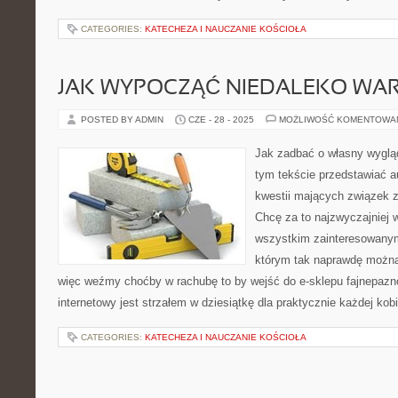
CATEGORIES:
KATECHEZA I NAUCZANIE KOŚCIOŁA
JAK WYPOCZĄĆ NIEDALEKO WA
POSTED BY ADMIN
CZE - 28 - 2025
MOŻLIWOŚĆ KOMENTOWA
Jak zadbać o własny wyglą
tym tekście przedstawiać a
kwestii mających związek z
Chcę za to najzwyczajniej 
wszystkim zainteresowanym 
którym tak naprawdę można 
więc weźmy choćby w rachubę to by wejść do e-sklepu fajnepazno
internetowy jest strzałem w dziesiątkę dla praktycznie każdej kob
CATEGORIES:
KATECHEZA I NAUCZANIE KOŚCIOŁA