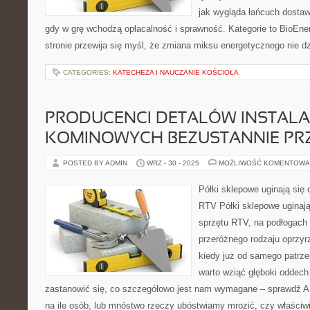
jak wygląda łańcuch dostaw
gdy w grę wchodzą opłacalność i sprawność. Kategorie to BioEner
stronie przewija się myśl, że zmiana miksu energetycznego nie dz
CATEGORIES:
KATECHEZA I NAUCZANIE KOŚCIOŁA
PRODUCENCI DETALÓW INSTALA
KOMINOWYCH BEZUSTANNIE PRZ
POSTED BY ADMIN
WRZ - 30 - 2025
MOŻLIWOŚĆ KOMENTOWA
Półki sklepowe uginają się 
RTV Półki sklepowe uginają
sprzętu RTV, na podłogach
przeróżnego rodzaju oprzy
kiedy już od samego patrze
warto wziąć głęboki oddech 
zastanowić się, co szczegółowo jest nam wymagane – sprawdź A
na ile osób, lub mnóstwo rzeczy ubóstwiamy mrozić, czy właściw