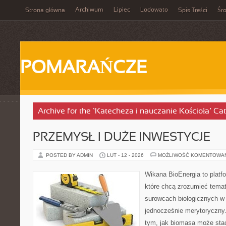
Archiwum
Lipiec
Lodowato
Strona główna
Spis Treści
Śr
POMARAŃCZE
Archive for the ‘Katecheza i nauczanie Kościoła’ Ca
PRZEMYSŁ I DUŻE INWESTYCJE
POSTED BY ADMIN
LUT - 12 - 2026
MOŻLIWOŚĆ KOMENTOWA
Wikana BioEnergia to platf
które chcą zrozumieć temat 
surowcach biologicznych w
jednocześnie merytoryczny.
tym, jak biomasa może stać