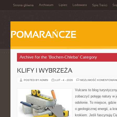
Archiwum
Lipiec
Lodowato
Strona główna
Spis Treści
Śr
POMARAŃCZE
Archive for the ‘Bochen-Chleba’ Category
KLIFY I WYBRZEŻA
POSTED BY ADMIN
LUT - 4 - 2026
MOŻLIWOŚĆ KOMENTOWAN
Vulcans to blog turystyczny
zobaczyć potęgę natury w je
odsłonie. To miejsce, gdzie
o geologicznej energii, a k
krokiem. Jeśli fascynują Ci