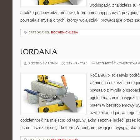
wodospady, znajdziesz tu in
a także podpowiedzi terenowe, które pomagają przeżyć przygodę 
powstała z myślą o tych, którzy wolą szlaki prowadzące przez zas
CATEGORIES:
BOCHEN-CHLEBA
JORDANIA
POSTED BY ADMIN
STY - 9 - 2026
MOŻLIWOŚĆ KOMENTOWAN
KoSamui.pl to serwis podró
Uśmiechu i szerzej na regio
powstało z myślą o osobach
ogólne marzenie o wyjeźdz
potem w bezproblemowy wyj
czytelnika od pierwszego i
codzienność na miejscu: od tego, w jakim sezonie lecieć, przez lo
przemieszczanie się i kulturę. W centrum uwagi jest wyspiarska p
CATEGORIES:
BOCHEN-CHLEBA