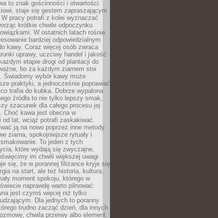
wa to znak gościnności i otwartości.
iowi, staje się gestem zapraszającym
W pracy potrafi z kolei wyznaczać
worząc krótkie chwile odpoczynku
owiązkami. W ostatnich latach rośnie
resowanie bardziej odpowiedzialnym
do kawy. Coraz więcej osób zwraca
unki uprawy, uczciwy handel i jakość
każdym etapie drogi od plantacji do
o ważne, bo za każdym ziarnem stoi
a. Świadomy wybór kawy może
sze praktyki, a jednocześnie poprawiać
 co trafia do kubka. Dobrze wypalona
go źródła to nie tylko lepszy smak,
szy szacunek dla całego procesu jej
. Choć kawa jest obecna w
 od lat, wciąż potrafi zaskakiwać.
wać ją na nowo poprzez inne metody
we ziarna, spokojniejsze rytuały i
 smakowanie. To jeden z tych
cia, które wydają się zwyczajne,
oświęcimy im chwili większej uwagi.
e się, że w porannej filiżance kryje się
rgia na start, ale też historia, kultura,
mały moment spokoju, którego w
świecie naprawdę warto pilnować.
a jest czymś więcej niż tylko
udzającym. Dla jednych to poranny
którego trudno zacząć dzień, dla innych
rozmowy, chwila przerwy albo element