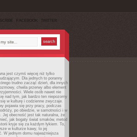
SCRIBE
FACEBOOK
TWITTER
a jest czymś więcej niż tylko
udzającym. Dla jednych to poranny
którego trudno zacząć dzień, dla innych
rozmowy, chwila przerwy albo element
rzyjemności. Wiele osób nawet nie
ię nad tym, jak bardzo ten niepozorny
 się w kulturę i codzienne zwyczaje.
wy pojawia się przy pracy, podczas
odróży, po obiedzie, w samotności i w
. Jej obecność jest tak naturalna, że
nieć, jak bogaty świat smaków, metod
storii kryje się za każdym łykiem. To,
sze w kulturze kawy, to jej
ć. W jednym domu najważniejsza