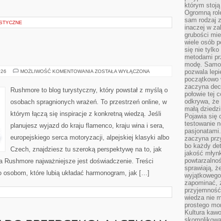
którym stoją
Ogromną rol
sam rodzaj 
STYCZNE
inaczej w za
grubości mie
wiele osób p
się nie tylk
metodami pr
modę. Samodz
PORTUGALIA
pozwala lepi
026
MOŻLIWOŚĆ KOMENTOWANIA
ZOSTAŁA WYŁĄCZONA
początkowo 
zaczyna dec
Rushmore to blog turystyczny, który powstał z myślą o
połowie tej 
odkrywa, że 
osobach spragnionych wrażeń. To przestrzeń online, w
małą dziedzi
którym łączą się inspiracje z konkretną wiedzą. Jeśli
Pojawia się
testowanie n
planujesz wyjazd do kraju flamenco, kraju wina i sera,
pasjonatami
europejskiego serca motoryzacji, alpejskiej klasyki albo
zaczyna pr
bo każdy det
Czech, znajdziesz tu szeroką perspektywę na to, jak
jakość młynk
powtarzalnoś
a Rushmore najważniejsze jest doświadczenie. Treści
sprawiają, ż
 osobom, które lubią układać harmonogram, jak […]
wyjątkowego
zapominać, ż
przyjemność
wiedza nie m
prostego mo
Kultura kaw
skomplikowan