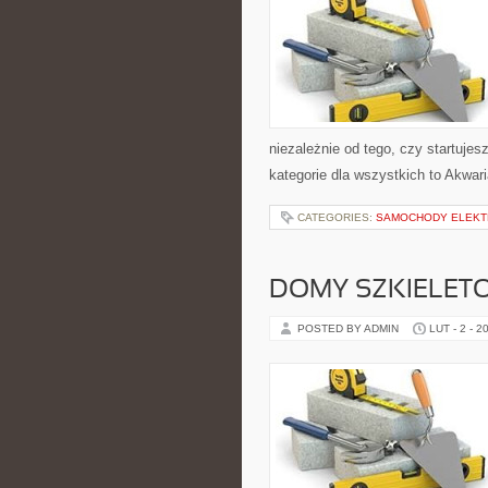
niezależnie od tego, czy startuje
kategorie dla wszystkich to Akwar
CATEGORIES:
SAMOCHODY ELEKT
DOMY SZKIELET
POSTED BY ADMIN
LUT - 2 - 2