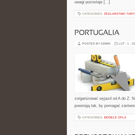
uwagi pozostaje […]
CATEGORIES:
ŻEGLARSTWO TURY
PORTUGALIA
POSTED BY ADMIN
LUT - 1 - 2
zorganizować wyjazd od A do Z. N
powstają tak, by pomagać zarówno
CATEGORIES:
MODELE OPLA