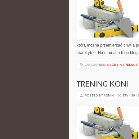
którą można przemierzać chwila po
starożytne. Na stronach tego blog
CATEGORIES:
OSOBY NIEPEŁNOS
TRENING KONI
POSTED BY ADMIN
STY - 30 -