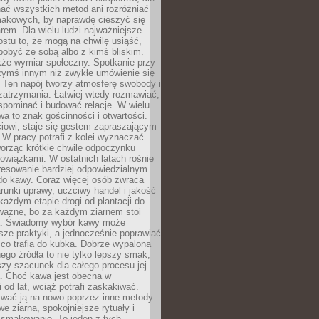
nać wszystkich metod ani rozróżniać
makowych, by naprawdę cieszyć się
em. Dla wielu ludzi najważniejsze
ostu to, że mogą na chwilę usiąść,
pobyć ze sobą albo z kimś bliskim.
że wymiar społeczny. Spotkanie przy
czymś innym niż zwykłe umówienie się
 Ten napój tworzy atmosferę swobody i
zatrzymania. Łatwiej wtedy rozmawiać,
spominać i budować relacje. W wielu
wa to znak gościnności i otwartości.
iowi, staje się gestem zapraszającym
W pracy potrafi z kolei wyznaczać
worząc krótkie chwile odpoczynku
owiązkami. W ostatnich latach rośnie
resowanie bardziej odpowiedzialnym
do kawy. Coraz więcej osób zwraca
unki uprawy, uczciwy handel i jakość
każdym etapie drogi od plantacji do
o ważne, bo za każdym ziarnem stoi
a. Świadomy wybór kawy może
sze praktyki, a jednocześnie poprawiać
 co trafia do kubka. Dobrze wypalona
go źródła to nie tylko lepszy smak,
szy szacunek dla całego procesu jej
. Choć kawa jest obecna w
 od lat, wciąż potrafi zaskakiwać.
wać ją na nowo poprzez inne metody
we ziarna, spokojniejsze rytuały i
 smakowanie. To jeden z tych