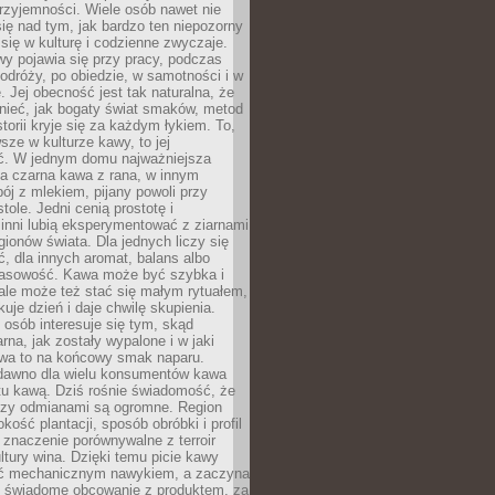
rzyjemności. Wiele osób nawet nie
ię nad tym, jak bardzo ten niepozorny
 się w kulturę i codzienne zwyczaje.
wy pojawia się przy pracy, podczas
odróży, po obiedzie, w samotności i w
. Jej obecność jest tak naturalna, że
nieć, jak bogaty świat smaków, metod
storii kryje się za każdym łykiem. To,
sze w kulturze kawy, to jej
ć. W jednym domu najważniejsza
a czarna kawa z rana, w innym
pój z mlekiem, pijany powoli przy
ole. Jedni cenią prostotę i
 inni lubią eksperymentować z ziarnami
gionów świata. Dla jednych liczy się
, dla innych aromat, balans albo
wasowość. Kawa może być szybka i
ale może też stać się małym rytuałem,
kuje dzień i daje chwilę skupienia.
 osób interesuje się tym, skąd
rna, jak zostały wypalone i w jaki
wa to na końcowy smak naparu.
dawno dla wielu konsumentów kawa
tu kawą. Dziś rośnie świadomość, że
dzy odmianami są ogromne. Region
kość plantacji, sposób obróbki i profil
 znaczenie porównywalne z terroir
tury wina. Dzięki temu picie kawy
yć mechanicznym nawykiem, a zaczyna
 świadome obcowanie z produktem, za