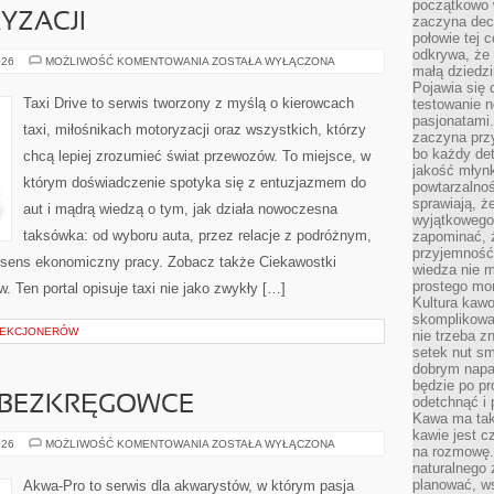
początkowo 
YZACJI
zaczyna dec
połowie tej 
odkrywa, że 
HISTORIA
026
MOŻLIWOŚĆ KOMENTOWANIA
ZOSTAŁA WYŁĄCZONA
małą dziedzi
MOTORYZACJI
Pojawia się
Taxi Drive to serwis tworzony z myślą o kierowcach
testowanie n
pasjonatami
taxi, miłośnikach motoryzacji oraz wszystkich, którzy
zaczyna pr
bo każdy det
chcą lepiej zrozumieć świat przewozów. To miejsce, w
jakość młynk
którym doświadczenie spotyka się z entuzjazmem do
powtarzalnoś
sprawiają, ż
aut i mądrą wiedzą o tym, jak działa nowoczesna
wyjątkowego
taksówka: od wyboru auta, przez relacje z podróżnym,
zapominać, ż
przyjemność
 sens ekonomiczny pracy. Zobacz także Ciekawostki
wiedza nie m
prostego mo
 Ten portal opisuje taxi nie jako zwykły […]
Kultura kaw
skomplikowan
OLEKCJONERÓW
nie trzeba z
setek nut s
dobrym napar
będzie po pr
E BEZKRĘGOWCE
odetchnąć i 
Kawa ma tak
kawie jest 
KREWETKI
026
MOŻLIWOŚĆ KOMENTOWANIA
ZOSTAŁA WYŁĄCZONA
na rozmowę.
I
naturalnego 
INNE
BEZKRĘGOWCE
planować, w
Akwa-Pro to serwis dla akwarystów, w którym pasja