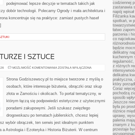
codziennej p
podejmować lepsze decyzje w tematach takich jak
zastanawia s
czy dobór technologii. Polecamy Ogrody i mała architektura i
napój wpisał
Filiżanka ka
trona koncentruje się na praktyce: zamiast pustych haseł
spotkań, w p
]
towarzystwie
łatwo zapom
parzenia i hi
SZTUKI
co najciekaw
różnorodnoś
będzie mocn
delikatny na
TURZE I SZTUCE
kuchennym st
regularność,
z różnych re
BIŻUTERIA
026
MOŻLIWOŚĆ KOMENTOWANIA
ZOSTAŁA WYŁĄCZONA
intensywność
W
KULTURZE
delikatna k
I
Strona Godziszewscy.pl to miejsce tworzone z myślą o
praktyczna, 
SZTUCE
który porząd
osobach, które interesuje biżuteria, obrączki oraz skup
Coraz więcej
pochodzą zia
złota w Zamościu i okolicach. To portal tematyczny, w
sposób wpły
którym łączą się podpowiedzi estetyczne z użytecznymi
Jeszcze nie
była po pros
poradami zakupowymi. Jeśli szukasz zwięzłego
różnice mię
drogowskazu po tematach jubilerskich, chcesz lepiej
uprawy, wyso
palenia mają
esz wybór obrączek, ten serwis jest idealnym punktem
znanym z kul
przestaje b
a a Astrologia i Ezoteryka i Historia Biżuterii. W centrum
przypominać