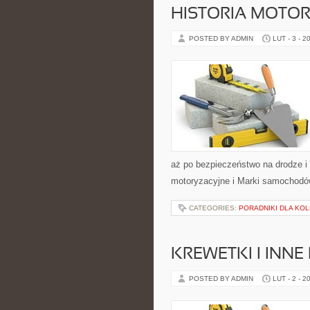
HISTORIA MOTOR
POSTED BY ADMIN
LUT - 3 - 2
aż po bezpieczeństwo na drodze i
motoryzacyjne i Marki samochodów.
CATEGORIES:
PORADNIKI DLA K
KREWETKI I INN
POSTED BY ADMIN
LUT - 2 - 2