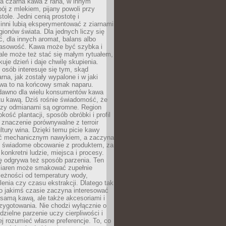
a czarna kawa z rana, w innym
pój z mlekiem, pijany powoli przy
ole. Jedni cenią prostotę i
 inni lubią eksperymentować z ziarnami
gionów świata. Dla jednych liczy się
, dla innych aromat, balans albo
wasowość. Kawa może być szybka i
ale może też stać się małym rytuałem,
kuje dzień i daje chwilę skupienia.
 osób interesuje się tym, skąd
rna, jak zostały wypalone i w jaki
wa to na końcowy smak naparu.
dawno dla wielu konsumentów kawa
tu kawą. Dziś rośnie świadomość, że
dzy odmianami są ogromne. Region
kość plantacji, sposób obróbki i profil
 znaczenie porównywalne z terroir
tury wina. Dzięki temu picie kawy
yć mechanicznym nawykiem, a zaczyna
 świadome obcowanie z produktem, za
 konkretni ludzie, miejsca i procesy.
ę odgrywa też sposób parzenia. Ten
ziaren może smakować zupełnie
leżności od temperatury wody,
lenia czy czasu ekstrakcji. Dlatego tak
o jakimś czasie zaczyna interesować
o samą kawą, ale także akcesoriami i
zygotowania. Nie chodzi wyłącznie o
ielne parzenie uczy cierpliwości i
ej rozumieć własne preferencje. To, co