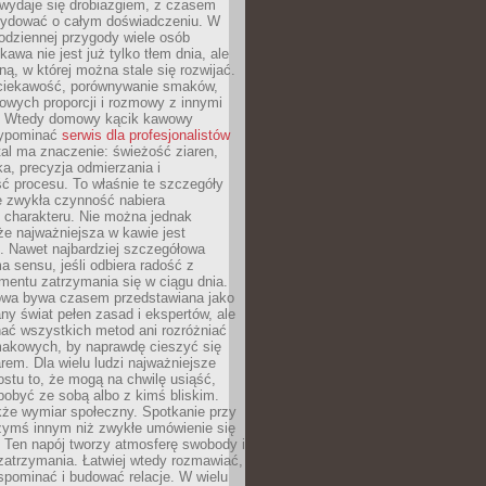
wydaje się drobiazgiem, z czasem
ydować o całym doświadczeniu. W
codziennej przygody wiele osób
kawa nie jest już tylko tłem dnia, ale
ną, w której można stale się rozwijać.
 ciekawość, porównywanie smaków,
owych proporcji i rozmowy z innymi
. Wtedy domowy kącik kawowy
zypominać
serwis dla profesjonalistów
al ma znaczenie: świeżość ziaren,
a, precyzja odmierzania i
ć procesu. To właśnie te szczegóły
e zwykła czynność nabiera
 charakteru. Nie można jednak
e najważniejsza w kawie jest
. Nawet najbardziej szczegółowa
a sensu, jeśli odbiera radość z
mentu zatrzymania się w ciągu dnia.
owa bywa czasem przedstawiana jako
y świat pełen zasad i ekspertów, ale
nać wszystkich metod ani rozróżniać
makowych, by naprawdę cieszyć się
em. Dla wielu ludzi najważniejsze
ostu to, że mogą na chwilę usiąść,
pobyć ze sobą albo z kimś bliskim.
że wymiar społeczny. Spotkanie przy
czymś innym niż zwykłe umówienie się
 Ten napój tworzy atmosferę swobody i
zatrzymania. Łatwiej wtedy rozmawiać,
spominać i budować relacje. W wielu