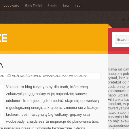
Lodowato
Tagi
Tagi
Spis Treści
Środa
SUB
ZE
A
Kawa od dawn
napojem pob
KLIFY
026
MOŻLIWOŚĆ KOMENTOWANIA
ZOSTAŁA WYŁĄCZONA
rytuał, bez 
I
pretekst do 
WYBRZEŻA
codziennej p
Vulcans to blog turystyczny dla osób, które chcą
zastanawia s
zobaczyć potęgę natury w jej najbardziej surowej
napój wpisał
Filiżanka ka
odsłonie. To miejsce, gdzie podróż staje się opowieścią
spotkań, w p
o geologicznej energii, a krajobraz zmienia się z każdym
towarzystwie
łatwo zapom
krokiem. Jeśli fascynują Cię wulkany, gejzery oraz
parzenia i hi
co najciekaw
wodospady, znajdziesz tu inspiracje do planowania tras,
różnorodnoś
óre pomagają przeżyć przygodę bezpiecznie. Strona