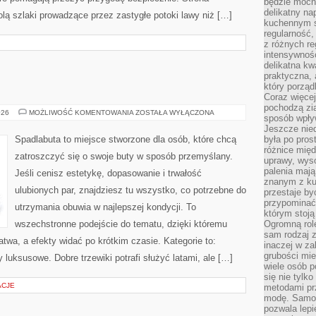
będzie mocn
delikatny na
olą szlaki prowadzące przez zastygłe potoki lawy niż […]
kuchennym st
regularność,
z różnych re
intensywność
delikatna k
praktyczna, 
który porząd
Coraz więcej
pochodzą zia
BUTY
026
MOŻLIWOŚĆ KOMENTOWANIA
ZOSTAŁA WYŁĄCZONA
sposób wpły
A
ZDROWIE
Jeszcze nie
Spadlabuta to miejsce stworzone dla osób, które chcą
była po pros
różnice mię
zatroszczyć się o swoje buty w sposób przemyślany.
uprawy, wyso
palenia mają
Jeśli cenisz estetykę, dopasowanie i trwałość
znanym z kul
ulubionych par, znajdziesz tu wszystko, co potrzebne do
przestaje b
przypominać
utrzymania obuwia w najlepszej kondycji. To
którym stoją
wszechstronne podejście do tematu, dzięki któremu
Ogromną rol
sam rodzaj 
łatwa, a efekty widać po krótkim czasie. Kategorie to:
inaczej w za
grubości mie
 luksusowe. Dobre trzewiki potrafi służyć latami, ale […]
wiele osób p
się nie tylk
ACJE
metodami pr
modę. Samodz
pozwala lepi