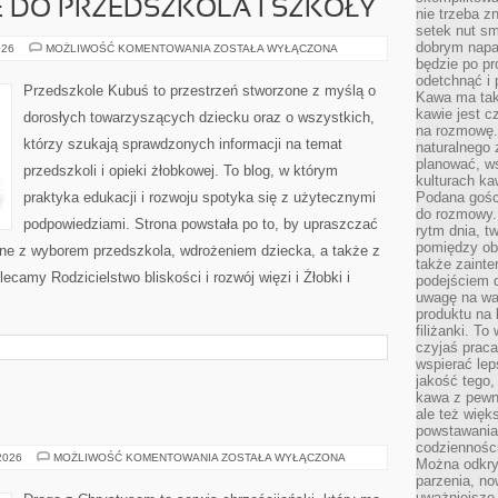
 DO PRZEDSZKOLA I SZKOŁY
nie trzeba z
setek nut s
dobrym napar
PRZYGOTOWANIE
026
MOŻLIWOŚĆ KOMENTOWANIA
ZOSTAŁA WYŁĄCZONA
DO
będzie po pr
PRZEDSZKOLA
odetchnąć i 
I
Przedszkole Kubuś to przestrzeń stworzone z myślą o
Kawa ma tak
SZKOŁY
kawie jest 
dorosłych towarzyszących dziecku oraz o wszystkich,
na rozmowę.
którzy szukają sprawdzonych informacji na temat
naturalnego 
planować, w
przedszkoli i opieki żłobkowej. To blog, w którym
kulturach ka
praktyka edukacji i rozwoju spotyka się z użytecznymi
Podana gośc
do rozmowy. 
podpowiedziami. Strona powstała po to, by upraszczać
rytm dnia, t
pomiędzy ob
zane z wyborem przedszkola, wdrożeniem dziecka, a także z
także zainte
ecamy Rodzicielstwo bliskości i rozwój więzi i Żłobki i
podejściem 
uwagę na war
produktu na 
filiżanki. T
czyjaś prac
wspierać lep
jakość tego,
kawa z pewne
ale też więk
powstawania
codzienności
SIKHIZM
 2026
MOŻLIWOŚĆ KOMENTOWANIA
ZOSTAŁA WYŁĄCZONA
Można odkry
parzenia, no
uważniejsze