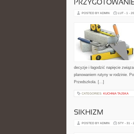
PRZYGOTOWANIE
POSTED BY ADMIN
LUT - 1 - 2
decyzje i łagodzić napięcie zwią
planowaniem rutyny w rodzinie. Pol
Przedszkola. […]
CATEGORIES:
KUCHNIA TAJSKA
SIKHIZM
POSTED BY ADMIN
STY - 31 -