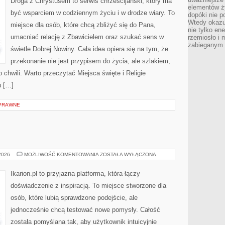
Droga z Chrystusem to serwis chrześcijański, który ma
elementów ży
być wsparciem w codziennym życiu i w drodze wiary. To
dopóki nie p
Wtedy okazuj
miejsce dla osób, które chcą zbliżyć się do Pana,
nie tylko ene
umacniać relację z Zbawicielem oraz szukać sens w
rzemiosło i 
zabieganym 
świetle Dobrej Nowiny. Cała idea opiera się na tym, że
przekonanie nie jest przypisem do życia, ale szlakiem,
 chwili. Warto przeczytać Miejsca święte i Religie
u […]
PRAWNE
TRENING
 2026
MOŻLIWOŚĆ KOMENTOWANIA
ZOSTAŁA WYŁĄCZONA
KONI
Ikarion.pl to przyjazna platforma, która łączy
doświadczenie z inspiracją. To miejsce stworzone dla
osób, które lubią sprawdzone podejście, ale
jednocześnie chcą testować nowe pomysły. Całość
została pomyślana tak, aby użytkownik intuicyjnie