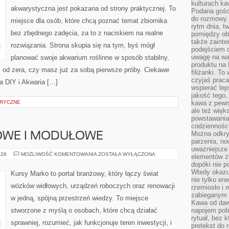
kulturach ka
akwarystyczna jest pokazana od strony praktycznej. To
Podana gośc
do rozmowy. 
miejsce dla osób, które chcą poznać temat zbiornika
rytm dnia, t
bez zbędnego zadęcia, za to z naciskiem na realne
pomiędzy ob
także zainte
rozwiązania. Strona skupia się na tym, byś mógł
podejściem 
uwagę na war
planować swoje akwarium roślinne w sposób stabilny,
produktu na 
sz od zera, czy masz już za sobą pierwsze próby. Ciekawe
filiżanki. T
czyjaś prac
ia DIY i Akwaria […]
wspierać lep
jakość tego,
RYCZNE
kawa z pewne
ale też więk
powstawania
codzienności
Można odkry
OWE I MODUŁOWE
parzenia, no
uważniejsze
DOMY
026
MOŻLIWOŚĆ KOMENTOWANIA
ZOSTAŁA WYŁĄCZONA
elementów ży
SZKIELETOWE
dopóki nie p
I
MODUŁOWE
Wtedy okazuj
Kursy Marko to portal branżowy, który łączy świat
nie tylko ene
wózków widłowych, urządzeń roboczych oraz renowacji
rzemiosło i 
zabieganym 
w jedną, spójną przestrzeń wiedzy. To miejsce
Kawa od dawn
stworzone z myślą o osobach, które chcą działać
napojem pob
rytuał, bez 
sprawniej, rozumieć, jak funkcjonuje teren inwestycji, i
pretekst do 