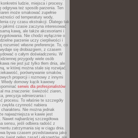
 konkretni ludzie, miejsca i procesy.
ę odgrywa też sposób parzenia. Ten
ziaren może smakować zupełnie
leżności od temperatury wody,
lenia czy czasu ekstrakcji. Dlatego tak
o jakimś czasie zaczyna interesować
o samą kawą, ale także akcesoriami i
zygotowania. Nie chodzi wyłącznie o
ielne parzenie uczy cierpliwości i
ej rozumieć własne preferencje. To, co
wydaje się drobiazgiem, z czasem
ydować o całym doświadczeniu. W
codziennej przygody wiele osób
kawa nie jest już tylko tłem dnia, ale
ną, w której można stale się rozwijać.
 ciekawość, porównywanie smaków,
owych proporcji i rozmowy z innymi
. Wtedy domowy kącik kawowy
zypominać
serwis dla profesjonalistów
al ma znaczenie: świeżość ziaren,
a, precyzja odmierzania i
ć procesu. To właśnie te szczegóły
e zwykła czynność nabiera
 charakteru. Nie można jednak
e najważniejsza w kawie jest
. Nawet najbardziej szczegółowa
a sensu, jeśli odbiera radość z
mentu zatrzymania się w ciągu dnia.
owa bywa czasem przedstawiana jako
y świat pełen zasad i ekspertów, ale