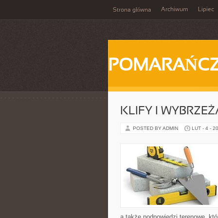
Archiwum
Lipiec
Strona główna
POMARAŃC
KLIFY I WYBRZEŻ
POSTED BY ADMIN
LUT - 4 - 2
a także podpowiedzi terenowe, kt