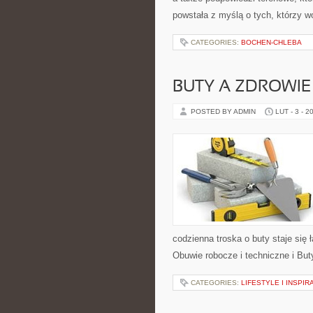
powstała z myślą o tych, którzy w
CATEGORIES:
BOCHEN-CHLEBA
BUTY A ZDROWIE
POSTED BY ADMIN
LUT - 3 - 2
codzienna troska o buty staje się 
Obuwie robocze i techniczne i Buty
CATEGORIES:
LIFESTYLE I INSPIR