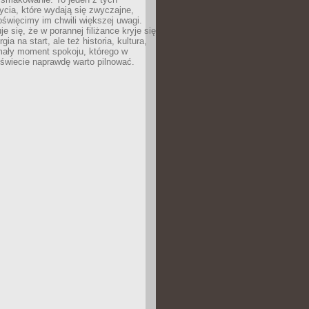
cia, które wydają się zwyczajne,
oświęcimy im chwili większej uwagi.
e się, że w porannej filiżance kryje się
rgia na start, ale też historia, kultura,
mały moment spokoju, którego w
świecie naprawdę warto pilnować.