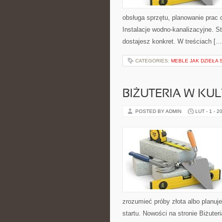
obsługa sprzętu, planowanie prac 
Instalacje wodno-kanalizacyjne. S
dostajesz konkret. W treściach […
CATEGORIES:
MEBLE JAK DZIEŁA 
BIŻUTERIA W KUL
POSTED BY ADMIN
LUT - 1 - 2
zrozumieć próby złota albo planuj
startu. Nowości na stronie Biżuteri