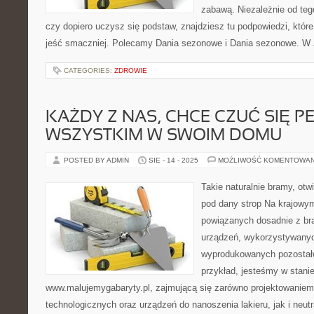
zabawą. Niezależnie od tego
czy dopiero uczysz się podstaw, znajdziesz tu podpowiedzi, któr
jeść smaczniej. Polecamy Dania sezonowe i Dania sezonowe. W J
CATEGORIES:
ZDROWIE
KAŻDY Z NAS, CHCE CZUĆ SIĘ P
WSZYSTKIM W SWOIM DOMU
POSTED BY ADMIN
SIE - 14 - 2025
MOŻLIWOŚĆ KOMENTOWA
Takie naturalnie bramy, otwi
pod dany strop Na krajowym 
powiązanych dosadnie z bra
urządzeń, wykorzystywanyc
wyprodukowanych pozostało
przykład, jesteśmy w stani
www.malujemygabaryty.pl, zajmującą się zarówno projektowaniem i
technologicznych oraz urządzeń do nanoszenia lakieru, jak i neut