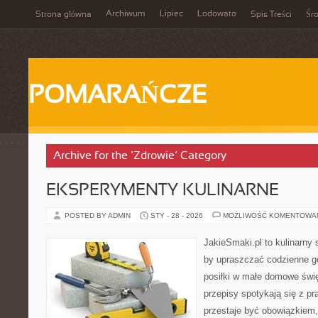
Archiwum
Lipiec
Lodowato
Strona główna
Spis Treści
Śr
POMARAŃCZE
Archive for the ‘Zdrowie’ Category
EKSPERYMENTY KULINARNE
POSTED BY ADMIN
STY - 28 - 2026
MOŻLIWOŚĆ KOMENTOWA
JakieSmaki.pl to kulinarny s
by upraszczać codzienne g
posiłki w małe domowe świę
przepisy spotykają się z pr
przestaje być obowiązkiem,