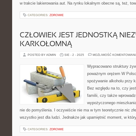
w trakcie lakierowania aut. Na rynku lokalnym obecne są, też, to
CATEGORIES:
ZDROWIE
CZŁOWIEK JEST JEDNOSTKĄ NIE
KARKOŁOMNĄ
POSTED BY ADMIN
SIE - 2 - 2025
MOŻLIWOŚĆ KOMENTOWAN
Wypracowano struktury żywi
poważnym orężem W Polsc
spożywanie alkoholu przy k
Bez względu na to, czy jest
familii, czy także wprowad
wypożyczonego mieszkania.
nie do pomyślenia. I oczywiście nie ma w tym teoretycznie nic zł
wszystko jest dla ludzi. Jednakże jak upamiętnić moment, w któr
CATEGORIES:
ZDROWIE