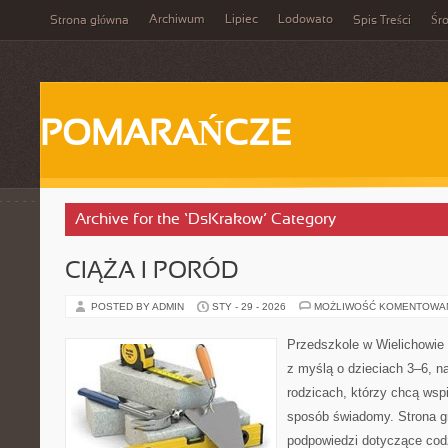
Archiwum
Lipiec
Lodowato
Strona główna
Spis Treści
Śr
POMARAŃCZE
Archive for the ‘DsKrakow’ Category
CIĄŻA I PORÓD
POSTED BY ADMIN
STY - 29 - 2026
MOŻLIWOŚĆ KOMENTOWA
Przedszkole w Wielichowie 
z myślą o dzieciach 3–6, n
rodzicach, którzy chcą wsp
sposób świadomy. Strona 
podpowiedzi dotyczące cod