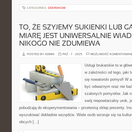
CATEGORIES:
DSKRAKOW
TO, ŻE SZYJEMY SUKIENKI LUB 
MIARĘ JEST UNIWERSALNIE WIA
NIKOGO NIE ZDUMIEWA
POSTED BY ADMIN
PAŹ - 7 - 2025
MOŻLIWOŚĆ KOMENTOWAN
Usługi brukarskie to w głów
w zależności od tego, jaki 
się nowatorski pomysł! W a
być odważnym oraz nie bać
szalonych pomysłów. Jak na
swój niepowtarzalny urok, 
pobudzają do eksperymentowania – przetestuj sklep prezenty. Insp
wyszukiwać dokładnie wszędzie. Wiele osób wzoruje się na kultur
obcych […]