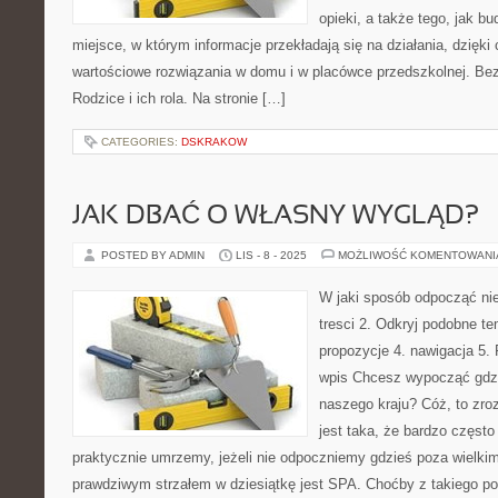
opieki, a także tego, jak b
miejsce, w którym informacje przekładają się na działania, dzięki
wartościowe rozwiązania w domu i w placówce przedszkolnej. Bez
Rodzice i ich rola. Na stronie […]
CATEGORIES:
DSKRAKOW
JAK DBAĆ O WŁASNY WYGLĄD?
POSTED BY ADMIN
LIS - 8 - 2025
MOŻLIWOŚĆ KOMENTOWAN
W jaki sposób odpocząć ni
tresci 2. Odkryj podobne t
propozycje 4. nawigacja 5.
wpis Chcesz wypocząć gdzi
naszego kraju? Cóż, to zro
jest taka, że bardzo często 
praktycznie umrzemy, jeżeli nie odpoczniemy gdzieś poza wielk
prawdziwym strzałem w dziesiątkę jest SPA. Choćby z takiego p