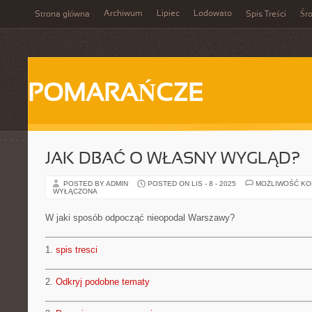
Archiwum
Lipiec
Lodowato
Strona główna
Spis Treści
Śr
POMARAŃCZE
JAK DBAĆ O WŁASNY WYGLĄD?
POSTED BY ADMIN
POSTED ON LIS - 8 - 2025
MOŻLIWOŚĆ K
WYŁĄCZONA
W jaki sposób odpocząć nieopodal Warszawy?
1.
spis tresci
2.
Odkryj podobne tematy