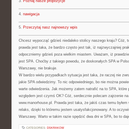
3.
Poznaj nasze propozycje
4.
nawigacja
5.
Przeczytaj nasz najnowszy wpis
Chcesz wypocząć gdzieś niedaleko stolicy naszego kraju? Cóż, t
prawda jest taka, że bardzo często jest tak, iż najzwyczajniej pra
odpoczniemy gdzieś poza wielkim miastem. Uważam, iż prawdziw
jest SPA. Choćby z takiego powodu, że doskonałych SPA w Polsc
Warszawy, nie brakuje.
W bardzo wielu przypadkach sytuacja jest taka, że raczej nie zw
jakie SPA odwiedzimy. To nic odpowiedniego, bo nie można powie
warte odwiedzenia. Jak możemy zatem natrafić na to SPA, które
względem jest czymś OK? Cóż, serdecznie polecam zajrzenie na 
www.manorhouse.pl. Prawda jest taka, że jakiś czas temu byłem 
relaks, dzięki to któremu jestem usatysfakcjonowany. A to oczyw
Warszawy. Warto w takim razie spędzić dwa dni w SPA, bo to daj
CATEGORIES:
DSKRAKOW