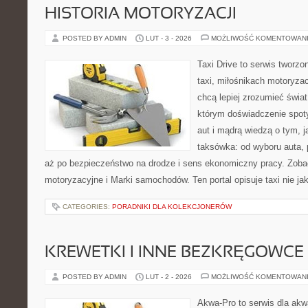
HISTORIA MOTORYZACJI
POSTED BY ADMIN
LUT - 3 - 2026
MOŻLIWOŚĆ KOMENTOWAN
Taxi Drive to serwis tworz
taxi, miłośnikach motoryzac
chcą lepiej zrozumieć świa
którym doświadczenie spot
aut i mądrą wiedzą o tym, 
taksówka: od wyboru auta, 
aż po bezpieczeństwo na drodze i sens ekonomiczny pracy. Zoba
motoryzacyjne i Marki samochodów. Ten portal opisuje taxi nie ja
CATEGORIES:
PORADNIKI DLA KOLEKCJONERÓW
KREWETKI I INNE BEZKRĘGOWCE
POSTED BY ADMIN
LUT - 2 - 2026
MOŻLIWOŚĆ KOMENTOWAN
Akwa-Pro to serwis dla akw