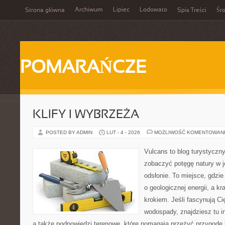
Archiwum
Lipiec
Lodowato
Strona główna
Spis Treści
Śr
POMARAŃCZE
KLIFY I WYBRZEŻA
POSTED BY ADMIN
LUT - 4 - 2026
MOŻLIWOŚĆ KOMENTOWAN
Vulcans to blog turystyczny
zobaczyć potęgę natury w je
odsłonie. To miejsce, gdzie
o geologicznej energii, a k
krokiem. Jeśli fascynują Ci
wodospady, znajdziesz tu in
a także podpowiedzi terenowe, które pomagają przeżyć przygodę 