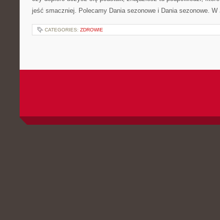
jeść smaczniej. Polecamy Dania sezonowe i Dania sezonowe. W J
CATEGORIES:
ZDROWIE