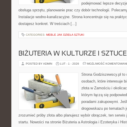
podejmować lepsze decyzje
obsługa sprzętu, planowanie prac czy dobór technologii. Polecamy
Instalacje wodno-kanalizacyjne. Strona koncentruje się na prakty
dostajesz konkret. W treściach […]
CATEGORIES:
MEBLE JAK DZIEŁA SZTUKI
BIŻUTERIA W KULTURZE I SZTUCE
POSTED BY ADMIN
LUT - 1 - 2026
MOŻLIWOŚĆ KOMENTOWAN
Strona Godziszewscy.pl to 
osobach, które interesuje b
złota w Zamościu i okolicac
którym łączą się podpowied
poradami zakupowymi. Jeśl
drogowskazu po tematach ju
zrozumieć próby złota albo planujesz wybór obrączek, ten serwis
startu. Nowości na stronie Biżuteria a Astrologia i Ezoteryka i His