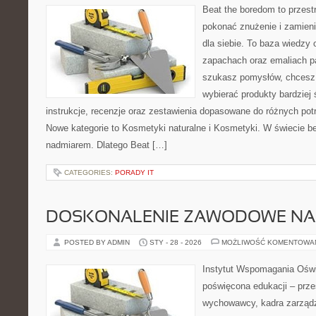
Beat the boredom to przest
pokonać znużenie i zamieni
dla siebie. To baza wiedzy 
zapachach oraz emaliach p
szukasz pomysłów, chcesz l
wybierać produkty bardziej 
instrukcje, recenzje oraz zestawienia dopasowane do różnych potr
Nowe kategorie to Kosmetyki naturalne i Kosmetyki. W świecie b
nadmiarem. Dlatego Beat […]
CATEGORIES:
PORADY IT
DOSKONALENIE ZAWODOWE NAU
POSTED BY ADMIN
STY - 28 - 2026
MOŻLIWOŚĆ KOMENTOWA
Instytut Wspomagania Oświ
poświęcona edukacji – prze
wychowawcy, kadra zarządza