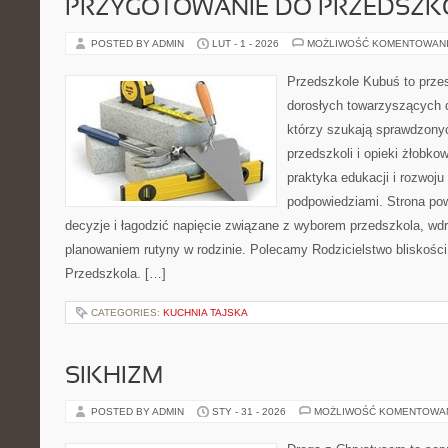
PRZYGOTOWANIE DO PRZEDSZKO
POSTED BY ADMIN
LUT - 1 - 2026
MOŻLIWOŚĆ KOMENTOWAN
Przedszkole Kubuś to prze
dorosłych towarzyszących 
którzy szukają sprawdzonyc
przedszkoli i opieki żłobko
praktyka edukacji i rozwoj
podpowiedziami. Strona pow
decyzje i łagodzić napięcie związane z wyborem przedszkola, wd
planowaniem rutyny w rodzinie. Polecamy Rodzicielstwo bliskości i 
Przedszkola. […]
CATEGORIES:
KUCHNIA TAJSKA
SIKHIZM
POSTED BY ADMIN
STY - 31 - 2026
MOŻLIWOŚĆ KOMENTOWA