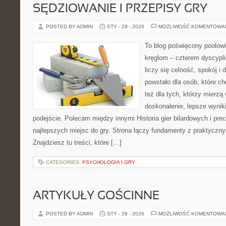
SĘDZIOWANIE I PRZEPISY GRY
POSTED BY ADMIN
STY - 29 - 2026
MOŻLIWOŚĆ KOMENTOWA
To blog poświęcony poolowi
kręglom – czterem dyscypli
liczy się celność, spokój i
powstało dla osób, które ch
też dla tych, którzy mierz
doskonalenie, lepsze wyniki
podejście. Polecam między innymi Historia gier bilardowych i pre
najlepszych miejsc do gry. Strona łączy fundamenty z praktycz
Znajdziesz tu treści, które […]
CATEGORIES:
PSYCHOLOGIA I GRY
ARTYKUŁY GOŚCINNE
POSTED BY ADMIN
STY - 28 - 2026
MOŻLIWOŚĆ KOMENTOWA