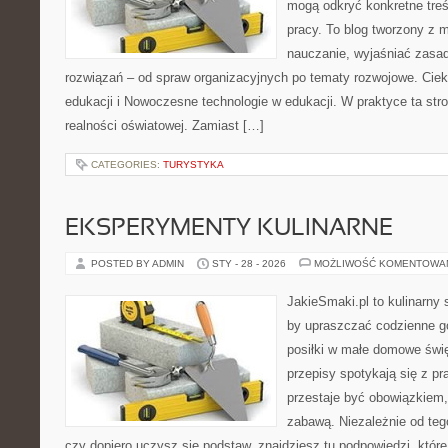
mogą odkryć konkretne treś
pracy. To blog tworzony z 
nauczanie, wyjaśniać zasa
rozwiązań – od spraw organizacyjnych po tematy rozwojowe. Cieka
edukacji i Nowoczesne technologie w edukacji. W praktyce ta str
realności oświatowej. Zamiast […]
CATEGORIES:
TURYSTYKA
EKSPERYMENTY KULINARNE
POSTED BY ADMIN
STY - 28 - 2026
MOŻLIWOŚĆ KOMENTOWA
JakieSmaki.pl to kulinarny s
by upraszczać codzienne g
posiłki w małe domowe świę
przepisy spotykają się z pr
przestaje być obowiązkiem,
zabawą. Niezależnie od tego
czy dopiero uczysz się podstaw, znajdziesz tu podpowiedzi, któr