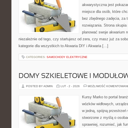
akwarystyczna jest pokazan
miejsce dla osób, które ch
bez zbędnego zadęcia, za t
rozwiązania. Strona skupia
planować swoje akwarium ro
niezależnie od tego, czy startujesz od zera, czy masz już za sob
kategorie dla wszystkich to Akwaria DIY i Akwaria […]
CATEGORIES:
SAMOCHODY ELEKTRYCZNE
DOMY SZKIELETOWE I MODUŁO
POSTED BY ADMIN
LUT - 2 - 2026
MOŻLIWOŚĆ KOMENTOWAN
Kursy Marko to portal branż
wózków widłowych, urządze
w jedną, spójną przestrzeń
stworzone z myślą o osobac
sprawniej, rozumieć, jak fun