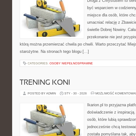
Droga z Chrystusem to serw
być wsparciem w codziennym
miejsce dla osób, które chc
umacniać relację z Zbawic
świetle Dobrej Nowiny. Cała
przekonanie nie jest przypi
którą można przemierzać chwila po chwili. Warto przeczytać Miejs
starożytne. Na stronach tego blogu […]
CATEGORIES:
OSOBY NIEPEŁNOSPRAWNE
TRENING KONI
POSTED BY ADMIN
STY - 30 - 2026
MOŻLIWOŚĆ KOMENTOWA
Ikarion.pl to przyjazna plat
doświadczenie z inspiracją.
osób, które lubią sprawdzon
jednocześnie chcą testowa
została pomyślana tak, aby 