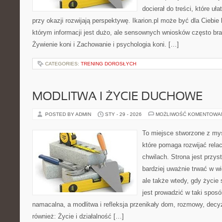
docierał do treści, które uł
przy okazji rozwijają perspektywę. Ikarion.pl może być dla Cieb
którym informacji jest dużo, ale sensownych wniosków często bra
Żywienie koni i Zachowanie i psychologia koni. […]
CATEGORIES:
TRENING DOROSŁYCH
MODLITWA I ŻYCIE DUCHOWE
POSTED BY ADMIN
STY - 29 - 2026
MOŻLIWOŚĆ KOMENTOWA
To miejsce stworzone z my
które pomaga rozwijać rela
chwilach. Strona jest przys
bardziej uważnie trwać w wi
ale także wtedy, gdy życie s
jest prowadzić w taki spos
namacalna, a modlitwa i refleksja przenikały dom, rozmowy, decyz
również: Życie i działalność […]