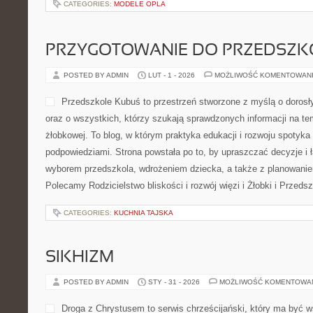
CATEGORIES:
MODELE OPLA
PRZYGOTOWANIE DO PRZEDSZKO
POSTED BY ADMIN
LUT - 1 - 2026
MOŻLIWOŚĆ KOMENTOWAN
Przedszkole Kubuś to przestrzeń stworzone z myślą o doros
oraz o wszystkich, którzy szukają sprawdzonych informacji na tem
żłobkowej. To blog, w którym praktyka edukacji i rozwoju spotyka
podpowiedziami. Strona powstała po to, by upraszczać decyzje i 
wyborem przedszkola, wdrożeniem dziecka, a także z planowaniem
Polecamy Rodzicielstwo bliskości i rozwój więzi i Żłobki i Przeds
CATEGORIES:
KUCHNIA TAJSKA
SIKHIZM
POSTED BY ADMIN
STY - 31 - 2026
MOŻLIWOŚĆ KOMENTOWA
Droga z Chrystusem to serwis chrześcijański, który ma być