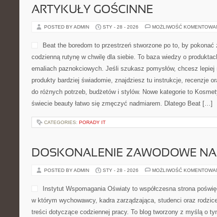
ARTYKUŁY GOŚCINNE
POSTED BY ADMIN
STY - 28 - 2026
MOŻLIWOŚĆ KOMENTOWA
Beat the boredom to przestrzeń stworzone po to, by pokonać 
codzienną rutynę w chwilę dla siebie. To baza wiedzy o produkta
emaliach paznokciowych. Jeśli szukasz pomysłów, chcesz lepiej 
produkty bardziej świadomie, znajdziesz tu instrukcje, recenzje 
do różnych potrzeb, budżetów i stylów. Nowe kategorie to Kosmet
świecie beauty łatwo się zmęczyć nadmiarem. Dlatego Beat […]
CATEGORIES:
PORADY IT
DOSKONALENIE ZAWODOWE NAU
POSTED BY ADMIN
STY - 28 - 2026
MOŻLIWOŚĆ KOMENTOWA
Instytut Wspomagania Oświaty to współczesna strona poświęc
w którym wychowawcy, kadra zarządzająca, studenci oraz rodzic
treści dotyczące codziennej pracy. To blog tworzony z myślą o t