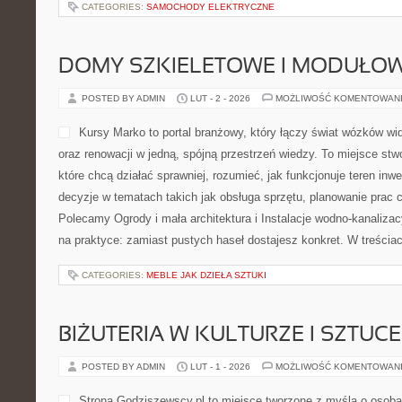
CATEGORIES:
SAMOCHODY ELEKTRYCZNE
DOMY SZKIELETOWE I MODUŁO
POSTED BY ADMIN
LUT - 2 - 2026
MOŻLIWOŚĆ KOMENTOWAN
Kursy Marko to portal branżowy, który łączy świat wózków w
oraz renowacji w jedną, spójną przestrzeń wiedzy. To miejsce st
które chcą działać sprawniej, rozumieć, jak funkcjonuje teren inw
decyzje w tematach takich jak obsługa sprzętu, planowanie prac c
Polecamy Ogrody i mała architektura i Instalacje wodno-kanalizac
na praktyce: zamiast pustych haseł dostajesz konkret. W treścia
CATEGORIES:
MEBLE JAK DZIEŁA SZTUKI
BIŻUTERIA W KULTURZE I SZTUCE
POSTED BY ADMIN
LUT - 1 - 2026
MOŻLIWOŚĆ KOMENTOWAN
Strona Godziszewscy.pl to miejsce tworzone z myślą o osobac