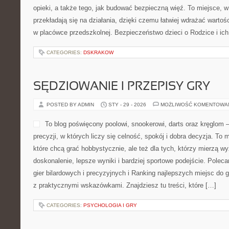
opieki, a także tego, jak budować bezpieczną więź. To miejsce, w
przekładają się na działania, dzięki czemu łatwiej wdrażać warto
w placówce przedszkolnej. Bezpieczeństwo dzieci o Rodzice i ich 
CATEGORIES:
DSKRAKOW
SĘDZIOWANIE I PRZEPISY GRY
POSTED BY ADMIN
STY - 29 - 2026
MOŻLIWOŚĆ KOMENTOWA
To blog poświęcony poolowi, snookerowi, darts oraz kręglom
precyzji, w których liczy się celność, spokój i dobra decyzja. To 
które chcą grać hobbystycznie, ale też dla tych, którzy mierzą w
doskonalenie, lepsze wyniki i bardziej sportowe podejście. Polec
gier bilardowych i precyzyjnych i Ranking najlepszych miejsc do 
z praktycznymi wskazówkami. Znajdziesz tu treści, które […]
CATEGORIES:
PSYCHOLOGIA I GRY