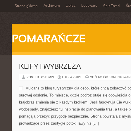
Archiwum
Lipiec
Lodowato
Strona główna
Spis Treści
Śr
POMARAŃCZE
KLIFY I WYBRZEŻA
POSTED BY ADMIN
LUT - 4 - 2026
MOŻLIWOŚĆ KOMENTOWAN
Vulcans to blog turystyczny dla osób, które chcą zobaczyć pot
surowej odsłonie. To miejsce, gdzie podróż staje się opowieścią o 
krajobraz zmienia się z każdym krokiem. Jeśli fascynują Cię wulk
wodospady, znajdziesz tu inspiracje do planowania tras, a także 
pomagają przeżyć przygodę bezpiecznie. Strona powstała z myślą 
prowadzące przez zastygłe potoki lawy niż […]