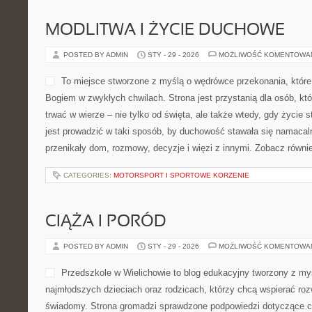
MODLITWA I ŻYCIE DUCHOWE
POSTED BY ADMIN
STY - 29 - 2026
MOŻLIWOŚĆ KOMENTOWA
To miejsce stworzone z myślą o wędrówce przekonania, które
Bogiem w zwykłych chwilach. Strona jest przystanią dla osób, któ
trwać w wierze – nie tylko od święta, ale także wtedy, gdy życie st
jest prowadzić w taki sposób, by duchowość stawała się namacalna
przenikały dom, rozmowy, decyzje i więzi z innymi. Zobacz równie
CATEGORIES:
MOTORSPORT I SPORTOWE KORZENIE
CIĄŻA I PORÓD
POSTED BY ADMIN
STY - 29 - 2026
MOŻLIWOŚĆ KOMENTOWA
Przedszkole w Wielichowie to blog edukacyjny tworzony z myś
najmłodszych dzieciach oraz rodzicach, którzy chcą wspierać ro
świadomy. Strona gromadzi sprawdzone podpowiedzi dotyczące c