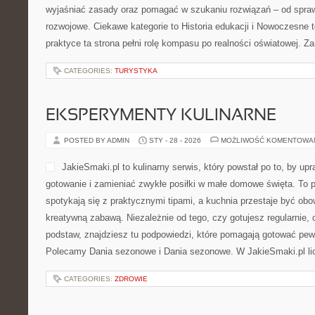
wyjaśniać zasady oraz pomagać w szukaniu rozwiązań – od spra
rozwojowe. Ciekawe kategorie to Historia edukacji i Nowoczesne 
praktyce ta strona pełni rolę kompasu po realności oświatowej. Z
CATEGORIES:
TURYSTYKA
EKSPERYMENTY KULINARNE
POSTED BY ADMIN
STY - 28 - 2026
MOŻLIWOŚĆ KOMENTOWA
JakieSmaki.pl to kulinarny serwis, który powstał po to, by u
gotowanie i zamieniać zwykłe posiłki w małe domowe święta. To p
spotykają się z praktycznymi tipami, a kuchnia przestaje być obo
kreatywną zabawą. Niezależnie od tego, czy gotujesz regularnie, 
podstaw, znajdziesz tu podpowiedzi, które pomagają gotować pewn
Polecamy Dania sezonowe i Dania sezonowe. W JakieSmaki.pl li
CATEGORIES:
ZDROWIE