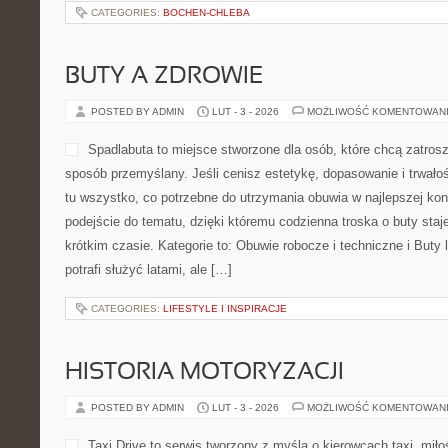
CATEGORIES:
BOCHEN-CHLEBA
BUTY A ZDROWIE
POSTED BY ADMIN
LUT - 3 - 2026
MOŻLIWOŚĆ KOMENTOWAN
Spadlabuta to miejsce stworzone dla osób, które chcą zatros
sposób przemyślany. Jeśli cenisz estetykę, dopasowanie i trwałoś
tu wszystko, co potrzebne do utrzymania obuwia w najlepszej ko
podejście do tematu, dzięki któremu codzienna troska o buty staje
krótkim czasie. Kategorie to: Obuwie robocze i techniczne i Buty
potrafi służyć latami, ale […]
CATEGORIES:
LIFESTYLE I INSPIRACJE
HISTORIA MOTORYZACJI
POSTED BY ADMIN
LUT - 3 - 2026
MOŻLIWOŚĆ KOMENTOWAN
Taxi Drive to serwis tworzony z myślą o kierowcach taxi, mił