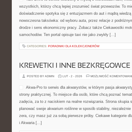
wszystkich, którzy chcą lepiej zrozumieć świat przewozów. To mi
doświadczenie spotyka się z entuzjazmem do aut i mądrą wiedzą o
nowoczesna taksówka: od wyboru auta, przez relacje z podróżny
drodze i sens ekonomiczny pracy. Zobacz także Ciekawostki moto
samochodów. Ten portal opisuje taxi nie jako zwykły […]
CATEGORIES:
PORADNIKI DLA KOLEKCJONERÓW
KREWETKI I INNE BEZKRĘGOWCE
POSTED BY ADMIN
LUT - 2 - 2026
MOŻLIWOŚĆ KOMENTOWAN
Akwa-Pro to serwis dla akwarystów, w którym pasja akwaryst
strony praktycznej. To miejsce dla osób, które chcą poznać tema
zadęcia, za to z naciskiem na realne rozwiązania. Strona skupia 
planować swoje akwarium roślinne w sposób stabilny, niezależnie 
zera, czy masz już za sobą pierwsze próby. Ciekawe kategorie dl
i Akwaria […]