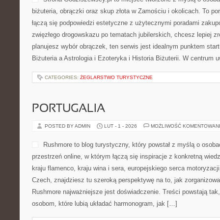
biżuteria, obrączki oraz skup złota w Zamościu i okolicach. To po
łączą się podpowiedzi estetyczne z użytecznymi poradami zakup
zwięzłego drogowskazu po tematach jubilerskich, chcesz lepiej zr
planujesz wybór obrączek, ten serwis jest idealnym punktem start
Biżuteria a Astrologia i Ezoteryka i Historia Biżuterii. W centrum
CATEGORIES:
ŻEGLARSTWO TURYSTYCZNE
PORTUGALIA
POSTED BY ADMIN
LUT - 1 - 2026
MOŻLIWOŚĆ KOMENTOWAN
Rushmore to blog turystyczny, który powstał z myślą o osob
przestrzeń online, w którym łączą się inspiracje z konkretną wied
kraju flamenco, kraju wina i sera, europejskiego serca motoryzacji,
Czech, znajdziesz tu szeroką perspektywę na to, jak zorganizow
Rushmore najważniejsze jest doświadczenie. Treści powstają ta
osobom, które lubią układać harmonogram, jak […]