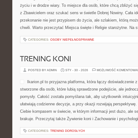
życiu i w drodze wiary. To miejsce dla osób, które chcą zbliżyć s
z Zbawicielem oraz szukać sens w świetle Dobrej Nowiny. Cała id
przekonanie nie jest przypisem do życia, ale szlakiem, którą mo
chwili. Warto przeczytać Miejsca święte i Religie starożytne. Na 
CATEGORIES:
OSOBY NIEPEŁNOSPRAWNE
TRENING KONI
POSTED BY ADMIN
STY - 30 - 2026
MOŻLIWOŚĆ KOMENTOWA
Ikarion.pl to przyjazna platforma, która łączy doświadczenie z
stworzone dla osób, które lubią sprawdzone podejście, ale jedno
pomysły. Całość została pomyślana tak, aby użytkownik intuicyjnie
ułatwiają codzienne decyzje, a przy okazji rozwijają perspektywę.
Ciebie kompasem w świecie, w którym informacji jest dużo, ale
brakuje. Przeczytaj także Żywienie koni i Zachowanie i psycholog
CATEGORIES:
TRENING DOROSŁYCH