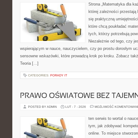
Strona „Matematyka dla każ
której zależności przestają
się praktyczną umiejętnośc
które chcą poukładać mate
tych, którzy potrzebują pow
Niezależnie od tego, czy j
wspierającym w nauce, nauczycielem, czy po prostu dorosłym uc
sensowne wskazówki, które prowadzą krok po kroku. Zobacz tak
Teoria […]
CATEGORIES:
PORADY IT
PRAWO OŚWIATOWE BEZ TAJEMN
POSTED BY ADMIN
LUT - 7 - 2026
MOŻLIWOŚĆ KOMENTOWAN
ten serwis to wortal o nauce
tym, jak zdobywać kompete
online. To miejsce stworzo