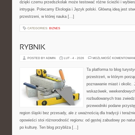
dzięki czemu przedszkolak może testować różne ścieżki i wybierać
intryguje. Polecamy Ekologia i Język polski. Główną ideą jest st
przestrzeni, w której nauka […]
CATEGORIES:
BIZNES
RYBNIK
POSTED BY ADMIN
LUT - 4 - 2026
MOŻLIWOŚĆ KOMENTOWAN
Ta platforma to blog turys
przestrzeń, w którym porzą
poznawanie miast i okolic.
wskazówek, weekendowych 
rozbudowanych tras zwiedza
przewodniki podane przystę
region śląski bez przesady, ale z uważnością dla tradycji i teraźn
opowieści stoi różnorodność regionu: od gęstej zabudowy po natura
po kulturę. Ten blog przybliża […]