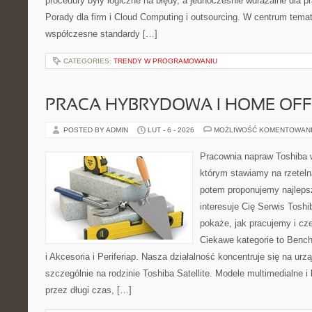
procedury były logiczne na błędy, a jednocześnie wdrażalne dla 
Porady dla firm i Cloud Computing i outsourcing. W centrum temat
współczesne standardy […]
CATEGORIES:
TRENDY W PROGRAMOWANIU
PRACA HYBRYDOWA I HOME OFF
POSTED BY ADMIN
LUT - 6 - 2026
MOŻLIWOŚĆ KOMENTOWAN
Pracownia napraw Toshiba 
którym stawiamy na rzeteln
potem proponujemy najlepsz
interesuje Cię Serwis Toshi
pokaże, jak pracujemy i c
Ciekawe kategorie to Bench
i Akcesoria i Periferiap. Nasza działalność koncentruje się na ur
szczególnie na rodzinie Toshiba Satellite. Modele multimedialne i
przez długi czas, […]