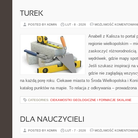
TUREK
POSTED BY ADMIN
LUT - 8 - 2026
MOŻLIWOŚĆ KOMENTOWAN
Anabell z Kalisza to portal
regionie wielkopolskim – mie
zaskoczyć różnorodnością. 
wędrówek, gdzie mapy spot
Jeśli szukasz inspiracji na
gdzie nie zaglądają wszysc
na każdą porę roku. Ciekawe miasta to Środa Wielkopolska i Konin
katalog punktów na mapie. To relacja z odkrywania – prowadzona 
CATEGORIES:
CIEKAWOSTKI GEOLOGICZNE I FORMACJE SKALANE
DLA NAUCZYCIELI
POSTED BY ADMIN
LUT - 7 - 2026
MOŻLIWOŚĆ KOMENTOWAN