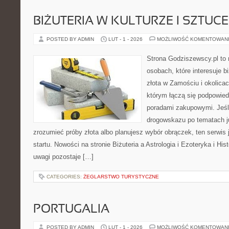
BIŻUTERIA W KULTURZE I SZTUCE
POSTED BY ADMIN
LUT - 1 - 2026
MOŻLIWOŚĆ KOMENTOWAN
Strona Godziszewscy.pl to 
osobach, które interesuje b
złota w Zamościu i okolicac
którym łączą się podpowied
poradami zakupowymi. Jeśl
drogowskazu po tematach ju
zrozumieć próby złota albo planujesz wybór obrączek, ten serwis
startu. Nowości na stronie Biżuteria a Astrologia i Ezoteryka i His
uwagi pozostaje […]
CATEGORIES:
ŻEGLARSTWO TURYSTYCZNE
PORTUGALIA
POSTED BY ADMIN
LUT - 1 - 2026
MOŻLIWOŚĆ KOMENTOWAN