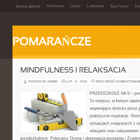
Archiwum
Lipiec
Lodowato
Strona główna
Spis Treści
Śr
POMARAŃCZE
MINDFULNESS I RELAKSACJA
POSTED BY ADMIN
LUT - 9 - 2026
MOŻLIWOŚĆ KOMENTOWAN
PRZEDSZKOLE NA 5 – porta
To miejsce, w którym opie
wspierające dziecko przez 
praktyczne inspiracje. Stro
sytuacjach związanych z o
relacjami oraz nabywaniem
przedszkolnym. Polecamy Ocena i obserwacja postępów i Żywienie 