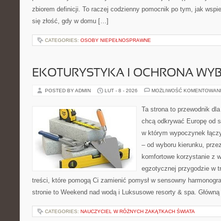
zbiorem definicji. To raczej codzienny pomocnik po tym, jak wspi
się złość, gdy w domu […]
CATEGORIES:
OSOBY NIEPEŁNOSPRAWNE
EKOTURYSTYKA I OCHRONA WY
POSTED BY ADMIN
LUT - 8 - 2026
MOŻLIWOŚĆ KOMENTOWAN
Ta strona to przewodnik dla
chcą odkrywać Europę od s
w którym wypoczynek łączy
– od wyboru kierunku, prze
komfortowe korzystanie z w
egzotycznej przygodzie w tr
treści, które pomogą Ci zamienić pomysł w sensowny harmonogr
stronie to Weekend nad wodą i Luksusowe resorty & spa. Główną
CATEGORIES:
NAUCZYCIEL W RÓŻNYCH ZAKĄTKACH ŚWIATA