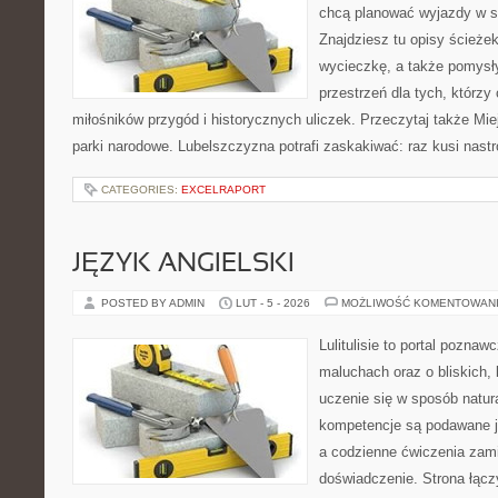
chcą planować wyjazdy w 
Znajdziesz tu opisy ścieżek
wycieczkę, a także pomysł
przestrzeń dla tych, którzy 
miłośników przygód i historycznych uliczek. Przeczytaj także Mie
parki narodowe. Lubelszczyzna potrafi zaskakiwać: raz kusi nast
CATEGORIES:
EXCELRAPORT
JĘZYK ANGIELSKI
POSTED BY ADMIN
LUT - 5 - 2026
MOŻLIWOŚĆ KOMENTOWAN
Lulitulisie to portal pozna
maluchach oraz o bliskich,
uczenie się w sposób natur
kompetencje są podawane j
a codzienne ćwiczenia zami
doświadczenie. Strona łącz