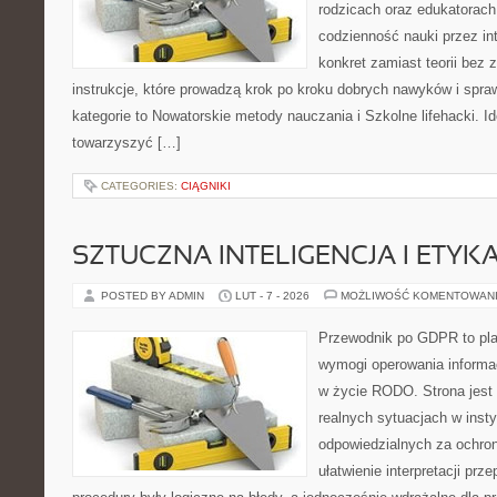
rodzicach oraz edukatorach
codzienność nauki przez inte
konkret zamiast teorii bez 
instrukcje, które prowadzą krok po kroku dobrych nawyków i spr
kategorie to Nowatorskie metody nauczania i Szkolne lifehacki. Id
towarzyszyć […]
CATEGORIES:
CIĄGNIKI
SZTUCZNA INTELIGENCJA I ETYK
POSTED BY ADMIN
LUT - 7 - 2026
MOŻLIWOŚĆ KOMENTOWAN
Przewodnik po GDPR to plat
wymogi operowania informa
w życie RODO. Strona jest
realnych sytuacjach w inst
odpowiedzialnych za ochron
ułatwienie interpretacji prz