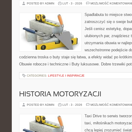
POSTED BY ADMIN
LUT - 3 - 2026
MOŻLIWOŚĆ KOMENTOWAN
Spadlabuta to miejsce stwo
zatroszczyć się o swoje bu
Jeśli cenisz estetykę, dopa
ulubionych par, znajdziesz
utrzymania obuwia w najlep
wszechstronne podejście do
codzienna troska o buty staje się łatwa, a efekty widać po krótkim
Obuwie robocze i techniczne i Buty luksusowe. Dobre trzewiki potr
CATEGORIES:
LIFESTYLE I INSPIRACJE
HISTORIA MOTORYZACJI
POSTED BY ADMIN
LUT - 3 - 2026
MOŻLIWOŚĆ KOMENTOWAN
Taxi Drive to serwis tworz
taxi, miłośnikach motoryzac
chcą lepiej zrozumieć świa