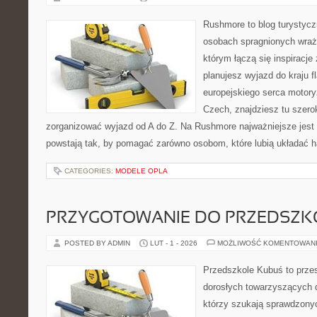
Rushmore to blog turystycz
osobach spragnionych wraże
którym łączą się inspiracje
planujesz wyjazd do kraju f
europejskiego serca motoryza
Czech, znajdziesz tu szero
zorganizować wyjazd od A do Z. Na Rushmore najważniejsze jest 
powstają tak, by pomagać zarówno osobom, które lubią układać 
CATEGORIES:
MODELE OPLA
PRZYGOTOWANIE DO PRZEDSZKO
POSTED BY ADMIN
LUT - 1 - 2026
MOŻLIWOŚĆ KOMENTOWAN
Przedszkole Kubuś to prze
dorosłych towarzyszących 
którzy szukają sprawdzonyc