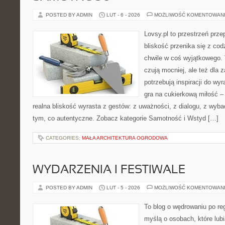
POSTED BY ADMIN
LUT - 6 - 2026
MOŻLIWOŚĆ KOMENTOWAN
Lovsy.pl to przestrzeń prze
bliskość przenika się z cod
chwile w coś wyjątkowego. T
czują mocniej, ale też dla 
potrzebują inspiracji do wy
gra na cukierkową miłość –
realna bliskość wyrasta z gestów: z uważności, z dialogu, z wyb
tym, co autentyczne. Zobacz kategorie Samotność i Wstyd […]
CATEGORIES:
MAŁA ARCHITEKTURA OGRODOWA
WYDARZENIA I FESTIWALE
POSTED BY ADMIN
LUT - 5 - 2026
MOŻLIWOŚĆ KOMENTOWAN
To blog o wędrowaniu po re
myślą o osobach, które lub