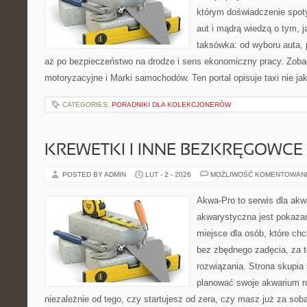
którym doświadczenie spot
aut i mądrą wiedzą o tym, 
taksówka: od wyboru auta, 
aż po bezpieczeństwo na drodze i sens ekonomiczny pracy. Zoba
motoryzacyjne i Marki samochodów. Ten portal opisuje taxi nie ja
CATEGORIES:
PORADNIKI DLA KOLEKCJONERÓW
KREWETKI I INNE BEZKRĘGOWCE
POSTED BY ADMIN
LUT - 2 - 2026
MOŻLIWOŚĆ KOMENTOWAN
Akwa-Pro to serwis dla akw
akwarystyczna jest pokazan
miejsce dla osób, które ch
bez zbędnego zadęcia, za t
rozwiązania. Strona skupia
planować swoje akwarium ro
niezależnie od tego, czy startujesz od zera, czy masz już za sob