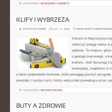
CATEGORIES:
AKCESORIA I GADŻETY
KLIFY I WYBRZEŻA
POSTED BY ADMIN
LUT - 4 - 2026
MOŻLIWOŚĆ KOMENTOWAN
Vulcans to blog turystyczny
zobaczyć potęgę natury w je
odsłonie. To miejsce, gdzie
o geologicznej energii, a k
krokiem. Jeśli fascynują Ci
wodospady, znajdziesz tu in
a także podpowiedzi terenowe, które pomagają przeżyć przygodę 
powstała z myślą o tych, którzy wolą szlaki prowadzące przez zas
CATEGORIES:
BOCHEN-CHLEBA
BUTY A ZDROWIE