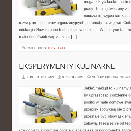
mogą odkryć konkretne treś
pracy. To blog tworzony z 
nauczanie, wyjaśniać zasa
rozwiązań – od spraw organizacyjnych po tematy rozwojowe. Cieka
edukacji i Nowoczesne technologie w edukacji. W praktyce ta str
realności oświatowej. Zamiast […]
CATEGORIES:
TURYSTYKA
EKSPERYMENTY KULINARNE
POSTED BY ADMIN
STY - 28 - 2026
MOŻLIWOŚĆ KOMENTOWA
JakieSmaki.pl to kulinarny s
by upraszczać codzienne g
posiłki w małe domowe świę
przepisy spotykają się z pr
przestaje być obowiązkiem,
zabawą. Niezależnie od tego
czy dopiero uczysz się podstaw, znajdziesz tu podpowiedzi, któr