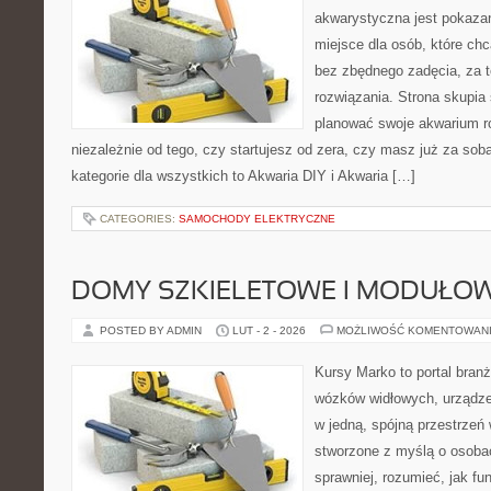
akwarystyczna jest pokazan
miejsce dla osób, które ch
bez zbędnego zadęcia, za t
rozwiązania. Strona skupia
planować swoje akwarium ro
niezależnie od tego, czy startujesz od zera, czy masz już za sob
kategorie dla wszystkich to Akwaria DIY i Akwaria […]
CATEGORIES:
SAMOCHODY ELEKTRYCZNE
DOMY SZKIELETOWE I MODUŁO
POSTED BY ADMIN
LUT - 2 - 2026
MOŻLIWOŚĆ KOMENTOWAN
Kursy Marko to portal branż
wózków widłowych, urządze
w jedną, spójną przestrzeń
stworzone z myślą o osobac
sprawniej, rozumieć, jak fun