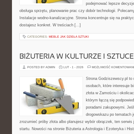
podejmować lepsze decyzje
obsługa sprzętu, planowanie prac czy dobór technologii. Polecamy
Instalacje wodno-kanalizacyjne. Strona koncentruje się na prakty
dostajesz konkret. W treściach […]
CATEGORIES:
MEBLE JAK DZIEŁA SZTUKI
BIŻUTERIA W KULTURZE I SZTUCE
POSTED BY ADMIN
LUT - 1 - 2026
MOŻLIWOŚĆ KOMENTOWAN
Strona Godziszewscy.pl to 
osobach, które interesuje b
złota w Zamościu i okolicac
którym łączą się podpowied
poradami zakupowymi. Jeśl
drogowskazu po tematach ju
zrozumieć próby złota albo planujesz wybór obrączek, ten serwis
startu. Nowości na stronie Biżuteria a Astrologia i Ezoteryka i His