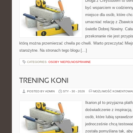
Droga z Chrystusem to serw
być wsparciem w codziennym
miejsce dla osób, które chc
umacniać relację z Zbawic
świetle Dobrej Nowiny. Cała
przekonanie nie jest przypi
którą można przemierzać chwila po chwili. Warto przeczytać Miejs
starożytne. Na stronach tego blogu […]
CATEGORIES:
OSOBY NIEPEŁNOSPRAWNE
TRENING KONI
POSTED BY ADMIN
STY - 30 - 2026
MOŻLIWOŚĆ KOMENTOWA
Ikarion.pl to przyjazna plat
doświadczenie z inspiracją.
osób, które lubią sprawdzon
jednocześnie chcą testowa
została pomyślana tak, aby 