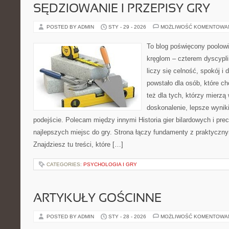
SĘDZIOWANIE I PRZEPISY GRY
POSTED BY ADMIN
STY - 29 - 2026
MOŻLIWOŚĆ KOMENTOWA
To blog poświęcony poolowi
kręglom – czterem dyscypli
liczy się celność, spokój i
powstało dla osób, które ch
też dla tych, którzy mierz
doskonalenie, lepsze wyniki
podejście. Polecam między innymi Historia gier bilardowych i pre
najlepszych miejsc do gry. Strona łączy fundamenty z praktycz
Znajdziesz tu treści, które […]
CATEGORIES:
PSYCHOLOGIA I GRY
ARTYKUŁY GOŚCINNE
POSTED BY ADMIN
STY - 28 - 2026
MOŻLIWOŚĆ KOMENTOWA