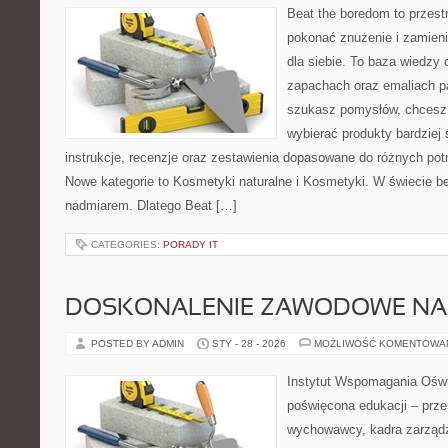
Beat the boredom to przest
pokonać znużenie i zamieni
dla siebie. To baza wiedzy 
zapachach oraz emaliach p
szukasz pomysłów, chcesz l
wybierać produkty bardziej 
instrukcje, recenzje oraz zestawienia dopasowane do różnych potr
Nowe kategorie to Kosmetyki naturalne i Kosmetyki. W świecie b
nadmiarem. Dlatego Beat […]
CATEGORIES:
PORADY IT
DOSKONALENIE ZAWODOWE NAU
POSTED BY ADMIN
STY - 28 - 2026
MOŻLIWOŚĆ KOMENTOWA
Instytut Wspomagania Oświ
poświęcona edukacji – prze
wychowawcy, kadra zarządza