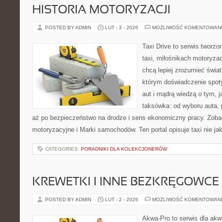
HISTORIA MOTORYZACJI
POSTED BY ADMIN
LUT - 3 - 2026
MOŻLIWOŚĆ KOMENTOWAN
Taxi Drive to serwis tworz
taxi, miłośnikach motoryzac
chcą lepiej zrozumieć świa
którym doświadczenie spot
aut i mądrą wiedzą o tym, 
taksówka: od wyboru auta, 
aż po bezpieczeństwo na drodze i sens ekonomiczny pracy. Zoba
motoryzacyjne i Marki samochodów. Ten portal opisuje taxi nie ja
CATEGORIES:
PORADNIKI DLA KOLEKCJONERÓW
KREWETKI I INNE BEZKRĘGOWCE
POSTED BY ADMIN
LUT - 2 - 2026
MOŻLIWOŚĆ KOMENTOWAN
Akwa-Pro to serwis dla akw