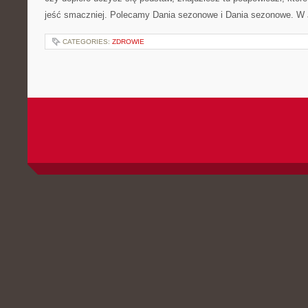
jeść smaczniej. Polecamy Dania sezonowe i Dania sezonowe. W J
CATEGORIES:
ZDROWIE