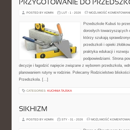
PRZYGOTOWANIE DO PRZEDSZKO
POSTED BY ADMIN
LUT - 1 - 2026
MOŻLIWOŚĆ KOMENTOWAN
Przedszkole Kubuś to prze
dorosłych towarzyszących 
którzy szukają sprawdzonyc
przedszkoli i opieki żłobko
praktyka edukacji i rozwoj
podpowiedziami. Strona pow
decyzje i łagodzić napięcie związane z wyborem przedszkola, wd
planowaniem rutyny w rodzinie. Polecamy Rodzicielstwo bliskości i 
Przedszkola. […]
CATEGORIES:
KUCHNIA TAJSKA
SIKHIZM
POSTED BY ADMIN
STY - 31 - 2026
MOŻLIWOŚĆ KOMENTOWA