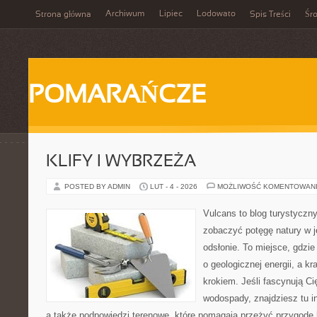
Archiwum
Lipiec
Lodowato
Strona główna
Spis Treści
Śr
POMARAŃCZE
KLIFY I WYBRZEŻA
POSTED BY ADMIN
LUT - 4 - 2026
MOŻLIWOŚĆ KOMENTOWAN
Vulcans to blog turystyczny
zobaczyć potęgę natury w je
odsłonie. To miejsce, gdzie
o geologicznej energii, a k
krokiem. Jeśli fascynują Ci
wodospady, znajdziesz tu in
a także podpowiedzi terenowe, które pomagają przeżyć przygodę 