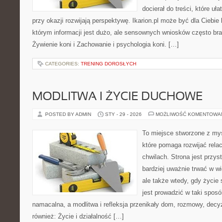
docierał do treści, które uł
przy okazji rozwijają perspektywę. Ikarion.pl może być dla Cieb
którym informacji jest dużo, ale sensownych wniosków często bra
Żywienie koni i Zachowanie i psychologia koni. […]
CATEGORIES:
TRENING DOROSŁYCH
MODLITWA I ŻYCIE DUCHOWE
POSTED BY ADMIN
STY - 29 - 2026
MOŻLIWOŚĆ KOMENTOWA
To miejsce stworzone z my
które pomaga rozwijać rela
chwilach. Strona jest przys
bardziej uważnie trwać w wi
ale także wtedy, gdy życie s
jest prowadzić w taki spos
namacalna, a modlitwa i refleksja przenikały dom, rozmowy, decyz
również: Życie i działalność […]