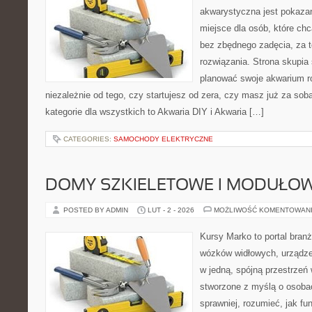
akwarystyczna jest pokazan
miejsce dla osób, które ch
bez zbędnego zadęcia, za t
rozwiązania. Strona skupia
planować swoje akwarium ro
niezależnie od tego, czy startujesz od zera, czy masz już za sob
kategorie dla wszystkich to Akwaria DIY i Akwaria […]
CATEGORIES:
SAMOCHODY ELEKTRYCZNE
DOMY SZKIELETOWE I MODUŁO
POSTED BY ADMIN
LUT - 2 - 2026
MOŻLIWOŚĆ KOMENTOWAN
Kursy Marko to portal branż
wózków widłowych, urządze
w jedną, spójną przestrzeń
stworzone z myślą o osobac
sprawniej, rozumieć, jak fun