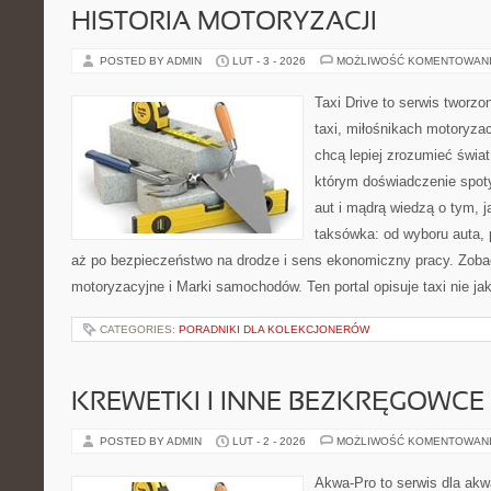
HISTORIA MOTORYZACJI
POSTED BY ADMIN
LUT - 3 - 2026
MOŻLIWOŚĆ KOMENTOWAN
Taxi Drive to serwis tworz
taxi, miłośnikach motoryzac
chcą lepiej zrozumieć świa
którym doświadczenie spot
aut i mądrą wiedzą o tym, 
taksówka: od wyboru auta, 
aż po bezpieczeństwo na drodze i sens ekonomiczny pracy. Zoba
motoryzacyjne i Marki samochodów. Ten portal opisuje taxi nie ja
CATEGORIES:
PORADNIKI DLA KOLEKCJONERÓW
KREWETKI I INNE BEZKRĘGOWCE
POSTED BY ADMIN
LUT - 2 - 2026
MOŻLIWOŚĆ KOMENTOWAN
Akwa-Pro to serwis dla akw