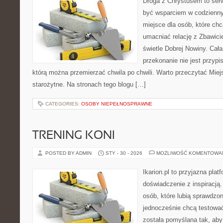
Droga z Chrystusem to serw
być wsparciem w codziennym
miejsce dla osób, które chc
umacniać relację z Zbawic
świetle Dobrej Nowiny. Cała
przekonanie nie jest przypi
którą można przemierzać chwila po chwili. Warto przeczytać Miejs
starożytne. Na stronach tego blogu […]
CATEGORIES:
OSOBY NIEPEŁNOSPRAWNE
TRENING KONI
POSTED BY ADMIN
STY - 30 - 2026
MOŻLIWOŚĆ KOMENTOWA
Ikarion.pl to przyjazna plat
doświadczenie z inspiracją.
osób, które lubią sprawdzon
jednocześnie chcą testowa
została pomyślana tak, aby 