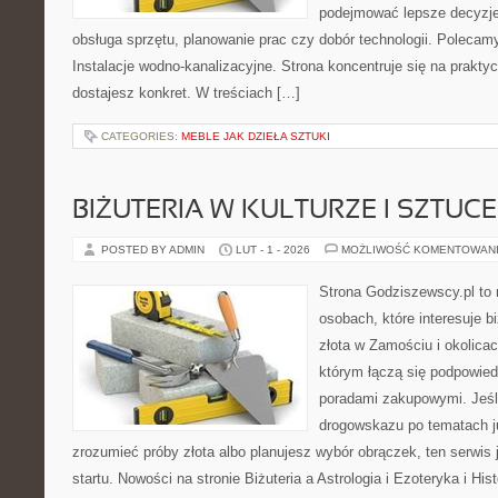
podejmować lepsze decyzje
obsługa sprzętu, planowanie prac czy dobór technologii. Polecamy
Instalacje wodno-kanalizacyjne. Strona koncentruje się na prakty
dostajesz konkret. W treściach […]
CATEGORIES:
MEBLE JAK DZIEŁA SZTUKI
BIŻUTERIA W KULTURZE I SZTUCE
POSTED BY ADMIN
LUT - 1 - 2026
MOŻLIWOŚĆ KOMENTOWAN
Strona Godziszewscy.pl to 
osobach, które interesuje b
złota w Zamościu i okolicac
którym łączą się podpowied
poradami zakupowymi. Jeśl
drogowskazu po tematach ju
zrozumieć próby złota albo planujesz wybór obrączek, ten serwis
startu. Nowości na stronie Biżuteria a Astrologia i Ezoteryka i His