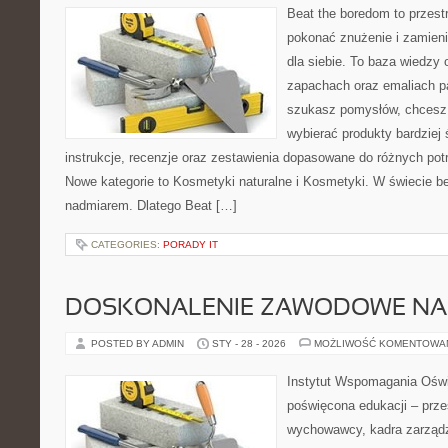
Beat the boredom to przest
pokonać znużenie i zamieni
dla siebie. To baza wiedzy 
zapachach oraz emaliach p
szukasz pomysłów, chcesz l
wybierać produkty bardziej 
instrukcje, recenzje oraz zestawienia dopasowane do różnych potr
Nowe kategorie to Kosmetyki naturalne i Kosmetyki. W świecie b
nadmiarem. Dlatego Beat […]
CATEGORIES:
PORADY IT
DOSKONALENIE ZAWODOWE NAU
POSTED BY ADMIN
STY - 28 - 2026
MOŻLIWOŚĆ KOMENTOWA
Instytut Wspomagania Oświ
poświęcona edukacji – prze
wychowawcy, kadra zarządza