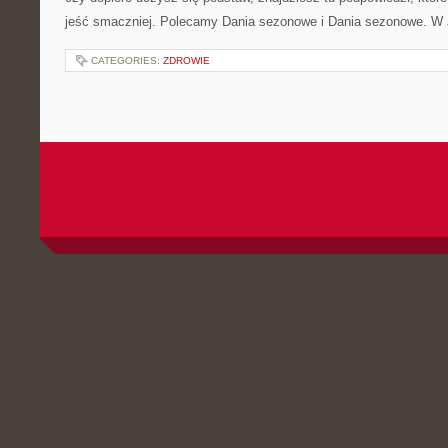
jeść smaczniej. Polecamy Dania sezonowe i Dania sezonowe. W J
CATEGORIES:
ZDROWIE