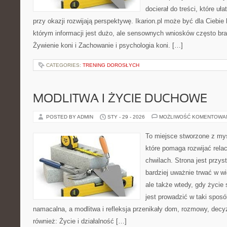
docierał do treści, które uł
przy okazji rozwijają perspektywę. Ikarion.pl może być dla Cieb
którym informacji jest dużo, ale sensownych wniosków często bra
Żywienie koni i Zachowanie i psychologia koni. […]
CATEGORIES:
TRENING DOROSŁYCH
MODLITWA I ŻYCIE DUCHOWE
POSTED BY ADMIN
STY - 29 - 2026
MOŻLIWOŚĆ KOMENTOWA
To miejsce stworzone z my
które pomaga rozwijać rela
chwilach. Strona jest przys
bardziej uważnie trwać w wi
ale także wtedy, gdy życie s
jest prowadzić w taki spos
namacalna, a modlitwa i refleksja przenikały dom, rozmowy, decyz
również: Życie i działalność […]