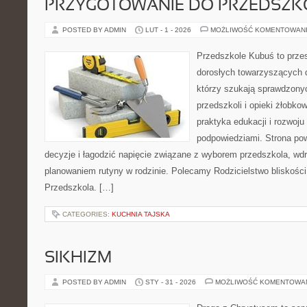
PRZYGOTOWANIE DO PRZEDSZKO
POSTED BY ADMIN
LUT - 1 - 2026
MOŻLIWOŚĆ KOMENTOWAN
Przedszkole Kubuś to prze
dorosłych towarzyszących 
którzy szukają sprawdzonyc
przedszkoli i opieki żłobko
praktyka edukacji i rozwoj
podpowiedziami. Strona pow
decyzje i łagodzić napięcie związane z wyborem przedszkola, wd
planowaniem rutyny w rodzinie. Polecamy Rodzicielstwo bliskości i 
Przedszkola. […]
CATEGORIES:
KUCHNIA TAJSKA
SIKHIZM
POSTED BY ADMIN
STY - 31 - 2026
MOŻLIWOŚĆ KOMENTOWA