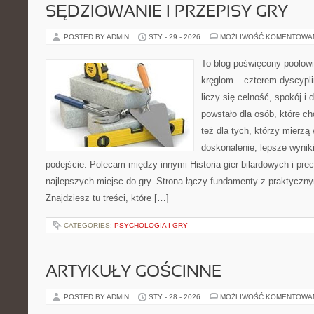
SĘDZIOWANIE I PRZEPISY GRY
POSTED BY ADMIN
STY - 29 - 2026
MOŻLIWOŚĆ KOMENTOWA
To blog poświęcony poolowi
kręglom – czterem dyscypli
liczy się celność, spokój i
powstało dla osób, które ch
też dla tych, którzy mierz
doskonalenie, lepsze wyniki
podejście. Polecam między innymi Historia gier bilardowych i pre
najlepszych miejsc do gry. Strona łączy fundamenty z praktycz
Znajdziesz tu treści, które […]
CATEGORIES:
PSYCHOLOGIA I GRY
ARTYKUŁY GOŚCINNE
POSTED BY ADMIN
STY - 28 - 2026
MOŻLIWOŚĆ KOMENTOWA