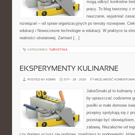
mogą odkryć konkretne treś
pracy. To blog tworzony z 
nauczanie, wyjaśniać zasa
rozwiązań – od spraw organizacyjnych po tematy rozwojowe. Cieka
edukacji i Nowoczesne technologie w edukacji. W praktyce ta str
realności oświatowej. Zamiast […]
CATEGORIES:
TURYSTYKA
EKSPERYMENTY KULINARNE
POSTED BY ADMIN
STY - 28 - 2026
MOŻLIWOŚĆ KOMENTOWA
JakieSmaki.pl to kulinarny s
by upraszczać codzienne g
posiłki w małe domowe świę
przepisy spotykają się z pr
przestaje być obowiązkiem,
zabawą. Niezależnie od tego
czy dopiero uczysz się podstaw, znajdziesz tu podpowiedzi, któr