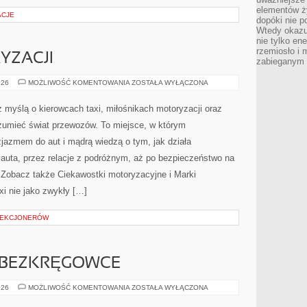
elementów ży
ACJE
dopóki nie p
Wtedy okazuj
nie tylko ene
rzemiosło i 
YZACJI
zabieganym 
HISTORIA
026
MOŻLIWOŚĆ KOMENTOWANIA
ZOSTAŁA WYŁĄCZONA
MOTORYZACJI
z myślą o kierowcach taxi, miłośnikach motoryzacji oraz
ozumieć świat przewozów. To miejsce, w którym
jazmem do aut i mądrą wiedzą o tym, jak działa
uta, przez relacje z podróżnym, aż po bezpieczeństwo na
 Zobacz także Ciekawostki motoryzacyjne i Marki
xi nie jako zwykły […]
OLEKCJONERÓW
E BEZKRĘGOWCE
KREWETKI
026
MOŻLIWOŚĆ KOMENTOWANIA
ZOSTAŁA WYŁĄCZONA
I
INNE