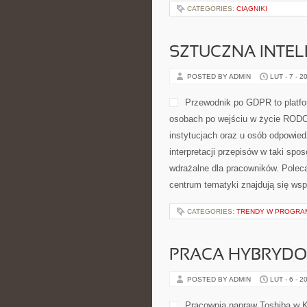
CATEGORIES:
CIĄGNIKI
SZTUCZNA INTELI
POSTED BY ADMIN
LUT - 7 - 2
Przewodnik po GDPR to platfo
osobach po wejściu w życie RODO.
instytucjach oraz u osób odpowiedz
interpretacji przepisów w taki spo
wdrażalne dla pracowników. Poleca
centrum tematyki znajdują się ws
CATEGORIES:
TRENDY W PROGRA
PRACA HYBRYDO
POSTED BY ADMIN
LUT - 6 - 2
Pracownia napraw Toshiba w K