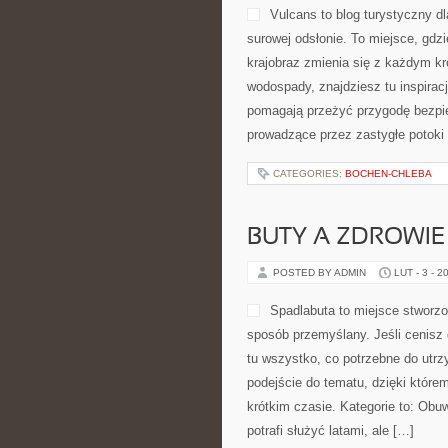
Vulcans to blog turystyczny dl
surowej odsłonie. To miejsce, gdzi
krajobraz zmienia się z każdym kr
wodospady, znajdziesz tu inspirac
pomagają przeżyć przygodę bezpiec
prowadzące przez zastygłe potoki 
CATEGORIES:
BOCHEN-CHLEBA
BUTY A ZDROWIE
POSTED BY ADMIN
LUT - 3 - 2
Spadlabuta to miejsce stworzo
sposób przemyślany. Jeśli cenisz 
tu wszystko, co potrzebne do utrz
podejście do tematu, dzięki którem
krótkim czasie. Kategorie to: Obuw
potrafi służyć latami, ale […]