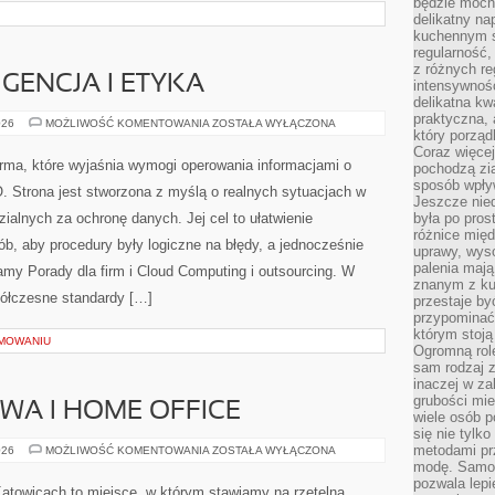
będzie mocn
delikatny na
kuchennym st
regularność,
z różnych re
GENCJA I ETYKA
intensywność
delikatna k
praktyczna, 
SZTUCZNA
026
MOŻLIWOŚĆ KOMENTOWANIA
ZOSTAŁA WYŁĄCZONA
który porząd
INTELIGENCJA
I
Coraz więcej
ETYKA
rma, które wyjaśnia wymogi operowania informacjami o
pochodzą zia
sposób wpły
 Strona jest stworzona z myślą o realnych sytuacjach w
Jeszcze nie
ialnych za ochronę danych. Jej cel to ułatwienie
była po pros
różnice mię
sób, aby procedury były logiczne na błędy, a jednocześnie
uprawy, wyso
palenia mają
my Porady dla firm i Cloud Computing i outsourcing. W
znanym z kul
półczesne standardy […]
przestaje b
przypominać
którym stoją
MOWANIU
Ogromną rol
sam rodzaj 
inaczej w za
grubości mie
WA I HOME OFFICE
wiele osób p
się nie tylk
metodami pr
PRACA
026
MOŻLIWOŚĆ KOMENTOWANIA
ZOSTAŁA WYŁĄCZONA
HYBRYDOWA
modę. Samodz
I
pozwala lepi
HOME
atowicach to miejsce, w którym stawiamy na rzetelną