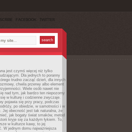
SCRIBE
FACEBOOK
TWITTER
a jest czymś więcej niż tylko
udzającym. Dla jednych to poranny
którego trudno zacząć dzień, dla innych
rozmowy, chwila przerwy albo element
rzyjemności. Wiele osób nawet nie
ię nad tym, jak bardzo ten niepozorny
 się w kulturę i codzienne zwyczaje.
wy pojawia się przy pracy, podczas
odróży, po obiedzie, w samotności i w
. Jej obecność jest tak naturalna, że
nieć, jak bogaty świat smaków, metod
storii kryje się za każdym łykiem. To,
sze w kulturze kawy, to jej
ć. W jednym domu najważniejsza