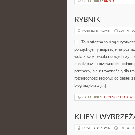
CATEGORIES:
BIZNES
RYBNIK
POSTED BY ADMIN
LUT - 4 - 2
Ta platforma to blog turystyc
porządkujemy inspiracje na poznaw
wskazówek, weekendowych wyciecz
znajdziesz tu przewodniki podane 
przesady, ale z uważnością dla tra
różnorodność regionu: od gęstej za
blog przybliża […]
CATEGORIES:
AKCESORIA I GADŻE
KLIFY I WYBRZEŻ
POSTED BY ADMIN
LUT - 4 - 2