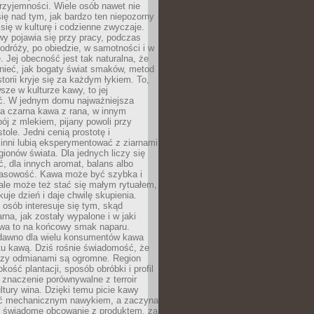
rzyjemności. Wiele osób nawet nie
ię nad tym, jak bardzo ten niepozorny
 się w kulturę i codzienne zwyczaje.
wy pojawia się przy pracy, podczas
odróży, po obiedzie, w samotności i w
. Jej obecność jest tak naturalna, że
nieć, jak bogaty świat smaków, metod
storii kryje się za każdym łykiem. To,
sze w kulturze kawy, to jej
ć. W jednym domu najważniejsza
a czarna kawa z rana, w innym
pój z mlekiem, pijany powoli przy
ole. Jedni cenią prostotę i
 inni lubią eksperymentować z ziarnami
gionów świata. Dla jednych liczy się
, dla innych aromat, balans albo
wasowość. Kawa może być szybka i
ale może też stać się małym rytuałem,
kuje dzień i daje chwilę skupienia.
 osób interesuje się tym, skąd
rna, jak zostały wypalone i w jaki
wa to na końcowy smak naparu.
dawno dla wielu konsumentów kawa
tu kawą. Dziś rośnie świadomość, że
dzy odmianami są ogromne. Region
kość plantacji, sposób obróbki i profil
 znaczenie porównywalne z terroir
tury wina. Dzięki temu picie kawy
yć mechanicznym nawykiem, a zaczyna
 świadome obcowanie z produktem, za