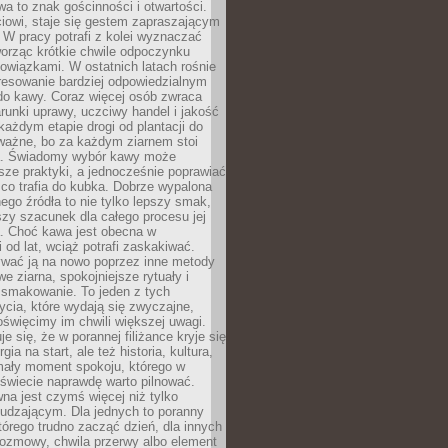
wa to znak gościnności i otwartości.
iowi, staje się gestem zapraszającym
W pracy potrafi z kolei wyznaczać
worząc krótkie chwile odpoczynku
owiązkami. W ostatnich latach rośnie
resowanie bardziej odpowiedzialnym
do kawy. Coraz więcej osób zwraca
unki uprawy, uczciwy handel i jakość
każdym etapie drogi od plantacji do
o ważne, bo za każdym ziarnem stoi
a. Świadomy wybór kawy może
sze praktyki, a jednocześnie poprawiać
 co trafia do kubka. Dobrze wypalona
go źródła to nie tylko lepszy smak,
szy szacunek dla całego procesu jej
. Choć kawa jest obecna w
 od lat, wciąż potrafi zaskakiwać.
wać ją na nowo poprzez inne metody
we ziarna, spokojniejsze rytuały i
 smakowanie. To jeden z tych
cia, które wydają się zwyczajne,
oświęcimy im chwili większej uwagi.
e się, że w porannej filiżance kryje się
rgia na start, ale też historia, kultura,
mały moment spokoju, którego w
świecie naprawdę warto pilnować.
a jest czymś więcej niż tylko
udzającym. Dla jednych to poranny
którego trudno zacząć dzień, dla innych
rozmowy, chwila przerwy albo element