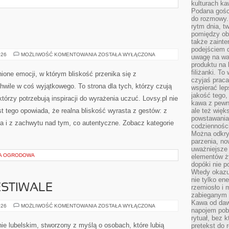
kulturach ka
Podana gośc
do rozmowy. 
rytm dnia, t
pomiędzy ob
także zainte
podejściem 
SAMOTNOŚĆ
026
MOŻLIWOŚĆ KOMENTOWANIA
ZOSTAŁA WYŁĄCZONA
uwagę na war
produktu na 
filiżanki. T
nione emocji, w którym bliskość przenika się z
czyjaś prac
hwile w coś wyjątkowego. To strona dla tych, którzy czują
wspierać lep
jakość tego,
którzy potrzebują inspiracji do wyrażenia uczuć. Lovsy.pl nie
kawa z pewne
t tego opowiada, że realna bliskość wyrasta z gestów: z
ale też więk
powstawania
a i z zachwytu nad tym, co autentyczne. Zobacz kategorie
codzienności
Można odkry
parzenia, no
uważniejsze
RA OGRODOWA
elementów ży
dopóki nie p
Wtedy okazuj
nie tylko ene
ESTIWALE
rzemiosło i 
zabieganym 
Kawa od dawn
WYDARZENIA
026
MOŻLIWOŚĆ KOMENTOWANIA
ZOSTAŁA WYŁĄCZONA
napojem pob
I
FESTIWALE
rytuał, bez 
nie lubelskim, stworzony z myślą o osobach, które lubią
pretekst do 