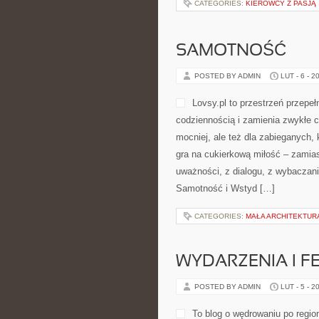
CATEGORIES:
KIEROWCY Z PASJĄ
SAMOTNOŚĆ
POSTED BY ADMIN
LUT - 6 - 2
Lovsy.pl to przestrzeń przepeł
codziennością i zamienia zwykłe c
mocniej, ale też dla zabieganych, 
gra na cukierkową miłość – zamias
uważności, z dialogu, z wybaczani
Samotność i Wstyd […]
CATEGORIES:
MAŁA ARCHITEKTU
WYDARZENIA I F
POSTED BY ADMIN
LUT - 5 - 2
To blog o wędrowaniu po regio