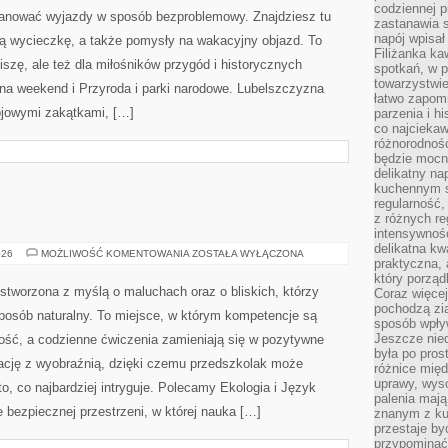
codziennej p
lanować wyjazdy w sposób bezproblemowy. Znajdziesz tu
zastanawia s
napój wpisał
ką wycieczkę, a także pomysły na wakacyjny objazd. To
Filiżanka ka
ciszę, ale też dla miłośników przygód i historycznych
spotkań, w p
towarzystwie
 na weekend i Przyroda i parki narodowe. Lubelszczyzna
łatwo zapom
rojowymi zakątkami, […]
parzenia i hi
co najciekaw
różnorodnoś
będzie mocn
delikatny na
kuchennym st
regularność,
z różnych re
intensywność
delikatna k
JĘZYK
026
MOŻLIWOŚĆ KOMENTOWANIA
ZOSTAŁA WYŁĄCZONA
praktyczna, 
ANGIELSKI
który porząd
a stworzona z myślą o maluchach oraz o bliskich, którzy
Coraz więcej
pochodzą zia
posób naturalny. To miejsce, w którym kompetencje są
sposób wpły
Jeszcze nie
ść, a codzienne ćwiczenia zamieniają się w pozytywne
była po pros
ację z wyobraźnią, dzięki czemu przedszkolak może
różnice mię
uprawy, wyso
to, co najbardziej intryguje. Polecamy Ekologia i Język
palenia mają
e bezpiecznej przestrzeni, w której nauka […]
znanym z kul
przestaje b
przypominać