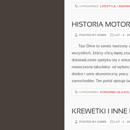
CATEGORIES:
LIFESTYLE I INSPIR
HISTORIA MOTOR
POSTED BY ADMIN
LUT - 3 - 2
Taxi Drive to serwis tworzony 
wszystkich, którzy chcą lepiej zr
doświadczenie spotyka się z entuz
nowoczesna taksówka: od wyboru a
drodze i sens ekonomiczny pracy.
samochodów. Ten portal opisuje ta
CATEGORIES:
PORADNIKI DLA K
KREWETKI I INN
POSTED BY ADMIN
LUT - 2 - 2