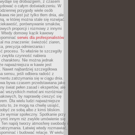
wydaje się drobiazgiem, z czasem
ydować o całym doświadczeniu. W
codziennej przygody wiele osób
kawa nie jest już tylko tłem dnia, ale
ną, w której można stale się rozwijać.
 ciekawość, porównywanie smaków,
owych proporcji i rozmowy z innymi
. Wtedy domowy kącik kawowy
zypominać
serwis dla profesjonalistów
al ma znaczenie: świeżość ziaren,
a, precyzja odmierzania i
ć procesu. To właśnie te szczegóły
e zwykła czynność nabiera
 charakteru. Nie można jednak
e najważniejsza w kawie jest
. Nawet najbardziej szczegółowa
a sensu, jeśli odbiera radość z
mentu zatrzymania się w ciągu dnia.
owa bywa czasem przedstawiana jako
y świat pełen zasad i ekspertów, ale
nać wszystkich metod ani rozróżniać
makowych, by naprawdę cieszyć się
em. Dla wielu ludzi najważniejsze
ostu to, że mogą na chwilę usiąść,
pobyć ze sobą albo z kimś bliskim.
że wymiar społeczny. Spotkanie przy
czymś innym niż zwykłe umówienie się
 Ten napój tworzy atmosferę swobody i
zatrzymania. Łatwiej wtedy rozmawiać,
spominać i budować relacje. W wielu