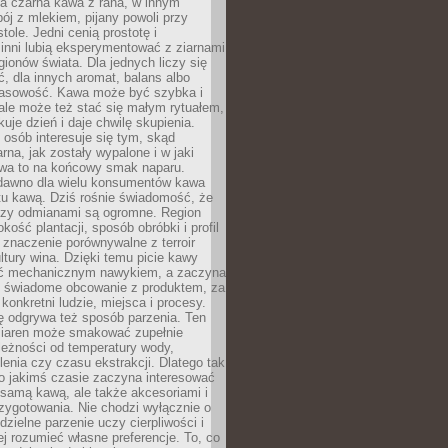
a czarna kawa z rana, w innym
pój z mlekiem, pijany powoli przy
ole. Jedni cenią prostotę i
 inni lubią eksperymentować z ziarnami
gionów świata. Dla jednych liczy się
, dla innych aromat, balans albo
wasowość. Kawa może być szybka i
ale może też stać się małym rytuałem,
kuje dzień i daje chwilę skupienia.
 osób interesuje się tym, skąd
rna, jak zostały wypalone i w jaki
wa to na końcowy smak naparu.
dawno dla wielu konsumentów kawa
tu kawą. Dziś rośnie świadomość, że
dzy odmianami są ogromne. Region
kość plantacji, sposób obróbki i profil
 znaczenie porównywalne z terroir
tury wina. Dzięki temu picie kawy
yć mechanicznym nawykiem, a zaczyna
 świadome obcowanie z produktem, za
 konkretni ludzie, miejsca i procesy.
ę odgrywa też sposób parzenia. Ten
ziaren może smakować zupełnie
leżności od temperatury wody,
lenia czy czasu ekstrakcji. Dlatego tak
o jakimś czasie zaczyna interesować
o samą kawą, ale także akcesoriami i
zygotowania. Nie chodzi wyłącznie o
ielne parzenie uczy cierpliwości i
ej rozumieć własne preferencje. To, co