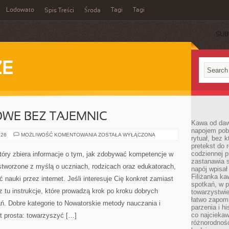
Lodowato
Tagi
Tagi
Spis Treści
Środa
SUB
ZE
WE BEZ TAJEMNIC
Kawa od dawn
napojem pob
PRAWO
026
MOŻLIWOŚĆ KOMENTOWANIA
ZOSTAŁA WYŁĄCZONA
rytuał, bez 
OŚWIATOWE
pretekst do 
BEZ
TAJEMNIC
codziennej p
 który zbiera informacje o tym, jak zdobywać kompetencje w
zastanawia s
stworzone z myślą o uczniach, rodzicach oraz edukatorach,
napój wpisał
Filiżanka ka
nauki przez internet. Jeśli interesuje Cię konkret zamiast
spotkań, w p
z tu instrukcje, które prowadzą krok po kroku dobrych
towarzystwie
łatwo zapom
. Dobre kategorie to Nowatorskie metody nauczania i
parzenia i hi
co najciekaw
st prosta: towarzyszyć […]
różnorodnoś