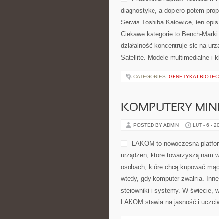
diagnostykę, a dopiero potem prop
Serwis Toshiba Katowice, ten opi
Ciekawe kategorie to Bench-Marki 
działalność koncentruje się na ur
Satellite. Modele multimedialne i 
CATEGORIES:
GENETYKA I BIOTE
KOMPUTERY MINI-
POSTED BY ADMIN
LUT - 6 - 2
LAKOM to nowoczesna platfo
urządzeń, które towarzyszą nam w
osobach, które chcą kupować mądrz
wtedy, gdy komputer zwalnia. Inn
sterowniki i systemy. W świecie, 
LAKOM stawia na jasność i uczci