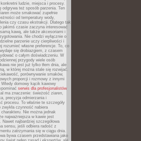
 konkretni ludzie, miejsca i procesy.
ę odgrywa też sposób parzenia. Ten
ziaren może smakować zupełnie
leżności od temperatury wody,
lenia czy czasu ekstrakcji. Dlatego tak
o jakimś czasie zaczyna interesować
o samą kawą, ale także akcesoriami i
zygotowania. Nie chodzi wyłącznie o
ielne parzenie uczy cierpliwości i
ej rozumieć własne preferencje. To, co
wydaje się drobiazgiem, z czasem
ydować o całym doświadczeniu. W
codziennej przygody wiele osób
kawa nie jest już tylko tłem dnia, ale
ną, w której można stale się rozwijać.
 ciekawość, porównywanie smaków,
owych proporcji i rozmowy z innymi
. Wtedy domowy kącik kawowy
zypominać
serwis dla profesjonalistów
al ma znaczenie: świeżość ziaren,
a, precyzja odmierzania i
ć procesu. To właśnie te szczegóły
e zwykła czynność nabiera
 charakteru. Nie można jednak
e najważniejsza w kawie jest
. Nawet najbardziej szczegółowa
a sensu, jeśli odbiera radość z
mentu zatrzymania się w ciągu dnia.
owa bywa czasem przedstawiana jako
y świat pełen zasad i ekspertów, ale