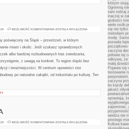
którym stoją
Ogromną rol
sam rodzaj 
inaczej w za
grubości mie
wiele osób p
się nie tylk
RYBNIK
026
MOŻLIWOŚĆ KOMENTOWANIA
ZOSTAŁA WYŁĄCZONA
metodami pr
modę. Samodz
zny poświęcony na Śląsk – przestrzeń, w którym
pozwala lepi
początkowo 
anie miast i okolic. Jeśli szukasz sprawdzonych
zaczyna dec
ek albo bardziej rozbudowanych tras zwiedzania,
połowie tej 
odkrywa, że 
przystępnie, z uwagą na konkret. To region śląski bez
małą dziedzi
dycji i teraźniejszości. W centrum opowieści stoi
Pojawia się
testowanie n
budowy po naturalne zakątki, od industrialu po kulturę. Ten
pasjonatami
zaczyna pr
bo każdy det
jakość młynk
TY
powtarzalnoś
sprawiają, ż
wyjątkowego
zapominać, ż
przyjemność
A
wiedza nie m
prostego mo
KLIFY
026
MOŻLIWOŚĆ KOMENTOWANIA
ZOSTAŁA WYŁĄCZONA
Kultura kaw
I
skomplikowan
WYBRZEŻA