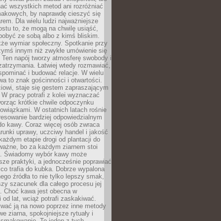
nać wszystkich metod ani rozróżniać
makowych, by naprawdę cieszyć się
em. Dla wielu ludzi najważniejsze
ostu to, że mogą na chwilę usiąść,
pobyć ze sobą albo z kimś bliskim.
że wymiar społeczny. Spotkanie przy
czymś innym niż zwykłe umówienie się
 Ten napój tworzy atmosferę swobody i
zatrzymania. Łatwiej wtedy rozmawiać,
spominać i budować relacje. W wielu
wa to znak gościnności i otwartości.
iowi, staje się gestem zapraszającym
W pracy potrafi z kolei wyznaczać
worząc krótkie chwile odpoczynku
owiązkami. W ostatnich latach rośnie
resowanie bardziej odpowiedzialnym
do kawy. Coraz więcej osób zwraca
unki uprawy, uczciwy handel i jakość
każdym etapie drogi od plantacji do
o ważne, bo za każdym ziarnem stoi
a. Świadomy wybór kawy może
sze praktyki, a jednocześnie poprawiać
 co trafia do kubka. Dobrze wypalona
go źródła to nie tylko lepszy smak,
szy szacunek dla całego procesu jej
. Choć kawa jest obecna w
 od lat, wciąż potrafi zaskakiwać.
wać ją na nowo poprzez inne metody
we ziarna, spokojniejsze rytuały i
 smakowanie. To jeden z tych