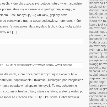
nie trzeba z
a osób, które chcą zobaczyć potęgę natury w jej najbardziej
setek nut s
e podróż staje się opowieścią o geologicznej energii, a
dobrym napar
będzie po pr
okiem. Jeśli fascynują Cię wulkany, gejzery oraz
odetchnąć i 
je do planowania tras, a także podpowiedzi terenowe, które
Kawa ma tak
kawie jest 
znie. Strona powstała z myślą o tych, którzy wolą szlaki
na rozmowę.
naturalnego 
lawy niż […]
planować, w
kulturach ka
Podana gośc
do rozmowy. 
rytm dnia, t
pomiędzy ob
także zainte
podejściem 
uwagę na war
BUTY
026
MOŻLIWOŚĆ KOMENTOWANIA
ZOSTAŁA WYŁĄCZONA
produktu na 
A
ZDROWIE
filiżanki. T
ne dla osób, które chcą zatroszczyć się o swoje buty w
czyjaś prac
wspierać lep
estetykę, dopasowanie i trwałość ulubionych par, znajdziesz
jakość tego,
kawa z pewne
ymania obuwia w najlepszej kondycji. To wszechstronne
ale też więk
u codzienna troska o buty staje się łatwa, a efekty widać po
powstawania
codzienności
ie robocze i techniczne i Buty luksusowe. Dobre trzewiki
Można odkry
parzenia, no
uważniejsze