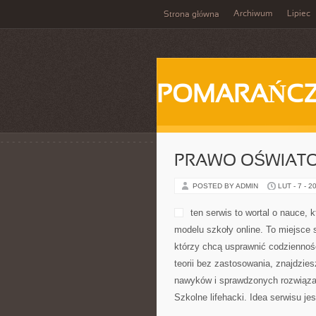
Archiwum
Lipiec
Strona główna
POMARAŃC
PRAWO OŚWIATO
POSTED BY ADMIN
LUT - 7 - 2
ten serwis to wortal o nauce,
modelu szkoły online. To miejsce 
którzy chcą usprawnić codzienność 
teorii bez zastosowania, znajdzies
nawyków i sprawdzonych rozwiązań
Szkolne lifehacki. Idea serwisu je