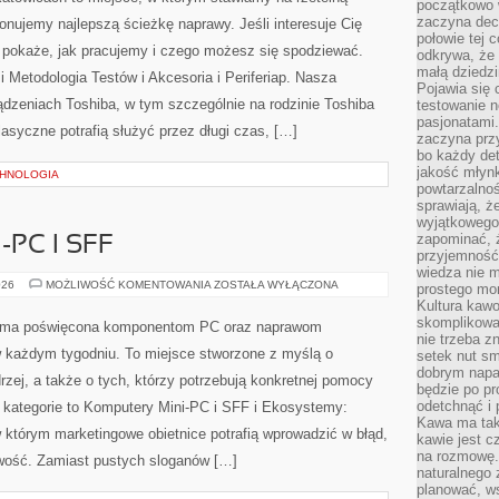
OFFICE
początkowo 
zaczyna dec
onujemy najlepszą ścieżkę naprawy. Jeśli interesuje Cię
połowie tej 
s pokaże, jak pracujemy i czego możesz się spodziewać.
odkrywa, że 
małą dziedzi
i Metodologia Testów i Akcesoria i Periferiap. Nasza
Pojawia się
ządzeniach Toshiba, w tym szczególnie na rodzinie Toshiba
testowanie n
pasjonatami
klasyczne potrafią służyć przez długi czas, […]
zaczyna pr
bo każdy det
jakość młynk
CHNOLOGIA
powtarzalnoś
sprawiają, ż
wyjątkowego
zapominać, ż
PC I SFF
przyjemność
wiedza nie m
KOMPUTERY
026
MOŻLIWOŚĆ KOMENTOWANIA
ZOSTAŁA WYŁĄCZONA
prostego mo
MINI-
Kultura kaw
PC
I
skomplikowan
rma poświęcona komponentom PC oraz naprawom
SFF
nie trzeba z
 każdym tygodniu. To miejsce stworzone z myślą o
setek nut s
dobrym napar
ej, a także o tych, którzy potrzebują konkretnej pomocy
będzie po pr
odetchnąć i 
e kategorie to Komputery Mini-PC i SFF i Ekosystemy:
Kawa ma tak
w którym marketingowe obietnice potrafią wprowadzić w błąd,
kawie jest 
na rozmowę.
wość. Zamiast pustych sloganów […]
naturalnego 
planować, w