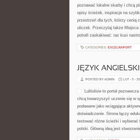
poznawać lokalne skarby i chcą p
opisy ścieżek, inspiracje na szyb
przestrzeń dla tych, którzy cenią 
uliczek. Przeczytaj także Miejsca
potrafi zaskakiwać: raz kusi nast
CATEGORIES:
EXCELRAPORT
JĘZYK ANGIELSKI
POSTED BY ADMIN
LUT - 5 - 2
Lulitulisie to portal poznawcz
chcą towarzyszyć uczenie się w s
podawane jako wciągająca aktywno
doświadczenie. Strona łączy eduk
testować różne ścieżki i wybierać 
polski. Główną ideą jest stworzeni