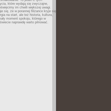
cia, które wydają się zwyczajne,
oświęcimy im chwili większej uwagi.
e się, że w porannej filiżance kryje się
rgia na start, ale też historia, kultura,
mały moment spokoju, którego w
świecie naprawdę warto pilnować.