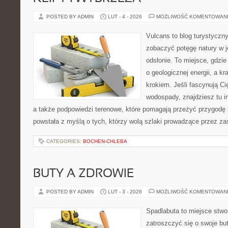
POSTED BY ADMIN
LUT - 4 - 2026
MOŻLIWOŚĆ KOMENTOWAN
Vulcans to blog turystyczny
zobaczyć potęgę natury w je
odsłonie. To miejsce, gdzie
o geologicznej energii, a k
krokiem. Jeśli fascynują Ci
wodospady, znajdziesz tu in
a także podpowiedzi terenowe, które pomagają przeżyć przygodę 
powstała z myślą o tych, którzy wolą szlaki prowadzące przez zas
CATEGORIES:
BOCHEN-CHLEBA
BUTY A ZDROWIE
POSTED BY ADMIN
LUT - 3 - 2026
MOŻLIWOŚĆ KOMENTOWAN
Spadlabuta to miejsce stwo
zatroszczyć się o swoje bu