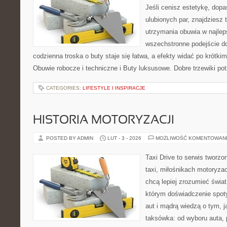
Jeśli cenisz estetykę, dopa
ulubionych par, znajdziesz
utrzymania obuwia w najlep
wszechstronne podejście do
codzienna troska o buty staje się łatwa, a efekty widać po krótkim
Obuwie robocze i techniczne i Buty luksusowe. Dobre trzewiki potr
CATEGORIES:
LIFESTYLE I INSPIRACJE
HISTORIA MOTORYZACJI
POSTED BY ADMIN
LUT - 3 - 2026
MOŻLIWOŚĆ KOMENTOWAN
Taxi Drive to serwis tworz
taxi, miłośnikach motoryzac
chcą lepiej zrozumieć świa
którym doświadczenie spot
aut i mądrą wiedzą o tym, 
taksówka: od wyboru auta, 