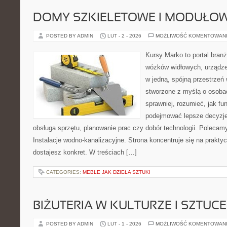
DOMY SZKIELETOWE I MODUŁO
POSTED BY ADMIN
LUT - 2 - 2026
MOŻLIWOŚĆ KOMENTOWAN
Kursy Marko to portal branż
wózków widłowych, urządze
w jedną, spójną przestrzeń
stworzone z myślą o osobac
sprawniej, rozumieć, jak fun
podejmować lepsze decyzje
obsługa sprzętu, planowanie prac czy dobór technologii. Polecamy
Instalacje wodno-kanalizacyjne. Strona koncentruje się na prakty
dostajesz konkret. W treściach […]
CATEGORIES:
MEBLE JAK DZIEŁA SZTUKI
BIŻUTERIA W KULTURZE I SZTUCE
POSTED BY ADMIN
LUT - 1 - 2026
MOŻLIWOŚĆ KOMENTOWAN