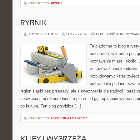
CATEGORIES:
BIZNES
RYBNIK
POSTED BY ADMIN
LUT - 4 - 2026
MOŻLIWOŚĆ KOMENTOWAN
Ta platforma to blog turys
przestrzeń, w którym porzą
poznawanie miast i okolic.
wskazówek, weekendowych 
rozbudowanych tras zwiedza
przewodniki podane przystę
region śląski bez przesady, ale z uważnością dla tradycji i teraźn
opowieści stoi różnorodność regionu: od gęstej zabudowy po natura
po kulturę. Ten blog przybliża […]
CATEGORIES:
AKCESORIA I GADŻETY
KLIFY I WYBRZEŻA