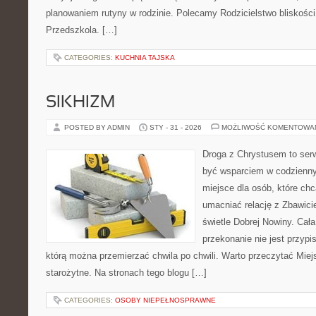
planowaniem rutyny w rodzinie. Polecamy Rodzicielstwo bliskości i 
Przedszkola. […]
CATEGORIES:
KUCHNIA TAJSKA
SIKHIZM
POSTED BY ADMIN
STY - 31 - 2026
MOŻLIWOŚĆ KOMENTOWA
Droga z Chrystusem to serw
być wsparciem w codziennym
miejsce dla osób, które chc
umacniać relację z Zbawic
świetle Dobrej Nowiny. Cała
przekonanie nie jest przypi
którą można przemierzać chwila po chwili. Warto przeczytać Miejs
starożytne. Na stronach tego blogu […]
CATEGORIES:
OSOBY NIEPEŁNOSPRAWNE