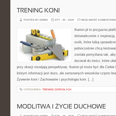
TRENING KONI
POSTED BY ADMIN
STY - 30 - 2026
MOŻLIWOŚĆ KOMENTOWA
Ikarion.pl to przyjazna plat
doświadczenie z inspiracją.
osób, które lubią sprawdzon
jednocześnie chcą testowa
została pomyślana tak, aby 
docierał do treści, które uł
przy okazji rozwijają perspektywę. Ikarion.pl może być dla Cieb
którym informacji jest dużo, ale sensownych wniosków często bra
Żywienie koni i Zachowanie i psychologia koni. […]
CATEGORIES:
TRENING DOROSŁYCH
MODLITWA I ŻYCIE DUCHOWE
POSTED BY ADMIN
STY - 29 - 2026
MOŻLIWOŚĆ KOMENTOWA