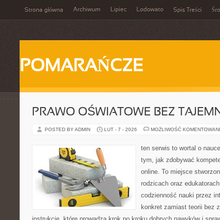
Archiwum
Lipiec
Lodowato
Strona główna
Spis Treści
Śr
POMARAŃCZE
PRAWO OŚWIATOWE BEZ TAJEMN
POSTED BY ADMIN
LUT - 7 - 2026
MOŻLIWOŚĆ KOMENTOWAN
ten serwis to wortal o nauce
tym, jak zdobywać kompete
online. To miejsce stworzo
rodzicach oraz edukatorach
codzienność nauki przez inte
konkret zamiast teorii bez 
instrukcje, które prowadzą krok po kroku dobrych nawyków i spr