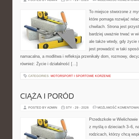
To miejsce stworzone z my
które pomaga rozwijać rela
chwilach. Strona jest przys
bardziej uważnie trwać w wi
ale także wtedy, gdy życie s
jest prowadzić w taki spos
namacalna, a modlitwa i refleksja przenikały dom, rozmowy, decyz
również: Życie i działalność […]
CATEGORIES:
MOTORSPORT I SPORTOWE KORZENIE
CIĄŻA I PORÓD
POSTED BY ADMIN
STY - 29 - 2026
MOŻLIWOŚĆ KOMENTOWA
Przedszkole w Wielichowie 
z myślą o dzieciach 3–6, n
rodzicach, którzy chcą wsp