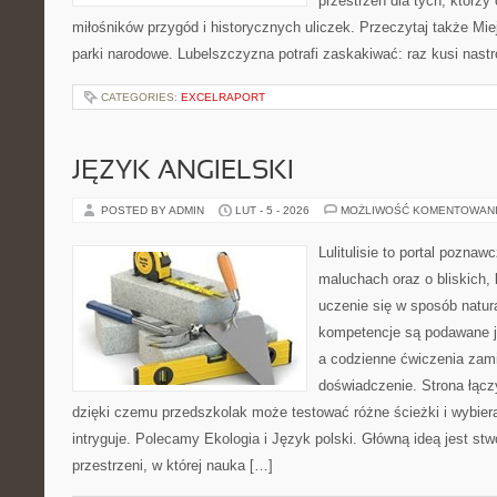
przestrzeń dla tych, którzy 
miłośników przygód i historycznych uliczek. Przeczytaj także Mie
parki narodowe. Lubelszczyzna potrafi zaskakiwać: raz kusi nast
CATEGORIES:
EXCELRAPORT
JĘZYK ANGIELSKI
POSTED BY ADMIN
LUT - 5 - 2026
MOŻLIWOŚĆ KOMENTOWAN
Lulitulisie to portal pozna
maluchach oraz o bliskich,
uczenie się w sposób natur
kompetencje są podawane j
a codzienne ćwiczenia zami
doświadczenie. Strona łącz
dzięki czemu przedszkolak może testować różne ścieżki i wybierać
intryguje. Polecamy Ekologia i Język polski. Główną ideą jest st
przestrzeni, w której nauka […]