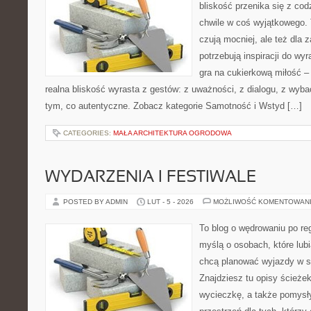
bliskość przenika się z cod
chwile w coś wyjątkowego. T
czują mocniej, ale też dla 
potrzebują inspiracji do wy
gra na cukierkową miłość –
realna bliskość wyrasta z gestów: z uważności, z dialogu, z wyb
tym, co autentyczne. Zobacz kategorie Samotność i Wstyd […]
CATEGORIES:
MAŁA ARCHITEKTURA OGRODOWA
WYDARZENIA I FESTIWALE
POSTED BY ADMIN
LUT - 5 - 2026
MOŻLIWOŚĆ KOMENTOWAN
To blog o wędrowaniu po re
myślą o osobach, które lub
chcą planować wyjazdy w 
Znajdziesz tu opisy ścieżek
wycieczkę, a także pomysł