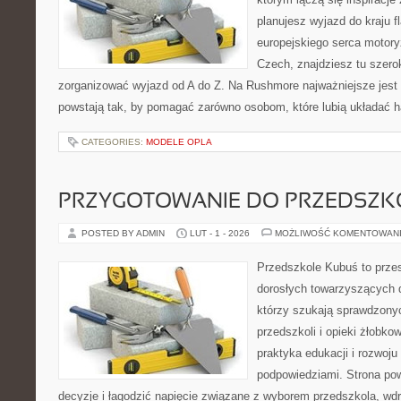
planujesz wyjazd do kraju f
europejskiego serca motoryza
Czech, znajdziesz tu szero
zorganizować wyjazd od A do Z. Na Rushmore najważniejsze jest 
powstają tak, by pomagać zarówno osobom, które lubią układać 
CATEGORIES:
MODELE OPLA
PRZYGOTOWANIE DO PRZEDSZKO
POSTED BY ADMIN
LUT - 1 - 2026
MOŻLIWOŚĆ KOMENTOWAN
Przedszkole Kubuś to prze
dorosłych towarzyszących 
którzy szukają sprawdzonyc
przedszkoli i opieki żłobko
praktyka edukacji i rozwoj
podpowiedziami. Strona pow
decyzje i łagodzić napięcie związane z wyborem przedszkola, wd