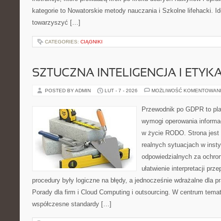
kategorie to Nowatorskie metody nauczania i Szkolne lifehacki. Id
towarzyszyć […]
CATEGORIES:
CIĄGNIKI
SZTUCZNA INTELIGENCJA I ETYK
POSTED BY ADMIN
LUT - 7 - 2026
MOŻLIWOŚĆ KOMENTOWAN
Przewodnik po GDPR to plat
wymogi operowania informa
w życie RODO. Strona jest
realnych sytuacjach w inst
odpowiedzialnych za ochron
ułatwienie interpretacji prz
procedury były logiczne na błędy, a jednocześnie wdrażalne dla 
Porady dla firm i Cloud Computing i outsourcing. W centrum temat
współczesne standardy […]