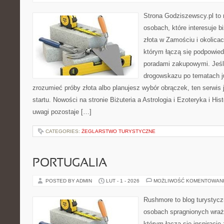
Strona Godziszewscy.pl to 
osobach, które interesuje b
złota w Zamościu i okolicac
którym łączą się podpowied
poradami zakupowymi. Jeśl
drogowskazu po tematach ju
zrozumieć próby złota albo planujesz wybór obrączek, ten serwis
startu. Nowości na stronie Biżuteria a Astrologia i Ezoteryka i His
uwagi pozostaje […]
CATEGORIES:
ŻEGLARSTWO TURYSTYCZNE
PORTUGALIA
POSTED BY ADMIN
LUT - 1 - 2026
MOŻLIWOŚĆ KOMENTOWAN
Rushmore to blog turystycz
osobach spragnionych wraże
którym łączą się inspiracje