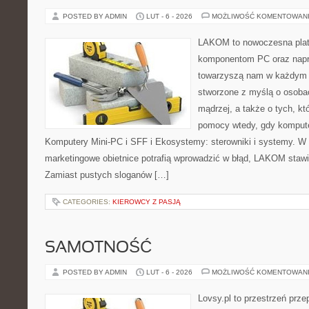
POSTED BY ADMIN
LUT - 6 - 2026
MOŻLIWOŚĆ KOMENTOWAN
LAKOM to nowoczesna plat
komponentom PC oraz napr
towarzyszą nam w każdym t
stworzone z myślą o osoba
mądrzej, a także o tych, kt
pomocy wtedy, gdy komputer
Komputery Mini-PC i SFF i Ekosystemy: sterowniki i systemy. W 
marketingowe obietnice potrafią wprowadzić w błąd, LAKOM stawi
Zamiast pustych sloganów […]
CATEGORIES:
KIEROWCY Z PASJĄ
SAMOTNOŚĆ
POSTED BY ADMIN
LUT - 6 - 2026
MOŻLIWOŚĆ KOMENTOWAN
Lovsy.pl to przestrzeń prze