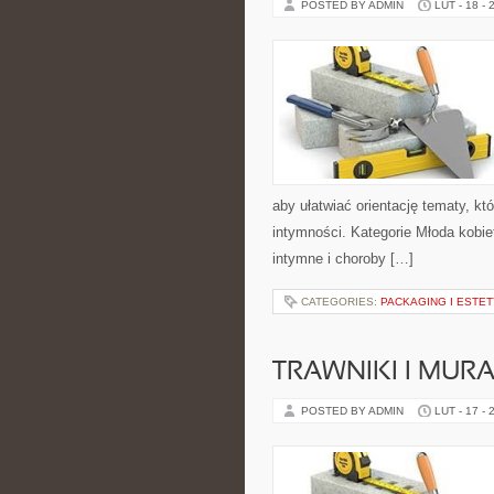
POSTED BY ADMIN
LUT - 18 - 
aby ułatwiać orientację tematy, kt
intymności. Kategorie Młoda kobiet
intymne i choroby […]
CATEGORIES:
PACKAGING I ESTE
TRAWNIKI I MUR
POSTED BY ADMIN
LUT - 17 - 