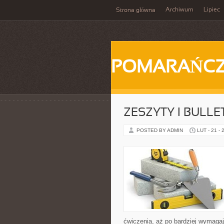
Archiwum
Lipiec
Strona główna
POMARAŃC
ZESZYTY I BULLE
POSTED BY ADMIN
LUT - 21 - 
ćwiczenia, aż po bardziej wymaga