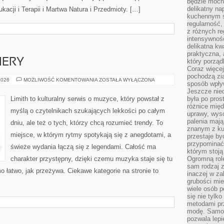
będzie mocn
delikatny na
acji i Terapii i Martwa Natura i Przedmioty. […]
kuchennym st
regularność,
z różnych re
intensywność
delikatna k
praktyczna, 
IERY
który porząd
Coraz więcej
pochodzą zia
NOWOŚCI
2026
MOŻLIWOŚĆ KOMENTOWANIA
ZOSTAŁA WYŁĄCZONA
sposób wpły
I
PREMIERY
Jeszcze nie
Limith to kulturalny serwis o muzyce, który powstał z
była po pros
różnice mię
myślą o czytelnikach szukających lekkości po całym
uprawy, wyso
palenia mają
dniu, ale też o tych, którzy chcą rozumieć trendy. To
znanym z kul
miejsce, w którym rytmy spotykają się z anegdotami, a
przestaje b
przypominać
świeże wydania łączą się z legendami. Całość ma
którym stoją
charakter przystępny, dzięki czemu muzyka staje się tu
Ogromną rol
sam rodzaj 
mo łatwo, jak przeżywa. Ciekawe kategorie na stronie to
inaczej w za
grubości mie
wiele osób p
się nie tylk
metodami pr
modę. Samodz
pozwala lepi