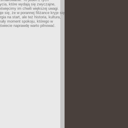
cia, które wydają się zwyczajne,
oświęcimy im chwili większej uwagi.
e się, że w porannej filiżance kryje się
rgia na start, ale też historia, kultura,
mały moment spokoju, którego w
świecie naprawdę warto pilnować.