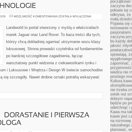
początkowo 
CHNOLOGIE
zaczyna dec
połowie tej 
odkrywa, że 
INNOWACJE
2026
MOŻLIWOŚĆ KOMENTOWANIA
ZOSTAŁA WYŁĄCZONA
małą dziedzi
I
TECHNOLOGIE
Pojawia się
Landworld to portal stworzony z myślą o właścicielach
testowanie n
pasjonatami
marek Jaguar oraz Land Rover. To baza treści dla tych,
zaczyna pr
bo każdy det
którzy chcą dokładniej ogarniać utrzymanie wozu klasy
jakość młynk
luksusowej. Strona prowadzi czytelnika od fundamentów
powtarzalnoś
sprawiają, ż
po bardziej szczegółowe zagadnienia, łącząc
wyjątkowego
warsztatowy punkt widzenia z ciekawostkami rynku i
zapominać, ż
przyjemność
mium i Luksusowe i Wnętrza i Design W świecie samochodów
wiedza nie m
prostego mo
zą się szczegóły. Nawet drobne oznaki potrafią wskazywać
Kultura kaw
skomplikowan
nie trzeba z
setek nut s
dobrym napar
będzie po pr
odetchnąć i 
Kawa ma tak
– DORASTANIE I PIERWSZA
kawie jest 
na rozmowę.
KOLOGA
naturalnego 
planować, w