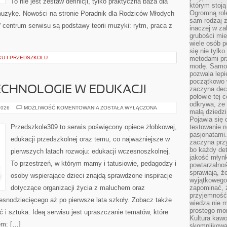
To nie jest zestaw definicji, tylko praktyczna baza dla
którym stoją
Ogromną rol
 muzykę. Nowości na stronie Poradnik dla Rodziców Młodych
sam rodzaj 
centrum serwisu są podstawy teorii muzyki: rytm, praca z
inaczej w za
grubości mie
wiele osób p
się nie tylk
KU I PRZEDSZKOLU
metodami pr
modę. Samodz
pozwala lepi
początkowo 
CHNOLOGIE W EDUKACJI
zaczyna dec
połowie tej 
odkrywa, że 
NOWOCZESNE
2026
MOŻLIWOŚĆ KOMENTOWANIA
ZOSTAŁA WYŁĄCZONA
małą dziedzi
TECHNOLOGIE
W
Pojawia się
EDUKACJI
Przedszkole309 to serwis poświęcony opiece żłobkowej,
testowanie n
pasjonatami
edukacji przedszkolnej oraz temu, co najważniejsze w
zaczyna pr
bo każdy det
pierwszych latach rozwoju: edukacji wczesnoszkolnej.
jakość młynk
To przestrzeń, w którym mamy i tatusiowie, pedagodzy i
powtarzalnoś
sprawiają, ż
osoby wspierające dzieci znajdą sprawdzone inspiracje
wyjątkowego
dotyczące organizacji życia z maluchem oraz
zapominać, ż
przyjemność
esnodziecięcego aż po pierwsze lata szkoły. Zobacz także
wiedza nie m
prostego mo
 i sztuka. Ideą serwisu jest upraszczanie tematów, które
Kultura kaw
em: […]
skomplikowan