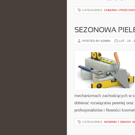
CATEGORIES:
CHMURA I PRZECH
SEZONOWA PIEL
POSTED BY ADMIN
LUT - 15 - 
mechanizmach zachodzących w skó
dobierać rozwiązania pewniej oraz 
profesjonalistów i Nowości kosme
CATEGORIES:
NOWINKI I ZMIANY 