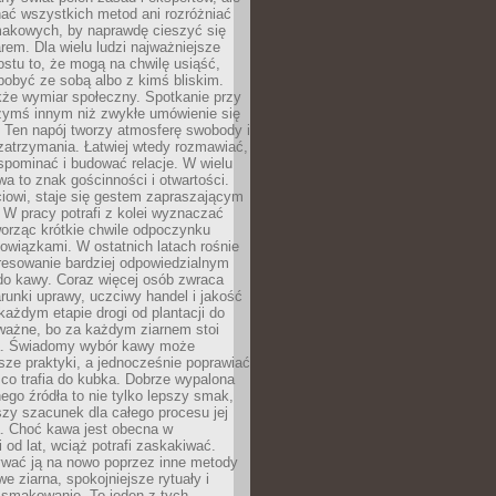
nać wszystkich metod ani rozróżniać
makowych, by naprawdę cieszyć się
em. Dla wielu ludzi najważniejsze
ostu to, że mogą na chwilę usiąść,
pobyć ze sobą albo z kimś bliskim.
że wymiar społeczny. Spotkanie przy
czymś innym niż zwykłe umówienie się
 Ten napój tworzy atmosferę swobody i
zatrzymania. Łatwiej wtedy rozmawiać,
spominać i budować relacje. W wielu
wa to znak gościnności i otwartości.
iowi, staje się gestem zapraszającym
W pracy potrafi z kolei wyznaczać
worząc krótkie chwile odpoczynku
owiązkami. W ostatnich latach rośnie
resowanie bardziej odpowiedzialnym
do kawy. Coraz więcej osób zwraca
unki uprawy, uczciwy handel i jakość
każdym etapie drogi od plantacji do
o ważne, bo za każdym ziarnem stoi
a. Świadomy wybór kawy może
sze praktyki, a jednocześnie poprawiać
 co trafia do kubka. Dobrze wypalona
go źródła to nie tylko lepszy smak,
szy szacunek dla całego procesu jej
. Choć kawa jest obecna w
 od lat, wciąż potrafi zaskakiwać.
wać ją na nowo poprzez inne metody
we ziarna, spokojniejsze rytuały i
 smakowanie. To jeden z tych