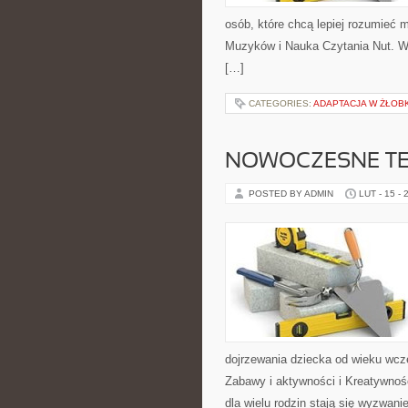
osób, które chcą lepiej rozumieć
Muzyków i Nauka Czytania Nut. W 
[…]
CATEGORIES:
ADAPTACJA W ŻŁOB
NOWOCZESNE TE
POSTED BY ADMIN
LUT - 15 - 
dojrzewania dziecka od wieku wcz
Zabawy i aktywności i Kreatywność
dla wielu rodzin stają się wyzwani