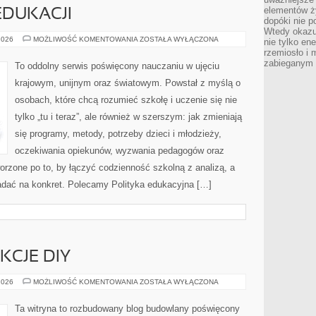
elementów ży
EDUKACJI
dopóki nie p
Wtedy okazuj
FINANSOWANIE
2026
MOŻLIWOŚĆ KOMENTOWANIA
ZOSTAŁA WYŁĄCZONA
nie tylko ene
EDUKACJI
rzemiosło i 
zabieganym 
To oddolny serwis poświęcony nauczaniu w ujęciu
krajowym, unijnym oraz światowym. Powstał z myślą o
osobach, które chcą rozumieć szkołę i uczenie się nie
tylko „tu i teraz”, ale również w szerszym: jak zmieniają
się programy, metody, potrzeby dzieci i młodzieży,
oczekiwania opiekunów, wyzwania pedagogów oraz
worzone po to, by łączyć codzienność szkolną z analizą, a
ładać na konkret. Polecamy Polityka edukacyjna […]
KCJE DIY
PORADY
2026
MOŻLIWOŚĆ KOMENTOWANIA
ZOSTAŁA WYŁĄCZONA
I
INSTRUKCJE
DIY
Ta witryna to rozbudowany blog budowlany poświęcony