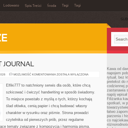
Lodowato
Tagi
Tagi
Spis Treści
Środa
SUB
ZE
T JOURNAL
Kawa od dawn
napojem pob
ZESZYTY
2026
MOŻLIWOŚĆ KOMENTOWANIA
ZOSTAŁA WYŁĄCZONA
rytuał, bez 
I
BULLET
pretekst do 
JOURNAL
Elfiki777 to natchniony serwis dla osób, które chcą
codziennej p
zastanawia s
szkicować i ćwiczyć handwriting w sposób świadomy.
napój wpisał
Filiżanka ka
To miejsce powstało z myślą o tych, którzy kochają
spotkań, w p
ślad ołówka, cenią papier i chcą budować własny
towarzystwie
łatwo zapom
charakter w rysunku oraz piśmie. Strona prowadzi
parzenia i hi
czytelnika od pierwszych prób, przez regularne
co najciekaw
różnorodnoś
jące tematy związane z kompozycją i harmonią pisma.