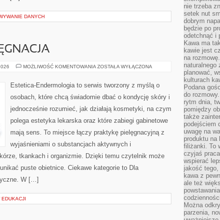
nie trzeba z
setek nut s
OWYWANIE DANYCH
dobrym napar
będzie po pr
odetchnąć i 
Kawa ma tak
ĘGNACJA
kawie jest 
na rozmowę.
naturalnego 
SEZONOWA
2026
MOŻLIWOŚĆ KOMENTOWANIA
ZOSTAŁA WYŁĄCZONA
PIELĘGNACJA
planować, w
kulturach ka
Estetica-Endermologia to serwis tworzony z myślą o
Podana gośc
do rozmowy. 
osobach, które chcą świadomie dbać o kondycję skóry i
rytm dnia, t
jednocześnie rozumieć, jak działają kosmetyki, na czym
pomiędzy ob
także zainte
polega estetyka lekarska oraz które zabiegi gabinetowe
podejściem 
uwagę na war
mają sens. To miejsce łączy praktykę pielęgnacyjną z
produktu na 
wyjaśnieniami o substancjach aktywnych i
filiżanki. T
czyjaś prac
rze, tkankach i organizmie. Dzięki temu czytelnik może
wspierać lep
unikać puste obietnice. Ciekawe kategorie to Dla
jakość tego,
kawa z pewne
tyczne. W […]
ale też więk
powstawania
codzienności
W EDUKACJI
Można odkry
parzenia, no
uważniejsze