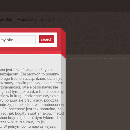
SCRIBE
FACEBOOK
TWITTER
a jest czymś więcej niż tylko
udzającym. Dla jednych to poranny
którego trudno zacząć dzień, dla innych
rozmowy, chwila przerwy albo element
rzyjemności. Wiele osób nawet nie
ię nad tym, jak bardzo ten niepozorny
 się w kulturę i codzienne zwyczaje.
wy pojawia się przy pracy, podczas
odróży, po obiedzie, w samotności i w
. Jej obecność jest tak naturalna, że
nieć, jak bogaty świat smaków, metod
storii kryje się za każdym łykiem. To,
sze w kulturze kawy, to jej
ć. W jednym domu najważniejsza