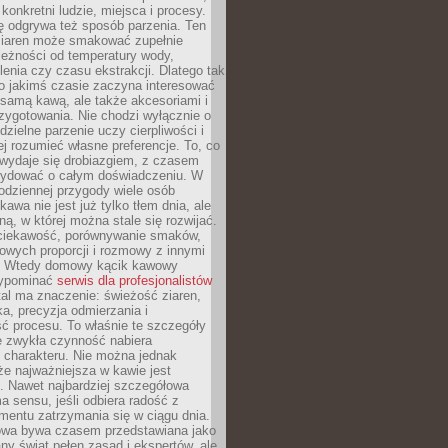
 konkretni ludzie, miejsca i procesy.
ę odgrywa też sposób parzenia. Ten
ziaren może smakować zupełnie
leżności od temperatury wody,
lenia czy czasu ekstrakcji. Dlatego tak
o jakimś czasie zaczyna interesować
o samą kawą, ale także akcesoriami i
zygotowania. Nie chodzi wyłącznie o
ielne parzenie uczy cierpliwości i
ej rozumieć własne preferencje. To, co
wydaje się drobiazgiem, z czasem
ydować o całym doświadczeniu. W
codziennej przygody wiele osób
kawa nie jest już tylko tłem dnia, ale
ną, w której można stale się rozwijać.
 ciekawość, porównywanie smaków,
owych proporcji i rozmowy z innymi
. Wtedy domowy kącik kawowy
zypominać
serwis dla profesjonalistów
al ma znaczenie: świeżość ziaren,
a, precyzja odmierzania i
ć procesu. To właśnie te szczegóły
e zwykła czynność nabiera
 charakteru. Nie można jednak
e najważniejsza w kawie jest
. Nawet najbardziej szczegółowa
a sensu, jeśli odbiera radość z
mentu zatrzymania się w ciągu dnia.
owa bywa czasem przedstawiana jako
y świat pełen zasad i ekspertów, ale