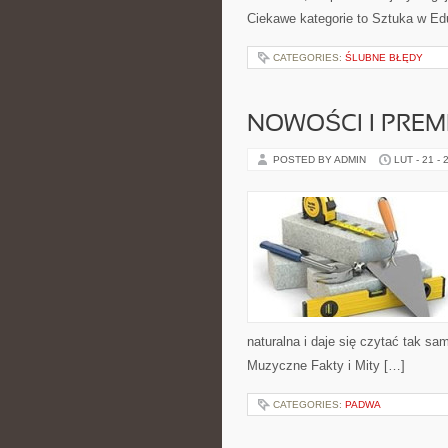
Ciekawe kategorie to Sztuka w Eduk
CATEGORIES:
ŚLUBNE BŁĘDY
NOWOŚCI I PREM
POSTED BY ADMIN
LUT - 21 - 
naturalna i daje się czytać tak sa
Muzyczne Fakty i Mity […]
CATEGORIES:
PADWA