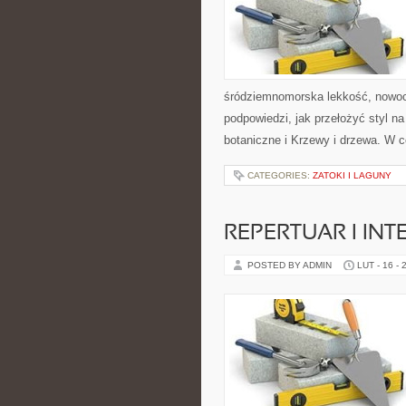
śródziemnomorska lekkość, nowocz
podpowiedzi, jak przełożyć styl n
botaniczne i Krzewy i drzewa. W c
CATEGORIES:
ZATOKI I LAGUNY
REPERTUAR I INT
POSTED BY ADMIN
LUT - 16 - 