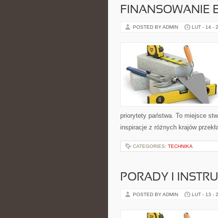
FINANSOWANIE 
POSTED BY ADMIN
LUT - 14 - 
priorytety państwa. To miejsce st
inspiracje z różnych krajów przek
CATEGORIES:
TECHNIKA
PORADY I INSTRU
POSTED BY ADMIN
LUT - 13 - 