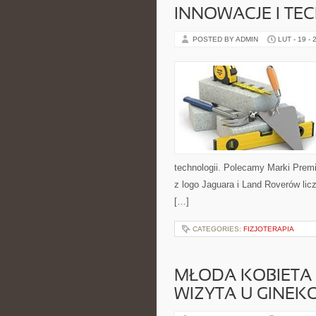
INNOWACJE I TE
POSTED BY ADMIN
LUT - 19 - 
technologii. Polecamy Marki Pre
z logo Jaguara i Land Roverów lic
[…]
CATEGORIES:
FIZJOTERAPIA
MŁODA KOBIETA 
WIZYTA U GINE