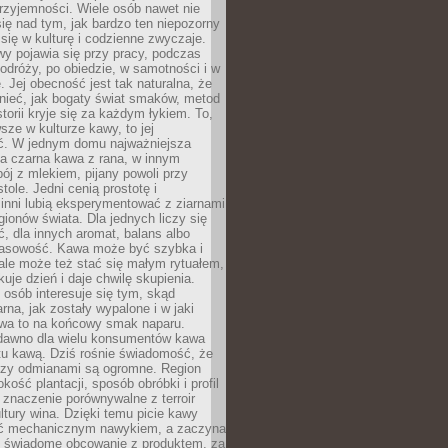
rzyjemności. Wiele osób nawet nie
ię nad tym, jak bardzo ten niepozorny
 się w kulturę i codzienne zwyczaje.
wy pojawia się przy pracy, podczas
odróży, po obiedzie, w samotności i w
. Jej obecność jest tak naturalna, że
nieć, jak bogaty świat smaków, metod
storii kryje się za każdym łykiem. To,
sze w kulturze kawy, to jej
ć. W jednym domu najważniejsza
a czarna kawa z rana, w innym
pój z mlekiem, pijany powoli przy
ole. Jedni cenią prostotę i
 inni lubią eksperymentować z ziarnami
gionów świata. Dla jednych liczy się
, dla innych aromat, balans albo
wasowość. Kawa może być szybka i
ale może też stać się małym rytuałem,
kuje dzień i daje chwilę skupienia.
 osób interesuje się tym, skąd
rna, jak zostały wypalone i w jaki
wa to na końcowy smak naparu.
dawno dla wielu konsumentów kawa
tu kawą. Dziś rośnie świadomość, że
dzy odmianami są ogromne. Region
kość plantacji, sposób obróbki i profil
 znaczenie porównywalne z terroir
tury wina. Dzięki temu picie kawy
yć mechanicznym nawykiem, a zaczyna
 świadome obcowanie z produktem, za