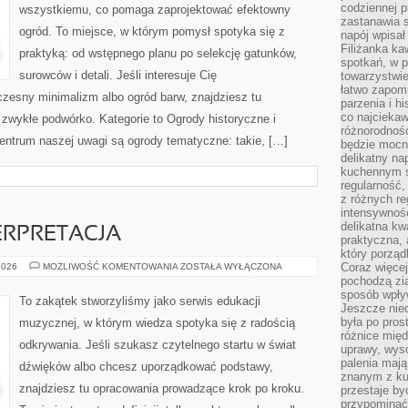
codziennej p
wszystkiemu, co pomaga zaprojektować efektowny
zastanawia s
ogród. To miejsce, w którym pomysł spotyka się z
napój wpisał
Filiżanka ka
praktyką: od wstępnego planu po selekcję gatunków,
spotkań, w p
surowców i detali. Jeśli interesuje Cię
towarzystwie
łatwo zapom
esny minimalizm albo ogród barw, znajdziesz tu
parzenia i hi
co najciekaw
a zwykłe podwórko. Kategorie to Ogrody historyczne i
różnorodnoś
entrum naszej uwagi są ogrody tematyczne: takie, […]
będzie mocn
delikatny na
kuchennym st
regularność,
z różnych re
intensywność
delikatna k
ERPRETACJA
praktyczna, 
który porząd
REPERTUAR
Coraz więcej
2026
MOŻLIWOŚĆ KOMENTOWANIA
ZOSTAŁA WYŁĄCZONA
I
pochodzą zia
INTERPRETACJA
sposób wpły
To zakątek stworzyliśmy jako serwis edukacji
Jeszcze nie
była po pros
muzycznej, w którym wiedza spotyka się z radością
różnice mię
odkrywania. Jeśli szukasz czytelnego startu w świat
uprawy, wyso
palenia mają
dźwięków albo chcesz uporządkować podstawy,
znanym z kul
znajdziesz tu opracowania prowadzące krok po kroku.
przestaje b
przypominać