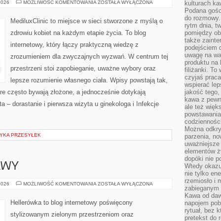
MŁODA
2026
MOŻLIWOŚĆ KOMENTOWANIA
ZOSTAŁA WYŁĄCZONA
kulturach ka
KOBIETA
Podana gośc
–
do rozmowy. 
DORASTANIE
MediluxClinic to miejsce w sieci stworzone z myślą o
I
rytm dnia, t
PIERWSZA
zdrowiu kobiet na każdym etapie życia. To blog
pomiędzy ob
WIZYTA
także zainte
U
internetowy, który łączy praktyczną wiedzę z
GINEKOLOGA
podejściem 
uwagę na war
zrozumieniem dla zwyczajnych wyzwań. W centrum tej
produktu na 
przestrzeni stoi zapobieganie, uważne wybory oraz
filiżanki. T
czyjaś prac
lepsze rozumienie własnego ciała. Wpisy powstają tak,
wspierać lep
óre często bywają złożone, a jednocześnie dotykają
jakość tego,
kawa z pewne
a – dorastanie i pierwsza wizyta u ginekologa i Infekcje
ale też więk
powstawania
codzienności
Można odkry
TYKA PRZESYŁEK
parzenia, no
uważniejsze
elementów ży
dopóki nie p
AWY
Wtedy okazuj
nie tylko ene
rzemiosło i 
TRAWNIKI
2026
MOŻLIWOŚĆ KOMENTOWANIA
ZOSTAŁA WYŁĄCZONA
zabieganym 
I
MURAWY
Kawa od dawn
Hellerówka to blog internetowy poświęcony
napojem pob
rytuał, bez 
stylizowanym zielonym przestrzeniom oraz
pretekst do 