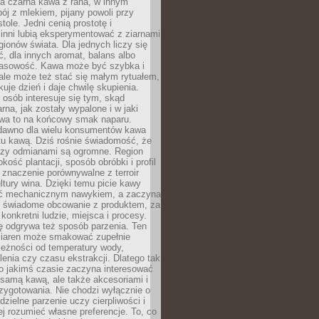
a czarna kawa z rana, w innym
pój z mlekiem, pijany powoli przy
ole. Jedni cenią prostotę i
 inni lubią eksperymentować z ziarnami
gionów świata. Dla jednych liczy się
, dla innych aromat, balans albo
wasowość. Kawa może być szybka i
ale może też stać się małym rytuałem,
kuje dzień i daje chwilę skupienia.
 osób interesuje się tym, skąd
rna, jak zostały wypalone i w jaki
wa to na końcowy smak naparu.
dawno dla wielu konsumentów kawa
tu kawą. Dziś rośnie świadomość, że
dzy odmianami są ogromne. Region
kość plantacji, sposób obróbki i profil
 znaczenie porównywalne z terroir
tury wina. Dzięki temu picie kawy
yć mechanicznym nawykiem, a zaczyna
 świadome obcowanie z produktem, za
 konkretni ludzie, miejsca i procesy.
ę odgrywa też sposób parzenia. Ten
ziaren może smakować zupełnie
leżności od temperatury wody,
lenia czy czasu ekstrakcji. Dlatego tak
o jakimś czasie zaczyna interesować
o samą kawą, ale także akcesoriami i
zygotowania. Nie chodzi wyłącznie o
ielne parzenie uczy cierpliwości i
ej rozumieć własne preferencje. To, co