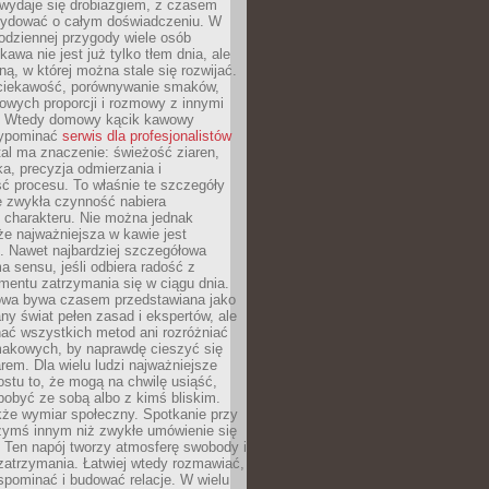
wydaje się drobiazgiem, z czasem
ydować o całym doświadczeniu. W
codziennej przygody wiele osób
kawa nie jest już tylko tłem dnia, ale
ną, w której można stale się rozwijać.
 ciekawość, porównywanie smaków,
owych proporcji i rozmowy z innymi
. Wtedy domowy kącik kawowy
zypominać
serwis dla profesjonalistów
al ma znaczenie: świeżość ziaren,
a, precyzja odmierzania i
ć procesu. To właśnie te szczegóły
e zwykła czynność nabiera
 charakteru. Nie można jednak
e najważniejsza w kawie jest
. Nawet najbardziej szczegółowa
a sensu, jeśli odbiera radość z
mentu zatrzymania się w ciągu dnia.
owa bywa czasem przedstawiana jako
y świat pełen zasad i ekspertów, ale
nać wszystkich metod ani rozróżniać
makowych, by naprawdę cieszyć się
em. Dla wielu ludzi najważniejsze
ostu to, że mogą na chwilę usiąść,
pobyć ze sobą albo z kimś bliskim.
że wymiar społeczny. Spotkanie przy
czymś innym niż zwykłe umówienie się
 Ten napój tworzy atmosferę swobody i
zatrzymania. Łatwiej wtedy rozmawiać,
spominać i budować relacje. W wielu