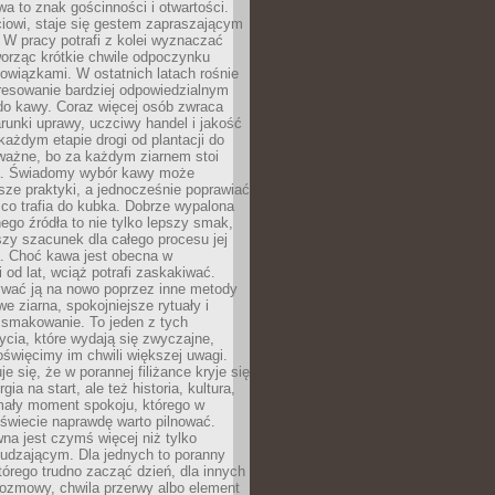
wa to znak gościnności i otwartości.
iowi, staje się gestem zapraszającym
W pracy potrafi z kolei wyznaczać
worząc krótkie chwile odpoczynku
owiązkami. W ostatnich latach rośnie
resowanie bardziej odpowiedzialnym
do kawy. Coraz więcej osób zwraca
unki uprawy, uczciwy handel i jakość
każdym etapie drogi od plantacji do
o ważne, bo za każdym ziarnem stoi
a. Świadomy wybór kawy może
sze praktyki, a jednocześnie poprawiać
 co trafia do kubka. Dobrze wypalona
go źródła to nie tylko lepszy smak,
szy szacunek dla całego procesu jej
. Choć kawa jest obecna w
 od lat, wciąż potrafi zaskakiwać.
wać ją na nowo poprzez inne metody
we ziarna, spokojniejsze rytuały i
 smakowanie. To jeden z tych
cia, które wydają się zwyczajne,
oświęcimy im chwili większej uwagi.
e się, że w porannej filiżance kryje się
rgia na start, ale też historia, kultura,
mały moment spokoju, którego w
świecie naprawdę warto pilnować.
a jest czymś więcej niż tylko
udzającym. Dla jednych to poranny
którego trudno zacząć dzień, dla innych
rozmowy, chwila przerwy albo element