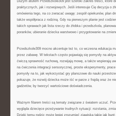
Dużym atutem Przedszkole309 jest szeroki zakres treści, które 
praktycznych, jak i rozwojowych. Jeśli interesuje Cię decyzja o żł
omówienia tego, na co zwracać uwagę: zespół opiekunów, plan dni
także współpraca z rodziną. Gdy na pierwszym planie jest codzi
takich sprawach jak lista rzeczy do żłobka i przedszkola, planow
poranków, ubieranie dziecka warstwowo i przygotowanie na zmie
Przedszkole309 mocno akcentuje też to, co wczesna edukacja ma
przez zabawę. W tekstach często pojawiają się pomysły na aktyw
ćwiczą sprawność ruchową, rozwijają mowę, a także wspierają uwa
na ćwiczenia integracji sensorycznej, proste eksperymenty, prace
pomysły na to, jak wykorzystać gry planszowe do nauki przestrz
pokazuje, że rozwój dziecka może iść w parze z frajdą oraz że n
gadżetów, by tworzyć wartościowe doświadczenia.
Ważnym filarem treści są tematy związane z światem uczuć. Prze
wygląda dziecięce przeżywanie trudnych sytuacji: rozstania, zmia
Dzięki temu rodzic może lepiej zrozumieć zjawiska takie jak bunt