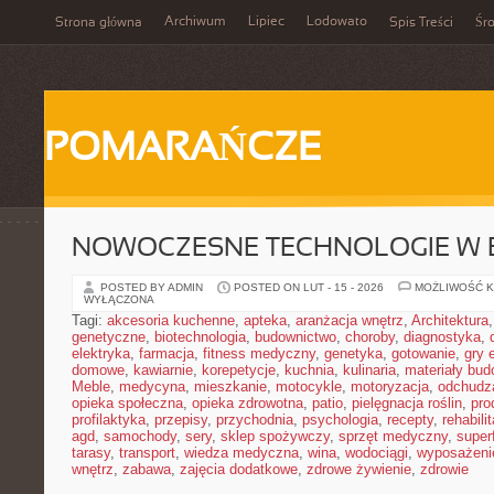
Archiwum
Lipiec
Lodowato
Strona główna
Spis Treści
Śr
POMARAŃCZE
NOWOCZESNE TECHNOLOGIE W 
POSTED BY ADMIN
POSTED ON LUT - 15 - 2026
MOŻLIWOŚĆ 
WYŁĄCZONA
Tagi:
akcesoria kuchenne
,
apteka
,
aranżacja wnętrz
,
Architektura
genetyczne
,
biotechnologia
,
budownictwo
,
choroby
,
diagnostyka
,
elektryka
,
farmacja
,
fitness medyczny
,
genetyka
,
gotowanie
,
gry 
domowe
,
kawiarnie
,
korepetycje
,
kuchnia
,
kulinaria
,
materiały bud
Meble
,
medycyna
,
mieszkanie
,
motocykle
,
motoryzacja
,
odchudz
opieka społeczna
,
opieka zdrowotna
,
patio
,
pielęgnacja roślin
,
pro
profilaktyka
,
przepisy
,
przychodnia
,
psychologia
,
recepty
,
rehabili
agd
,
samochody
,
sery
,
sklep spożywczy
,
sprzęt medyczny
,
super
tarasy
,
transport
,
wiedza medyczna
,
wina
,
wodociągi
,
wyposażeni
wnętrz
,
zabawa
,
zajęcia dodatkowe
,
zdrowe żywienie
,
zdrowie