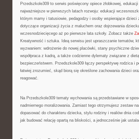
Przedszkole309 to serwis poświęcony opiece żłobkowej, edukacji
najważniejsze w pierwszych latach rozwoju: edukacji wczesnoszko
którym mamy i tatusiowie, pedagodzy i osoby wspierające dzieci 
dotyczące organizacji życia z maluchem oraz dojrzewania dzieck
wczesnodziecięcego aż po pierwsze lata szkoły. Zobacz także
Za
Kreatywność i sztuka. Ideą serwisu jest upraszczanie tematów, któ
wyzwaniem: wdrożenie do nowej placówki, stany psychiczne dzie
współpraca z kadrą, a także codzienne dylematy związane z dietą,
bezpieczeństwem. Przedszkole309 łączy perspektywę rodzica i 
łatwiej zrozumieć, skąd biorą się określone zachowania dzieci or
reagować.
Na Przedszkole309 tematy wychowania są przedstawiane w sposó
nadmiernego moralizowania. Zamiast tego otrzymujesz zestaw na
dopasować do charakteru dziecka, stylu rodziny i realiów dnia co
jak budować relację opartą na bliskości, a jednocześnie jak ustal