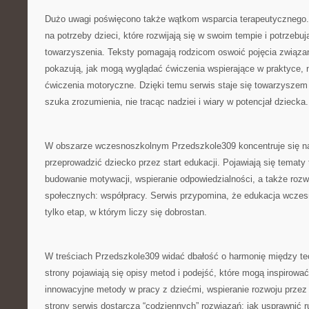
Dużo uwagi poświęcono także wątkom wsparcia terapeutycznego.
na potrzeby dzieci, które rozwijają się w swoim tempie i potrzebu
towarzyszenia. Teksty pomagają rodzicom oswoić pojęcia związa
pokazują, jak mogą wyglądać ćwiczenia wspierające w praktyce, 
ćwiczenia motoryczne. Dzięki temu serwis staje się towarzyszem
szuka zrozumienia, nie tracąc nadziei i wiary w potencjał dziecka.
W obszarze wczesnoszkolnym Przedszkole309 koncentruje się na
przeprowadzić dziecko przez start edukacji. Pojawiają się tematy
budowanie motywacji, wspieranie odpowiedzialności, a także rozw
społecznych: współpracy. Serwis przypomina, że edukacja wczesn
tylko etap, w którym liczy się dobrostan.
W treściach Przedszkole309 widać dbałość o harmonię między teor
strony pojawiają się opisy metod i podejść, które mogą inspirować
innowacyjne metody w pracy z dziećmi, wspieranie rozwoju przez 
strony serwis dostarcza “codziennych” rozwiązań: jak usprawnić r