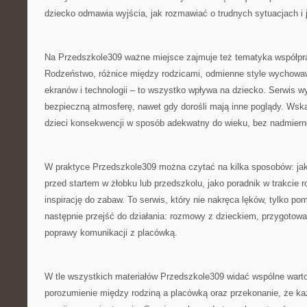
dziecko odmawia wyjścia, jak rozmawiać o trudnych sytuacjach i
Na Przedszkole309 ważne miejsce zajmuje też tematyka współp
Rodzeństwo, różnice między rodzicami, odmienne style wychowawc
ekranów i technologii – to wszystko wpływa na dziecko. Serwis wy
bezpieczną atmosferę, nawet gdy dorośli mają inne poglądy. Wska
dzieci konsekwencji w sposób adekwatny do wieku, bez nadmiernej
W praktyce Przedszkole309 można czytać na kilka sposobów: jak
przed startem w żłobku lub przedszkolu, jako poradnik w trakcie r
inspirację do zabaw. To serwis, który nie nakręca lęków, tylko p
następnie przejść do działania: rozmowy z dzieckiem, przygotow
poprawy komunikacji z placówką.
W tle wszystkich materiałów Przedszkole309 widać wspólne warto
porozumienie między rodziną a placówką oraz przekonanie, że ka