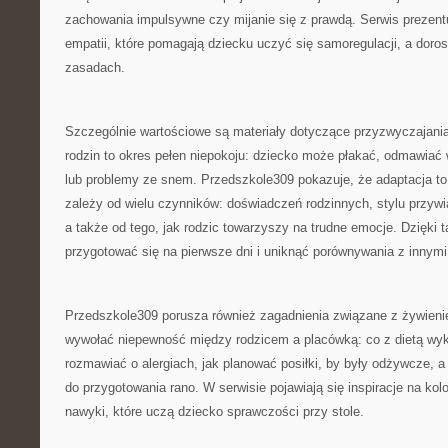
zachowania impulsywne czy mijanie się z prawdą. Serwis prezentu
empatii, które pomagają dziecku uczyć się samoregulacji, a dor
zasadach.
Szczególnie wartościowe są materiały dotyczące przyzwyczajania
rodzin to okres pełen niepokoju: dziecko może płakać, odmawiać 
lub problemy ze snem. Przedszkole309 pokazuje, że adaptacja to
zależy od wielu czynników: doświadczeń rodzinnych, stylu przywi
a także od tego, jak rodzic towarzyszy na trudne emocje. Dzięki t
przygotować się na pierwsze dni i uniknąć porównywania z innymi
Przedszkole309 porusza również zagadnienia związane z żywieniem
wywołać niepewność między rodzicem a placówką: co z dietą wykl
rozmawiać o alergiach, jak planować posiłki, by były odżywcze, a
do przygotowania rano. W serwisie pojawiają się inspiracje na kolo
nawyki, które uczą dziecko sprawczości przy stole.