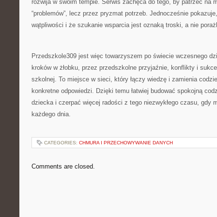
rozwija w swoim tempie. Serwis zachęca do tego, by patrzeć na 
“problemów”, lecz przez pryzmat potrzeb. Jednocześnie pokazuje
wątpliwości i że szukanie wsparcia jest oznaką troski, a nie poraż
Przedszkole309 jest więc towarzyszem po świecie wczesnego dzi
kroków w żłobku, przez przedszkolne przyjaźnie, konflikty i sukce
szkolnej. To miejsce w sieci, który łączy wiedzę i zamienia codz
konkretne odpowiedzi. Dzięki temu łatwiej budować spokojną cod
dziecka i czerpać więcej radości z tego niezwykłego czasu, gdy 
każdego dnia.
CATEGORIES:
CHMURA I PRZECHOWYWANIE DANYCH
Comments are closed.